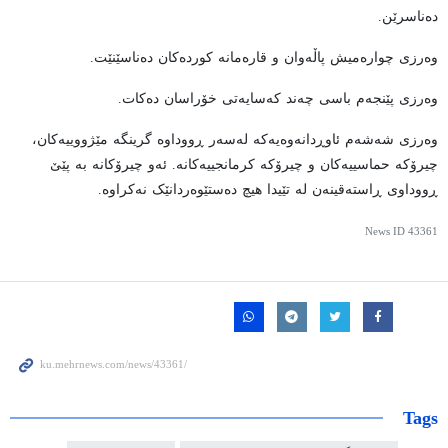
دەناسرێن.
وەرزی چوارەمیش پاڵەوان و قارەمانە کوردەکان دەناسێنێت.
وەرزی پێنجەم باسی چەند کەسایەتی خۆراسان دەکات.
وەرزی شەشەم ئاوڕدانەوەیەکە لەسەر ڕووداوە گرینگە مێژووییەکان،
چیرۆکە حماسییەکان و چیرۆکە کرمانجییەکانە. ئەو چیرۆکانە بە پێێ
ڕووداوی ڕاستەقینەن لە تێیدا هیچ دەستێوەردانێک نەکراوە.
News ID
43361
Tags