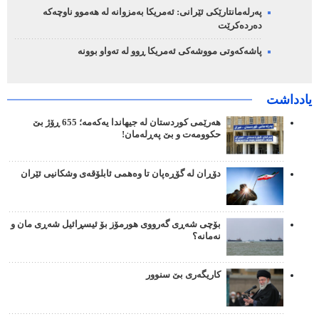
پەرلەمانتارێکی ئێرانی: ئەمریکا بەمزوانە لە هەموو ناوچەکە
دەردەکرێت
پاشەکەوتی مووشەکی ئەمریکا ڕوو لە تەواو بوونە
یادداشت
هەرێمی کوردستان لە جیهاندا یەکەمە؛ 655 ڕۆژ بێ
حکوومەت و بێ پەڕلەمان!
دۆڕان لە گۆڕەپان تا وەهمی ئابلۆقەی وشکانیی ئێران
بۆچی شەڕی گەرووی هورمۆز بۆ ئیسڕائیل شەڕی مان و
نەمانە؟
کاریگەری بێ سنوور