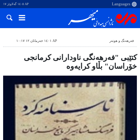
AP ١٤٠٥ گەلاوێژ ١٧
فەرهەنگ و هونەر
AP ١٤٠١ خەرمانان ١٢ ١٠:١٧
کتێبی "فەرهەنگی ناودارانی کرمانجی
خۆراسان" بڵاو کرایەوە