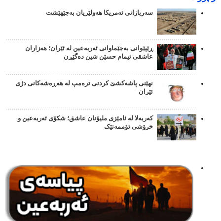
سەربازانی ئەمریکا هەولێریان بەجێهێشت
ڕێپێوانی بەجێماوانی ئەربەعین لە ئێران؛ هەزاران
عاشقی ئیمام حسێن شین دەگێڕن
نهێنی پاشەکشێ کردنی ترەمپ لە هەڕەشەکانی دژی
ئێران
کەربەلا لە ئامێزی ملیۆنان عاشق؛ شکۆی ئەربەعین و
خرۆشی ئۆممەتێک