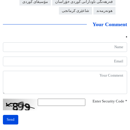
فەرهەنگی ناودارانی کوردی خۆراسان
مۆسیقای کوردی
هونەرمەند
شاعێری کرمانجی
Your Comment
Enter Security Code
*
Send