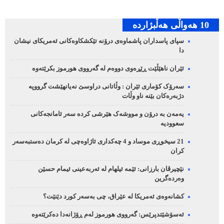
10 هه‌واڵی هه‌ڵبژارده‌
سپای پاسداران پاشماوەی درۆنە تێکشکاوەکانی ئەمریکای نیشان
دا
ئێران ناهێڵێت ڕێڕەوی دووەم لە گەرووی هورموز بکرێتەوە
سەرۆک کۆماری ئێران : وڵاتانی دراوسێ نەیانهێشت گرووپە
دژبەرەکان بێنە ناو وڵات
یەمەن بە درۆن و مووشەک هێرشی کردە سەر ئامانجەکانی
سعوودیە
21 سیخوڕی موساد و 4 چەکداری ئاژاوەچی لە کرمان دەستبەسەر
کران
نێچیرڤان بارزانی: ئێمە ئیلهام لە ئەربەعینی ئیمام حسێن
وەردەگرین
کشانەوەی ئەمریکا لە عێراق، چی بەسەر کورد دێنێت؟
ئەسۆشێتدپرێس: گەرووی هورموز لەم ڕۆژانەدا دەکرێتەوە