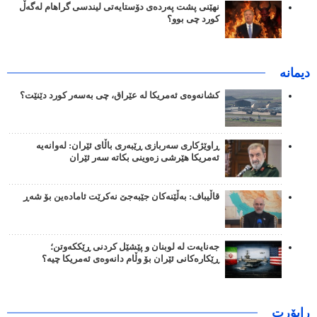
نهێنی پشت پەردەی دۆستایەتی لیندسی گراهام لەگەڵ
کورد چی بوو؟
دیمانە
کشانەوەی ئەمریکا لە عێراق، چی بەسەر کورد دێنێت؟
ڕاوێژکاری سەربازی ڕێبەری باڵای ئێران: لەوانەیە
ئەمریکا هێرشی زەوینی بکاتە سەر ئێران
قاڵیباف: بەڵێنەکان جێبەجێ نەکرێت ئامادەین بۆ شەڕ
جەنایەت لە لوبنان و پێشێل کردنی ڕێککەوتن؛
ڕێکارەکانی ئێران بۆ وڵام دانەوەی ئەمریکا چیە؟
راپۆرت