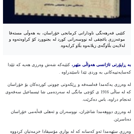
کتێبی فەرهەنگی ناودارانی کرمانجی خۆراسان، بە هەوڵی مستەفا
موعەززی باغچقی لە نووسەرانی کورد لە بجنوورد کۆ کراوەتەوە و
لەلایەن بڵاوگەی زیلانەوە بڵاو کرایەوە.
بە ڕاپۆرتی ئاژانسی هەواڵی مێهر،
کتێبەکە شەش وەرزی هەیە کە تێێدا
کەسایەتییەکانی بە وردی تێدا ناسێندراوە .
لە وەرزی یەکەمدا فەلسەفە و ڕێکەوتی چوونی کوردەکان بۆ خۆراسان
کە لە ساڵی 1916 ی کۆچی مانگی لە سەردەمی شا ئیسماعیل سەفەوی
ئەنجام دراوە، باس دەکرێت.
لە وەرزی دووهەمدا شاعێران، نووسەران و ئەهلی قەڵەمی خۆراسان
دەناسرێن.
وەرزی سێهەمدا ئەو کەسانە کە لە بواری مۆسیقادا خزمەتیان کردووە