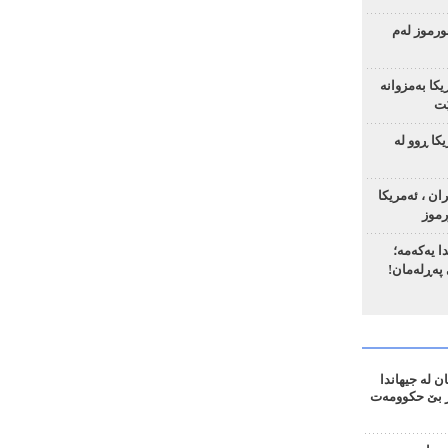
رموز لەم
یکا بەمزوانە
ێت
ا ڕوو لە
ان ، ئەمریکا
رموز
ا یەکەمە؛
 لە جیهاندا
؛ 655 ڕۆژ بێ حکوومەت