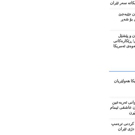
اتە سەر ئێران
ان جێبەجێ
 بۆ شەڕ
ن و پێشێل
 ڕێکارەکانی
نەوەی ئەمریکا
کا هەولێریان
وانی ئەربەعین
ان عاشقی ئیمام
ڕن
کردنی ترەمپ
دژی ئێران