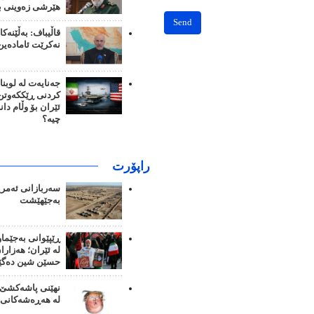
هێرشی زەوینی بک
Send
قاڵیباف: بەڵێنەک
نەکرێت ئامادەین
جەنایەت لە لوبنا
کردنی ڕێککەوتن؛
ئێران بۆ وڵام دا
چیە؟
راپۆرت
سەربازانی ئەمری
بەجێهێشت
ڕێپێوانی بەجێما
لە ئێران؛ هەزار
حسێن شین دەگێ
نهێنی پاشەکشێ 
لە هەڕەشەکانی 