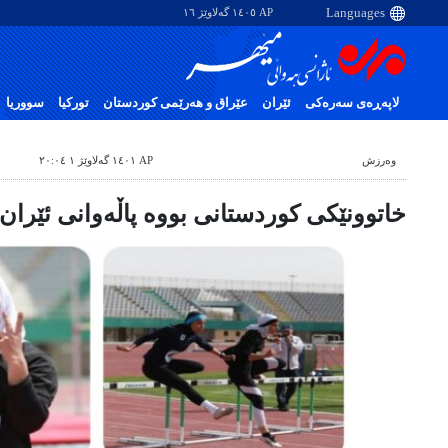
AP ١٤٠٥ گەلاوێژ ١٦
لاپەڕەی سەرەکی
ئێران
عێراق و هەرێمی کوردستان
تورکیا
سووریا
وه‌رزش
AP ١٤٠١ گەلاوێژ ١ ٢٠:٠٤
خاتوونێکی کوردستانی بووە پاڵەوانی ئێران