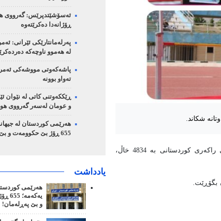
ئەسۆشێتدپرێس: گەرووی هو
ڕۆژانەدا دەکرێتەوە
پەرلەمانتارێکی ئێرانی: ئەمر
لە هەموو ناوچەکە دەردەکر
پاشەکەوتی مووشەکی ئەمریک
تەواو بوونە
ڕێککەوتنی کاتی لە نێوان ئێر
و عومان لەسەر گەرووی هو
تانە شکاند.
هەرێمی کوردستان لە جیهاند
655 ڕۆژ بێ حکوومەت و بێ پەڕلەمان!
بە پێی راپۆرتی ئاژانسی هەواڵی مێهر، سەدەف ئاغە جانی خاتوونی راکەری کوردستانی بە 4834 خاڵ،
یادداشت
 بگۆڕێت.
هەرێمی کوردستان
یەکەمە
و بێ پەڕلەمان!