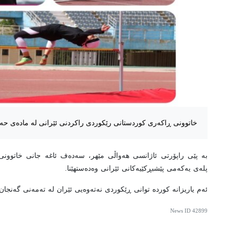
خاتوونی ڕاکەری کوردستانی رێکوردی راکردنی ئێرانی لە مادەی حەو
پلەی یەکەمی پێشبڕکێیەکانی ئێرانی وەدەستهێنا.
ئەم یاریزانە کوردە توانی ڕێکوردی نەتەوەیی ئێران لە تەمەنی گەنجان
News ID
42899