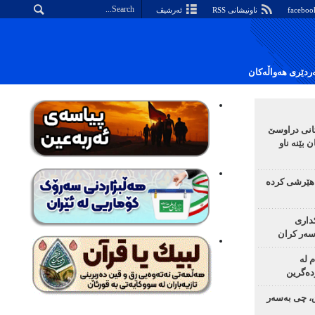
ناونیشانی RSS
ئەرشیڤ
دێری هەواڵەکان
تانی دراوسێ
 بێنە ناو
هێرشی کردە
ساد و 4 چەکداری
سەر کران
م لە
دەگرین
ق، چی بەسەر