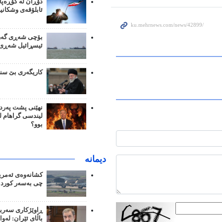
دۆڕان لە گۆڕەپا
ئابلۆقەی وشکانی
بۆچی شەڕی گەرو
ئیسڕائیل شەڕی م
کاریگەری بێ سن
نهێنی پشت پەرد
لیندسی گراهام 
بوو؟
دیمانە
کشانەوەی ئەمریک
چی بەسەر کورد 
ڕاوێژکاری سەرب
باڵای ئێران: لەوا