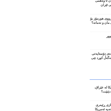
ن تا وەهمی
ی ئێران
وی هورمۆز بۆ
ان و نەمانە؟
وور
ەی دۆستایەتی
لەگەڵ کورد چی
ا لە عێراق،
دێنێت؟
ازی ڕێبەری
نەیە ئەمریکا