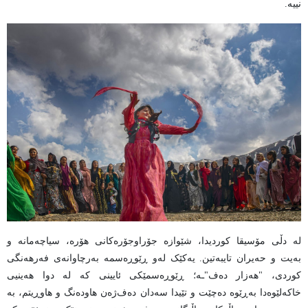
نییە.
لە دڵی مۆسیقا کوردیدا، شێوازە جۆراوجۆرەکانی هۆرە، سیاچەمانە و
بەیت و حەیران تایبەتین. یەکێک لەو ڕێوڕەسمە بەرچاوانەی فەرهەنگی
کوردی، "هەزار دەف"ـە؛ ڕێوڕەسمێکی ئایینی کە لە دوا هەینیی
خاکەلێوەدا بەڕێوە دەچێت و تێیدا سەدان دەف‌ژەن هاودەنگ و هاوڕیتم، بە