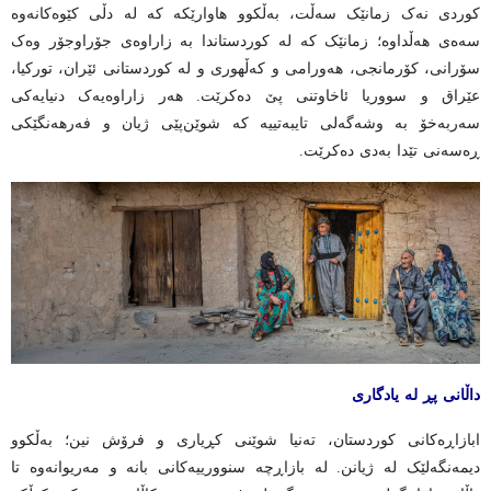
کوردی نەک زمانێک سەڵت، بەڵکوو هاوارێکە کە لە دڵی کێوەکانەوە
سەەی هەڵداوە؛ زمانێک کە لە کوردستاندا بە زاراوەی جۆراوجۆر وەک
سۆرانی، کۆرمانجی، هەورامی و کەڵهوری و لە کوردستانی ئێران، تورکیا،
عێراق و سووریا ئاخاوتنی پێ دەکرێت. هەر زاراوەیەک دنیایەکی
سەربەخۆ بە وشەگەلی تایبەتییە کە شوێن‌پێی ژیان و فەرهەنگێکی
ڕەسەنی تێدا بەدی دەکرێت.
داڵانی پڕ لە یادگاری
ابازاڕەکانی کوردستان، تەنیا شوێنی کڕیاری و فرۆش نین؛ بەڵکوو
دیمەنگەلێک لە ژیانن. لە بازاڕچە سنوورییەکانی بانە و مەریوانەوە تا