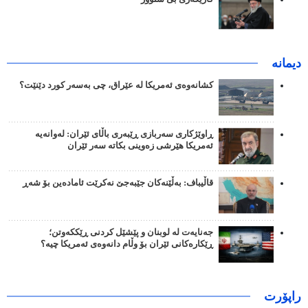
دیمانە
کشانەوەی ئەمریکا لە عێراق، چی بەسەر کورد دێنێت؟
ڕاوێژکاری سەربازی ڕێبەری باڵای ئێران: لەوانەیە
ئەمریکا هێرشی زەوینی بکاتە سەر ئێران
قاڵیباف: بەڵێنەکان جێبەجێ نەکرێت ئامادەین بۆ شەڕ
جەنایەت لە لوبنان و پێشێل کردنی ڕێککەوتن؛
ڕێکارەکانی ئێران بۆ وڵام دانەوەی ئەمریکا چیە؟
راپۆرت