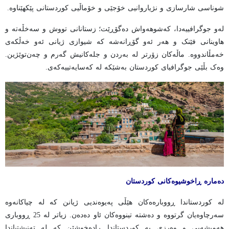
شوناسی شارسازی و نژیاروانیی خۆجێی و خۆماڵیی کوردستانی پێکهێناوە.
لەو جوگرافییەدا، کەشوهەواش دەگۆڕێت؛ زستانانی تووش و سەخڵەتە و
هاوینانی فێنک و هەر ئەو گۆڕانەشە کە شیوازی ژیانی ئەو خەڵکەی
خەمڵاندووە. ماڵەکان زۆرتر لە بەردن و جلەکانیش گەرم و چەن‌توێژین.
وەک بڵێی جوگرافیای کوردستان بەشێکە لە کەسایەتییەکەی.
دەمارە ڕاخوشیوەکانی کوردستان
لە کوردستاندا ڕووبارەەکان هێڵی پەیوەندیی ژیانن کە لە چیاکانەوە
سەرچاوەیان گرتووە و دەشتە تینووەکان ئاو دەدەن. زیاتر لە 25 ڕووباری
هەمیشەیی و وەرزی بە کوردستاندا ڕادەخوشێن کە لە تەنیشتیاندا