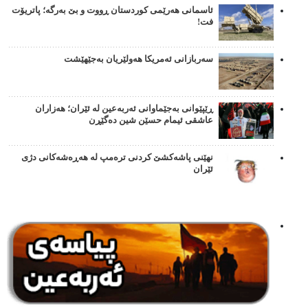
ئاسمانی هەرێمی کوردستان ڕووت و بێ بەرگە؛ پاتریۆت
فت!
سەربازانی ئەمریکا هەولێریان بەجێهێشت
ڕێپێوانی بەجێماوانی ئەربەعین لە ئێران؛ هەزاران
عاشقی ئیمام حسێن شین دەگێڕن
نهێنی پاشەکشێ کردنی ترەمپ لە هەڕەشەکانی دژی
ئێران