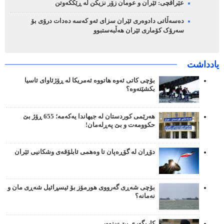
عێراقچی: ئێران و عومان زۆر نزیکن لە ڕێککەوتن
دەسەڵاتی دادوەری ئێران سزای ئەو کەسە دەدات درۆی بۆ
سەرۆک کۆماری ئێران هەڵبەستبوو
یادداشت
بۆچی کاتی ئەوە هاتووە ئەمریکا لە ڕۆژئاوای ئاسیا
بکشێتەوە؟
هەرێمی کوردستان لە جیهاندا یەکەمە؛ 655 ڕۆژ بێ
حکوومەت و بێ پەڕلەمان!
دۆڕان لە گۆڕەپان تا وەهمی ئابلۆقەی وشکانیی ئێران
بۆچی شەڕی گەرووی هورمۆز بۆ ئیسڕائیل شەڕی مان و
نەمانە؟
کاریگەری بێ سنوور