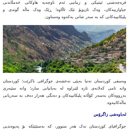
فرەچەشنی ئیتنیکی و زمانیی ئەم ناوچەیە هاوکاتی خەمڵاندنی
جیاوازییەکان، وەک تان‌وپۆ تێک ئاڵاوە؛ ڕێک وەک ماڵە گوندی و
پلیکانییەکانی کە بە سەر شانی یەکەوە وەستاون.
وەسفی کوردستان تەنیا بەپێی نەخشەی جوگرافی ناکرێت؛ کوردستان
واتە تامی کەلانەی تازە لێنراوە لە بەیانیانی سارد؛ واتە سێبەری
بەڕووەکان بەسەر کۆڵانە پلیکانییەکان و دەنگی هەزار دەف بە سەربانی
ماڵەکانیەوە.
لەباوەشی زاگرۆس
جوگرافیای کوردستان نەک هەر سنوور، کە بەستێنێکە بۆ پەیوەندیی