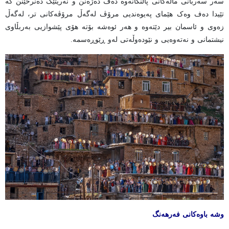
سەر سەربانی ماڵەکانی پاڵنگانەوە دەف دەژەنن و نەریتێک دەنرخێنن کە
تێیدا دەف وەک هێمای پەیوەندیی مرۆڤ لەگەڵ مرۆڤەکانی تر، لەگەڵ
زەوی و ئاسمان بیر دێتەوە و هەر ئوەشە بۆتە هۆی پێشوازیی بەربڵاوی
نیشتمانی و نەتەوەیی و نێودەوڵەتی لەو ڕێوڕەسمە.
وشە باوەکانی فەرهەنگ