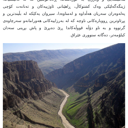
ژینگەگەلێکی وەک کشتوکاڵ، ڕاهێنانی ئاوژییەکان و تەنانەت کۆچی
پەلەوەران سەریان هەڵداوە و لەمناوەدا، سیروان یەکێکە لە بڵیندترین و
پڕئاوترین ڕووبارەکانی ناوچە کە لە بەرزاییەکانی هەورامانەو سەرچاوەی
گرتووە و بە ناو دۆڵە قووڵەکاندا ڕێ دەبڕێ و پاش بڕینی سەدان
کیلۆمەتر، دەگاتە سنووری عێراق.