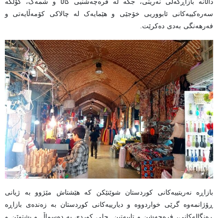
داڵانە بازاڕگەلی نەریتی، جگە لە فرەچەشنیی کاڵا و شمەک، کۆڵکە
سەرەکییەکانی ئابووریی خۆجێی و هێمایەک لە چالاکی کۆمەڵایەتی و
فەرهەنگی بەدی دەکرێت.
بازاڕە نەریتییەکانی کوردستان شوێنێکن کە هێشتاش مێژوو بە ژیانی
ڕۆژانمەوە گرێی خواردووە و دیارییەکانی کوردستان بە زەندەی بازاڕە
ڕەنگالەکانی، فرەچەشن و تایبەتین. جلی کوردی بە دەسماڵ و پشتوێن و