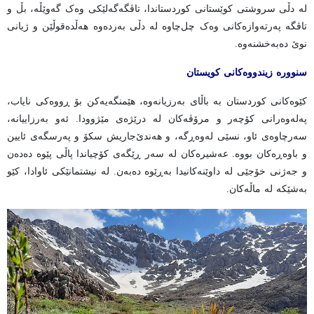
لە دڵی سروشتی کوێستانی کوردستاندا، تاڤگەگەلێکی وەک گەوێڵە، بڵ و
تاڤگە پەرتەوازەکانی وەک چل‌چاوە لە دڵی بەردەوە هەڵدەقوڵێن و ژیانی
نوێ دەبەخشنەوە.
سنوورە زیندووەکانی کویستان
کێوەکانی کوردستان بە باڵای بەرزیانەوە، هێمنگەیەکن بۆ ڕووەکی نایاب،
پەلەوەرانی کۆچەر و مرۆڤەکان لە درێژەی مێژوودا. ئەو بەرزاییانە،
سەرچاوەی ئاو، نسێی لەوەڕگە، و هەندێ‌جاریش سکۆ و پەرسگەی ئایین
و باوەڕەکان بووە. عەشیرەکان لە سەر ڕێگەی کۆچیاندا پاڵی پێوە دەدەن
و جەژنی خۆجێی لە داوێنەکانیدا بەڕێوە دەبەن. لە نیشتمانێکی ئاوادا، کێو
بەشێکە لە ماڵەکان.