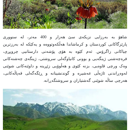
شاهۆ بە بەرزایی نزیکەی سێ هەزار و 400 مەتر، لە سنووری
پارێزگاکانی کوردستان و کرماشاندا هەڵکەوتووەە و یەکێکە لە بەرزترین
چیاکانی زاگرۆس. ئەم کێوە بە هۆی پۆشەنی دارستانیی چروپڕی،
فرەچەشنی ژینگەیی و بوونی کانیاوگەلی سروشتی، ژینگەی چەشنەکانی
وەک ورچی قاوەیی، بزنە کێوی و هەڵوۆیی زێڕینە و داوێنەکانی شوێنی
لەوەڕاندنی ئاژەڵی عەشیرە و گوندنشینانە و ڕێگەگەلی قەپاڵەکانی،
هەرچی ساڵە شوێنی گەشتیاران و سروشتگەڕانە.