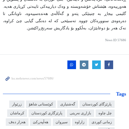
هەورییەوە، هێشتاش خۆشەویستە و وەک دیارییەکی تایبەتی کڕیاری هەیە.
گلیمی بیجاڕ بە چنینێکی پتەو و گەڵاڵەی هەندەسییەوە، ناوبانگی تا
دەرەوەی سنوورەکان چووە. تەسبێحی کە لە دەنگی گیایی چێ کراوە،
نەک هەر بۆ دوعابێژان، بەڵکوو بۆ یادگاریش سەرنج‌ڕاكێشن.
News ID
57686
Tags
پارێزگای کوردستان
گەشتیاری
کوێستانی شاهۆ
زرێوار
چل چاوە
بازاڕی نەریتی
پارێزگاری کوردستان
کرماشان
زمانی کوردی
زاراوە
سیروان
هەڵپەڕکێ
هەزار دەف