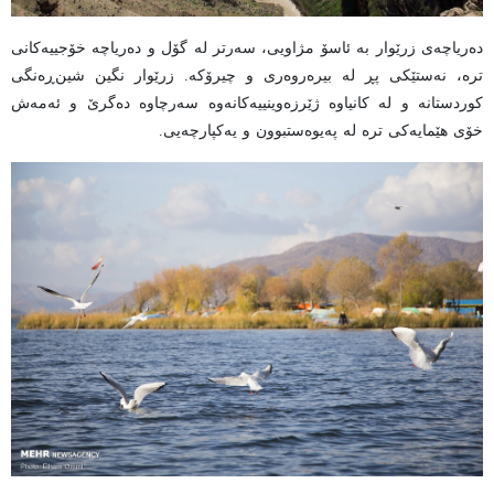
دەریاچەی زرێوار بە ئاسۆ مژاویی، سەرتر لە گۆل و دەریاچە خۆجییەکانی
ترە، نەستێکی پڕ لە بیرەروەری و چیرۆکە. زرێوار نگین شین‌ڕەنگی
کوردستانە و لە کانیاوە ژێرزەوینییەکانەوە سەرچاوە دەگرێ و ئەمەش
خۆی هێمایەکی ترە لە پەیوەستبوون و یەکپارچەیی.