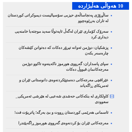
10 هه‌واڵی هه‌ڵبژارده‌
ساڵڕۆژی پەنجاساڵەی حیزبی سۆسیالیست دیموکراتی کوردستان
لە تاران بەڕێوەچوو
سەرۆک کۆماری ئێران لەگەڵ ئایەتوڵا سەید موجتەبا خامنەیی
دیداری کرد
پزشکیان: دوژمن ئەوانە تیرۆر دەکات کە دەتوانن کێشەکان
چارەسەر بکەن
سپای پاسداران: گەرووی هورموز ناکەینەوە تاکوو دوژمن
مەرجەکانمان قبووڵ دەکات
عێراقچی مەرجەکانی دەستپێکردنەوەی دانوستانی ئێران و
ئەمریکای ڕاگەیاند
کاولکاری لە بنکەکانی حەشدی شەعبی لە هێرشی ئەمریکی_
سعوودی
ئاسمانی هەرێمی کوردستان ڕووت و بێ بەرگە؛ پاتریۆت فت!
مەرجەکانی ئێران بۆ کردنەوەی گەرووی هورموز ڕاگەیێندرا