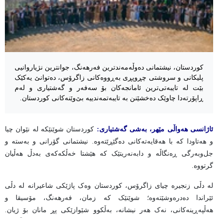
کوردستان، نیشتمانی دەوڵەمەندترین فەرهەنگ، جوانترین نژیاروانیی
پلیکانی و سروشتی چڕوپڕی بەڕووەکانی زاگرۆس، دەتوانێ یەکێک
بێت لە تایبەتی‌ترین ئامانجەکان بۆ سەفەر و گەشتیاری و لەم
ڕاپۆرتەدا چاوێک دەخشێنن بە تایبەتمەندییە بێ‌وێنەکانی کوردستان.
ئاژانسی هەواڵی مێهر، بەشی گەشتیاری:
کوردستان شوێنێکە لە نێوان چیا
و هەتاودا کە با هەقایەتەکانی دەگێڕێتەوە. نیشتمانی گۆرانی و بەستە و
جل‌وبەرگی ڕەنگاڵە و دابەنەریتێک کە هێشتا خەڵکەکەی بەدڵ هەڵیان
گرتووە.
لە دڵی زنجیرە چیای زاگرۆس، کوردستان وەک پاژێکی شاعیرانە لە دڵی
ئێراندا دەدرەوشێتەوە؛ شوێنێک کە زمان، فەرهەنگ، مۆسیقا و
هەڵپەڕینەکانی، نەک هەر نیشانە، بەڵکوو شێوازێکی پڕ مانان بۆ ژیان.