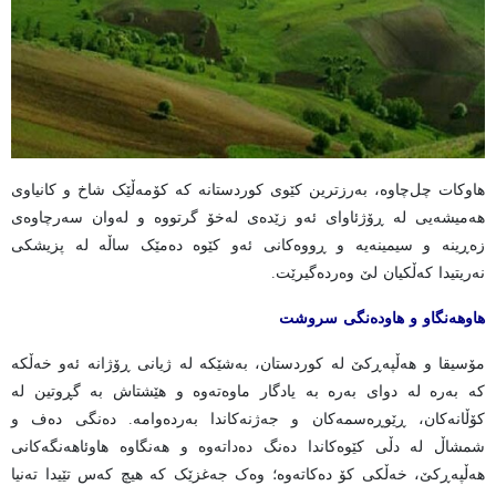
هاوکات چل‌چاوە، بەرزترین کێوی کوردستانە کە کۆمەڵێک شاخ و کانیاوی
هەمیشەیی لە ڕۆژئاوای ئەو زێدەی لەخۆ گرتووە و لەوان سەرچاوەی
زەڕینە و سیمینەیە و ڕووەکانی ئەو کێوە دەمێک ساڵە لە پزیشکی
نەریتیدا کەڵکیان لێ وەردەگیرێت.
هاوهەنگاو و هاودەنگی سروشت
مۆسیقا و هەڵپەڕكێ لە کوردستان، بەشێکە لە ژیانی ڕۆژانە ئەو خەڵکە
کە بەرە لە دوای بەرە بە یادگار ماوەتەوە و هێشتاش بە گڕوتین لە
کۆڵانەکان، ڕێوڕەسمەکان و جەژنەکاندا بەردەوامە. دەنگی دەف و
شمشاڵ لە دڵی کێوەکاندا دەنگ دەداتەوە و هەنگاوە هاوئاهەنگەکانی
هەڵپەڕکێ، خەڵکی کۆ دەکاتەوە؛ وەک جەغزێک کە هیچ کەس تێیدا تەنیا