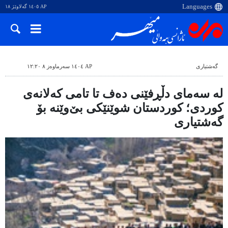
AP ١٤٠٥ گەلاوێژ ١٨
گەشتیاری
AP ١٤٠٤ سەرماوەز ٨ ١٢:٢٠
لە سەمای دڵڕفێنی دەف تا تامی کەلانەی
کوردی؛ کوردستان شوێنێکی بێ‌وێنە بۆ
گەشتیاری