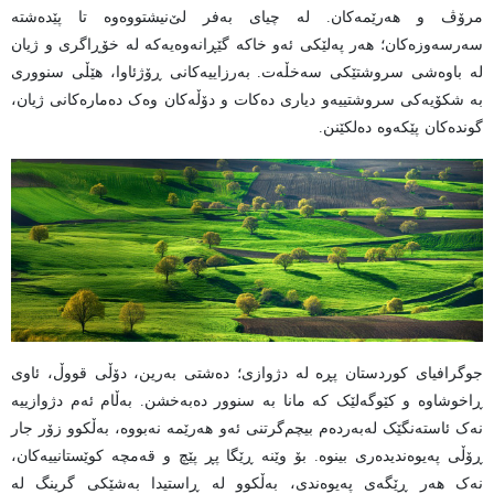
مرۆڤ و هەرێمەکان. لە چیای بەفر لێ‌نیشتووەوە تا پێدەشتە
سەرسەوزەکان؛ هەر پەلێکی ئەو خاکە گێڕانەوەیەکە لە خۆڕاگری و ژیان
لە باوەشی سروشتێکی سەخڵەت. بەرزاییەکانی ڕۆژئاوا، هێڵی سنووری
بە شکۆیەکی سروشتییەو دیاری دەکات و دۆڵەکان وەک دەمارەکانی ژیان،
گوندەکان پێکەوە دەلکێنن.
جوگرافیای کوردستان پڕە لە دژوازی؛ دەشتی بەرین، دۆڵی قووڵ، ئاوی
ڕاخوشاوە و کێوگەلێک کە مانا بە سنوور دەبەخشن. بەڵام ئەم دژوازییە
نەک ئاستەنگێک لەبەردەم بیچم‌گرتنی ئەو هەرێمە نەبووە، بەڵکوو زۆر جار
ڕۆڵی پەیوەندیدەری بینوە. بۆ وێنە ڕێگا پڕ پێچ و قەمچە کوێستانییەکان،
نەک هەر ڕێگەی پەیوەندی، بەڵکوو لە ڕاستیدا بەشێکی گرینگ لە