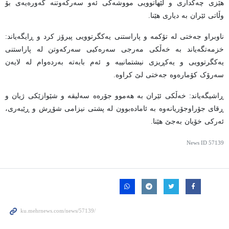
هێزی چەکداری و لێهاتوویی مووشەکی ئەو سەرکەوتنە گەورەیەی بۆ
وڵاتی ئێران بە دیاری هێنا.
ناوبراو جەختی لە تۆکمە و پاراستنی یەکگرتوویی پیرۆز کرد و ڕایگەیاند:
خزمەتگەیاند بە خەڵکی مەرجی سەرەکیی سەرکەوتن لە پاراستنی
یەکگرتوویی و یەکڕیزی نیشتمانییە و ئەم بابەتە بەردەوام لە لایەن
سەرۆک کۆمارەوە جەختی لێ کراوە.
ڕاشیگەیاند: خەڵکی ئێران بە هەموو جۆرەە سەلیقە و شێوازێکی ژیان و
ڕقای جۆراوجۆریانەوە بە ئامادەبوون لە پشتی نیزامی شۆڕش و ڕێبەری،
ئەرکی خۆیان بەجێ هێنا.
News ID
57139