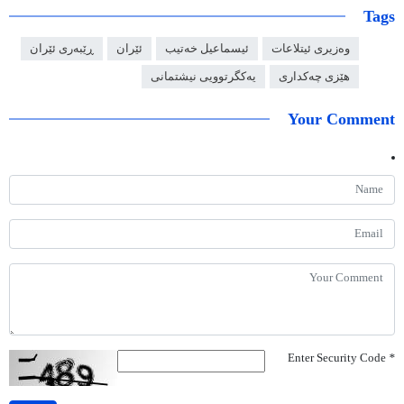
Tags
وەزیری ئیتلاعات
ئیسماعیل خەتیب
ئێران
ڕێبەری ئێران
هێزی چەکداری
یەکگرتوویی نیشتمانی
Your Comment
Enter Security Code
*