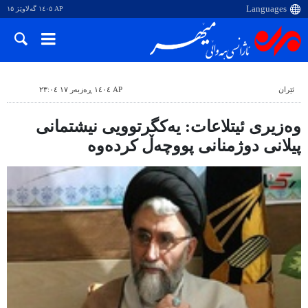
AP ١٤٠٥ گەلاوێژ ١٥
ئێران
AP ١٤٠٤ ڕەزبەر ١٧ ٢٣:٠٤
وەزیری ئیتلاعات: یەکگرتوویی نیشتمانی
پیلانی دوژمنانی پووچەڵ کردەوە