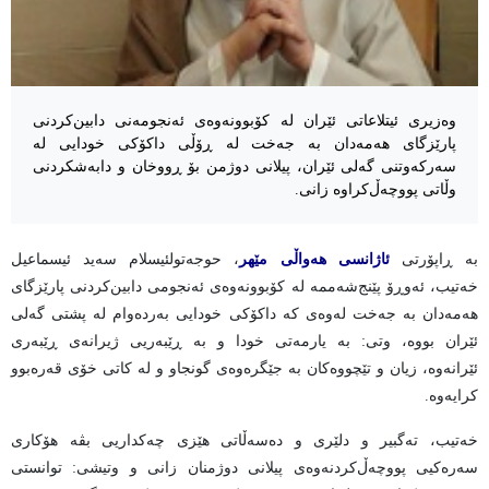
وەزیری ئیتلاعاتی ئێران لە کۆبوونەوەی ئەنجومەنی دابین‌کردنی
پارێزگای هەمەدان بە جەخت لە ڕۆڵی داکۆکی خودایی لە
سەرکەوتنی گەلی ئێران، پیلانی دوژمن بۆ ڕووخان و دابەشکردنی
وڵاتی پووچەڵ‌کراوە زانی.
بە ڕاپۆرتی
ئاژانسی هەواڵی مێهر
، حوجەتولئیسلام سەید ئیسماعیل
خەتیب، ئەوڕۆ پێنج‌شەممە لە کۆبوونەوەی ئەنجومی دابین‌کردنی پارێزگای
هەمەدان بە جەخت لەوەی کە داکۆکی خودایی بەردەوام لە پشتی گەلی
ئێران بووە، وتی: بە یارمەتی خودا و بە ڕێبەریی ژیرانەی ڕێبەری
ئێرانەوە، زیان و تێچووەکان بە جێگرەوەی گونجاو و لە کاتی خۆی قەرەبوو
کرایەوە.
خەتیب، تەگبیر و دلێری و دەسەڵاتی هێزی چەکداریی بڤە هۆکاری
سەرەکیی پووچەڵ‌کردنەوەی پیلانی دوژمنان زانی و وتیشی: توانستی