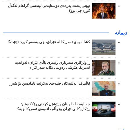
نهێنی پشت پەردەی دۆستایەتی لیندسی گراهام لەگەڵ
کورد چی بوو؟
دیمانە
کشانەوەی ئەمریکا لە عێراق، چی بەسەر کورد دێنێت؟
ڕاوێژکاری سەربازی ڕێبەری باڵای ئێران: لەوانەیە
ئەمریکا هێرشی زەوینی بکاتە سەر ئێران
قاڵیباف: بەڵێنەکان جێبەجێ نەکرێت ئامادەین بۆ شەڕ
جەنایەت لە لوبنان و پێشێل کردنی ڕێککەوتن؛
ڕێکارەکانی ئێران بۆ وڵام دانەوەی ئەمریکا چیە؟