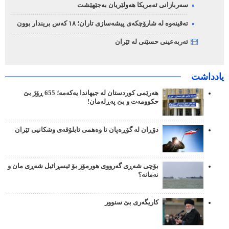
سەربازانی ئەمریکا هەولێریان بەجێهێشت
تەقینەوە لە شارۆچکەی پیشەسازی تاران؛ ١٨ کەس بریندار بوون
ئەربەعینی حسێنی لە ئێران
یادداشت
هەرێمی کوردستان لە جیهاندا یەکەمە؛ 655 ڕۆژ بێ
حکوومەت و بێ پەڕلەمان!
دۆڕان لە گۆڕەپان تا وەهمی ئابلۆقەی وشکانیی ئێران
بۆچی شەڕی گەرووی هورمۆز بۆ ئیسڕائیل شەڕی مان و
نەمانە؟
کاریگەری بێ سنوور