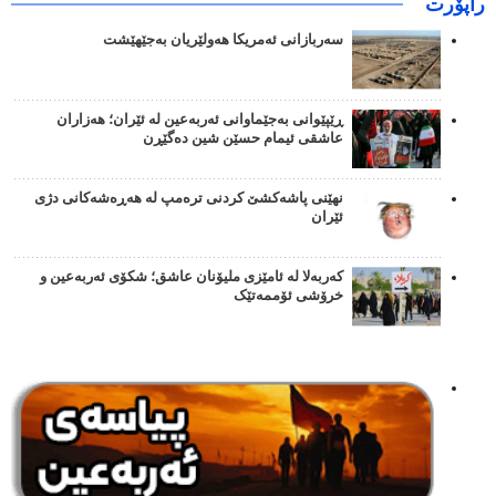
راپۆرت
سەربازانی ئەمریکا هەولێریان بەجێهێشت
ڕێپێوانی بەجێماوانی ئەربەعین لە ئێران؛ هەزاران
عاشقی ئیمام حسێن شین دەگێڕن
نهێنی پاشەکشێ کردنی ترەمپ لە هەڕەشەکانی دژی
ئێران
کەربەلا لە ئامێزی ملیۆنان عاشق؛ شکۆی ئەربەعین و
خرۆشی ئۆممەتێک