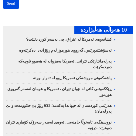
Send
10 هه‌واڵی هه‌ڵبژارده‌
کشانەوەی ئەمریکا لە عێراق، چی بەسەر کورد دێنێت؟
ئەسۆشێتدپرێس: گەرووی هورموز لەم ڕۆژانەدا دەکرێتەوە
پەرلەمانتارێکی ئێرانی: ئەمریکا بەمزوانە لە هەموو ناوچەکە
دەردەکرێت
پاشەکەوتی مووشەکی ئەمریکا ڕوو لە تەواو بوونە
ڕێککەوتنی کاتی لە نێوان ئێران ، ئەمریکا و عومان لەسەر گەرووی
هورموز
هەرێمی کوردستان لە جیهاندا یەکەمە؛ 655 ڕۆژ بێ حکوومەت و بێ
پەڕلەمان!
نووسینگەی ئایەتوڵا خامنەیی: ئەوەی لەسەر سەرۆک کۆماری ئێران
دەوترێت درۆیە