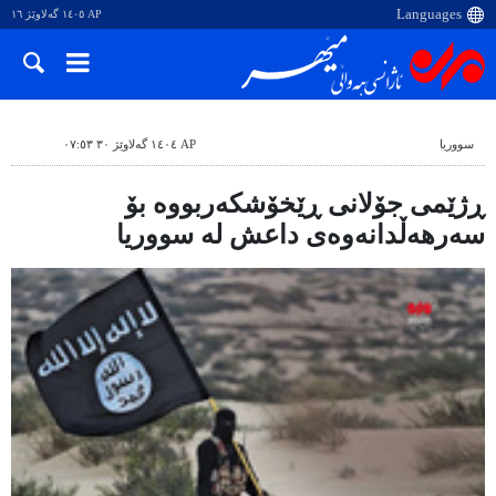
AP ١٤٠٥ گەلاوێژ ١٦
سووریا
AP ١٤٠٤ گەلاوێژ ٣٠ ٠٧:٥٣
ڕژێمی جۆلانی ڕێخۆشکەربووە بۆ
سەرهەڵدانەوەی داعش لە سووریا