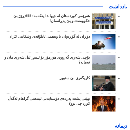
یادداشت
هەرێمی کوردستان لە جیهاندا یەکەمە؛ 655 ڕۆژ بێ
حکوومەت و بێ پەڕلەمان!
دۆڕان لە گۆڕەپان تا وەهمی ئابلۆقەی وشکانیی ئێران
بۆچی شەڕی گەرووی هورمۆز بۆ ئیسڕائیل شەڕی مان و
نەمانە؟
کاریگەری بێ سنوور
نهێنی پشت پەردەی دۆستایەتی لیندسی گراهام لەگەڵ
کورد چی بوو؟
دیمانە