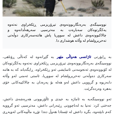
نووسینگەی بەرەنگاربوونەوەی تیرۆریزمی ڕێکخراوی نەتەوە
یەکگرتوەکان سەبارەت بە مەترسیی سەرهەڵدانەوە و
چالاکبوونەوەی داعش لە سووریا پاش هاتنەسەرکاری دوڵەتی
تەحریرولشام لە وڵاتە هوشداری دا.
بە ڕاپۆرتی
ئاژانسی هەواڵی مێهر
بە گێڕانەوە لە کەناڵی ڕۆناهی،
نووسینگەی بەرەنگاربوونەوەی تیرۆریزمی ڕێکخراوی نەتەوە یەکگرتوەکان
لە کۆبوونەوەی ئەنجومەنی ئاسایشی ئەو ڕێکخراوە، ڕایگەیاند کە بە هاتنە
سەرکاری دەوڵەتی تەحریرولشام لە سووریا، ئاستی ئەمنی لەو وڵاتە
دابەزیوە و گرووپی داعش لەو هەلە بۆ پەرەدان بە چالاکییەکانی خۆی
بەهرە وەردەگرێت.
ئەو نووسینگەیە بە ئاماژە بە جیدی و ئاڵۆزبوونی هەڕەشەی داعش،
جەختی کرد: تەنیا بە لەناچوونی ڕێبەرانی داعش، مەترسیی ئەو گرووپە
کەم نابێتەوە، بگرە داعش لە ئێستادا هەوڵ دەدا تۆڕە ماڵییەکانی لەوپەڕی