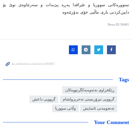
سنوورەکانی سووریا و عێراقدا پەڕە پێ‌بدات و سەرچاوەی نوێ بۆ
دابین‌کردنی باری ماڵیی خۆی بدۆزێتەوە.
News ID
56481
Tags
ڕێکخراوی نەتەوەیەکگرتووەکان
گرووپی تیرۆریستی تەحریرولشام
گرووپی داعش
ئەنجومەنی ئاسایش
وڵاتی سووریا
Your Comment