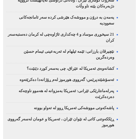
سەرۆک کۆماری ئێران : وڵاتانی دراوسێ نەیانهێشت گرووپە
دژبەرەکان بێنە ناو وڵات
یەمەن بە درۆن و مووشەک هێرشی کردە سەر ئامانجەکانی
سعوودیە
21 سیخوڕی موساد و 4 چەکداری ئاژاوەچی لە کرمان دەستبەسەر
کران
نێچیرڤان بارزانی: ئێمە ئیلهام لە ئەربەعینی ئیمام حسێن
وەردەگرین
کشانەوەی ئەمریکا لە عێراق، چی بەسەر کورد دێنێت؟
ئەسۆشێتدپرێس: گەرووی هورموز لەم ڕۆژانەدا دەکرێتەوە
پەرلەمانتارێکی ئێرانی: ئەمریکا بەمزوانە لە هەموو ناوچەکە
دەردەکرێت
پاشەکەوتی مووشەکی ئەمریکا ڕوو لە تەواو بوونە
ڕێککەوتنی کاتی لە نێوان ئێران ، ئەمریکا و عومان لەسەر گەرووی
هورموز