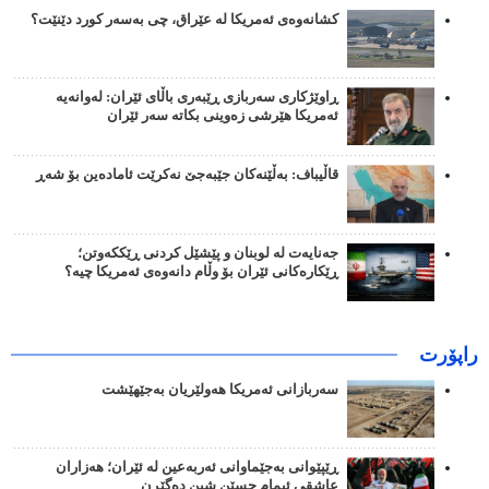
کشانەوەی ئەمریکا لە عێراق، چی بەسەر کورد دێنێت؟
ڕاوێژکاری سەربازی ڕێبەری باڵای ئێران: لەوانەیە
ئەمریکا هێرشی زەوینی بکاتە سەر ئێران
قاڵیباف: بەڵێنەکان جێبەجێ نەکرێت ئامادەین بۆ شەڕ
جەنایەت لە لوبنان و پێشێل کردنی ڕێککەوتن؛
ڕێکارەکانی ئێران بۆ وڵام دانەوەی ئەمریکا چیە؟
راپۆرت
سەربازانی ئەمریکا هەولێریان بەجێهێشت
ڕێپێوانی بەجێماوانی ئەربەعین لە ئێران؛ هەزاران
عاشقی ئیمام حسێن شین دەگێڕن