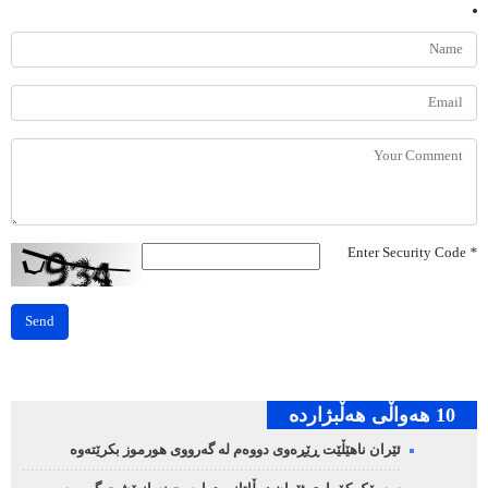
Enter Security Code
*
Send
10 هه‌واڵی هه‌ڵبژارده‌
ئێران ناهێڵێت ڕێڕەوی دووەم لە گەرووی هورموز بکرێتەوە