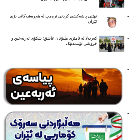
نهێنی پاشەکشێ کردنی ترەمپ لە هەڕەشەکانی دژی
ئێران
کەربەلا لە ئامێزی ملیۆنان عاشق؛ شکۆی ئەربەعین و
خرۆشی ئۆممەتێک