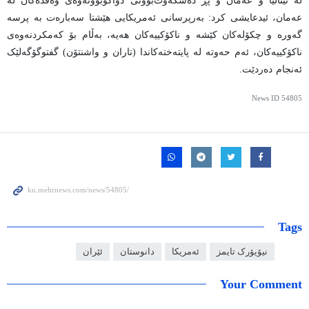
لە ئیتالیا و عەمان و پڕ دەسکەوت‌بوونی دواکۆبوونەوەی وەفدەکان لە
عەمان، ئیدعایشی کرد: بەرپرسانی ئەمریکایی هێشتا سەبارەت بە پرسە
گەورە و چکۆلەکان کێشە و ناکۆکییەکان هەیە، بەڵام بۆ کەمکردنەوەی
ناکۆکییەکان، ئەم حەوتە لە پایتەختەکاندا (تاران و واشنتۆن) گفتوگۆگەلێک
ئەنجام دەردێت.
News ID
54805
Tags
نیۆیۆرک تایمز
ئەمریکا
دانوستان
ئێران
Your Comment