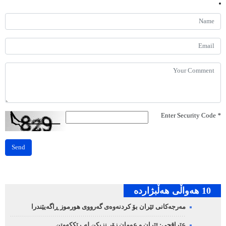
Enter Security Code
*
Send
10 هه‌واڵی هه‌ڵبژارده‌
مەرجەکانی ئێران بۆ کردنەوەی گەرووی هورموز ڕاگەیێندرا
عێراقچی: ئێران و عومان زۆر نزیکن لە ڕێککەوتن