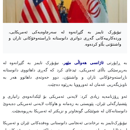
نیۆیۆرک تایمز بە گێڕانەوە لە سەرچاوەیەکی ئەمریکایی،
وردەکارییەکانی گەڕی دواتری دانوستانە ناڕاستەوخۆکانی تاران و
واشنتۆنی بڵاو کردەوە.
بە ڕاپۆرتی
ئاژانسی هەواڵی مێهر
، نیۆیۆرک تایمز بە گێڕانەوە لە
بەرپرسێکی باڵای ئەمریکی، ئیدعای کرد کە گەڕی داهاتووی دانوستانە
ناڕاستەوخۆکانی تاران و واشنتۆن، دوو حەوتەی داهاتوو هەر بە
ناوبژیگەریی عەمان لە ئەورووپا بەڕێوە دەچێت.
ئەو ڕۆژنامەیە زیادی کرد: لایەنی ئەمریکی بۆ لێکدانەوەی زانیاری و
پێشنیارگەلی ئێران، پێویستی بە زەمانە و هاوکات لایەنی ئەمریکی دەیەوێ
دانوستانەکان لە شوێنێکی گونجاوتر و نزیکتر لە ئەمریکا بەڕیوەبچێت.
نیۆیۆرک‌تایمز بە نرخاندنی ئەنجامی دانوستانی وەفدەکانی ئێران و ئەمریکا