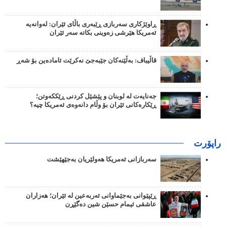
ڕاوێژکاری سەربازی ڕێبەری باڵای ئێران: لەوانەیە
ئەمریکا هێرشی زەوینی بکاتە سەر ئێران
قاڵیباف: بەڵێنەکان جێبەجێ نەکرێت ئامادەین بۆ شەڕ
جەنایەت لە لوبنان و پێشێل کردنی ڕێککەوتن؛
ڕێکارەکانی ئێران بۆ وڵام دانەوەی ئەمریکا چیە؟
راپۆرت
سەربازانی ئەمریکا هەولێریان بەجێهێشت
ڕێپێوانی بەجێماوانی ئەربەعین لە ئێران؛ هەزاران
عاشقی ئیمام حسێن شین دەگێڕن