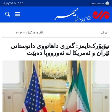
AP ١٤٠٥ گەلاوێژ ١٨
ئێران
AP ١٤٠٤ گوڵان ٧ ١٧:٥٩
نیۆیۆرک‌تایمز: گەڕی داهاتووی دانوستانی
ئێران و ئەمریکا لە ئەورووپا دەبێت