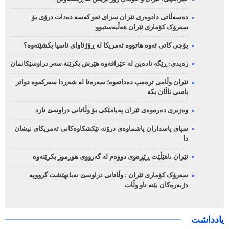
دەسەڵاتی دادوەری ئێران سزای ئەو کەسە دەدات درۆی بۆ
سەرۆک کۆماری ئێران هەڵبەستبوو
بۆچی کاتی ئەوە هاتووە ئەمریکا لە ڕۆژئاوای ئاسیا بکشێتەوە؟
زەیدی: ڕێگە نادەین لە عێراقەوە هێرش بکرێتە سەر دراوسێکانمان
ئێران وڵامی ترەمپ دەداتەوە؛ سەرەتا لە شەڕدا سەرکەوە دواتر
باسی تاڵان بکە
وەزیری دەرەوەی ئێران پەیامێکی بۆ وڵاتانی دراوسێ نارد
سپای پاسداران پاشماوەی درۆنە تێکشکاوەکانی ئەمریکای نیشان
دا
ئێران ناهێڵێت ڕێڕەوی دووەم لە گەرووی هورموز بکرێتەوە
سەرۆک کۆماری ئێران : وڵاتانی دراوسێ نەیانهێشت گرووپە
دژبەرەکان بێنە ناو وڵات
یادداشت