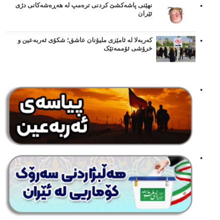
نهێنی پاشەکشێ کردنی ترەمپ لە هەڕەشەکانی دژی
ئێران
کەربەلا لە ئامێزی ملیۆنان عاشق؛ شکۆی ئەربەعین و
خرۆشی ئۆممەتێک