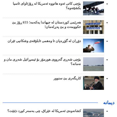
بۆچی کاتی ئەوە هاتووە ئەمریکا لە ڕۆژئاوای ئاسیا
بکشێتەوە؟
هەرێمی کوردستان لە جیهاندا یەکەمە؛ 655 ڕۆژ بێ
حکوومەت و بێ پەڕلەمان!
دۆڕان لە گۆڕەپان تا وەهمی ئابلۆقەی وشکانیی ئێران
بۆچی شەڕی گەرووی هورمۆز بۆ ئیسڕائیل شەڕی مان و
نەمانە؟
کاریگەری بێ سنوور
دیمانە
کشانەوەی ئەمریکا لە عێراق، چی بەسەر کورد دێنێت؟