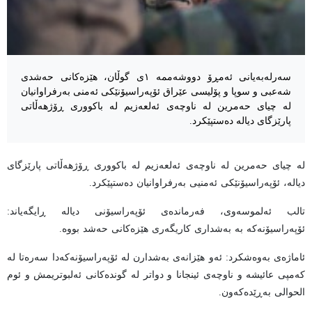
سەرلەبەیانی ئەمڕۆ دووشەممە ١ی گوڵان، هێزەکانی حەشدی
شەعبی و سوپا و پۆلیسی عێراق ئۆپەراسیۆنێکی ئەمنی بەرفراوانیان
لە چیای حەمرین لە ناوچەی ئەلعەزیم لە باکووری ڕۆژهەڵاتی
پارێزگای دیالە دەستپێکرد.
لە چیای حەمرین لە ناوچەی ئەلعەزیم لە باکووری ڕۆژهەڵاتی پارێزگای
دیالە، ئۆپەراسیۆنێکی ئەمنیی بەرفراوانیان دەستپێکرد.
تالب ئەلموسەوی، فەرماندەی ئۆپەراسیۆنی دیالە ڕایگەیاند:
ئۆپەراسیۆنەکە بە بەشداری کاریگەری هێزەکانی حەشد بووە.
ئاماژەی بەوەشکرد: ئەو هێزانەی بەشدارن لە ئۆپەراسیۆنەکەدا سەرەتا لە
کەمپی عائیشە و ناوچەی ئینجانا و دواتر لە گوندەکانی ئەلبوتریمش و ئوم
الحوالی بەڕێدەکەون.