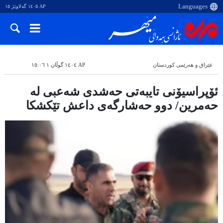
AP ١٤٠٥ گەلاوێژ ١٥
عێراق و هەرێمی کوردستان
AP ١٤٠٤ گوڵان ١ ١٥:٠٦
ئۆپراسیۆنی تایبەتی حەشدی شەعبی لە
حەمرین/ دوو حەشارگەی داعش تێکشکا