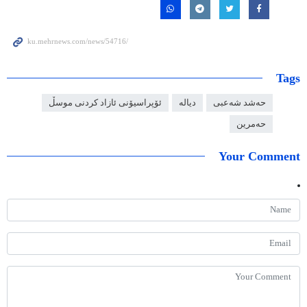
Tags
حەشد شەعبی
دیالە
ئۆپراسیۆنی ئازاد کردنی موسڵ
حەمرین
Your Comment