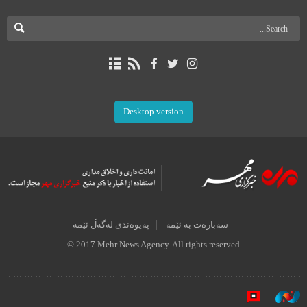
Desktop version
سەبارەت بە ئێمە
پەیوەندی لەگەڵ ئێمە
© 2017 Mehr News Agency. All rights reserved