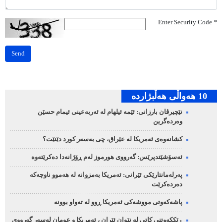
Enter Security Code
*
Send
10 هه‌واڵی هه‌ڵبژارده‌
نێچیرڤان بارزانی: ئێمە ئیلهام لە ئەربەعینی ئیمام حسێن
وەردەگرین
کشانەوەی ئەمریکا لە عێراق، چی بەسەر کورد دێنێت؟
ئەسۆشێتدپرێس: گەرووی هورموز لەم ڕۆژانەدا دەکرێتەوە
پەرلەمانتارێکی ئێرانی: ئەمریکا بەمزوانە لە هەموو ناوچەکە
دەردەکرێت
پاشەکەوتی مووشەکی ئەمریکا ڕوو لە تەواو بوونە
ڕێککەوتنی کاتی لە نێوان ئێران ، ئەمریکا و عومان لەسەر گەرووی