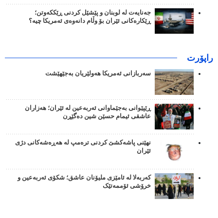
جەنایەت لە لوبنان و پێشێل کردنی ڕێککەوتن؛
ڕێکارەکانی ئێران بۆ وڵام دانەوەی ئەمریکا چیە؟
راپۆرت
سەربازانی ئەمریکا هەولێریان بەجێهێشت
ڕێپێوانی بەجێماوانی ئەربەعین لە ئێران؛ هەزاران
عاشقی ئیمام حسێن شین دەگێڕن
نهێنی پاشەکشێ کردنی ترەمپ لە هەڕەشەکانی دژی
ئێران
کەربەلا لە ئامێزی ملیۆنان عاشق؛ شکۆی ئەربەعین و
خرۆشی ئۆممەتێک