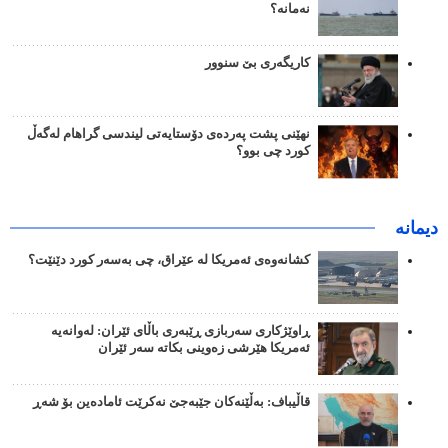
نەمانە؟
کاریگەری بێ سنوور
نهێنی پشت پەردەی دۆستایەتی لیندسی گراهام لەگەڵ
کورد چی بوو؟
دیمانە
کشانەوەی ئەمریکا لە عێراق، چی بەسەر کورد دێنێت؟
ڕاوێژکاری سەربازی ڕێبەری باڵای ئێران: لەوانەیە
ئەمریکا هێرشی زەوینی بکاتە سەر ئێران
قاڵیباف: بەڵێنەکان جێبەجێ نەکرێت ئامادەین بۆ شەڕ