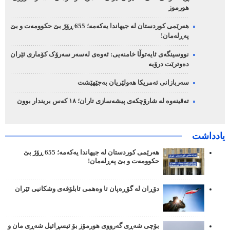
هورموز
هەرێمی کوردستان لە جیهاندا یەکەمە؛ 655 ڕۆژ بێ حکوومەت و بێ
پەڕلەمان!
نووسینگەی ئایەتوڵا خامنەیی: ئەوەی لەسەر سەرۆک کۆماری ئێران
دەوترێت درۆیە
سەربازانی ئەمریکا هەولێریان بەجێهێشت
تەقینەوە لە شارۆچکەی پیشەسازی تاران؛ ١٨ کەس بریندار بوون
یادداشت
هەرێمی کوردستان لە جیهاندا یەکەمە؛ 655 ڕۆژ بێ
حکوومەت و بێ پەڕلەمان!
دۆڕان لە گۆڕەپان تا وەهمی ئابلۆقەی وشکانیی ئێران
بۆچی شەڕی گەرووی هورمۆز بۆ ئیسڕائیل شەڕی مان و