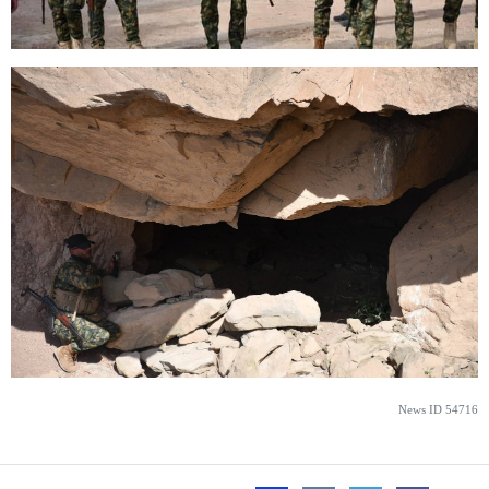
News ID
54716