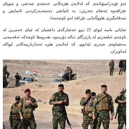
ئەو ئۆپەراسیۆنانەی کە لەلایەن هێزەکانی حەشدی شەعبی و سوپای
عێراقەوە ئەنجام دەدرێن، بە ئامانجی دەستەبەرکردنی ئاسایش و
سەقامگیری هاووڵاتیانی عێراقە لەو ناوچەیەدا.
شایانی باسە لیوای 23 دوو حەشارگەی داعشیان لە چیای حەمرین لە
ناوچەی ئەلعەزیم لە پارێزگای دیالە دۆزیەوە. هەروەها ناوچەکە تەقەمەنی
بەجێماوەی شەڕی تێدابوو، کە لەلایەن هێزە ئەندازیارییەکانی لیواکە
لەناوبران.