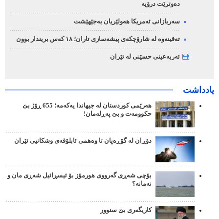
دەوترێت درۆیە
سەربازانی ئەمریکا هەولێریان بەجێهێشت
تەقینەوە لە شارۆچکەی پیشەسازی تاران؛ ١٨ کەس بریندار بوون
ئەربەعینی حسێنی لە ئێران
یادداشت
هەرێمی کوردستان لە جیهاندا یەکەمە؛ 655 ڕۆژ بێ
حکوومەت و بێ پەڕلەمان!
دۆڕان لە گۆڕەپان تا وەهمی ئابلۆقەی وشکانیی ئێران
بۆچی شەڕی گەرووی هورمۆز بۆ ئیسڕائیل شەڕی مان و
نەمانە؟
کاریگەری بێ سنوور