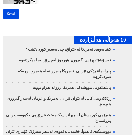
Send
10 هه‌واڵی هه‌ڵبژارده‌
کشانەوەی ئەمریکا لە عێراق، چی بەسەر کورد دێنێت؟
ئەسۆشێتدپرێس: گەرووی هورموز لەم ڕۆژانەدا دەکرێتەوە
پەرلەمانتارێکی ئێرانی: ئەمریکا بەمزوانە لە هەموو ناوچەکە
دەردەکرێت
پاشەکەوتی مووشەکی ئەمریکا ڕوو لە تەواو بوونە
ڕێککەوتنی کاتی لە نێوان ئێران ، ئەمریکا و عومان لەسەر گەرووی
هورموز
هەرێمی کوردستان لە جیهاندا یەکەمە؛ 655 ڕۆژ بێ حکوومەت و بێ
پەڕلەمان!
نووسینگەی ئایەتوڵا خامنەیی: ئەوەی لەسەر سەرۆک کۆماری ئێران