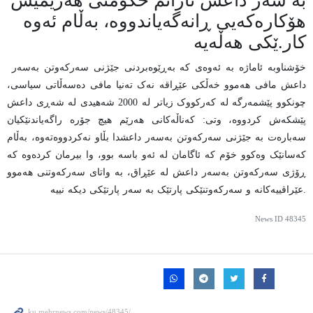
بە سەر داعش نازانم حکومتی هەرێمیش
هۆکارەکەیی ڕانەگەیاندووە، بەڵام ئەوە
کار
ێکی هەڵەیە.
خۆشناو
بە ئاماژە بە ئەوەی کە بەڕێوەبردنی جێژنی سەرکەوتن بەسەر
داعش مافی هەموو خەڵکی عێڕاقە نەک تەنیا مافی دەسەڵاتی سیاسی،
چونکوو پێشمەرگە لە کەرکووک زیاتر لە 2000 شەهیدی لە شەڕی داعش
پێشکەش کردووە، وتی: کەناڵەکانی هەرێم هیچ جۆرە راگەیاندنێکیان
سەبارەت بە جێژنی سەرکەوتن بەسەر داعشدا بڵاو نەکردووەتەوە، بەڵام
کەسانێک وەکوو خۆم کە ئاگامان لە ئەو باسە بوو، وا بیرمان کردەوە کە
ڕۆژی سەرکەوتن بەسەر داعش لە عێڕاق، بە واتای سەرکەوتنی هەموو
عێراقییەکانە و سەرکەوتنێکی پارتێک بە سەر پارتێکی دیکە نییە.
News ID
48345