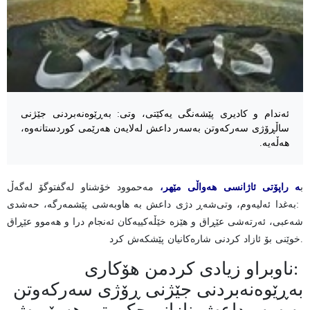
ئەندام و کادیری پێشەنگی یەکێتی، وتی: بەڕێوەنەبردنی جێژنی
ساڵڕۆژی سەرکەوتن بەسەر داعش لەلایەن هەرێمی کوردستانەوە،
هەڵەیە.
ب
ە راپۆتی ئاژانسی هەواڵی مێهر،
مەحموود خۆشناو لەگفتوگۆ لەگەڵ
بەغدا ئەلیەوم، وتی:
شەڕ دژی داعش بە هاوبەشی پێشمەرگە، حەشدی
شەعبی، ئەرتەشی عێڕاق و هێزە خێڵەکییەکان ئەنجام درا و هەموو عێڕاق
خوێنی بۆ ئازاد کردنی شارەکانیان پێشکەش کرد.
ناوبراو زیادی کرد:
من هۆکاری
بەڕێوەنەبردنی جێژنی ڕۆژی سەرکەوتن