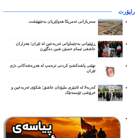
راپۆرت
سەربازانی ئەمریکا هەولێریان بەجێهێشت
ڕێپێوانی بەجێماوانی ئەربەعین لە ئێران؛ هەزاران
عاشقی ئیمام حسێن شین دەگێڕن
نهێنی پاشەکشێ کردنی ترەمپ لە هەڕەشەکانی دژی
ئێران
کەربەلا لە ئامێزی ملیۆنان عاشق؛ شکۆی ئەربەعین و
خرۆشی ئۆممەتێک