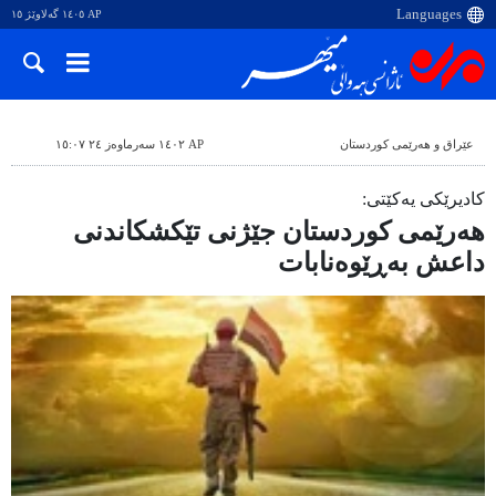
AP ١٤٠٥ گەلاوێژ ١٥
عێراق و هەرێمی کوردستان
AP ١٤٠٢ سەرماوەز ٢٤ ١٥:٠٧
کادیرێکی یەکێتی:
هەرێمی کوردستان جێژنی تێکشکاندنی
داعش بەڕێوەنابات