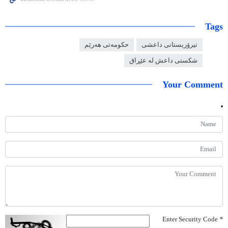
Tags
تیرۆریستانی داعشی
حکومەتی هەرێم
شکستی داعش لە عێڕاق
Your Comment
Enter Security Code
*