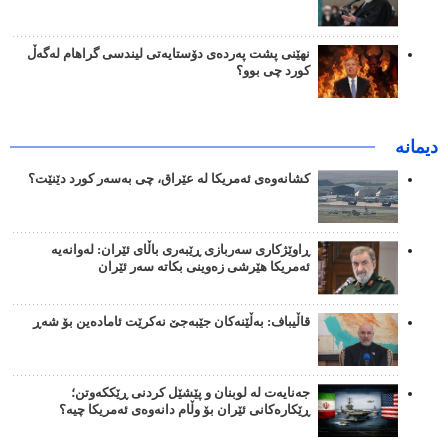
نهێنی پشت پەردەی دۆستایەتی لیندسی گراهام لەگەڵ
کورد چی بوو؟
دیمانە
کشانەوەی ئەمریکا لە عێراق، چی بەسەر کورد دێنێت؟
ڕاوێژکاری سەربازی ڕێبەری باڵای ئێران: لەوانەیە
ئەمریکا هێرشی زەوینی بکاتە سەر ئێران
قاڵیباف: بەڵێنەکان جێبەجێ نەکرێت ئامادەین بۆ شەڕ
جەنایەت لە لوبنان و پێشێل کردنی ڕێککەوتن؛
ڕێکارەکانی ئێران بۆ وڵام دانەوەی ئەمریکا چیە؟