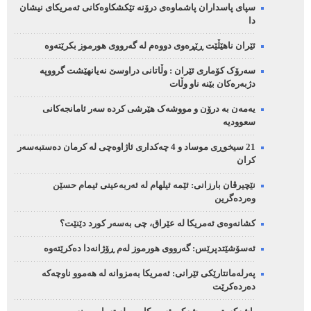
سپای پاسداران پاشماوەی درۆنە تێکشکاوەکانی ئەمریکای نیشان
دا
ئێران ناهێڵێت ڕێڕەوی دووەم لە گەرووی هورموز بکرێتەوە
سەرۆک کۆماری ئێران : وڵاتانی دراوسێ نەیانهێشت گرووپە
دژبەرەکان بێنە ناو وڵات
یەمەن بە درۆن و مووشەک هێرشی کردە سەر ئامانجەکانی
سعوودیە
21 سیخوڕی موساد و 4 چەکداری ئاژاوەچی لە کرمان دەستبەسەر
کران
نێچیرڤان بارزانی: ئێمە ئیلهام لە ئەربەعینی ئیمام حسێن
وەردەگرین
کشانەوەی ئەمریکا لە عێراق، چی بەسەر کورد دێنێت؟
ئەسۆشێتدپرێس: گەرووی هورموز لەم ڕۆژانەدا دەکرێتەوە
پەرلەمانتارێکی ئێرانی: ئەمریکا بەمزوانە لە هەموو ناوچەکە
دەردەکرێت