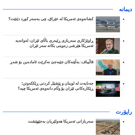
دیمانە
کشانەوەی ئەمریکا لە عێراق، چی بەسەر کورد دێنێت؟
ڕاوێژکاری سەربازی ڕێبەری باڵای ئێران: لەوانەیە
ئەمریکا هێرشی زەوینی بکاتە سەر ئێران
قاڵیباف: بەڵێنەکان جێبەجێ نەکرێت ئامادەین بۆ شەڕ
جەنایەت لە لوبنان و پێشێل کردنی ڕێککەوتن؛
ڕێکارەکانی ئێران بۆ وڵام دانەوەی ئەمریکا چیە؟
راپۆرت
سەربازانی ئەمریکا هەولێریان بەجێهێشت