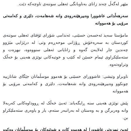
مێهر لەگەڵ چەند زانای بەناوبانگی ئەهلی سوننەی ناوچەکە دێت.
سەرهەڵدانی عاشوورا وەبیرهێنەروەی وانە شەهامەت، دلێری و کەامەتی
مرۆیی بۆ هەمووانە
مامۆستا سەید ئەحسەن حسێنی، ئەندامی شۆرای ئۆفتای ئەهلی سوننەی
کوردستان بە سەرەخۆش ڕۆژانی موحەڕەم وتی: لە درێژایی مێژوو
چەندین جار لەلایەن گەوە و زانایانی ئەهلی سنووەوە، نیهزەت و
ستەملێکراوی ئیمام حسێن لە کتێب و خوتبەکانی نوێژی هەینی بۆ خەڵک
وتراوەتەوە.
ناوبراو وتیشی: عاشوورای حسێنی بۆ هەموو موسڵمانان جێگای شانازییە
چونکوو وەبیرهێنەروەی وانە شەهامەت، دلێری و کەامەتی مرۆیی بۆ
هەمووانە
پێش نوێژی هەینی سنە ڕایگەیاند: ئەبێ خەڵک لە ڕووداوەکانی کەربەلا
وانە وەربرگن و بە وەستان لە بەرانبەر ستەم، یار و یاوەری ستەملێکراو
بن.
ئەبێ نیهزەتی عاشوورا لە هەموو کات و شوێنەکان بۆ موسڵمانان
وەکوو