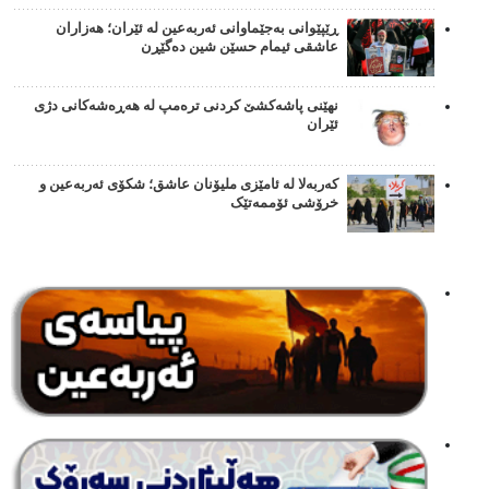
ڕێپێوانی بەجێماوانی ئەربەعین لە ئێران؛ هەزاران
عاشقی ئیمام حسێن شین دەگێڕن
نهێنی پاشەکشێ کردنی ترەمپ لە هەڕەشەکانی دژی
ئێران
کەربەلا لە ئامێزی ملیۆنان عاشق؛ شکۆی ئەربەعین و
خرۆشی ئۆممەتێک