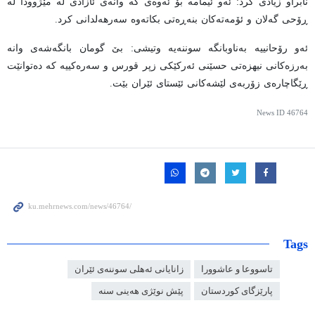
نابراو زیادی کرد: ئەو ئیمامە بۆ ئەوەی کە وانەی ئازادی لە مێژوودا لە
ڕۆحی گەلان و ئۆمەتەکان بنەڕەتی بکاتەوە سەرهەلدانی کرد.
ئەو رۆحانییە بەناوبانگە سوننەیە وتیشی: بێ گومان بانگەشەی وانە
بەرزەکانی نیهزەتی حسێنی ئەرکێکی زپر قورس و سەرەکییە کە دەتوانێت
ڕێگاچارەی زۆربەی لێشەکانی ئێستای ئێران بێت.
News ID
46764
Tags
تاسووعا و عاشوورا
زانایانی ئەهلی سوننەی ئێران
پارێزگای کوردستان
پێش نوێژی هەینی سنە