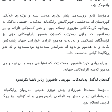
وانەیەک
بێت
مامۆستا فایق ڕوستەمی پێش نوێژی هەینی سنە و نوێنەری خەڵکی
کوردستان لە مەجلیسی خوبرگانیش ڕایگەیاند: مەکتەبی حسێنی یەکێک لە
رووداوە گرینگەکانی مێژووی ئیسلام بووە و هەر کەسێکی ئازادە وەبیر
دەخاتەوە کە چلۆن دەکرێت کەسێک هەموو داراییەکانی خۆی بۆ
کۆمەڵگای ئیسلامی و تەنانەت هەموو ئازادی خوازانی جیهان پێشەکش
بکات و بە هەموو توانەوە لە بەرانبەر ستەمەوە بوەستێتەوە و لە ئەو
ڕێگایەدا گیانی لەدەست بدات.
ناوبراو زیادی کرد: عاشوورا مەکتەبێکە کە تەنیا هی موسڵمانان نییە و هی
هەموو کەسە ئازادەکانی جیهانە.
گەنجان لەگەل پەیامەکانی نیهزەتی عاشوورا زیاتر ئاشنا بکرێنەوە
مامۆستا مستەفا شیرزادی پێش نوێژی هەینی مەریوان ڕایگەیاند:
سەرهەڵدانی ئیمام حسێن بە ئامانجی دادپەروەری و لە کۆتاییدا بۆ ڕزگا
کردنی ئیسلام بوو.