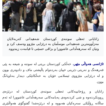
زانایانی ئەهلی سوننەی کوردستان شەهیدانی کەربەلایان
مەزڵوومترین شەهیدانی موسڵمان بە درێژایی مێژوو وەسف کرد و
وتیان کە سەرهەڵدانی عاشوورا و بزاڤی حسێنی تا قیامەت زیندووە.
ئاژانسی هەواڵی مێهر،
خەڵکی کوردستان بریتی لە سوننە و شیعە بە پێی
فەرهەنگ و نەریتی دێرینی خپیان بەردەوام پاڵپشتی ماف و دادوەری بوون
و لە درێژایی مێژووی ئیسلامی خۆیان بە خەڵکانێکی دیندار بەناوبانگ
بوون.
زانایان و ڕۆحانییەکانی ئەهلی سوننەی کوردستان لە درێژەی
ڕوونکردنەوە و شی کردنەوەی پەیامەکانی سەرهەڵدانی عاشوورا لە ئەم
ساڵانە ڕۆڵێکی سەرەکیان هەبووە و لە درێژەشدا گفتوگۆی هەواڵنێری