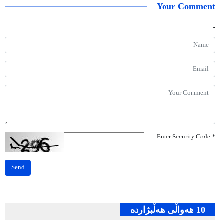
Your Comment
Enter Security Code
*
Send
10 هه‌واڵی هه‌ڵبژارده‌