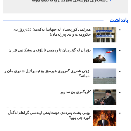
پاشەکەوتی مووشەکی ئەمریکا ڕوو لە تەواو بوونە
یادداشت
هەرێمی کوردستان لە جیهاندا یەکەمە؛ 655 ڕۆژ بێ
حکوومەت و بێ پەڕلەمان!
دۆڕان لە گۆڕەپان تا وەهمی ئابلۆقەی وشکانیی ئێران
بۆچی شەڕی گەرووی هورمۆز بۆ ئیسڕائیل شەڕی مان و
نەمانە؟
کاریگەری بێ سنوور
نهێنی پشت پەردەی دۆستایەتی لیندسی گراهام لەگەڵ
کورد چی بوو؟