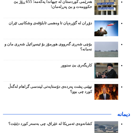
هەرێمی کوردستان لە جیهاندا یەکەمە؛ 655 ڕۆژ بێ
حکوومەت و بێ پەڕلەمان!
دۆڕان لە گۆڕەپان تا وەهمی ئابلۆقەی وشکانیی ئێران
بۆچی شەڕی گەرووی هورمۆز بۆ ئیسڕائیل شەڕی مان و
نەمانە؟
کاریگەری بێ سنوور
نهێنی پشت پەردەی دۆستایەتی لیندسی گراهام لەگەڵ
کورد چی بوو؟
دیمانە
کشانەوەی ئەمریکا لە عێراق، چی بەسەر کورد دێنێت؟