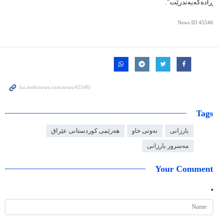
ڕادەگەیەندرێت".
News ID
45546
Tags
بارزانی
نەوتی خاو
هەرێمی کوردستانی عێراق
مەسرور بارزانی
Your Comment