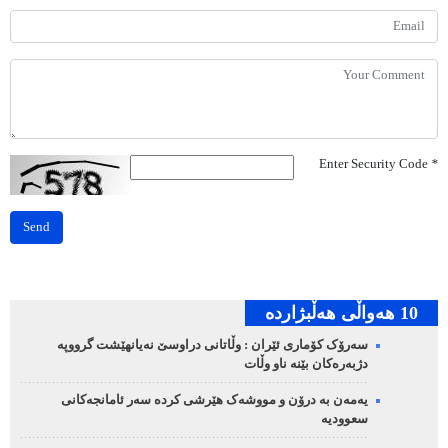
Enter Security Code
*
Send
10 هه‌واڵی هه‌ڵبژارده‌
سەرۆک کۆماری ئێران : وڵاتانی دراوسێ نەیانهێشت گرووپە
دژبەرەکان بێنە ناو وڵات
یەمەن بە درۆن و مووشەک هێرشی کردە سەر ئامانجەکانی
سعوودیە