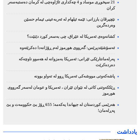
21 سیخوڕی موساد و 4 چەکداری ئاژاوەچی لە کرمان دەستبەسەر
کران
نێچیرڤان بارزانی: ئێمە ئیلهام لە ئەربەعینی ئیمام حسێن
وەردەگرین
کشانەوەی ئەمریکا لە عێراق، چی بەسەر کورد دێنێت؟
ئەسۆشێتدپرێس: گەرووی هورموز لەم ڕۆژانەدا دەکرێتەوە
پەرلەمانتارێکی ئێرانی: ئەمریکا بەمزوانە لە هەموو ناوچەکە
دەردەکرێت
پاشەکەوتی مووشەکی ئەمریکا ڕوو لە تەواو بوونە
ڕێککەوتنی کاتی لە نێوان ئێران ، ئەمریکا و عومان لەسەر گەرووی
هورموز
هەرێمی کوردستان لە جیهاندا یەکەمە؛ 655 ڕۆژ بێ حکوومەت و بێ
پەڕلەمان!
یادداشت