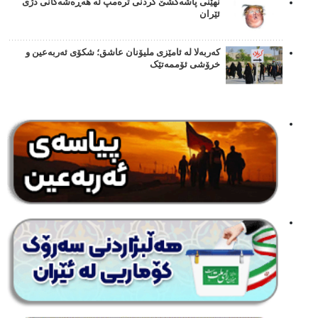
نهێنی پاشەکشێ کردنی ترەمپ لە هەڕەشەکانی دژی
ئێران
کەربەلا لە ئامێزی ملیۆنان عاشق؛ شکۆی ئەربەعین و
خرۆشی ئۆممەتێک