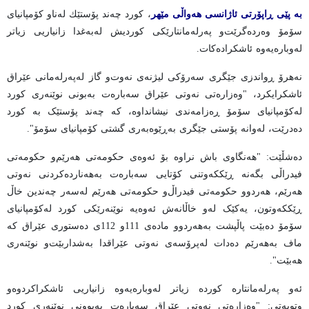
بە پێی ڕاپۆرتی ئاژانسی هەواڵی مێهر
، كورد چه‌ند پۆستێك له‌ناو كۆمپانیاى
سۆمۆ وه‌رده‌گرێت‌و په‌رله‌مانتارێكى كوردیش له‌به‌غدا زانیاریی زیاتر
له‌وباره‌یه‌وه‌ ئاشكراده‌كات.
نەهرۆ ڕواندزی جێگری سەرۆکی لیژنەی نەوت‌و گاز لەپه‌رله‌مانى عێراق
ئاشكرایكرد، "وەزارەتی نەوتی عێراق سەبارەت بەبونی نوێنەری کورد
لەکۆمپانیای سۆمۆ ڕەزامەندی نیشانداوە، کە چەند پۆستێک بە کورد
دەدرێت، لەوانە پۆستی جێگری بەڕێوەبەری گشتی کۆمپانیای سۆمۆ".
ده‌شڵێت: "هەنگاوی باش نراوە بۆ ئەوەی حکومەتی هەرێم‌و حکومەتی
فیدراڵی بگەنە ڕێککەوتنی کۆتایی سەبارەت بەهەناردەکردنی نەوتی
هەرێم، هەردوو حکومەتی فیدراڵ‌و حکومەتی هەرێم لەسەر چەندین خاڵ
ڕێککەوتون، یەکێک لەو خاڵانەش ئه‌وه‌یه‌ نوێنەرێکی کورد لەکۆمپانیای
سۆمۆ دەبێت پاڵپشت بەهەردوو مادەی 111و 112ی دەستوری عێراق کە
ماف بەهەرێم دەدات لەپرۆسەی نەوتی عێراقدا بەشداربێت‌و نوێنەری
هەبێت".
ئه‌و په‌رله‌مانتاره‌ كورده‌ زیاتر له‌وباره‌یه‌وه‌ زانیاریی ئاشكراكردوه‌و
وتویه‌تى: "وەزارەتی نەوتی عێراق سەبارەت بەبوونی نوێنەری کورد