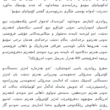
لەکۆمپانیای سۆمۆ ڕەزامەندی نیشانداوە، کە چەند پۆستێک بەکورد
دەدرێت، لەوانە پۆستی جێگری بەڕێوەبەری گشتی کۆمپانیای سۆمۆ".
ڕواندزی ئاماژه‌ى به‌وه‌داوه‌، "لیژنەیەک لەچوار کەس پێکدەهێنرێت دوو
کەسیان لەوەزارەتی نەوتی عێراق‌و دوو کەسی دیکەشیان لەهەرێم
دەبێت، ئەو لیژنەیە تایبەتە بەشێواز و میکانیزمەکانی چۆنێتی فرۆشتنی
نەوتی هەرێم‌و نرخەکەی، بەڵام دەبێت نرخەکەی هەمان نرخی سۆمۆ
بێت، هەروەها بانکی ناوەندیی عێراقی هەژمارێک بۆ داهاتی فرۆشتنی
نەوتی هەرێم دەکاتەوە کە تایبەتە بەو بڕە نەوتەی لەهەرێم دەفرۆشرێت‌و
بریتییە لەفرۆشتنی 400 هەزار بەرمیل نەوت لەڕۆژێکدا".
نەهرۆ ڕواندزی باسى له‌وه‌شكرد، "ئەو هەژمارە لەژێر دەسەڵات‌و
کۆنترۆڵی سەرۆکی ئەنجومەنی وەزیرانی هەرێم دەبێت یان لەژێر
دەسەڵاتی کەسێک دەبێت کە لەلایەن سەرۆکی ئەنجومەنی وەزیرانەوە
ڕادەسپێردرێت، کە ئەویش مامەڵە لەگەڵ ئەو کۆمپانیایانە دەکات کە
نەوتی هەرێم دەردەهێنن، بەمەش تەواوی داهاتی ئەو نەوتەی لەهەرێم
لەڕێگەی سۆمۆوە دەفرۆشرێت لەژێر کۆنتڕۆڵی هەرێم دەبێت، لەدوو
ڕۆژی داهاتوش ڕێککەوتنی هەولێرو بەغدا لەبارەی پرسی نەوت‌و گاز