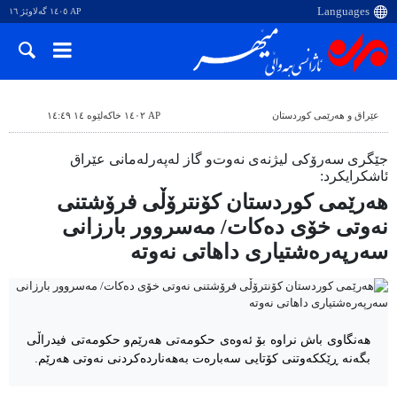
AP ١٤٠٥ گەلاوێژ ١٦
عێراق و هەرێمی کوردستان
AP ١٤٠٢ خاکەلێوە ١٤ ١٤:٤٩
جێگری سەرۆکی لیژنەی نەوت‌و گاز لەپه‌رله‌مانى عێراق
ئاشكرایكرد:
هەرێمی کوردستان کۆنترۆڵی فرۆشتنی
نەوتی خۆی دەکات/ مەسروور بارزانی
سەرپەرەشتیاری داهاتی نەوتە
هەنگاوی باش نراوە بۆ ئەوەی حکومەتی هەرێم‌و حکومەتی فیدراڵی
بگەنە ڕێککەوتنی کۆتایی سەبارەت بەهەناردەکردنی نەوتی هەرێم.