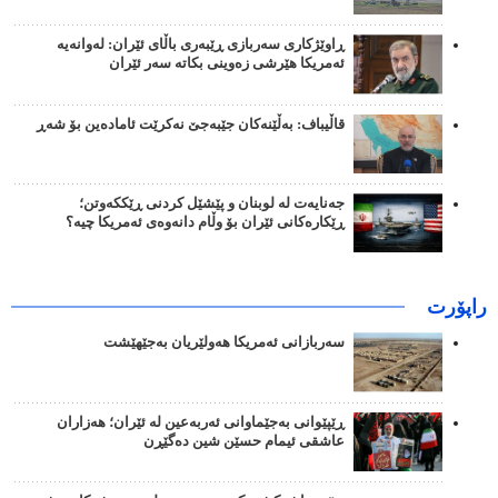
ڕاوێژکاری سەربازی ڕێبەری باڵای ئێران: لەوانەیە
ئەمریکا هێرشی زەوینی بکاتە سەر ئێران
قاڵیباف: بەڵێنەکان جێبەجێ نەکرێت ئامادەین بۆ شەڕ
جەنایەت لە لوبنان و پێشێل کردنی ڕێککەوتن؛
ڕێکارەکانی ئێران بۆ وڵام دانەوەی ئەمریکا چیە؟
راپۆرت
سەربازانی ئەمریکا هەولێریان بەجێهێشت
ڕێپێوانی بەجێماوانی ئەربەعین لە ئێران؛ هەزاران
عاشقی ئیمام حسێن شین دەگێڕن