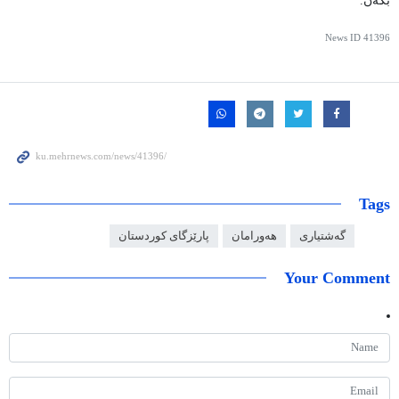
بکەن.
News ID
41396
Tags
گەشتیاری
هەورامان
پارێزگای کوردستان
Your Comment