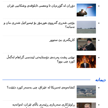
دۆڕان لە گۆڕەپان تا وەهمی ئابلۆقەی وشکانیی ئێران
بۆچی شەڕی گەرووی هورمۆز بۆ ئیسڕائیل شەڕی مان و
نەمانە؟
کاریگەری بێ سنوور
نهێنی پشت پەردەی دۆستایەتی لیندسی گراهام لەگەڵ
کورد چی بوو؟
دیمانە
کشانەوەی ئەمریکا لە عێراق، چی بەسەر کورد دێنێت؟
ڕاوێژکاری سەربازی ڕێبەری باڵای ئێران: لەوانەیە