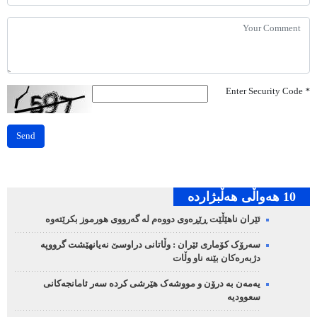
Enter Security Code
*
Send
10 هه‌واڵی هه‌ڵبژارده‌
ئێران ناهێڵێت ڕێڕەوی دووەم لە گەرووی هورموز بکرێتەوە
سەرۆک کۆماری ئێران : وڵاتانی دراوسێ نەیانهێشت گرووپە
دژبەرەکان بێنە ناو وڵات
یەمەن بە درۆن و مووشەک هێرشی کردە سەر ئامانجەکانی
سعوودیە