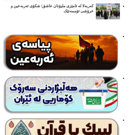
کەربەلا لە ئامێزی ملیۆنان عاشق؛ شکۆی ئەربەعین و
خرۆشی ئۆممەتێک