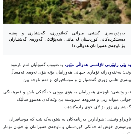
بەڕێوەبەری گشتیی میراتی کەلتووری، گەشتیاری و پیشە
دەستکردەکانی کوردستان لە هاتنی شەپۆلێکی گەورەی گەشتیاران
بۆ ناوچەی هەورامان هەواڵی دا.
بە پێی راپۆرتی ئاژانسی هەواڵی مێهر،
یەعقووب گەوێڵیان لەم بارەوە
وتی: بەختەوەرانە تۆماری جیهانی هەورامان بۆتە هۆی ئەوەی ئەمساڵ
بینەری هاتنی زۆری گەشتیاران و موسافیران بۆ ئەم ناوچە بین.
ئەو وتیشی: ناوچەی هەورامان بە هۆی بوونی خەڵکێکی باش و فەرهەنگی
جوانی میوانداریی و هەروەها سروشتە بێ وێنەکەی هەموو ساڵێک
گەشتیاری زۆر بۆ لای خۆی رادەکێشێت.
ناوبراو وتیشی: هیوادارین بەرنامەکان بە شێوەیەک بێت کە موسافیران
بیرەوەری خۆش لە خەڵکی کوردستان و ناوچەی هەورامان بۆ خۆیان تۆمار