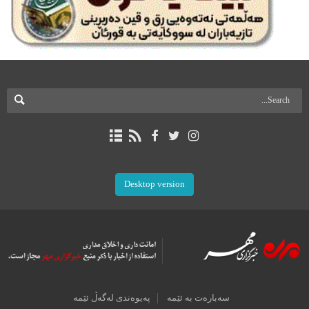
Desktop version
سەبارەت بە ئێمە
پەیوەندی لەگەڵ ئێمە