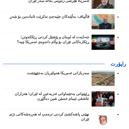
ئەمریکا هێرشی زەوینی بکاتە سەر ئێران
قاڵیباف: بەڵێنەکان جێبەجێ نەکرێت ئامادەین بۆ شەڕ
جەنایەت لە لوبنان و پێشێل کردنی ڕێککەوتن؛
ڕێکارەکانی ئێران بۆ وڵام دانەوەی ئەمریکا چیە؟
راپۆرت
سەربازانی ئەمریکا هەولێریان بەجێهێشت
ڕێپێوانی بەجێماوانی ئەربەعین لە ئێران؛ هەزاران
عاشقی ئیمام حسێن شین دەگێڕن
نهێنی پاشەکشێ کردنی ترەمپ لە هەڕەشەکانی دژی
ئێران