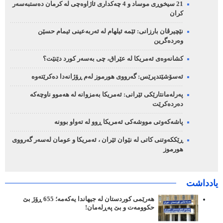
21 سیخوڕی موساد و 4 چەکداری ئاژاوەچی لە کرمان دەستبەسەر
کران
نێچیرڤان بارزانی: ئێمە ئیلهام لە ئەربەعینی ئیمام حسێن
وەردەگرین
کشانەوەی ئەمریکا لە عێراق، چی بەسەر کورد دێنێت؟
ئەسۆشێتدپرێس: گەرووی هورموز لەم ڕۆژانەدا دەکرێتەوە
پەرلەمانتارێکی ئێرانی: ئەمریکا بەمزوانە لە هەموو ناوچەکە
دەردەکرێت
پاشەکەوتی مووشەکی ئەمریکا ڕوو لە تەواو بوونە
ڕێککەوتنی کاتی لە نێوان ئێران ، ئەمریکا و عومان لەسەر گەرووی
هورموز
یادداشت
هەرێمی کوردستان لە جیهاندا یەکەمە؛ 655 ڕۆژ بێ
حکوومەت و بێ پەڕلەمان!