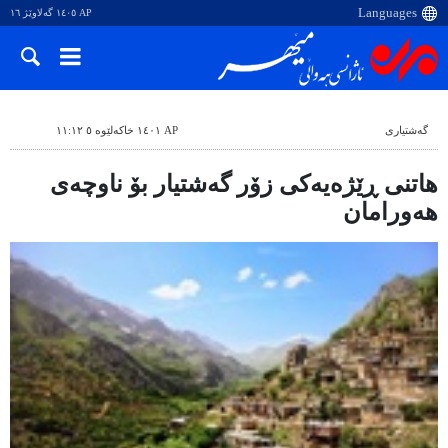
AP ١٤٠٥ گەلاوێژ ١٦
گەشتیاری
AP ١٤٠١ خاکەلێوە ٥ ١١:١٢
هاتنی ڕێژەیەکی زۆر گەشتیار بۆ ناوچەی
هەورامان