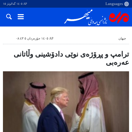
AP ١٤٠٥ گەلاوێژ ١٥
جیهان
AP ١٤٠٥ جۆزەردان ٥ ٠٨:٤٣
ترامپ و پڕۆژەی نوێی دادۆشینی وڵاتانی
عەرەبی