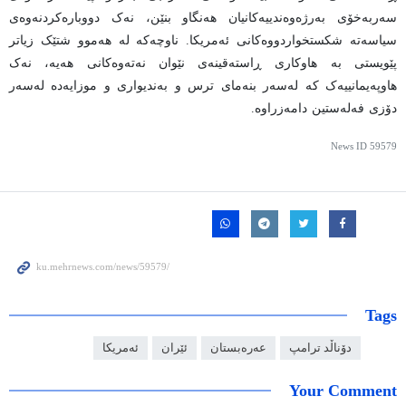
سەربەخۆی بەرژەوەندییەکانیان هەنگاو بنێن، نەک دووبارەکردنەوەی
سیاسەتە شکستخواردووەکانی ئەمریکا. ناوچەکە لە هەموو شتێک زیاتر
پێویستی بە هاوکاری ڕاستەقینەی نێوان نەتەوەکانی هەیە، نەک
هاوپەیمانییەک کە لەسەر بنەمای ترس و بەندیواری و موزایەدە لەسەر
دۆزی فەلەستین دامەزراوە.
News ID
59579
Tags
دۆناڵد ترامپ
عەرەبستان
ئێران
ئەمریکا
Your Comment