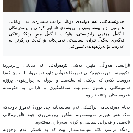
هەڵوێستەکانی ئەم دواییەی دۆناڵد ترامپ سەبارەت بە وڵاتانی
عەرەبی بۆ پەیوەستبوون بە پڕۆسەی ئاسایی کردنی پەیوەندییەکان
لەگەڵ ڕژێمی زایۆنیستی، هاوکات لەگەڵ هەر ڕێککەوتنێکی
ئەگەری لەگەڵ ئێران، سیاسەتی ئەمریکایە بۆ کەڵک وەرگرتن لە
عەرەب بۆ بەرژەوەندی ئیسڕائیل.
ئاژانسی هەواڵی مێهر، بەشی نێودەوڵەتی:
لە ساڵانی ڕابردوودا
حکوومەتە جۆربەجۆرەکانی ئەمریکا هەوڵیان داوە ئەو بڕوایە لە ناوچەکەدا
دروست بکەن کە نزیکیی لە تەلئەبیب و جووڵە لە چوارچێوەی پڕۆژە
ئەمنییەکانی واشنتۆن دەتوانێت سەقامگیری و ئارامی بۆ حکومەتە
عەرەبییەکان بهێنێتە ئاراوە.
بەڵام دەرئەنجامی پراکتیکی ئەم سیاسەتانە چی بووە؟ ئەمڕۆ ناوچەکە
نەک هەر هێورتر نەبووەتەوە، بەڵکوو ڕووبەڕووی چینە ئاڵۆزترەکانی
نائەمنی و قەیرانی سیاسی و گرژی سەربازی دەبێتەوە.
ڕەنگە ترامپ تاکە سیاسەتمەدار بێت کە بە ئاشکرا ئەم بۆچوونە