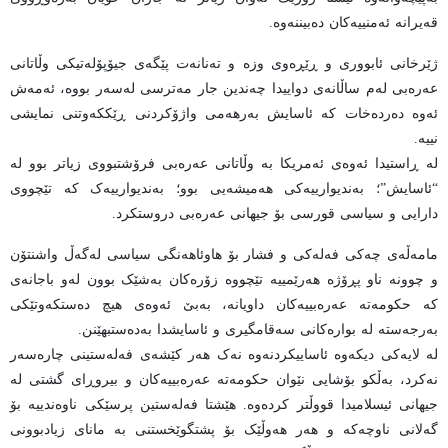
قەیرانە ئەمنییەکان دەبیننەوە.
ژێرخانی ئابووری و ڕێڕەوی وزە و تەنانەت پێگەی جیۆپۆلەتیکی وڵاتانی
عەرەبی لەم ساڵانەی دواییدا چەندین جار مەترسی لەسەر بووە، ئەمەش
ئەوە دەردەخات کە ئاسایش بەرهەمی واژۆکردنی ڕێککەوتنی نمایشی
نییە.
لە ڕاستیدا ئەوەی ئەمریکا بە وڵاتانی عەرەبی فرۆشتبووی زیاتر بوو لە
“ئاسایش”؛ بەندیوارییەکی هەمیشەیی بوو؛ بەندیوارییەک کە تێچووی
دارایی و سیاسی قورسی بۆ جیهانی عەرەبی دروستکرد.
مامەڵەی چەکی فەلەکی و فشار بۆ هاوئاهەنگی سیاسی لەگەڵ واشنتۆن
و چوونە ناو پڕۆژە هەرێمییە تێچووە زۆرەکان بەشێک بوون لەو باجانەی
کە حکومەتە عەرەبییەکان داویانە، بەبێ ئەوەی هیچ دەستکەوتێکی
بەرجەستە لە بوارەکانی سەقامگیری و ئاسایشدا بەدەستبهێنن.
لە لایەکی دیکەوە ئاساییکردنەوە نەک هەر کێشەی فەلەستینی چارەسەر
نەکرد، بەڵکو بۆشایی نێوان حکومەتە عەرەبییەکان و بیروڕای گشتی لە
جیهانی ئیسلامیدا قووڵتر کردەوە. هێشتا فەلەستین پرسێکی ناوەندییە بۆ
گەلانی ناوچەکە و هەر هەوڵێک بۆ پشتگوێخستنی بە مانای زیادبوونی