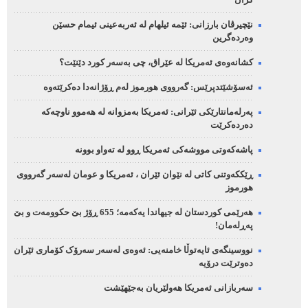
کران
نێچیرڤان بارزانی: ئێمە ئیلهام لە ئەربەعینی ئیمام حسێن
وەردەگرین
کشانەوەی ئەمریکا لە عێراق، چی بەسەر کورد دێنێت؟
ئەسۆشێتدپرێس: گەرووی هورموز لەم ڕۆژانەدا دەکرێتەوە
پەرلەمانتارێکی ئێرانی: ئەمریکا بەمزوانە لە هەموو ناوچەکە
دەردەکرێت
پاشەکەوتی مووشەکی ئەمریکا ڕوو لە تەواو بوونە
ڕێککەوتنی کاتی لە نێوان ئێران ، ئەمریکا و عومان لەسەر گەرووی
هورموز
هەرێمی کوردستان لە جیهاندا یەکەمە؛ 655 ڕۆژ بێ حکوومەت و بێ
پەڕلەمان!
نووسینگەی ئایەتوڵا خامنەیی: ئەوەی لەسەر سەرۆک کۆماری ئێران
دەوترێت درۆیە
سەربازانی ئەمریکا هەولێریان بەجێهێشت