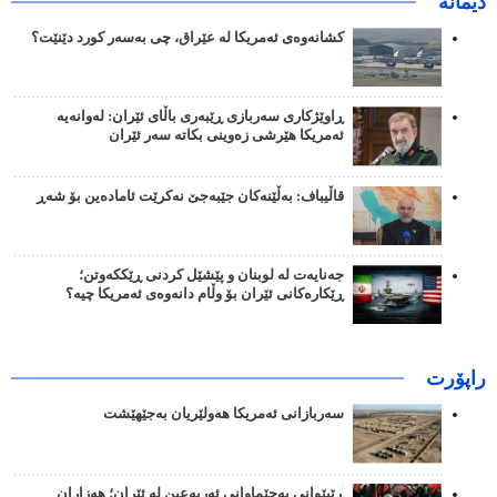
دیمانە
کشانەوەی ئەمریکا لە عێراق، چی بەسەر کورد دێنێت؟
ڕاوێژکاری سەربازی ڕێبەری باڵای ئێران: لەوانەیە
ئەمریکا هێرشی زەوینی بکاتە سەر ئێران
قاڵیباف: بەڵێنەکان جێبەجێ نەکرێت ئامادەین بۆ شەڕ
جەنایەت لە لوبنان و پێشێل کردنی ڕێککەوتن؛
ڕێکارەکانی ئێران بۆ وڵام دانەوەی ئەمریکا چیە؟
راپۆرت
سەربازانی ئەمریکا هەولێریان بەجێهێشت
ڕێپێوانی بەجێماوانی ئەربەعین لە ئێران؛ هەزاران