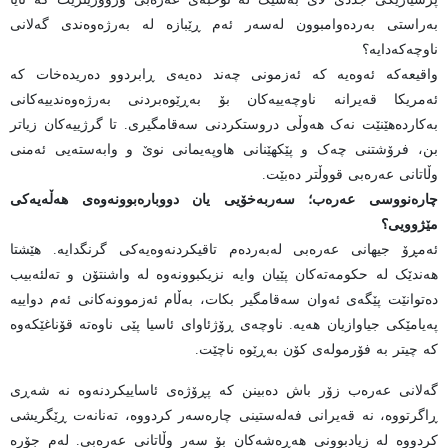
بەراستی بەردەوامبوون لەسەر ئەم ڕێبازە لە بەرژەوەندی گەلانی
ناوچەکەدایە؟
واقیعەکە ئەوەیە کە ئەزمونی چەند دەیەی ڕابردوو دەریدەخات کە
ئەمریکا قەیرانە ناوچەییەکان بۆ بەڕێوەبردنی بەرژەوەندییەکانی
بەکاردەهێنێت نەک هەوڵی دروستکردنی سەقامگیری. تا گرژییەکان زیاتر
بن، فرۆشتنی چەک و پێکهێنانی هاوپەیمانی نوێ و وابەستەیی ئەمنی
وڵاتانی عەرەبی قووڵتر دەبێت.
چارەنووسی عەرەب؛ سەربەخۆیی یان دووبارەبوونەوەی هەڵەیەکی
مێژوویی؟
ئەمڕۆ جیهانی عەرەبی لەبەردەم تاقیکردنەوەیەکی گرنگدایە. هێشتا
هەندێک لە حکومەتەکان پێیان وایە نزیکبوونەوە لە واشنتۆن و تەلئەبیب
دەتوانێت پێگەی ئەوان سەقامگیر بکات، بەڵام ئەزموونەکانی ئەم دواییە
پەیامێکی جیاوازیان هەیە. ناوچەی ڕۆژئاوای ئاسیا پێی ناوەتە قۆناغێکەوە
کە چیتر بە فۆرمولەی کۆن بەڕێوە ناچێت.
گەلانی عەرەب زۆر باش دەبینن کە پڕۆژەی ئاساییکردنەوە نە شەڕی
ڕاگرتووە، نە قەیرانی فەلەستینی چارەسەر کردووە، تەنانەت ڕێگریشی
کردووە لە زیادبوونی هەڕەشەکان بۆ سەر وڵاتانی عەرەبی. لەم جۆرە