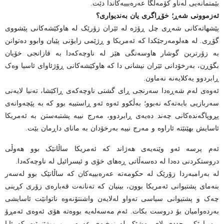
بێمتمانەیی لەناو کۆمەڵگا عەرەبییەکاندا دێت.
ئەزموونی شەڕ؛ خۆڕاگری یان بەندیواری؟
پێشهاتەکانی شەڕی چل ڕۆژە لە ئێران زۆرێک لە هاوکێشەکانی پێشووی
گۆڕی. لە هەلومەرجێکدا کە ئەمریکا و ڕژێمی زایۆنی پێیان وابوو دەتوانن
بە زۆرترین گوشار هاوسەنگی هێز لە ناوچەکەدا بە قازانجی خۆیان
بگۆڕن، بەرخۆدانی ئێران نیشانی دا کە هاوکێشەکانی ڕۆژئاوای ئاسیا وەک
ڕابردوو یەکلایەنە نەماون.
ئەوەی لەم شەڕەدا سەرنجی ڕای گشتی ناوچەکەی ڕاکێشا، تەنیا لایەنی
سەربازیی بابەتەکە نەبوو؛ بەڵکوو ئەوە ئەو ڕاستییە بوو کە بە پێچەوانەی
پڕوپاگەندەکانی چەند دەیەی ڕابردوو، مەرج نییە پشتبەستن بە ئەمریکا
ئاسایش بهێنێتە ئاراوە و مەرج نییە بەرخۆدان بە مانای داڕمان بێت.
ئەم پرسە ئەو وێنەیەی هەژاند کە ئەمریکا ساڵانێک بوو هەوڵی
دروستکردنی دەدا لە دەسەڵاتی ڕەهای خۆی و ئیسرائیل لە ناوچەکەدا.
لە بەرامبەردا زۆرێک لە حکومەتە عەرەبییەکان کە ساڵانێک بوو لەسەر
بنەمای پشتیوانی ئەمریکا بوون، بینیان کە تەنانەت قەبارەی زۆری کڕینی
چەک و پشتیوانی سیاسی تەواو لەلایەن واشنتۆنەوە ناتوانێت ئاسایشی
بەردەوامیان بۆ دروست بکات. ئەم مەسەلەیە بووەتە هۆی ئەوەی ئەمڕۆ
پرسیارێکی جددی لای بەشێک لە نوخبەی عەرەبی ورووژێنرێت کە ئایا