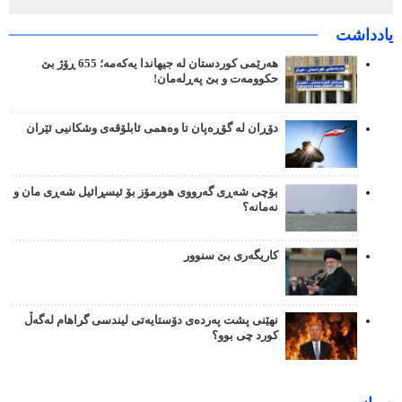
یادداشت
هەرێمی کوردستان لە جیهاندا یەکەمە؛ 655 ڕۆژ بێ
حکوومەت و بێ پەڕلەمان!
دۆڕان لە گۆڕەپان تا وەهمی ئابلۆقەی وشکانیی ئێران
بۆچی شەڕی گەرووی هورمۆز بۆ ئیسڕائیل شەڕی مان و
نەمانە؟
کاریگەری بێ سنوور
نهێنی پشت پەردەی دۆستایەتی لیندسی گراهام لەگەڵ
کورد چی بوو؟