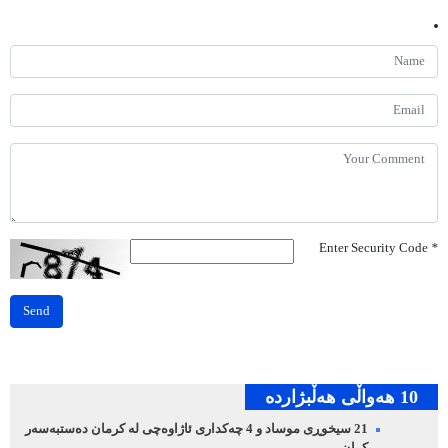
Enter Security Code
*
Send
10 هه‌واڵی هه‌ڵبژارده‌
21 سیخوڕی موساد و 4 چەکداری ئاژاوەچی لە کرمان دەستبەسەر