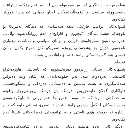
هەلومەرجەدا پێداگری لەسەر بەردەوامبوون لەسەر ئەم ڕێگایە دەتوانێت
دابەشبوونە سیاسی و کۆمەڵایەتییەکان لەناو جیهانی عەرەبیدا قووڵتر
بکاتەوە.
لێدوانەکانی ترامپ جارێکی دیکە سەلماندی کە دیدگای ئەمریکا بۆ
ناوچەکە هێشتا دیدگای "تێچوون و قازانج"ە. لەم ڕوانگەیەوە، وڵاتانی
عەرەبی دەبێ سەرچاوەی دارایی و توانای سیاسی و تەنانەت ئیعتباری
ناوچەیی خۆیان بۆ پێشخستنی پڕۆژە ئەمریکییەکان خەرج بکەن، بەبێ
ئەوەی هیچ گەرەنتییەکی ڕاستەقینە بۆ داهاتوویان هەبێت.
ئەنجام
پێشهاتەکانی ساڵانی ڕابردوو دەریخستووە کە ئاسایشی هاوردەکراو
ئاسایشی بەردەوام نییە. ئەو حکومەتانەی کە پێیان وایە دەتوانن
سەقامگیری بە پشت بەستن بە دەسەڵاتی دەرەکی و پشتگوێخستنی
داواکاری گەلان دابمەزرێنن، درەنگ یان درەنگ ڕووبەڕووی واقیعە
سەختەکانی ناوچەکە دەبنەوە. هەروەها ئەزموونی ئاساییکردنەوەی
پەیوەندییەکان لەگەڵ ڕژێمی زایۆنیستیش تا ئەمڕۆ نیشانی داوە کە ئەم
ڕێبازە نە بووەتە هۆی ئاشتی و نە توانیویەتی قەیرانەکانی ئێستا کەم
بکاتەوە.
ڕەنگە کاتی ئەوە هاتبێت وڵاتانی عەرەبی بەرەو پێناسەکردنەوەی