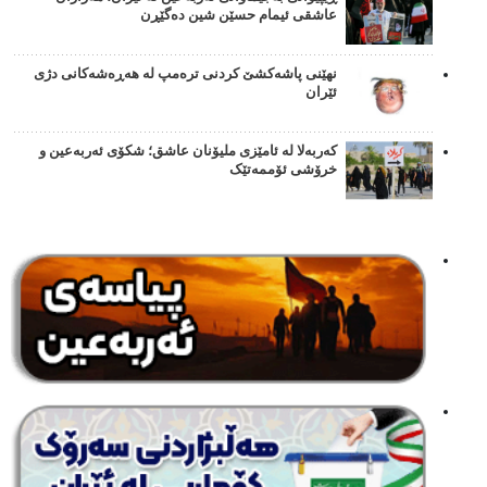
عاشقی ئیمام حسێن شین دەگێڕن
نهێنی پاشەکشێ کردنی ترەمپ لە هەڕەشەکانی دژی
ئێران
کەربەلا لە ئامێزی ملیۆنان عاشق؛ شکۆی ئەربەعین و
خرۆشی ئۆممەتێک