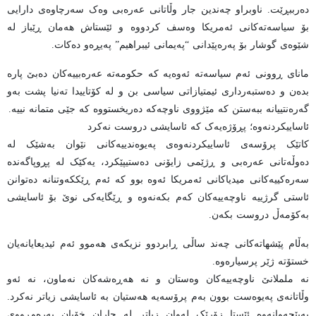
دەرببڕێت. ناوبراو چەندین جار وڵاتانی عەرەبی وەک سەرچاوەی دارایی
بۆ سیاسەتەکانی ئەمریکا وەسف کردووە و ئێستاش هەمان ڕێباز لە
شێوەی گوشار بۆ پەرەپێدانی “پەیمانی ئیبراهیم” پەیڕەو دەکات.
مانای ڕوونی ئەم سیاسەتە ئەوەیە کە حکومەتە عەرەبییەکان دەبێ پارە
بدەن و دەستبەرداری ئیمتیازاتی سیاسی بن و لە کۆتاییدا تەنیا پشت بەو
گەرەنتییانە ببەستن کە مێژووی ناوچەکە دەریخستووە کە جێی متمانە نییە.
ئاساییکردنەوە؛ پڕۆژەیەک کە ئاسایشی دروست نەکرد
کاتێک پرۆسەی ئاساییکردنەوەی پەیوەندییەکانی نێوان بەشێک لە
دەوڵەتانی عەرەبی و ڕژێمی زایۆنی دەستیپێکرد، یەکێک لە پڕوپاگەندە
سەرەکییەکانی میدیاکانی ئەمریکا ئەوە بوو کە ئەم ڕێککەوتنانە دەتوانن
ئاستی گرژییە ناوچەییەکان کەم بکەنەوە و ڕێگایەکی نوێ بۆ ئاسایشی
بەکۆمەڵ دروست بکەن.
بەڵام پێشهاتەکانی چەند ساڵی ڕابردوو نزیکەی هەموو ئەم ئیدیعایانەیان
خستۆتە ژێر پرسیارەوە.
نە ململانێ ناوچەییەکان وەستان و نە هەڕەشەکان نەماون، نە ئەو
وڵاتانەی پەیوەست بوون بەم پرۆسەیە هەستیان بە ئاسایشی زیاتر نەکرد.
بەپێچەوانەوە ئێستا زۆرێک لەوان زیاتر لە جاران خۆیان بەرەوڕووی