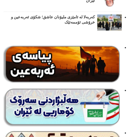
ئێران
کەربەلا لە ئامێزی ملیۆنان عاشق؛ شکۆی ئەربەعین و
خرۆشی ئۆممەتێک