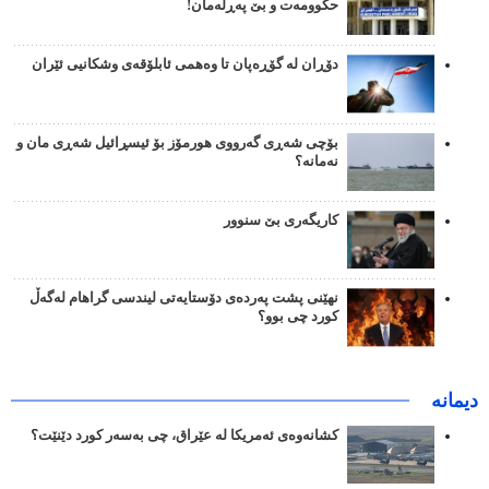
حکوومەت و بێ پەڕلەمان!
دۆڕان لە گۆڕەپان تا وەهمی ئابلۆقەی وشکانیی ئێران
بۆچی شەڕی گەرووی هورمۆز بۆ ئیسڕائیل شەڕی مان و
نەمانە؟
کاریگەری بێ سنوور
نهێنی پشت پەردەی دۆستایەتی لیندسی گراهام لەگەڵ
کورد چی بوو؟
دیمانە
کشانەوەی ئەمریکا لە عێراق، چی بەسەر کورد دێنێت؟