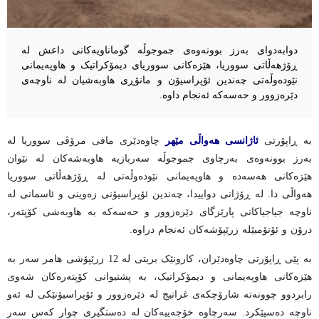
دوابەدوای بەرز بوونەوەی جموجوڵە گوماناویەکانی داعش لە
ڕۆژهەڵاتی سووریا، هێزەکانی سووریای دیمۆکراتیک و هاوپەیمانی
نێودەوڵەتی چەندین ئۆپراسیۆن و مانۆڕی هاوبەشیان لە ناوچەی
دێرەزوور و حەسەکە ئەنجام داوە.
بە ڕاپۆرتی
ئاژانسی هەواڵی مێهر
چاوەدێری مافی مرۆڤی سووریا لە
بەرز بوونەوەی بەرچاوی جموجوڵە سەربازیە هاوبەشەکان لە نێوان
هێزەکانی هەسەدە و هاوپەیمانی نێودەوڵەتی لە ڕۆژهەڵاتی سووریا
هەواڵی دا. لە ڕۆژانی دواییدا، چەندین ئۆپراسیۆنی زەوینی و ئاسمانی لە
ناوچە جیاجیاکانی پارێزگای دێرەزوور و حەسەکە بە هاوبەشی کۆپتەر،
درۆن و ئۆتۆمبێلە زرێپۆشەکان ئەنجام دراوە.
بە پێی ڕاپۆرتی چاوەدێران، کارونێک بریتی لە 12 زرێپۆشی هامر سەر بە
هێزەکانی هاوپەیمانی و دیمۆکراتیک، بە پشتیوانی کۆپتەرەکان شەوی
رابردوو چوونەتە شارۆچکەی غرانیج لە دێرەزوور و ئۆپراسیۆنێکی لە ئەو
ناوچە دەسپێکرد. سەرچاوە خۆجەییەکان لە دەستگیری چوار کەس سەر