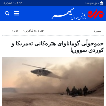
AP ١٤٠٥ گەلاوێژ ١٥
سووریا
AP ١٤٠٤ گەڵاڕێزان ١٠ ١٤:٥٧
جموجوڵی گوماناوای هێزەکانی ئەمریکا و
کوردی سووریا