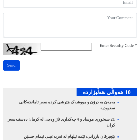
Enter Security Code
*
Send
10 هه‌واڵی هه‌ڵبژارده‌
یەمەن بە درۆن و مووشەک هێرشی کردە سەر ئامانجەکانی
سعوودیە
21 سیخوڕی موساد و 4 چەکداری ئاژاوەچی لە کرمان دەستبەسەر
کران
نێچیرڤان بارزانی: ئێمە ئیلهام لە ئەربەعینی ئیمام حسێن