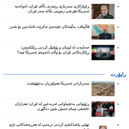
ڕاوێژکاری سەربازی ڕێبەری باڵای ئێران: لەوانەیە
ئەمریکا هێرشی زەوینی بکاتە سەر ئێران
قاڵیباف: بەڵێنەکان جێبەجێ نەکرێت ئامادەین بۆ شەڕ
جەنایەت لە لوبنان و پێشێل کردنی ڕێککەوتن؛
ڕێکارەکانی ئێران بۆ وڵام دانەوەی ئەمریکا چیە؟
راپۆرت
سەربازانی ئەمریکا هەولێریان بەجێهێشت
ڕێپێوانی بەجێماوانی ئەربەعین لە ئێران؛ هەزاران
عاشقی ئیمام حسێن شین دەگێڕن
نهێنی پاشەکشێ کردنی ترەمپ لە هەڕەشەکانی دژی