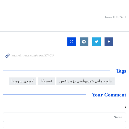
News ID
57401
Tags
هاوپەیمانی نێودەوڵەتی دژە داعش
ئەمریکا
کوردی سووریا
Your Comment