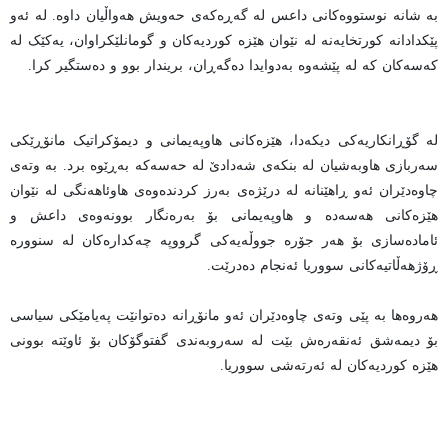
بە شانە نوستووەکانی داعس لە گەڕەکەی حەویش هەواڵیان داوە. لە ئەو
پێکدادانە کورتخایەنە لە نێوان هێزە کوردیەکان و گومانلێکراوان، یەکێک لە
کەسەکان کە لە پێشەوە بەدوایدا دەگەڕان، بریندار بوو و دەستگیر کرا.
لە گۆڕانکاریەکی دیکەدا، هێزەکانی هاوپەیمانی و دیمۆکراتیک مانۆڕێکی
سەربازی هاوبەشیان لە بنکەی شەدادێ لە حەسەکە بەڕێوە برد. بە وتەی
چاوەدێران ئەو ڕاهێنانە لە درێژەی بەرز کردندەوەی هاوئاهەنگی لە نێوان
هێزەکانی هەسەدە و هاوپەیمانی بۆ بەرەنگار بوونەوەی داعش و
ئامادەسازی بۆ هەر جۆرە جووڵەیەکی گرووپە چەکدارەکان لە سنوورە
ڕۆژهەڵاتیەکانی سووریا ئەنجام دەدرێت.
هەروەها بە پێی وتەی چاوەدێران ئەو مانۆڕانە دەتوانێت پەیامێکی سیاسی
بۆ دیمەشق ئەنقەرەش بێت لە سەروبەندی گفتوگۆکان بۆ ئاوێتە بوونی
هێزە کوردیەکان لە ئەرتەشی سووریا.