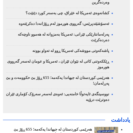
وەردەگرین
کشانەوەی ئەمریکا لە عێراق، چی بەسەر کورد دێنێت؟
ئەسۆشێتدپرێس: گەرووی هورموز لەم ڕۆژانەدا دەکرێتەوە
پەرلەمانتارێکی ئێرانی: ئەمریکا بەمزوانە لە هەموو ناوچەکە
دەردەکرێت
پاشەکەوتی مووشەکی ئەمریکا ڕوو لە تەواو بوونە
ڕێککەوتنی کاتی لە نێوان ئێران ، ئەمریکا و عومان لەسەر گەرووی
هورموز
هەرێمی کوردستان لە جیهاندا یەکەمە؛ 655 ڕۆژ بێ حکوومەت و بێ
پەڕلەمان!
نووسینگەی ئایەتوڵا خامنەیی: ئەوەی لەسەر سەرۆک کۆماری ئێران
دەوترێت درۆیە
یادداشت
هەرێمی کوردستان لە جیهاندا یەکەمە؛ 655 ڕۆژ بێ