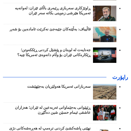
ڕاوێژکاری سەربازی ڕێبەری باڵای ئێران: لەوانەیە
ئەمریکا هێرشی زەوینی بکاتە سەر ئێران
قاڵیباف: بەڵێنەکان جێبەجێ نەکرێت ئامادەین بۆ شەڕ
جەنایەت لە لوبنان و پێشێل کردنی ڕێککەوتن؛
ڕێکارەکانی ئێران بۆ وڵام دانەوەی ئەمریکا چیە؟
راپۆرت
سەربازانی ئەمریکا هەولێریان بەجێهێشت
ڕێپێوانی بەجێماوانی ئەربەعین لە ئێران؛ هەزاران
عاشقی ئیمام حسێن شین دەگێڕن
نهێنی پاشەکشێ کردنی ترەمپ لە هەڕەشەکانی دژی