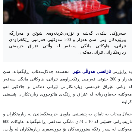
سەرۆکی بنکەی گەشە و نۆژەن‌کردنەوەی شوێن و مەزارگە
پیرۆزەکان وتی: سێ هەزار و 200 مەوکێبی فەرمیی ڕێکخراوەی
ئێرانی، هاوکاتی مانگی سەفەر لە وڵاتی عێراق خزمەتی
زیارەتکارانی ئێرانی دەکەن.
بە ڕاپۆرتی
ئاژانسی هەواڵی مێهر
، محەمەد جەلال‌مەئاب، ڕایگەیاند: سێ
هەزار و 200 خێوتی فەرمیی ڕێکخراوەی ئێرانی، هاوکاتی مانگی سەفەر
لە وڵاتی عێراق خزمەتی زیارەتکارانی ئێرانی دەکەن و چالاکیی ئەو
مەوکێبە جەماوەریانە لە عێراق و ڕێگەی هاتوچووی زیارەتکاران پێشبینی
کراوە.
جەلال‌مەئاب بە ئاماژە بە پێشبینیی ماوەی خزمەتگەیاندن بە زیارەتکاران و
تازیەبارانی حسێنی لە 10 تا 23ی مانگی سەفەر، ڕاشیگەیاند: هاوکات 600
مەوکێب لە سەر ڕێگە سنوورییەکان بۆ چوونەدەری زیارەتکاران لە وڵات،