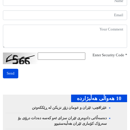
Enter Security Code
*
Send
10 هه‌واڵی هه‌ڵبژارده‌
عێراقچی: ئێران و عومان زۆر نزیکن لە ڕێککەوتن
دەسەڵاتی دادوەری ئێران سزای ئەو کەسە دەدات درۆی بۆ
سەرۆک کۆماری ئێران هەڵبەستبوو