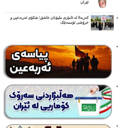
ئێران
کەربەلا لە ئامێزی ملیۆنان عاشق؛ شکۆی ئەربەعین و
خرۆشی ئۆممەتێک