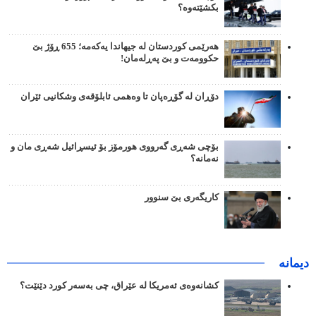
بکشێتەوە؟
هەرێمی کوردستان لە جیهاندا یەکەمە؛ 655 ڕۆژ بێ
حکوومەت و بێ پەڕلەمان!
دۆڕان لە گۆڕەپان تا وەهمی ئابلۆقەی وشکانیی ئێران
بۆچی شەڕی گەرووی هورمۆز بۆ ئیسڕائیل شەڕی مان و
نەمانە؟
کاریگەری بێ سنوور
دیمانە
کشانەوەی ئەمریکا لە عێراق، چی بەسەر کورد دێنێت؟