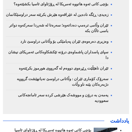
بۆچی کاتی ئەوە هاتووە ئەمریکا لە ڕۆژئاوای ئاسیا بکشێتەوە؟
زەیدی: ڕێگە نادەین لە عێراقەوە هێرش بکرێتە سەر دراوسێکانمان
ئێران وڵامی ترەمپ دەداتەوە؛ سەرەتا لە شەڕدا سەرکەوە دواتر
باسی تاڵان بکە
وەزیری دەرەوەی ئێران پەیامێکی بۆ وڵاتانی دراوسێ نارد
سپای پاسداران پاشماوەی درۆنە تێکشکاوەکانی ئەمریکای نیشان
دا
ئێران ناهێڵێت ڕێڕەوی دووەم لە گەرووی هورموز بکرێتەوە
سەرۆک کۆماری ئێران : وڵاتانی دراوسێ نەیانهێشت گرووپە
دژبەرەکان بێنە ناو وڵات
یەمەن بە درۆن و مووشەک هێرشی کردە سەر ئامانجەکانی
سعوودیە
یادداشت
بۆچی کاتی ئەوە هاتووە ئەمریکا لە ڕۆژئاوای ئاسیا