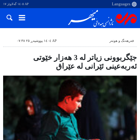
AP ١٤٠٥ گەلاوێژ ١٧
فەرهەنگ و هونەر
AP ١٤٠٤ پووشپەڕ ٢٥ ٠٧:٣٨
جێگربوونی زیاتر لە 3 هەزار خێوتی
ئەربەعینی ئێرانی لە عێراق