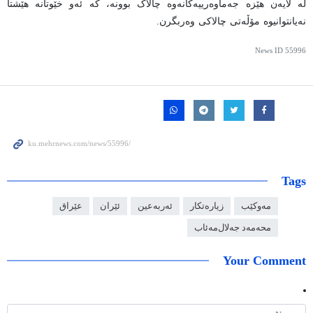
لە لایەن هێزە جەماوەرییەکانەوە چالاک بوونە، کە ئەو خێوتانە هێشتا
نەیانتوانیوە مۆڵەتی چالاکی وەربگرن.
News ID
55996
Tags
مەوکێب
زیارەتکار
ئەربەعین
ئێران
عێراق
محەمەد جەلال‌مەئاب
Your Comment