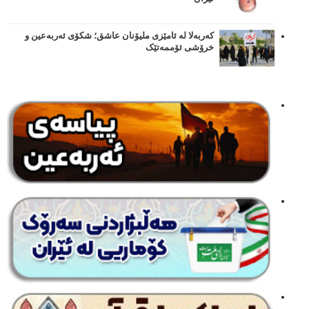
کەربەلا لە ئامێزی ملیۆنان عاشق؛ شکۆی ئەربەعین و
خرۆشی ئۆممەتێک