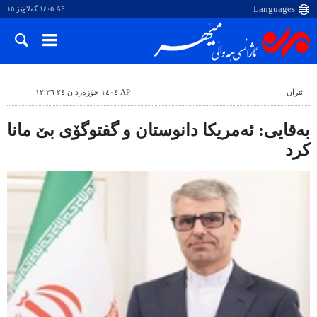
AP ١٤٠٥ گەلاوێژ ١٥
ئێران
AP ١٤٠٤ جۆزەردان ٢٤ ١٢:٢٦
بەقایی: ئەمریکا دانوستان و گفتوگۆی بێ مانا
کرد