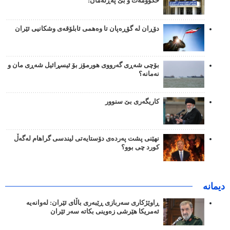
حکوومەت و بێ پەڕلەمان!
دۆڕان لە گۆڕەپان تا وەهمی ئابلۆقەی وشکانیی ئێران
بۆچی شەڕی گەرووی هورمۆز بۆ ئیسڕائیل شەڕی مان و
نەمانە؟
کاریگەری بێ سنوور
نهێنی پشت پەردەی دۆستایەتی لیندسی گراهام لەگەڵ
کورد چی بوو؟
دیمانە
ڕاوێژکاری سەربازی ڕێبەری باڵای ئێران: لەوانەیە
ئەمریکا هێرشی زەوینی بکاتە سەر ئێران