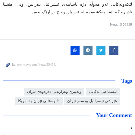
لێکەوتەکانی ئەو هەوڵە دژە یاساییەی ئیسرائیل دەزانین، وتی: هێشتا
نادیارە کە ئێمە یەکشەممە لە ئەو بارەوە چ بڕیارێک بدەین.
News ID
55458
Tags
ئیسماعیل بەقایی
وتەبێژی وەزارەتی دەرەوەی ئێران
هێرشی ئیسرائیل بۆ سەر ئێران
دانوستانی ئێران و ئەمریکا
Your Comment