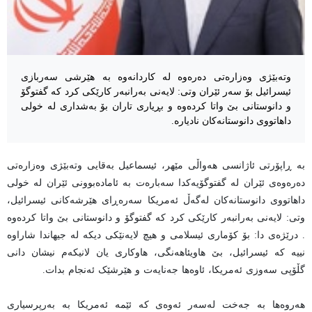
وتەبێژی وەزارەتی دەرەوە لە کاردانەوە بە هێرشی سەربازی
ئیسرائیل بۆ سەر ئێران وتی: لایەنی بەرانبەر کارێکی کرد کە گفتوگۆ
و دانوستانی بێ واتا کردەوە و بڕیاری تاران بۆ بەشداری لە خولی
داهاتووی دانوستانەکان نادیارە.
بە ڕاپۆرتی ئاژانسی هەواڵی مێهر، ئیسماعیل بەقایی وتەبێژی وەزارەتی
دەرەوەی ئێران لە گفتوگۆیەکدا سەبارەت بە ئامادەبوونی ئێران لە خولی
داهاتووی دانوستانەکان لەگەڵ ئەمریکا سەرەڕای هێرشەکانی ئیسرائیل،
وتی: لایەنی بەرانبەر کارێکی کرد کە گفتوگۆ و دانوستانی بێ واتا کردەوە
. درێژەی دا: بۆ کۆماری ئیسلامی و هیچ لایەنێکی دیکە لە جیهاندا شاراوە
نییە کە ئیسرائیل، بێ هاویئاهەنگی، هاوکاری یان لانیکەم نیشان دانی
گڵۆپی سەوزی ئەمریکا، ئاوەها جەنایەت و هێرشێک ئەنجام بدات.
هەروەها بە جەخت لەسەر ئەوەی کە ئێمە ئەمریکا بە بەرپرسیاری