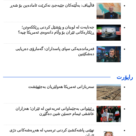
قاڵیباف: بەڵێنەکان جێبەجێ نەکرێت ئامادەین بۆ شەڕ
جەنایەت لە لوبنان و پێشێل کردنی ڕێککەوتن؛
ڕێکارەکانی ئێران بۆ وڵام دانەوەی ئەمریکا چیە؟
فەرماندەیەکی سپای پاسداران: گەمارۆی دەریایی
دەشکێنین
راپۆرت
سەربازانی ئەمریکا هەولێریان بەجێهێشت
ڕێپێوانی بەجێماوانی ئەربەعین لە ئێران؛ هەزاران
عاشقی ئیمام حسێن شین دەگێڕن
نهێنی پاشەکشێ کردنی ترەمپ لە هەڕەشەکانی دژی
ئێران