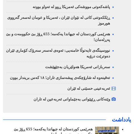
پاشەکەوتی مووشەکی ئەمریکا ڕوو لە تەواو بوونە
ڕێککەوتنی کاتی لە نێوان ئێران ، ئەمریکا و عومان لەسەر گەرووی
هورموز
هەرێمی کوردستان لە جیهاندا یەکەمە؛ 655 ڕۆژ بێ حکوومەت و بێ
پەڕلەمان!
نووسینگەی ئایەتوڵا خامنەیی: ئەوەی لەسەر سەرۆک کۆماری ئێران
دەوترێت درۆیە
سەربازانی ئەمریکا هەولێریان بەجێهێشت
تەقینەوە لە شارۆچکەی پیشەسازی تاران؛ ١٨ کەس بریندار بوون
ئەربەعینی حسێنی لە ئێران
وێنەکانی ڕێپێوانی بەجێماوانی ئەربەعین لە تاران
یادداشت
هەرێمی کوردستان لە جیهاندا یەکەمە؛ 655 ڕۆژ بێ