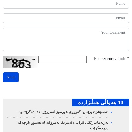
Enter Security Code
*
Send
10 هه‌واڵی هه‌ڵبژارده‌
ئەسۆشێتدپرێس: گەرووی هورموز لەم ڕۆژانەدا دەکرێتەوە
پەرلەمانتارێکی ئێرانی: ئەمریکا بەمزوانە لە هەموو ناوچەکە
دەردەکرێت