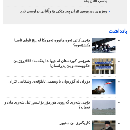
باسی تاڵان بکە
وەزیری دەرەوەی ئێران پەیامێکی بۆ وڵاتانی دراوسێ نارد
یادداشت
بۆچی کاتی ئەوە هاتووە ئەمریکا لە ڕۆژئاوای ئاسیا
بکشێتەوە؟
هەرێمی کوردستان لە جیهاندا یەکەمە؛ 655 ڕۆژ بێ
حکوومەت و بێ پەڕلەمان!
دۆڕان لە گۆڕەپان تا وەهمی ئابلۆقەی وشکانیی ئێران
بۆچی شەڕی گەرووی هورمۆز بۆ ئیسڕائیل شەڕی مان و
نەمانە؟
کاریگەری بێ سنوور