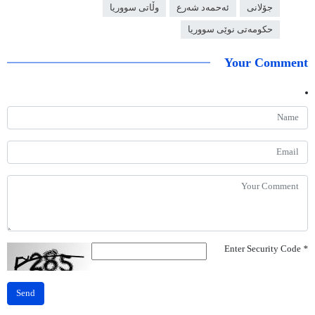
جۆلانی
ئەحمەد شەرع
وڵاتی سووریا
حکومەتی نوێی سووریا
Your Comment
Enter Security Code
*
Send