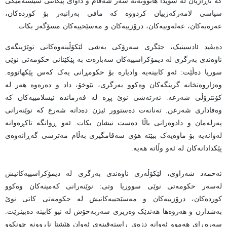
کە ناڕازیان لە سویدا هاتوونەتە سەر شەقام و داوای پێکاتنی سیستەمێکی
سیاسی لامەرکەزییان کردووە کە مافی بەرانبەر بۆ کوردەکان،
عەرەبەکان، عەلەوییەکان، درۆزییەکان و مەسێحییەکان مسۆگەر بکات.
دەیڤید ئادسینیک، جێگری سەرۆکی بەشی لێکۆڵینەوەکانی توێژینگەی
ناوەندی بەرگری لە دیمۆکراسییەکان سەبارەت بە پێکێنانی حکومەتی نوێی
سوریا دەڵێت: ئەو کابینەیە وادیارە بۆ حکومڕانی یەک کەس پێکهاتووە.
وەزاروەتخانە گرینگەکان وەکوو بەرگری، نێوخۆ، داد و دەرەوە هەر لە
کۆنترۆڵی شەرعە. ئەرتەشی نوێ پڕە لە فەرماندە ئیسلامییەکان کە
وەفاداری شەرعن. تەنانەت دەستوور ئیزن دەداتە شەرع کە نوێنەرانی
پەرلەمان و دادوەرانی باڵا دەست نیشان بکات. ئەو ڕوانگە تاکڕەوانە
لەوانەیە بۆ ماوەیەک ببێتە هۆی سەقامگیری بەڵام مەترسی گەڕانەوەی
پێکدادانەکان لە ئەو وڵاتە هەیە.
ئەحمەد شەراوی، لێکۆڵەری ناوەندی بەرگری لە دیمۆکراسییەکانیش
لەسەر حکومەتی نوێی سووریا وتی: نوێنەرانی کەمینەکان وەکوو
کوردەکان، درۆزییەکان و مەسێحییەکانیش لە حکومەتی کاتی نوێ
بەشدارن و هەروەها هەندێک وەزیری سەربەخۆش لە نیو کابینە دەبینرێت.
سەرەڕای هەموو ئەوانە دزەی ڕاستەقینەی ئەوان هێشتا ناڕوونە چونکوو