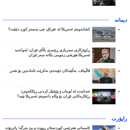
دیمانە
کشانەوەی ئەمریکا لە عێراق، چی بەسەر کورد دێنێت؟
ڕاوێژکاری سەربازی ڕێبەری باڵای ئێران: لەوانەیە
ئەمریکا هێرشی زەوینی بکاتە سەر ئێران
قاڵیباف: بەڵێنەکان جێبەجێ نەکرێت ئامادەین بۆ شەڕ
جەنایەت لە لوبنان و پێشێل کردنی ڕێککەوتن؛
ڕێکارەکانی ئێران بۆ وڵام دانەوەی ئەمریکا چیە؟
راپۆرت
ئاسمانی هەرێمی کوردستان ڕووت و بێ بەرگە؛ پاتریۆت