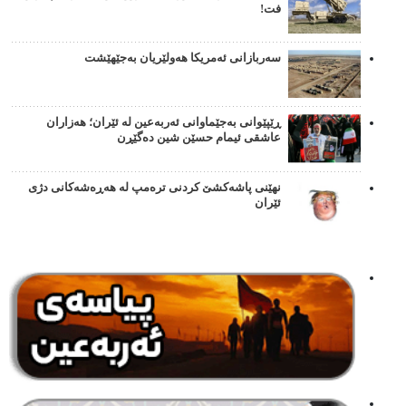
فت!
سەربازانی ئەمریکا هەولێریان بەجێهێشت
ڕێپێوانی بەجێماوانی ئەربەعین لە ئێران؛ هەزاران
عاشقی ئیمام حسێن شین دەگێڕن
نهێنی پاشەکشێ کردنی ترەمپ لە هەڕەشەکانی دژی
ئێران