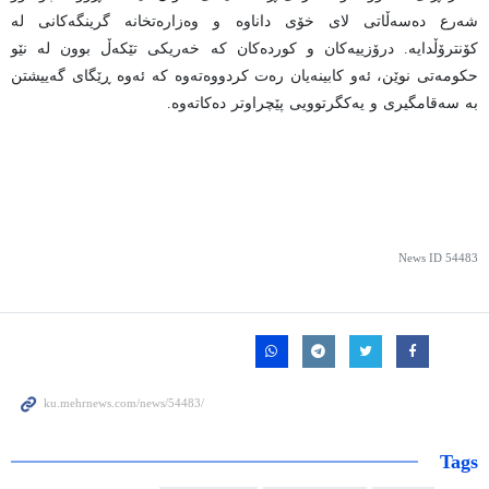
شەرع دەسەڵاتی لای خۆی داناوە و وەزارەتخانە گرینگەکانی لە
کۆنترۆڵدایە. درۆزییەکان و کوردەکان کە خەریکی تێکەڵ بوون لە نێو
حکومەتی نوێن، ئەو کابینەیان رەت کردووەتەوە کە ئەوە ڕێگای گەییشتن
بە سەقامگیری و یەکگرتوویی پێچراوتر دەکاتەوە.
News ID
54483
Tags