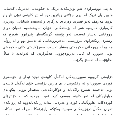
بە پێی نووسراوەی ئەو توێژینگەیە نزیک لە حکومەتی ئەمریکا، کەسانی
هاوبیر یان نزیک لە بیری جۆلانی زیاترین دزە لە نێو کابینەی نوێی ناوبراو
بووە. مەرهف ئەبو قسرە، وەزیری بەرگری و ئەسعەد شەلبانی، وەزیری
کارەباری دەرەوە هەر لە پۆستەکانی خۆیان ماوەنەتەوە. ئەوان دوای
ڕووخانی بەشار ئەسەد، ئەو پۆستە گرینگانەیان پێدرابوو. شەرع کە
ڕێبەری ڕێکخراوی تیرۆریستی تەحریروشامی لە ئەستۆ بوو و لە ڕۆڵی
هەبوو لە ڕووخانی حکومەتی بەشار ئەسەد، سەرۆکایەتی کاتی حکومەتی
نوێی سووریا لە کاتی بەڕێوەچوونی هەڵبژاردن کە لەوانەیە 5 ساڵ
بخایێنێت، لە ئەستۆ بگرێت.
دژایەتی گرووپە سووریاییەکان لەگەڵ کابینەی نوێ: ئیدارەی خۆسەری
کوردی سووریا و لە ڕێکەوتی 3 ی مارس دژایەتی خۆی لەگەڵ کابینەی
نوێی ئەحمەد شەرع راگەیاند و هۆکارەکەشی بەشدار نووبی پێکهاتەی
جیاوازەکان لە ئەو کابینە وەسف کرد. ئەو ناوچەیە کە لە کۆنترۆڵی
کوردەکانە، هاووڵاتیانی کورد و عەرەبی تێدایە ڕایگەیاندووە کە ڕوانگەی
ئەوان لەگەڵ درۆزییەکانی سوەیدا یەکێکە. راپۆرتەکا باس لە ئەوە دەکات