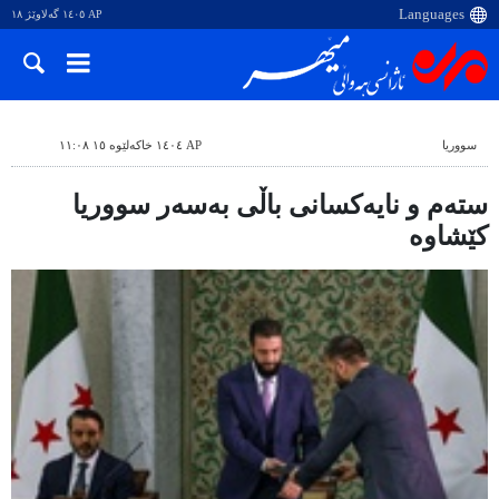
AP ١٤٠٥ گەلاوێژ ١٨
سووریا
AP ١٤٠٤ خاکەلێوە ١٥ ١١:٠٨
ستەم و نایەکسانی باڵی بەسەر سووریا
کێشاوە