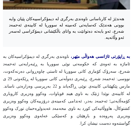
هەندێژ لە کارناسانی ناوەندی بەرگری لە دیمۆکراسییەکان پێیان وایە
بوونی هەندێک کەسایەتی کەمینە لە سووریا لە کابینەی ئەحمەد
شەرع، ئەو بابەتە دەتوانێت بە واتای باڵکێشانی دیمۆکراسی لەسەر
ئەو وڵاتەیە.
بە ڕاپۆرتی ئاژانسی هەواڵی مێهر،
ناوەندی بەرگری لە دیمۆکراسیەکان بە
ئاماژە بە ئەوەی کە حکومەتی نوێی سووریا بە ڕێبەرایەتی ئەحمەد
شەرع، سەرۆک کۆماری کاتی سووریا لە ئاستی چاوەڕوانی دەرنەکەوت،
نووسی: ئەحمەد شەرع، ڕێبەری دەوڵەتی کاتی سووریا لە ڕێکەوتی 29 ی
مارس پێکهێنانی کابینەی نوێی ڕاگەیاند و 22 بەرپرسی وەزارەتی ناساند.
لە کابینەی نوێدا ژنێک بە ناوی هیند قوباوات، وەکوو وەزیری کاروباری
کۆمەڵایەتی؛ ئەحمەد بەدر، ئەندامی کەمینەی درۆزییەکان وەکوو وەزیری
کشتوکاڵ، هاووڵاتیەکی کورد بە ناوی محەمەد عەبدولڕەحمان تورک وەکوو
وەزیری پەروەدە و بارهێنان و کەسێکی عەلەوی وەکوو وەزیری
گواستنەوە دەست نیشان کرا.