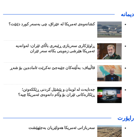
دیمانە
کشانەوەی ئەمریکا لە عێراق، چی بەسەر کورد دێنێت؟
ڕاوێژکاری سەربازی ڕێبەری باڵای ئێران: لەوانەیە
ئەمریکا هێرشی زەوینی بکاتە سەر ئێران
قاڵیباف: بەڵێنەکان جێبەجێ نەکرێت ئامادەین بۆ شەڕ
جەنایەت لە لوبنان و پێشێل کردنی ڕێککەوتن؛
ڕێکارەکانی ئێران بۆ وڵام دانەوەی ئەمریکا چیە؟
راپۆرت
سەربازانی ئەمریکا هەولێریان بەجێهێشت