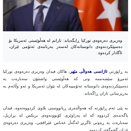
وەزیری دەرەوەی تورکیا ڕایگەیاند: تارانم لە هەڵوێستی ئەمریکا بۆ
دەسپێکردنەوەی دانوستانەکان لەسەر بەرنامەی ئەتۆمی ئێران،
ئاگادار کردەوە.
بە ڕاپۆرتی
ئاژانسی هەواڵی مێهر
، هاکان فیدان وەزیری دەرەوەی تورکیا
ئەمڕۆ سێشەممە وتی کە هەڵوێستی واشنتۆن سەبارەت بە
دەسپێکردنەوەی دانوستانە ئەتۆمییەکان لە نێوان ئەمریکا و ئەو وڵاتەم بە
بەرپرسانی تاران ڕاگەیاند.
بە پێی ئەم ڕاپۆرتە کە هەواڵدەری ڕیانووستی بلاوی کردووەتەوە، فیدان
پاگەندەی کردووە کە لە پەراوێزی کۆبوونەوەی بریکس لە بڕازیل،
سەبارەت بە ڕەوتی ئاگربڕ لەگەڵ عەباس عێراقچی، وەزیری دەرەوەی
ئێران گفتوگۆی کردووە.