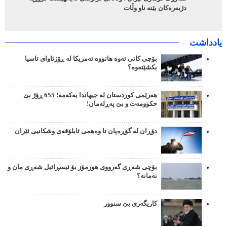
دژبەرەکان بێنە ناو وڵات
یادداشت
بۆچی کاتی ئەوە هاتووە ئەمریکا لە ڕۆژئاوای ئاسیا
بکشێتەوە؟
هەرێمی کوردستان لە جیهاندا یەکەمە؛ 655 ڕۆژ بێ
حکوومەت و بێ پەڕلەمان!
دۆڕان لە گۆڕەپان تا وەهمی ئابلۆقەی وشکانیی ئێران
بۆچی شەڕی گەرووی هورمۆز بۆ ئیسڕائیل شەڕی مان و
نەمانە؟
کاریگەری بێ سنوور