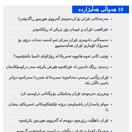
10 هه‌واڵی هه‌ڵبژارده‌
مەرجەکانی ئێران بۆ کردنەوەی گەرووی هورموز ڕاگەیێندرا
عێراقچی: ئێران و عومان زۆر نزیکن لە ڕێککەوتن
دەسەڵاتی دادوەری ئێران سزای ئەو کەسە دەدات درۆی بۆ
سەرۆک کۆماری ئێران هەڵبەستبوو
بۆچی کاتی ئەوە هاتووە ئەمریکا لە ڕۆژئاوای ئاسیا بکشێتەوە؟
زەیدی: ڕێگە نادەین لە عێراقەوە هێرش بکرێتە سەر دراوسێکانمان
ئێران وڵامی ترەمپ دەداتەوە؛ سەرەتا لە شەڕدا سەرکەوە دواتر
باسی تاڵان بکە
وەزیری دەرەوەی ئێران پەیامێکی بۆ وڵاتانی دراوسێ نارد
سپای پاسداران پاشماوەی درۆنە تێکشکاوەکانی ئەمریکای نیشان
دا
ئێران ناهێڵێت ڕێڕەوی دووەم لە گەرووی هورموز بکرێتەوە
سەرۆک کۆماری ئێران : وڵاتانی دراوسێ نەیانهێشت گرووپە