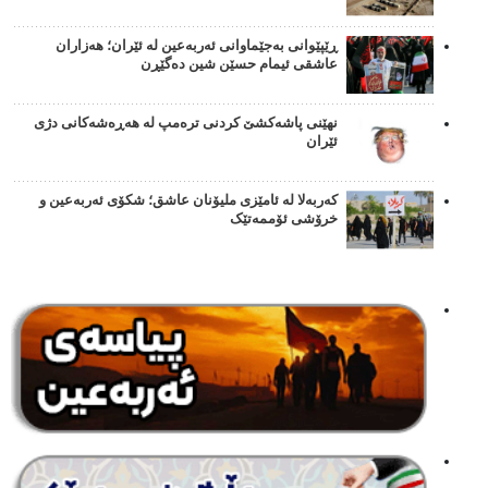
ڕێپێوانی بەجێماوانی ئەربەعین لە ئێران؛ هەزاران
عاشقی ئیمام حسێن شین دەگێڕن
نهێنی پاشەکشێ کردنی ترەمپ لە هەڕەشەکانی دژی
ئێران
کەربەلا لە ئامێزی ملیۆنان عاشق؛ شکۆی ئەربەعین و
خرۆشی ئۆممەتێک