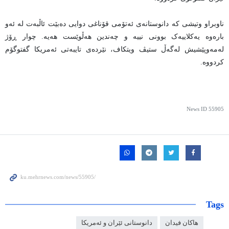
ناوبراو وتیشی کە دانوستانەی ئەتۆمی قۆناغی دوایی دەبێت ئاڵبەت لە ئەو
بارەوە یەکلاییەک بوونی نییە و چەندین هەڵوێست هەیە. چوار ڕۆژ
لەمەوپێشیش لەگەڵ ستیڤ ویتکاف، نێردەی تایبەتی ئەمریکا گفتوگۆم
کردووە.
News ID
55905
Tags
هاکان فیدان
دانوستانی ئێران و ئەمریکا