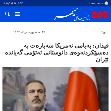
AP ١٤٠٥ گەلاوێژ ١٨
تورکیا
AP ١٤٠٤ پووشپەڕ ١٧ ١٤:٥٢
فیدان: پەیامی ئەمریکا سەبارەت بە
دەسپێکردنەوەی دانوستانی ئەتۆمی گەیاندە
ئێران