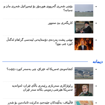
بۆچی شەڕی گەرووی هورمۆز بۆ ئیسڕائیل شەڕی مان و
نەمانە؟
کاریگەری بێ سنوور
نهێنی پشت پەردەی دۆستایەتی لیندسی گراهام لەگەڵ
کورد چی بوو؟
دیمانە
کشانەوەی ئەمریکا لە عێراق، چی بەسەر کورد دێنێت؟
ڕاوێژکاری سەربازی ڕێبەری باڵای ئێران: لەوانەیە
ئەمریکا هێرشی زەوینی بکاتە سەر ئێران
قاڵیباف: بەڵێنەکان جێبەجێ نەکرێت ئامادەین بۆ شەڕ