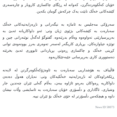
خۆیان کەڵکوەردەگرن، کەواتە لە ڕێگای چاکسازی کاروبار و چارەسەری
کێشەکانی خەڵک نابێت یەک چرکەش گومان بکەین.
سەرۆکی مەجلیس بە ئاماژە بە نیگەرانی و ناڕەزایەتیەکانی خەڵک
سەبارەت بە کێشەکانی بژێوی ژیان وتی: ئەو داواکاریانە ئەبێ بە
بەرپرسیارێتی تەواوەوە وەڵام بدرێنەوە. گفتوگۆ لەگەڵ نوێنەرانی چین و
توێژە جیاوازەکان، بڕیاری کاریگەر لەسەر تەوەری بەرز بوونەوەی توانی
کڕینی خەڵک و چاکسازی ڕەوتی بڕیاردانی ئابووری ئەبێ بخرێتە
دەستووری کاری بەرپرسانی جێبەجێکاریەوە.
قاڵیباف بە هۆشداریی سەبارەت بە ئاوەژۆکەڵکوەرگرتن لە لایەنە
ڕێکخراوەکان لە ناڕەزایەتیە خەڵکیەکان وتی: نەیاران هەوڵ دەدەن
داواکاریە ڕەواکان بەرەو ئاژاوە ببەن، بەڵام گەلی ئێران چەندین جار
وشیاری، ئاگاداری و دڵسۆزی خۆیان سەبارەت بە ئاسایشی وڵات نیشان
داوە و هیچکەس دڵسۆزتر لە خۆی خەڵک بۆ ئێران نییە.
News ID
58073