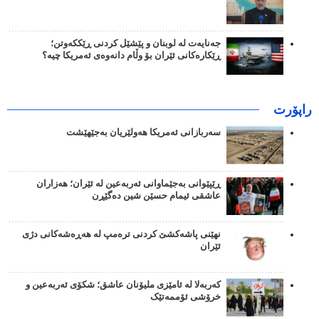
جەنایەت لە لوبنان و پێشێل کردنی ڕێککەوتن؛
ڕێکارەکانی ئێران بۆ وڵام دانەوەی ئەمریکا چیە؟
راپۆرت
سەربازانی ئەمریکا هەولێریان بەجێهێشت
ڕێپێوانی بەجێماوانی ئەربەعین لە ئێران؛ هەزاران
عاشقی ئیمام حسێن شین دەگێڕن
نهێنی پاشەکشێ کردنی ترەمپ لە هەڕەشەکانی دژی
ئێران
کەربەلا لە ئامێزی ملیۆنان عاشق؛ شکۆی ئەربەعین و
خرۆشی ئۆممەتێک