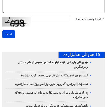
Enter Security Code
*
Send
10 هه‌واڵی هه‌ڵبژارده‌
نێچیرڤان بارزانی: ئێمە ئیلهام لە ئەربەعینی ئیمام حسێن
وەردەگرین
کشانەوەی ئەمریکا لە عێراق، چی بەسەر کورد دێنێت؟
ئەسۆشێتدپرێس: گەرووی هورموز لەم ڕۆژانەدا دەکرێتەوە
پەرلەمانتارێکی ئێرانی: ئەمریکا بەمزوانە لە هەموو ناوچەکە
دەردەکرێت
پاشەکەوتی مووشەکی ئەمریکا ڕوو لە تەواو بوونە