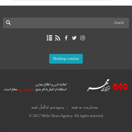
Desktop version
سەبارەت بە ئێمە
پەیوەندی لەگەڵ ئێمە
© 2017 Mehr News Agency. All rights reserved