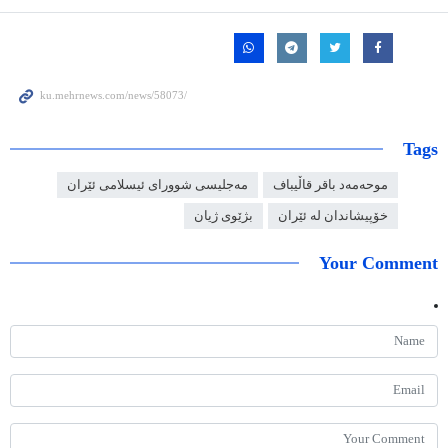
Tags
موحەمەد باقر قاڵیباف
مەجلیسی شوورای ئیسلامی ئێران
خۆپیشاندان لە ئێران
بژێوی ژیان
Your Comment