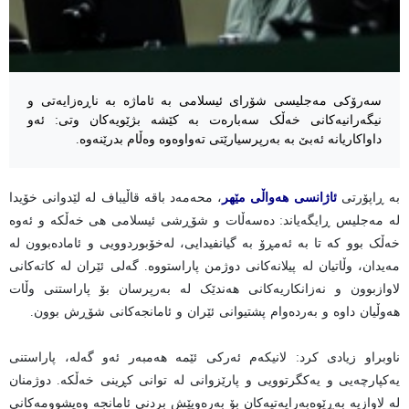
سەرۆکی مەجلیسی شۆرای ئیسلامی بە ئاماژە بە ناڕەزایەتی و
نیگەرانیەکانی خەڵک سەبارەت بە کێشە بژێویەکان وتی: ئەو
داواکاریانە ئەبێ بە بەرپرسیارێتی تەواوەوە وەڵام بدرێنەوە.
بە ڕاپۆرتی
ئاژانسی هەواڵی مێهر
، محەمەد باقە قاڵیباف لە لێدوانی خۆیدا
لە مەجلیس ڕایگەیاند: دەسەڵات و شۆڕشی ئیسلامی هی خەڵکە و ئەوە
خەڵک بوو کە تا بە ئەمڕۆ بە گیانفیدایی، لەخۆبوردوویی و ئامادەبوون لە
مەیدان، وڵاتیان لە پیلانەکانی دوژمن پاراستووە. گەلی ئێران لە کاتەکانی
لاوازبوون و نەزانکاریەکانی هەندێک لە بەرپرسان بۆ پاراستنی وڵات
هەوڵیان داوە و بەردەوام پشتیوانی ئێران و ئامانجەکانی شۆڕش بوون.
ناوبراو زیادی کرد: لانیکەم ئەرکی ئێمە هەمبەر ئەو گەلە، پاراستنی
یەکپارچەیی و یەکگرتوویی و پارێزوانی لە توانی کڕینی خەڵکە. دوژمنان
لە لاوازیە بەڕێوەبەرایەتیەکان بۆ بەرەوپێش بردنی ئامانجە وەیشوومەکانی