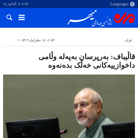
AP ١٤٠٥ گەلاوێژ ١٥
ئێران
AP ١٤٠٤ بەفرانبار ٩ ١٠:٥٩
قاڵیباف: بەرپرسان بەپەلە وڵامی
داخوازییەکانی خەڵک بدەنەوە