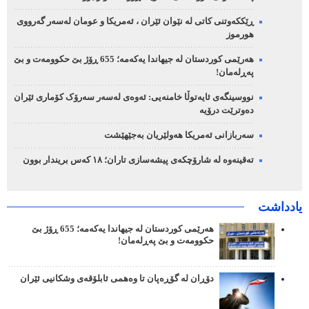
ڕێککەوتنی کاتی لە نێوان ئێران ، ئەمریکا و عومان لەسەر گەرووی
هورموز
هەرێمی کوردستان لە جیهاندا یەکەمە؛ 655 ڕۆژ بێ حکوومەت و بێ
پەڕلەمان!
نووسینگەی ئایەتوڵا خامنەیی: ئەوەی لەسەر سەرۆک کۆماری ئێران
دەوترێت درۆیە
سەربازانی ئەمریکا هەولێریان بەجێهێشت
تەقینەوە لە شارۆچکەی پیشەسازی تاران؛ ١٨ کەس بریندار بوون
یادداشت
هەرێمی کوردستان لە جیهاندا یەکەمە؛ 655 ڕۆژ بێ
حکوومەت و بێ پەڕلەمان!
دۆڕان لە گۆڕەپان تا وەهمی ئابلۆقەی وشکانیی ئێران