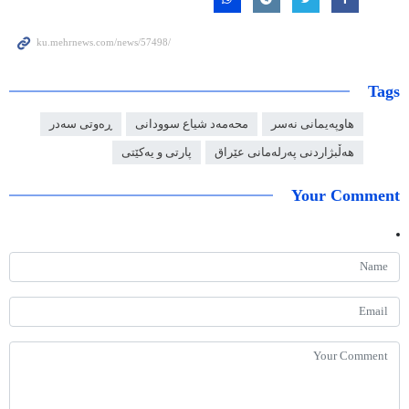
Tags
هاوپەیمانی نەسر
محەمەد شیاع سوودانی
ڕەوتی سەدر
هەڵبژاردنی پەرلەمانی عێراق
پارتی و یەکێتی
Your Comment