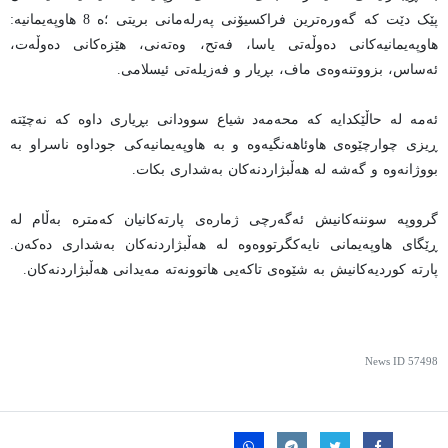
پێک دێت کە گەورەترین فراکسیۆنی پەرلەمانی بریتی ؛ە 8 هاوپەیمانیە:
هاوپەیمانیەکانی دەوڵەتی یاسا، فەتح، وەتەنی، هێزەکانی دەوڵەت،
ئەساس، بزووتنەوەی ماف، بڕیار و فەزیلەتی ئیسلامی.
ئەمە لە حاڵێکدایە کە محەمەد شیاع سوودانی بڕیاری داوە کە نەچێتە
ڕیزی چوارچێوەی هاوئاهەنگیەوە و بە هاوپەیمانیەکی جوداوە ناسراو بە
بووژانەوە و گەشە لە هەڵبژاردنەکان بەشداری بکات.
گرووپە سوننەکانیش ئەگەرچی ژمارەی پارتەکانیان کەمترە بەڵام لە
ڕێگای هاوپەیمانی نایەکگرتووەوە لە هەڵبژاردنەکان بەشداری دەکەن.
پارتە کوردیەکانیش بە شێوەی تاکەیی هاتوونەتە مەیدانی هەڵبژاردنەکان.
News ID
57498