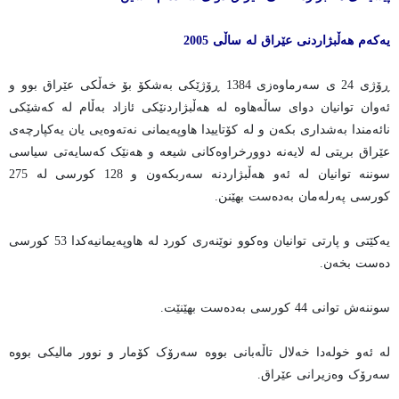
یەکەم هەڵبژاردنی عێراق لە ساڵی 2005
ڕۆژی 24 ی سەرماوەزی 1384 ڕۆژێکی بەشکۆ بۆ خەڵکی عێراق بوو و
ئەوان توانیان دوای ساڵەهاوە لە هەڵبژاردنێکی ئازاد بەڵام لە کەشێکی
نائەمندا بەشداری بکەن و لە کۆتاییدا هاوپەیمانی نەتەوەیی یان یەکپارچەی
عێراق بریتی لە لایەنە دوورخراوەکانی شیعە و هەنێک کەسایەتی سیاسی
سوننە توانیان لە ئەو هەڵبژاردنە سەربکەون و 128 کورسی لە 275
کورسی پەرلەمان بەدەست بهێنن.
یەکێتی و پارتی توانیان وەکوو نوێنەری کورد لە هاوپەیمانیەکدا 53 کورسی
دەست بخەن.
سوننەش توانی 44 کورسی بەدەست بهێنێت.
لە ئەو خولەدا خەلال تاڵەبانی بووە سەرۆک کۆمار و نوور مالیکی بووە
سەرۆک وەزیرانی عێراق.