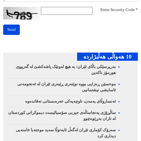
Enter Security Code
*
Send
10 هه‌واڵی هه‌ڵبژارده‌
بەرپرسێکی باڵای ئێران: بە هیچ لەونێک پاشەکشێ لە گەرووی
هورمۆز ناکەین
موحسێن ڕەزایی بووە نوێنەری ڕێبەری ئێران لە ئەنجومەنی
ئاسایشی نیشتمانیی
ئەنساروڵای یەمەن، ناوچەیەکی عەرەبستانی تەقاندەوە
ساڵڕۆژی پەنجاساڵەی حیزبی سۆسیالیست دیموکراتی کوردستان
لە تاران بەڕێوەچوو
سەرۆک کۆماری ئێران لەگەڵ ئایەتوڵا سەید موجتەبا خامنەیی
دیداری کرد