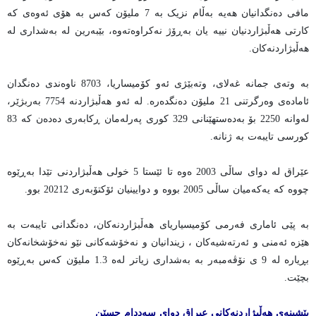
مافی دەنگدانیان هەیە بەڵام نزیک بە 7 ملیۆن کەس بە هۆی ئەوەی کە
کارتی هەڵبژاردنیان نییە یان بەڕۆژ نەکراوەتەوە، بێبەرین لە بەشداری لە
هەڵبژاردنەکان.
بە وتەی جمانە غەلای، وتەبێژی ئەو کۆمیساریا، 8703 ناوەندی دەنگدان
ئامادەی وەرگرتنی 21 ملیۆن دەنگدەرە. لە ئەو هەڵبژاردنە 7754 بەربژێر،
لەوانە 2250 بۆ بەدەستهێنانی 329 کوری پەرلەمان ڕکابەری دەدەن کە 83
کورسی تایبەت بە ژنانە.
عێراق لە دوای ساڵی 2003 ەوە تا ئێستا 5 خولی هەڵبژاردنی تێدا بەڕێوە
چووە کە یەکەمیان ساڵی 2005 بووە و دوایینیان ئۆکتۆبەری 20212 بوو.
بە پێی ئاماری فەرمی کۆمیسیاریای هەڵبژاردنەکان، دەنگدانی تایبەت بە
هێزە ئەمنی و ئەرتەشیەکان ، زیندانیان و نەخۆشەکانی نێو نەخۆشخانەکان
بڕیارە لە 9 ی نۆڤەمبەر بە بەشداری زیاتر لەە 1.3 ملیۆن کەس بەڕێوە
بچێت.
پێشینەی هەڵبژاردنەکانی عیراق دوای سەددام حسێن