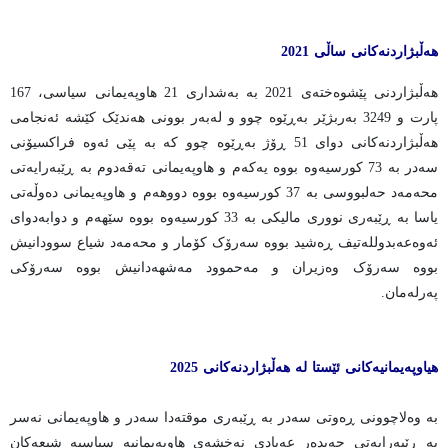
هەڵبژاردنەکانی ساڵی 2021
هەڵبژاردنی پێشوەختەی 2021 بە بەشداری 21 هاوپەیمانی سیاسی، 167
پارت و 3249 بەربژێر بەڕێوە چوو و لەبەر بوونی هەندێک کێشە ئەنجامی
هەڵبژاردنەکانی دوای 51 ڕۆژ بەڕێوە چوو کە بە پێی ئەوە فراکسیۆنی
سەدر بە 73 کورسیەوە بووە یەکەم و هاوپەیمانی تەقەدوم بە ڕێبەرایەتی
محەمەد حەلبووسی بە 37 کورسیەوە بووە دووهەم و هاوپەیمانی دەوڵەتی
یاسا بە ڕێبەری نووری مالیکی بە 33 کورسیەوە بووە سێهەم و دوابەدوای
ئەوەعەبدوللەتیف ڕەشید بووە سەرۆک کۆمار و محەمەد شیاع سوودانیش
بووە سەرۆک وەزیران و مەحموود مەشهەدانیش بووە سەرۆکی
پەرلەمان.
هیاوپەیمانیەکانی ئێستا لە هەڵبژاردنەکانی 2025
بە وەلاچوونی ڕەوتی سەدر بە ڕێبەری موقتەدا سەدر و هاوپەیمانی نەسر
بە ڕێبەرایەتی حەیدەر عەبادی نەخشەی هاوپەیمانیە سیاسیە شیعەکان