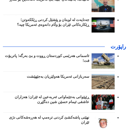
جەنایەت لە لوبنان و پێشێل کردنی ڕێککەوتن؛
ڕێکارەکانی ئێران بۆ وڵام دانەوەی ئەمریکا چیە؟
راپۆرت
ئاسمانی هەرێمی کوردستان ڕووت و بێ بەرگە؛ پاتریۆت
فت!
سەربازانی ئەمریکا هەولێریان بەجێهێشت
ڕێپێوانی بەجێماوانی ئەربەعین لە ئێران؛ هەزاران
عاشقی ئیمام حسێن شین دەگێڕن
نهێنی پاشەکشێ کردنی ترەمپ لە هەڕەشەکانی دژی
ئێران