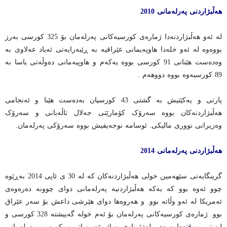
هەڵبژاردنی پەرلەمانی 2010
لە ئەو هەڵبژاردنەدا ژمارەی کورسیەکانی پەرلەمان بۆ 325 کورسی بەرز
بووەوە لە ئەو خلەدا هاوپەیمانی عێراقیە بە ڕێبەرایەتی ئەیاد عەلاوی بە
وەدەست هێنانی 91 کورسی بووە یەکەم و هاوپیەمانی دەوڵەتی یاسا بە
89 کورسیەوە بووە دووهەم .
پارتی و یەکێتیش بە گشتی 43 کورسیان بەدەست هێنا و ئەنجامی
هەڵبژاردنەکان بووە سەرۆک کۆمارێتی جەلال تاڵەبانی و سەرۆک
وەزیرانی نووری مالیکی. ئوسامە نوجەیفیش بووە سەرۆکی پەرلەمان.
هەڵبژاردنی پەرلەمانی 2014
گرینگایەتی سێهەمین خولی هەڵبژاردنەکان کە لە 30 ی ئاپی 2014 بەڕێوە
چوو ئەوە بوو کە یەکە هەڵبژاردنیه پەرلەمانی دوای چوونە دەرەوەی
ئەمریکا لە ئەو وڵاتە بوو. و هەروەها دوای هێرشی داعش بۆ سەر عێراق
بوو. ژمارەی کورسیەکانی پەرلەمان بۆ ئەم خولە گەییشتە 328 کورسی و
لیستی موقتەدا سەدر لەژێرناوی سائیرۆن زیاترین کورسی پەرلەمانی