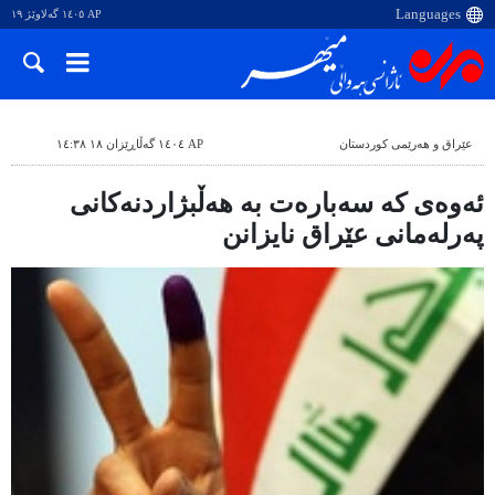
AP ١٤٠٥ گەلاوێژ ١٩
عێراق و هەرێمی کوردستان
AP ١٤٠٤ گەڵاڕێزان ١٨ ١٤:٣٨
ئەوەی کە سەبارەت بە هەڵبژاردنەکانی
پەرلەمانی عێراق نایزانن