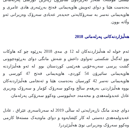
بەدەست هێنا و دوای ئەویش هاوپەیمانی فەتح بەڕێبەری هادی عامری و
هاوپەیمانی نەسر بە سەرۆکایەتی حەیدەر عەبادی سەرۆک وەزیرانی ئەو
وڵاتە بوون.
هەڵبژاردنەکانی پەرلەمانی 2018
ئەم خولە لە هەڵبژاردنەکان لە 12 ی مەی 2018 بەڕێوە چو کە هاوکات
بوو لەگەڵ شکستی تەواوی داعش و شەش مانگی دوای بەڕێوەچوونی
گشت پرسی سەربەخۆیی هەرێمی کوردستان بوو. لە ئەو هەڵبژاردنە
هاوپەیمانی سائیرۆن 54 کوردی، هاوپەیمانی فەتح 47 کورسی و
هاوپەیمانی نەسر 42 کورسیان بەدەست هێنا و ئەنجامی هەڵبژاردنەکان
بووە هەڵبژاردنی بەرهەم ساڵح وەکوو سەرۆک کۆمار و سەرۆک وەزیری
عادل عەبدولمەهدی و محەمەد حەلبووسی وەکوو سەرۆکی پەرلەمان.
دوای چەند مانگ ناڕەزایەتی لە ساڵی 2019 لە سەرتاسەری عێراق ، عادل
عەبدولمەهدی دەستی لە کار کێشایەوە و دوای ماوەیەک مستەفا کازمی
وەکوو سەرۆک وەزیرانی نوێ هەڵبژێردرا.