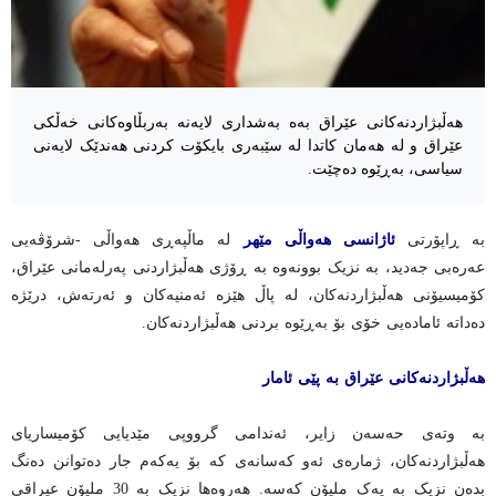
هەڵبژاردنەکانی عێراق بەە بەشداری لایەنە بەربڵاوەکانی خەڵکی
عێراق و لە هەمان کاتدا لە سێبەری بایکۆت کردنی هەندێک لایەنی
سیاسی، بەڕێوە دەچێت.
بە ڕاپۆرتی
ئاژانسی هەواڵی مێهر
لە ماڵپەڕی هەواڵی -شرۆڤەیی
عەرەبی جەدید، بە نزیک بوونەوە بە ڕۆژی هەڵبژاردنی پەرلەمانی عێراق،
کۆمیسیۆنی هەڵبژاردنەکان، لە پاڵ هێزە ئەمنیەکان و ئەرتەش، درێژە
دەداتە ئامادەیی خۆی بۆ بەڕێوە بردنی هەڵبژاردنەکان.
هەڵبژاردنەکانی عێراق بە پێی ئامار
بە وتەی حەسەن زایر، ئەندامی گرووپی مێدیایی کۆمیساریای
هەڵبژاردنەکان، ژمارەی ئەو کەسانەی کە بۆ یەکەم جار دەتوانن دەنگ
بدەن نزیک بە یەک ملیۆن کەسە. هەروەها نزیک بە 30 ملیۆن عیراقی