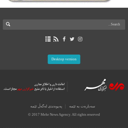
Desktop version
سەبارەت بە ئێمە
پەیوەندی لەگەڵ ئێمە
© 2017 Mehr News Agency. All rights reserved