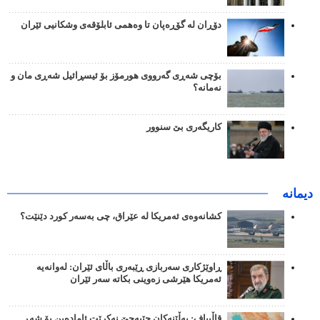
دۆڕان لە گۆڕەپان تا وەهمی ئابلۆقەی وشکانیی ئێران
بۆچی شەڕی گەرووی هورمۆز بۆ ئیسڕائیل شەڕی مان و
نەمانە؟
کاریگەری بێ سنوور
دیمانە
کشانەوەی ئەمریکا لە عێراق، چی بەسەر کورد دێنێت؟
ڕاوێژکاری سەربازی ڕێبەری باڵای ئێران: لەوانەیە
ئەمریکا هێرشی زەوینی بکاتە سەر ئێران
قاڵیباف: بەڵێنەکان جێبەجێ نەکرێت ئامادەین بۆ شەڕ