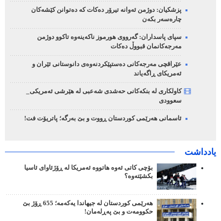
پزشکیان: دوژمن ئەوانە تیرۆر دەکات کە دەتوانن کێشەکان
چارەسەر بکەن
سپای پاسداران: گەرووی هورموز ناکەینەوە تاکوو دوژمن
مەرجەکانمان قبووڵ دەکات
عێراقچی مەرجەکانی دەستپێکردنەوەی دانوستانی ئێران و
ئەمریکای ڕاگەیاند
کاولکاری لە بنکەکانی حەشدی شەعبی لە هێرشی ئەمریکی_
سعوودی
ئاسمانی هەرێمی کوردستان ڕووت و بێ بەرگە؛ پاتریۆت فت!
یادداشت
بۆچی کاتی ئەوە هاتووە ئەمریکا لە ڕۆژئاوای ئاسیا
بکشێتەوە؟
هەرێمی کوردستان لە جیهاندا یەکەمە؛ 655 ڕۆژ بێ
حکوومەت و بێ پەڕلەمان!