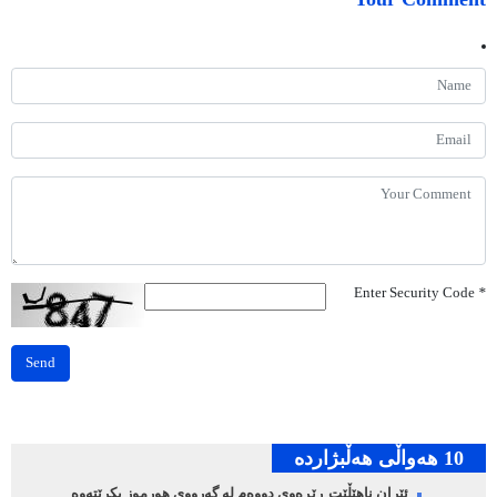
Enter Security Code
*
Send
10 هه‌واڵی هه‌ڵبژارده‌
ئێران ناهێڵێت ڕێڕەوی دووەم لە گەرووی هورموز بکرێتەوە