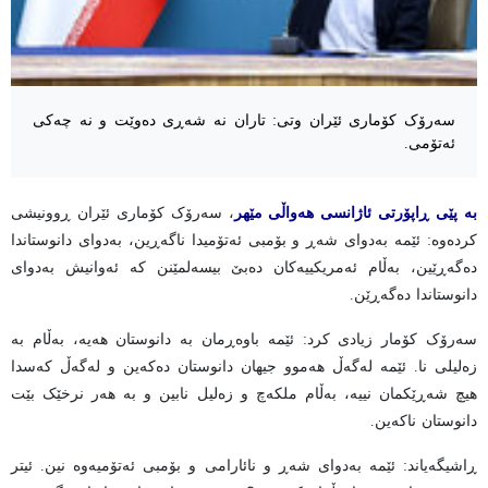
سەرۆک کۆماری ئێران وتی: تاران نە شەڕی دەوێت و نە چەکی
ئەتۆمی.
بە پێی ڕاپۆرتی ئاژانسی هەواڵی مێهر
، سەرۆک کۆماری ئێران ڕوونیشی
کردەوە: ئێمە بەدوای شەڕ و بۆمبی ئەتۆمیدا ناگەڕین، بەدوای دانوستاندا
دەگەڕێین، بەڵام ئەمریکییەکان دەبێ بیسەلمێنن کە ئەوانیش بەدوای
دانوستاندا دەگەڕێن.
سەرۆک کۆمار زیادی کرد: ئێمە باوەڕمان بە دانوستان هەیە، بەڵام بە
زەلیلی نا. ئێمە لەگەڵ هەموو جیهان دانوستان دەکەین و لەگەڵ کەسدا
هیچ شەڕێکمان نییە، بەڵام ملکەچ و زەلیل نابین و بە هەر نرخێک بێت
دانوستان ناکەین.
ڕاشیگەیاند: ئێمە بەدوای شەڕ و نائارامی و بۆمبی ئەتۆمیەوە نین. ئیتر