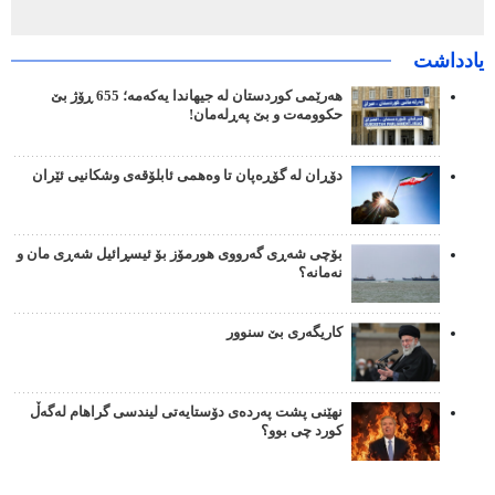
یادداشت
هەرێمی کوردستان لە جیهاندا یەکەمە؛ 655 ڕۆژ بێ
حکوومەت و بێ پەڕلەمان!
دۆڕان لە گۆڕەپان تا وەهمی ئابلۆقەی وشکانیی ئێران
بۆچی شەڕی گەرووی هورمۆز بۆ ئیسڕائیل شەڕی مان و
نەمانە؟
کاریگەری بێ سنوور
نهێنی پشت پەردەی دۆستایەتی لیندسی گراهام لەگەڵ
کورد چی بوو؟