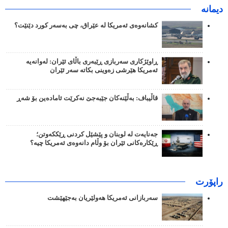
دیمانە
کشانەوەی ئەمریکا لە عێراق، چی بەسەر کورد دێنێت؟
ڕاوێژکاری سەربازی ڕێبەری باڵای ئێران: لەوانەیە
ئەمریکا هێرشی زەوینی بکاتە سەر ئێران
قاڵیباف: بەڵێنەکان جێبەجێ نەکرێت ئامادەین بۆ شەڕ
جەنایەت لە لوبنان و پێشێل کردنی ڕێککەوتن؛
ڕێکارەکانی ئێران بۆ وڵام دانەوەی ئەمریکا چیە؟
راپۆرت
سەربازانی ئەمریکا هەولێریان بەجێهێشت