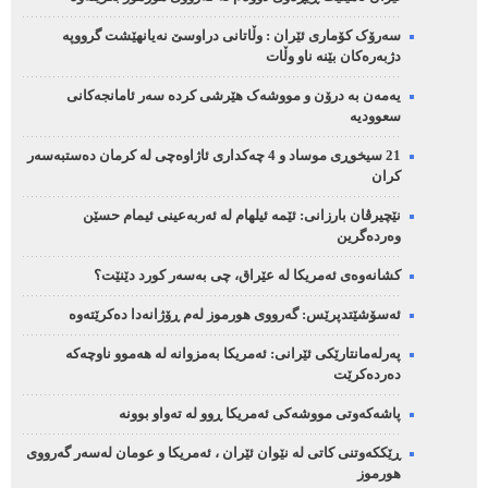
سەرۆک کۆماری ئێران : وڵاتانی دراوسێ نەیانهێشت گرووپە
دژبەرەکان بێنە ناو وڵات
یەمەن بە درۆن و مووشەک هێرشی کردە سەر ئامانجەکانی
سعوودیە
21 سیخوڕی موساد و 4 چەکداری ئاژاوەچی لە کرمان دەستبەسەر
کران
نێچیرڤان بارزانی: ئێمە ئیلهام لە ئەربەعینی ئیمام حسێن
وەردەگرین
کشانەوەی ئەمریکا لە عێراق، چی بەسەر کورد دێنێت؟
ئەسۆشێتدپرێس: گەرووی هورموز لەم ڕۆژانەدا دەکرێتەوە
پەرلەمانتارێکی ئێرانی: ئەمریکا بەمزوانە لە هەموو ناوچەکە
دەردەکرێت
پاشەکەوتی مووشەکی ئەمریکا ڕوو لە تەواو بوونە
ڕێککەوتنی کاتی لە نێوان ئێران ، ئەمریکا و عومان لەسەر گەرووی
هورموز