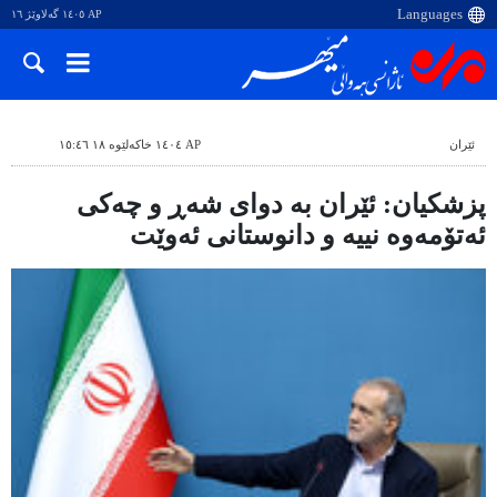
AP ١٤٠٥ گەلاوێژ ١٦
ئێران
AP ١٤٠٤ خاکەلێوە ١٨ ١٥:٤٦
پزشکیان: ئێران بە دوای شەڕ و چەکی
ئەتۆمەوە نییە و دانوستانی ئەوێت