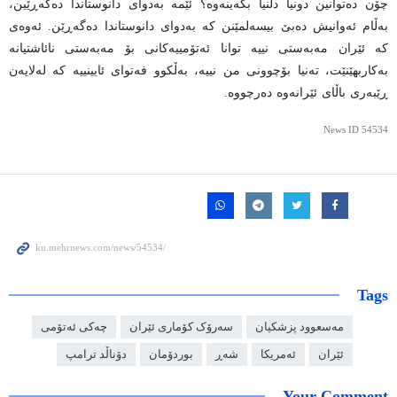
چۆن دەتوانین دونیا دڵنیا بکەینەوە؟ ئێمە بەدوای دانوستاندا دەگەڕێین،
بەڵام ئەوانیش دەبێ بیسەلمێنن کە بەدوای دانوستاندا دەگەڕێن. ئەوەی
کە ئێران مەبەستی نییە توانا ئەتۆمییەکانی بۆ مەبەستی نائاشتیانە
بەکاربهێنێت، تەنیا بۆچوونی من نییە، بەڵکوو فەتوای ئایینییە کە لەلایەن
ڕێبەری باڵای ئێرانەوە دەرچووە.
News ID
54534
Tags
مەسعوود پزشکیان
سەرۆک کۆماری ئێران
چەکی ئەتۆمی
ئێران
ئەمریکا
شەڕ
بوردۆمان
دۆناڵد ترامپ
Your Comment