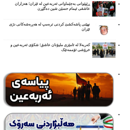
ڕێپێوانی بەجێماوانی ئەربەعین لە ئێران؛ هەزاران
عاشقی ئیمام حسێن شین دەگێڕن
نهێنی پاشەکشێ کردنی ترەمپ لە هەڕەشەکانی دژی
ئێران
کەربەلا لە ئامێزی ملیۆنان عاشق؛ شکۆی ئەربەعین و
خرۆشی ئۆممەتێک