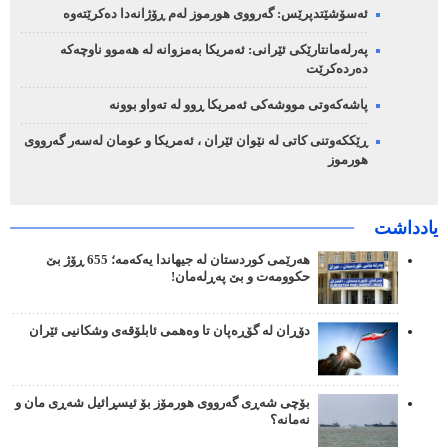
ئەسۆشێتدپرێس: گەرووی هورموز لەم ڕۆژانەدا دەکرێتەوە
پەرلەمانتارێکی ئێرانی: ئەمریکا بەمزوانە لە هەموو ناوچەکە
دەردەکرێت
پاشەکەوتی مووشەکی ئەمریکا ڕوو لە تەواو بوونە
ڕێککەوتنی کاتی لە نێوان ئێران ، ئەمریکا و عومان لەسەر گەرووی
هورموز
یادداشت
هەرێمی کوردستان لە جیهاندا یەکەمە؛ 655 ڕۆژ بێ
حکوومەت و بێ پەڕلەمان!
دۆڕان لە گۆڕەپان تا وەهمی ئابلۆقەی وشکانیی ئێران
بۆچی شەڕی گەرووی هورمۆز بۆ ئیسڕائیل شەڕی مان و
نەمانە؟