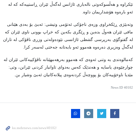
تێکراوە و هەڵسوکەوتی نالەباری ئاژانس لەگەڵ ئێران ڕاستییەکە کە لە
ئەو بارەوە هۆشداریمان داوە.
وتەبێژی ڕێکخراوی وزەی ناجۆکی ئەتۆمی وتیشی: ئەبێ بۆ بەدی هێنانی
مافی ئێران هەوڵ بدەین و ڕێگری بکەین کە خراپ بوونی ناوی ئێران کە
لە گفتوگۆی بەرپرسی گشطی ئاژانسی نێودەولەتی وزری ناڤۆکی لە تاران
لەگەڵ وەزیری دەرەوە هەموو ئەو بابەتانە جەختی لەسەر کرا.
کەمالوەندی بە وتنی ئەوەی کە هەموو بەرهەمهێنانە ناڤۆکییەکانی ئێران لە
چوارچێوەی یاسایە و هەندێک کەس بەدوای تاوانبار کردنی ئێرانن، وتی:
مێدیا ناوخۆییەکان بۆ پووچەڵ کردنەوەی پیلانەکانیان ئەبێ وشیار بن.
News ID
40102