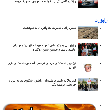
ڕێکارەکانی ئێران بۆ وڵام دانەوەی ئەمریکا چیە؟
راپۆرت
سەربازانی ئەمریکا هەولێریان بەجێهێشت
ڕێپێوانی بەجێماوانی ئەربەعین لە ئێران؛ هەزاران
عاشقی ئیمام حسێن شین دەگێڕن
نهێنی پاشەکشێ کردنی ترەمپ لە هەڕەشەکانی دژی
ئێران
کەربەلا لە ئامێزی ملیۆنان عاشق؛ شکۆی ئەربەعین و
خرۆشی ئۆممەتێک