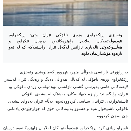
وتەبێژی ڕێکخراوی وزەی ناڤۆکی ئێران وتی: ڕێکخراوە
نێودەوڵەتییەکان لەلایەن زلهێزەکانەوە دزەیان تێکراوە و
هەڵسوکەوتی نالەباری ئاژانس لەگەل ئێران ڕاستییەکە کە لە ئەو
بارەوە هۆشداریمان داوە.
بە ڕاپۆرتی ئاژانسی هەواڵی مێهر، بێهرووز کەمالوەندی وتەبێژی
ڕێکخراوی وزەی ناڤۆکی لە کەناڵی هەواڵی دەنگ و ڕەنگی ئێران لەسەر
لایەنەکانی هاتنی بەپرسی گشتی ئاژانسی نێودەولەتی وزەی ناڤۆکی بۆ
ئێران، ڕایگەیاند: زلهێزە جیهانییەکان، بەشێک لە پیشەی ناڤۆکی
ئاشتیخوازنەی ئێرانیان سیاسی کردووەتەوە، بەڵام ئێران بەدوای پیشەی
ناڤۆکی ئاشتیخوازانەیە و هەموو بەڵینەکانی خۆی لە چوارچێوەی پادمانی
جێ بەجێ کردووە.
ناوبراو زیادی کرد: ڕێکخراوە نێودەوڵەتییەکان لەلایەن زلهێزەکانەوە دزەیان