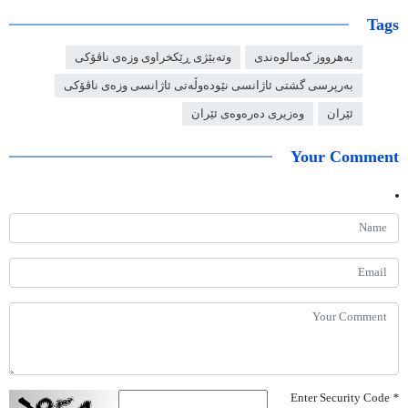
Tags
بەهرووز کەمالوەندی
وتەبێژی ڕێکخراوی وزەی ناڤۆکی
بەرپرسی گشتی ئاژانسی نێودەوڵەتی ئاژانسی وزەی ناڤۆکی
ئێران
وەزیری دەرەوەی ئێران
Your Comment
Enter Security Code
*