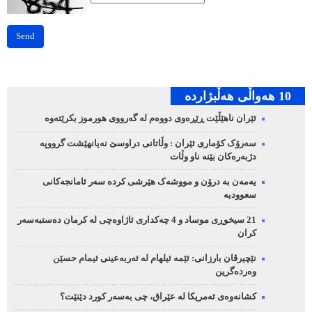
Send
10 هه‌واڵی هه‌ڵبژارده‌
ئێران ناهێڵێت ڕێڕەوی دووەم لە گەرووی هورموز بکرێتەوە
سەرۆک کۆماری ئێران : وڵاتانی دراوسێ نەیانهێشت گرووپە
دژبەرەکان بێنە ناو وڵات
یەمەن بە درۆن و مووشەک هێرشی کردە سەر ئامانجەکانی
سعوودیە
21 سیخوڕی موساد و 4 چەکداری ئاژاوەچی لە کرمان دەستبەسەر
کران
نێچیرڤان بارزانی: ئێمە ئیلهام لە ئەربەعینی ئیمام حسێن
وەردەگرین
کشانەوەی ئەمریکا لە عێراق، چی بەسەر کورد دێنێت؟