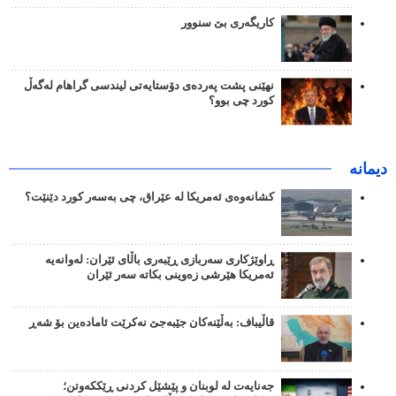
کاریگەری بێ سنوور
نهێنی پشت پەردەی دۆستایەتی لیندسی گراهام لەگەڵ
کورد چی بوو؟
دیمانە
کشانەوەی ئەمریکا لە عێراق، چی بەسەر کورد دێنێت؟
ڕاوێژکاری سەربازی ڕێبەری باڵای ئێران: لەوانەیە
ئەمریکا هێرشی زەوینی بکاتە سەر ئێران
قاڵیباف: بەڵێنەکان جێبەجێ نەکرێت ئامادەین بۆ شەڕ
جەنایەت لە لوبنان و پێشێل کردنی ڕێککەوتن؛