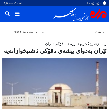
AP ١٤٠٥ گەلاوێژ ١٦
ڕامیاری
AP ١٤٠٠ سەرماوەز ٥ ٠٩:١١
وتەبێژی ڕێکخراوی وزەی ناڤۆکی ئێران:
ئێران بەدوای پیشەی ناڤۆکی ئاشتیخوازانەیە