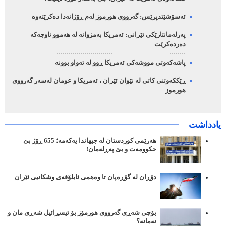
ئەسۆشێتدپرێس: گەرووی هورموز لەم ڕۆژانەدا دەکرێتەوە
پەرلەمانتارێکی ئێرانی: ئەمریکا بەمزوانە لە هەموو ناوچەکە
دەردەکرێت
پاشەکەوتی مووشەکی ئەمریکا ڕوو لە تەواو بوونە
ڕێککەوتنی کاتی لە نێوان ئێران ، ئەمریکا و عومان لەسەر گەرووی
هورموز
یادداشت
هەرێمی کوردستان لە جیهاندا یەکەمە؛ 655 ڕۆژ بێ
حکوومەت و بێ پەڕلەمان!
دۆڕان لە گۆڕەپان تا وەهمی ئابلۆقەی وشکانیی ئێران
بۆچی شەڕی گەرووی هورمۆز بۆ ئیسڕائیل شەڕی مان و
نەمانە؟