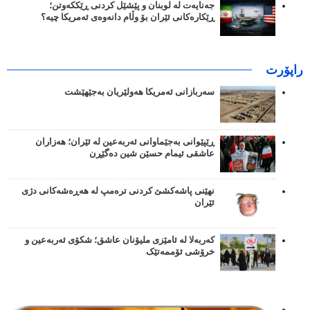
جەنایەت لە لوبنان و پێشێل کردنی ڕێککەوتن؛
ڕێکارەکانی ئێران بۆ وڵام دانەوەی ئەمریکا چیە؟
راپۆرت
سەربازانی ئەمریکا هەولێریان بەجێهێشت
ڕێپێوانی بەجێماوانی ئەربەعین لە ئێران؛ هەزاران
عاشقی ئیمام حسێن شین دەگێڕن
نهێنی پاشەکشێ کردنی ترەمپ لە هەڕەشەکانی دژی
ئێران
کەربەلا لە ئامێزی ملیۆنان عاشق؛ شکۆی ئەربەعین و
خرۆشی ئۆممەتێک