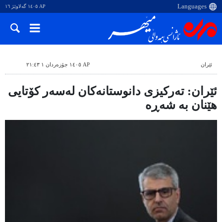
AP ١٤٠٥ گەلاوێژ ١٦
ئێران
AP ١٤٠٥ جۆزەردان ١ ٢١:٤٣
ئێران: تەرکیزی دانوستانەکان لەسەر کۆتایی
هێنان بە شەڕە