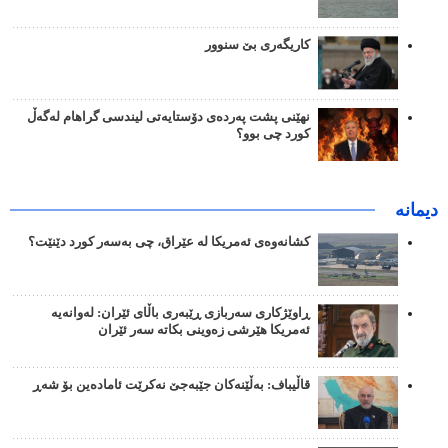
کاریگەری بێ سنوور
نهێنی پشت پەردەی دۆستایەتی لیندسی گراهام لەگەڵ
کورد چی بوو؟
دیمانە
کشانەوەی ئەمریکا لە عێراق، چی بەسەر کورد دێنێت؟
ڕاوێژکاری سەربازی ڕێبەری باڵای ئێران: لەوانەیە
ئەمریکا هێرشی زەوینی بکاتە سەر ئێران
قاڵیباف: بەڵێنەکان جێبەجێ نەکرێت ئامادەین بۆ شەڕ