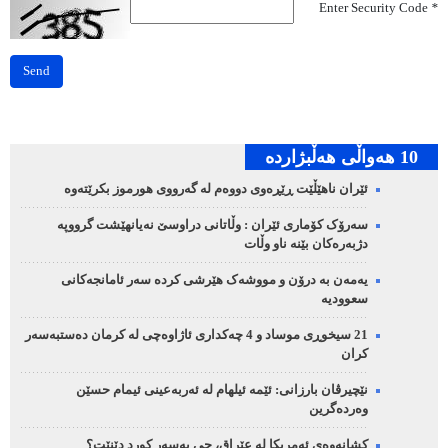
Enter Security Code
*
Send
10 هه‌واڵی هه‌ڵبژارده‌
ئێران ناهێڵێت ڕێڕەوی دووەم لە گەرووی هورموز بکرێتەوە
سەرۆک کۆماری ئێران : وڵاتانی دراوسێ نەیانهێشت گرووپە
دژبەرەکان بێنە ناو وڵات
یەمەن بە درۆن و مووشەک هێرشی کردە سەر ئامانجەکانی
سعوودیە
21 سیخوڕی موساد و 4 چەکداری ئاژاوەچی لە کرمان دەستبەسەر
کران
نێچیرڤان بارزانی: ئێمە ئیلهام لە ئەربەعینی ئیمام حسێن
وەردەگرین
کشانەوەی ئەمریکا لە عێراق، چی بەسەر کورد دێنێت؟