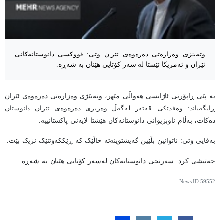
وتەبێژی وەزارەتی دەرەوەی ئێران وتی: فووکسی دانوستانەکانی
ئێران و ئەمریکا ئێستا لە سەر کۆتایی هێنان بە شەڕە.
بە پێی ڕاپۆرتی ئاژانسی هەواڵی مێهر، وتەبێژی وەزارەتی دەرەوەی ئێران
ڕایگەیاند: وەفدێکی قەتەر لەگەڵ وەزیری دەرەوەی ئێران دانوستان
دەکات، بەڵام ناوبژیوانی دانوستانەکان هێشتا لایەنی پاکستانییە.
بەقایی وتی: ناتوانین بڵێین گەیشتوینەتە خاڵێک کە ڕێککەوتنێک نزیک بێت.
جەتیشی کرد: سەرنجی دانوستانەکان لەسەر کۆتایی هێنان بە شەڕە.
News ID
59552