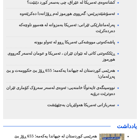
کشانەوەی ئەمریکا لە عێراق، چی بەسەر کورد دێنێت؟
ئەسۆشێتدپرێس: گەرووی هورموز لەم ڕۆژانەدا دەکرێتەوە
پەرلەمانتارێکی ئێرانی: ئەمریکا بەمزوانە لە هەموو ناوچەکە
دەردەکرێت
پاشەکەوتی مووشەکی ئەمریکا ڕوو لە تەواو بوونە
ڕێککەوتنی کاتی لە نێوان ئێران ، ئەمریکا و عومان لەسەر گەرووی
هورموز
هەرێمی کوردستان لە جیهاندا یەکەمە؛ 655 ڕۆژ بێ حکوومەت و بێ
پەڕلەمان!
نووسینگەی ئایەتوڵا خامنەیی: ئەوەی لەسەر سەرۆک کۆماری ئێران
دەوترێت درۆیە
سەربازانی ئەمریکا هەولێریان بەجێهێشت
یادداشت
هەرێمی کوردستان لە جیهاندا یەکەمە؛ 655 ڕۆژ بێ