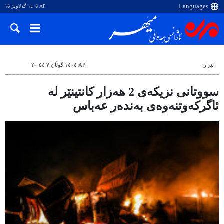
AP ١٤٠٥ گەلاوێژ ١٥
ئێران
AP ١٤٠٤ گوڵان ٧ ٢٠:٥٤
سووتانی نزیکەی 2 هەزار کانتینێر لە
ئاگرکەوتنەوەی بەندەر عەباس