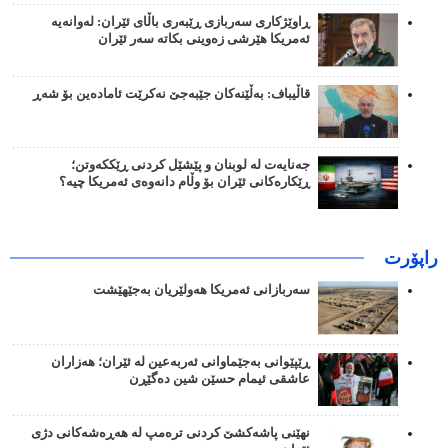
ڕاوێژکاری سەربازی ڕێبەری باڵای ئێران: لەوانەیە
ئەمریکا هێرشی زەوینی بکاتە سەر ئێران
قاڵیباف: بەڵێنەکان جێبەجێ نەکرێت ئامادەین بۆ شەڕ
جەنایەت لە لوبنان و پێشێل کردنی ڕێککەوتن؛
ڕێکارەکانی ئێران بۆ وڵام دانەوەی ئەمریکا چیە؟
راپۆرت
سەربازانی ئەمریکا هەولێریان بەجێهێشت
ڕێپێوانی بەجێماوانی ئەربەعین لە ئێران؛ هەزاران
عاشقی ئیمام حسێن شین دەگێڕن
نهێنی پاشەکشێ کردنی ترەمپ لە هەڕەشەکانی دژی