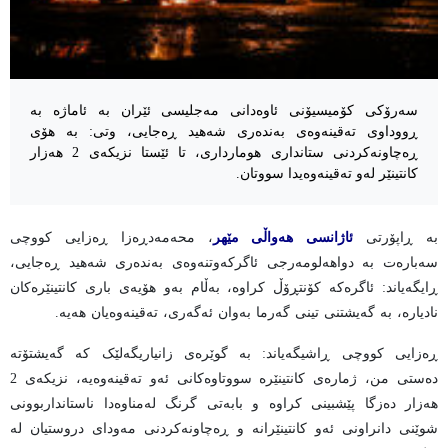
سەرۆکی کۆمیسیۆنی ئاوەدانی مەجلیسی ئێران بە ئاماژە بە
ڕووداوی تەقینەوەی بەندەری شەهید ڕەجایی، وتی: بە هۆی
ڕەچاونەکردنی ستانداری هومارداری، تا ئێستا نزیکەی 2 هەزار
کانتینێر لەو تەقینەوەیدا سووتان.
بە ڕاپۆرتی
ئاژانسی هەواڵی مێهر
، محەمەدڕەزا ڕەزایی کووچی
سەبارەت بە دواهەلومەرجی ئاگرکەوتنەوەی بەندەری شەهید ڕەجایی،
ڕایگەیاند: ئاگرەکە کۆنتڕۆڵ کراوە، بەڵام بەو هۆیەی باری کانتینێرەکان
نادیارە، بە گەیشتنی تینی گەرما بەوان ئەگەری، تەقینەوەیان هەیە.
ڕەزایی کووچی ڕاشیگەیاند: بە گوێرەی زانیاریگەلێک کە گەیشتۆتە
دەستی من، ژمارەی کانتینێرە سووتاوەکانی ئەو تەقینەوەیە، نزیکەی 2
هەزار دەزگا پێشبینی کراوە و بابەتی گرنگ لەمناوەدا ناستانداربوونی
شوێنی دانراونی ئەو کانتینێرانە و ڕەچاونەکردنی مەودای دروستیان لە