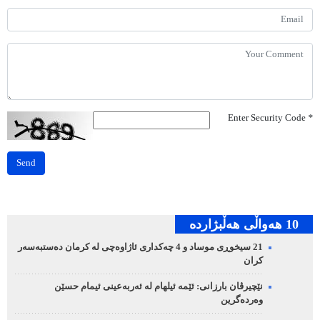
Enter Security Code
*
Send
10 هه‌واڵی هه‌ڵبژارده‌
21 سیخوڕی موساد و 4 چەکداری ئاژاوەچی لە کرمان دەستبەسەر
کران
نێچیرڤان بارزانی: ئێمە ئیلهام لە ئەربەعینی ئیمام حسێن
وەردەگرین