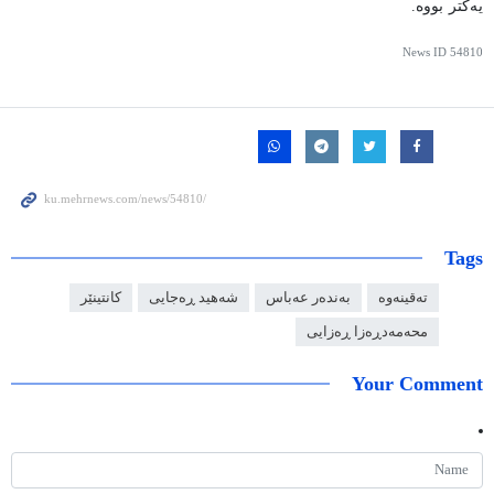
یەکتر بووە.
News ID
54810
Tags
تەقینەوە
بەندەر عەباس
شەهید ڕەجایی
کانتینێر
محەمەدڕەزا ڕەزایی
Your Comment