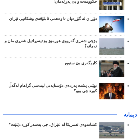
حکوومەت و بێ پەڕلەمان!
دۆڕان لە گۆڕەپان تا وەهمی ئابلۆقەی وشکانیی ئێران
بۆچی شەڕی گەرووی هورمۆز بۆ ئیسڕائیل شەڕی مان و
نەمانە؟
کاریگەری بێ سنوور
نهێنی پشت پەردەی دۆستایەتی لیندسی گراهام لەگەڵ
کورد چی بوو؟
دیمانە
کشانەوەی ئەمریکا لە عێراق، چی بەسەر کورد دێنێت؟