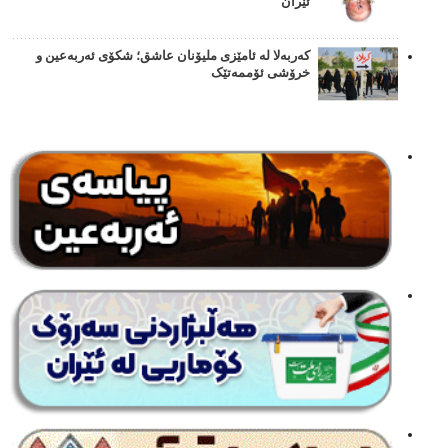
ئێران
کەربەلا لە ئامێزی ملیۆنان عاشق؛ شکۆی ئەربەعین و
خرۆشی ئۆممەتێک