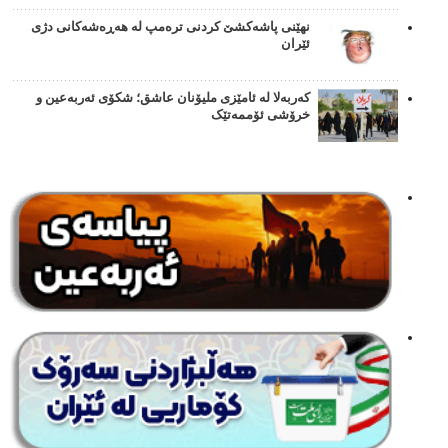
نهێنی پاشەکشێ کردنی ترەمپ لە هەڕەشەکانی دژی
ئێران
کەربەلا لە ئامێزی ملیۆنان عاشق؛ شکۆی ئەربەعین و
خرۆشی ئۆممەتێک