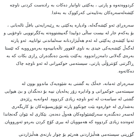
کردووەتەوە و پارتی ، یەکێتی تاوانبار دەکات بە رادەست کردنی ناوچە
کێشەلەسەرەکان بەتایبەتی کەرکووک بە بەغدا.
سەرەڕای ئەو کێشەگەلە، وادیارە یەکێتی بە ڕێبەرایەتی بافڵ تالەبانی ،
بۆ یەکەم جار لە بیست ساڵی دواییدا گەییشتووەتە یەکگرتوویی ناوخۆیی و
تەنیا کێشەی یەکێتی لە ئەم هەڵبژاردنانە سەلماندنی تواناییە. ئەو پارتە
لەگەڵ کێشەیەکی جیدی بە ناوی لاهوور تاڵەبانییەوە بەرەوڕوویە کە ئێستا
بەرەی گەلانی دامەزراندووە. یەکێت یئەبێ دەنگدەران ڕازی بکات کە بە
ڕاگرتنی کۆنترۆڵی پارتی، سیستەمی حوکمڕانی لە ئەو ناوچە چاک
دەکاتەوە.
سەرەرای ئەمانە، خەڵک بە گشتی بە شێوەیەک ماندوو بوون لە
سیستەمی حوکمڕانی و وادایرە زۆر پەلەیان نییە بۆ دەنگدان و بێ هیوایی
گشتی لە سیاسەت لە ئەو ناوچە زیادی کردووە. لەوانەیە ڕێژەی
بەشداری لە خوارەوە بێت چونکوو پارتە ئۆپۆزیسیۆنەکان بۆ کاریگەری
لەسەر دەنگدەرە سەرلێشێواوەکان هەوڵ دەدەن. بێکاری لە نێوان گەنجاندا
ئەوەندە زیادی کردووە کە هەموویان لە بیری کۆچ کردن بەرەو ئەورووپان.
گۆڕینی سیستەمی هەڵبژاردنی هەرێم بۆ چوار بازنەی هەڵبژاردنی