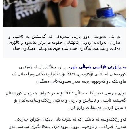
بە پێی نەتوانینی دوو پارتی سەرەکی لە گەییشتن بە ئاشتی و
سازان، لەوانەیە رەوتی پێکهێنانی حکومەت درێژ بکاتەوە و ئاڵۆزی
دەکات و تەنانەت ئەگەری هەیە ببێتە هۆی هەڵهێنانی هەنگاوی هەڵە.
بە ڕاپۆرتی ئاژانسی هەواڵی مێهر،
بڕیارە دەنگدەران لە هەرێمی
کوردستان لە 20 ی ئۆکتۆبەری 2024 بۆ هەڵبژاردنەکانی پەرلەمانی کە
ماوەیێکە دواکەوتووە، بچنە سەر سندوقەکانی دەنگدان.
دوای هیرشی ئەمریکا لە ساڵی 2003 بۆ سەر عێراق، هەرێمی کوردستان
گەییشتە ئاشتی و ئاسایش و پارتی و یەکێتی ڕێککەوتننامەیەکیان بۆ
دابەش کردنی دەسەڵات واژۆ کرد.
ئەو ڕێککەوتننە لە کاتێكدا کە لە شوێنەکانی دیکەی عێراق خەریکی
شەڕی فیرقەیی و ناوخۆیی بوون، بووە هۆی سەقامگیری سیاسی ئەو