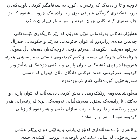
ناوچە و تا ڕادەیەک کە ڕێبەرانی کورد بە سەقامگیر کردنی ناوچەکەیان
بوونە ئەکتەری گرینگی عێراقی نوێ و تا ڕادەیەک چوونە پێشەوە کە بۆ
چارەسەری کێشەکانی نێوان شیعە و سوننە ناوبژیوانیان دەکرد.
هەڵبژاردنەکانی پەرلەمانی نوێی هەرێم، لە ژێر کاریگەری کێشەکانی
چەندین دەیەی ڕابردوو لە نێوان حکومەتی هەرێم و حکومەتی فیدراڵ
بەڕێوە دەچێت. حکومەتی هەرێم دۆخی ناوچەکەیان دەدەنە پاڵ هەوڵی
هاوئاهەنگی هێزەکانی شیعە بۆ کەم کردنەوەی ئاستی سەربەخۆیی هەرێم.
هەروەها درێژەی کێشەکانی نێوان پارتی و یەکێتی دۆخەکەی شڵەژاوتر
کردووە. دەرکردنی چەند حوکمی دادگای باڵای فیدراڵ لە ئاستی
سەربەخۆیی کوردەکانی کەم کردووەتەوە.
هەڵوەشاندنەوەی ڕێککەوتنی دابەش کردنی دەسەڵات لە نێوان پارتی و
یەکێتی تا ڕادەیەک بەهۆی سەرهەڵدانی نەوەیەکی نوێ لە ڕێبەرانی هەر
دوو پارتەکەیە و دایارە نایانەوێت سازان بکەن و هەر ئەوە لاوازیانی
کردووەتەوە لە بەرانبەر بەغدادا.
ڕکابەری بۆ دەسەڵاتداری لەنێوان پارتی و یەکێتی دوای ڕێفراندۆمی
سەربەخۆیی لە سالی 2017 ئەو ناوچەیەی تووشی کێشەی جیدی