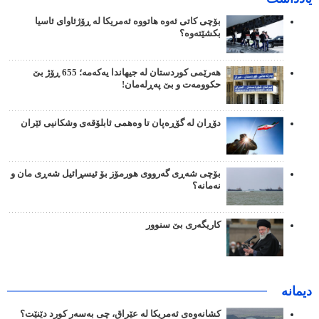
بۆچی کاتی ئەوە هاتووە ئەمریکا لە ڕۆژئاوای ئاسیا
بکشێتەوە؟
هەرێمی کوردستان لە جیهاندا یەکەمە؛ 655 ڕۆژ بێ
حکوومەت و بێ پەڕلەمان!
دۆڕان لە گۆڕەپان تا وەهمی ئابلۆقەی وشکانیی ئێران
بۆچی شەڕی گەرووی هورمۆز بۆ ئیسڕائیل شەڕی مان و
نەمانە؟
کاریگەری بێ سنوور
دیمانە
کشانەوەی ئەمریکا لە عێراق، چی بەسەر کورد دێنێت؟