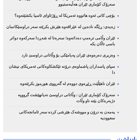
سەرۆک کۆماری ئێران هەڵبەستبوو
بۆچی کاتی ئەوە هاتووە ئەمریکا لە ڕۆژئاوای ئاسیا بکشێتەوە؟
زەیدی: ڕێگە نادەین لە عێراقەوە هێرش بکرێتە سەر دراوسێکانمان
ئێران وڵامی ترەمپ دەداتەوە؛ سەرەتا لە شەڕدا سەرکەوە دواتر
باسی تاڵان بکە
وەزیری دەرەوەی ئێران پەیامێکی بۆ وڵاتانی دراوسێ نارد
سپای پاسداران پاشماوەی درۆنە تێکشکاوەکانی ئەمریکای نیشان
دا
ئێران ناهێڵێت ڕێڕەوی دووەم لە گەرووی هورموز بکرێتەوە
سەرۆک کۆماری ئێران : وڵاتانی دراوسێ نەیانهێشت گرووپە
دژبەرەکان بێنە ناو وڵات
یەمەن بە درۆن و مووشەک هێرشی کردە سەر ئامانجەکانی
سعوودیە
یادداشت