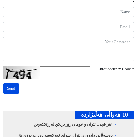
Enter Security Code
*
Send
10 هه‌واڵی هه‌ڵبژارده‌
عێراقچی: ئێران و عومان زۆر نزیکن لە ڕێککەوتن
دەسەڵاتی دادوەری ئێران سزای ئەو کەسە دەدات درۆی بۆ