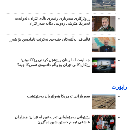
ڕاوێژکاری سەربازی ڕێبەری باڵای ئێران: لەوانەیە
ئەمریکا هێرشی زەوینی بکاتە سەر ئێران
قاڵیباف: بەڵێنەکان جێبەجێ نەکرێت ئامادەین بۆ شەڕ
جەنایەت لە لوبنان و پێشێل کردنی ڕێککەوتن؛
ڕێکارەکانی ئێران بۆ وڵام دانەوەی ئەمریکا چیە؟
راپۆرت
سەربازانی ئەمریکا هەولێریان بەجێهێشت
ڕێپێوانی بەجێماوانی ئەربەعین لە ئێران؛ هەزاران
عاشقی ئیمام حسێن شین دەگێڕن