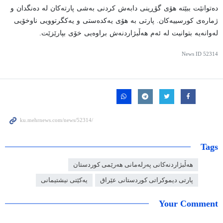
دەتوانێت ببێتە هۆی گۆڕینی دابەش کردنی بەشی پارتەکان لە دەنگدان و
ژمارەی کورسییەکان. پارتی بە هۆی یەکدەستی و یەکگرتوویی ناوخۆیی
لەوانەیە بتوانیت لە ئەم هەڵبژاردنەش براوەیی خۆی بپارێزێت.
News ID
52314
Tags
هەڵبژاردنەکانی پەرلەمانی هەرێمی کوردستان
پارتی دیموکراتی کوردستانی عێراق
یەکێتی نیشتیمانی
Your Comment