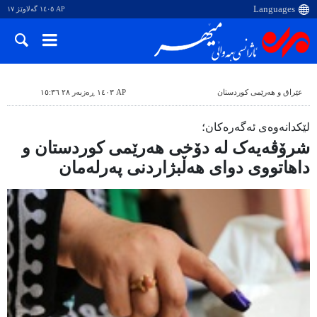
AP ١٤٠٥ گەلاوێژ ١٧
عێراق و هەرێمی کوردستان
AP ١٤٠٣ ڕەزبەر ٢٨ ١٥:٣٦
لێکدانەوەی ئەگەرەکان؛
شرۆڤەیەک لە دۆخی هەرێمی کوردستان و
داهاتووی دوای هەڵبژاردنی پەرلەمان