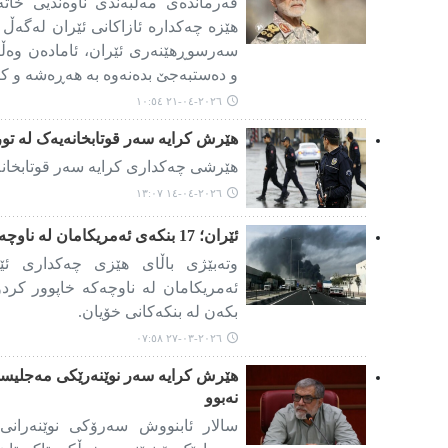
فەرماندەی مەڵبەندی ناوەندیی خاتە
هێزە چەکدارە ئازاکانی ئێران لەگە
سەرسوڕهێنەری ئێران، ئامادەن وەڵا
و دەستبەجێ بدەنەوە بە هەڕەشە و ک
٢٠٢٦-٠٤-٢١ ١٠:٥٤
هێرش کرایە سەر قوتابخانەیەک لە تور
هێرشی چەکداری کرایە سەر قوتابخانەی
٢٠٢٦-٠٤-١٤ ١٣:٠٧
ئێران؛ 17 بنکەی ئەمریکامان لە ناوچەکە خاپوور کردووە
ئەمریکامان لە ناوچەکە خاپوور کردوو
بکەن لە بنکەکانی خۆیان.
٢٠٢٦-٠٣-٢٧ ٠٧:٥٨
هێرش کرایە سەر نوێنەرێکی مەجلیسی
نەبوو
سالار ئابنووش سەرۆکی نوێنەرانی 