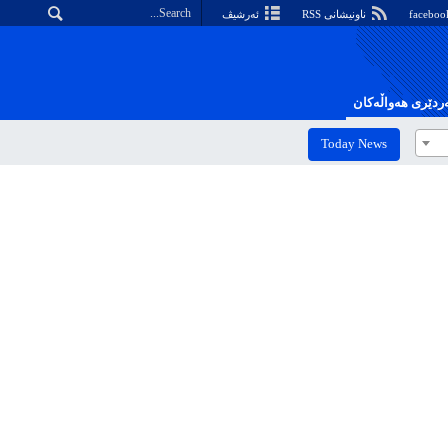
ناونیشانی RSS
ئەرشیڤ
دێری هەواڵەکان
Today News