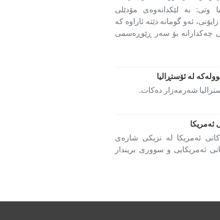
 وتی: بە لێکدانەوەی مۆدێلی
ۆنی، ئەو گومانە دێتە ئاراوە کە
 چەکدارانە بۆ سەر ڕێوڕەسمی
ولەکە لە ئۆستڕالیا
ترالیا شەرمەزار دەکات.
 ئەمریکا
انی ئەمریکا لە نزیکی شارەی
نی ئەمریکایی و سووری بریندار