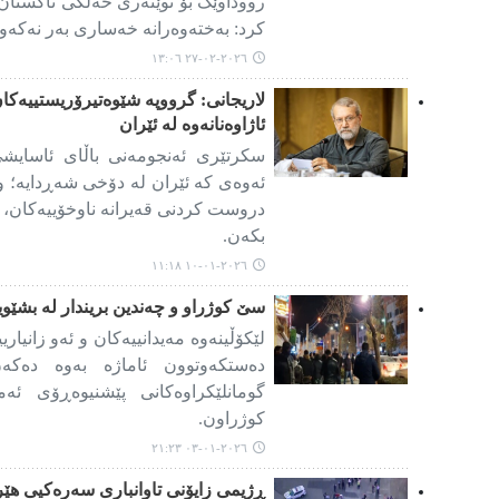
رووداوێک بۆ نوێنەری خەڵکی تاکستان
کرد: بەختەوەرانە خەساری بەر نەکەوت
٢٠٢٦-٠٢-٢٧ ١٣:٠٦
لاریجانی: گرووپە شێوەتیرۆریستییەکان
ئاژاوەنانەوە لە ئێران
سکرتێری ئەنجومەنی باڵای ئاسای
دروست کردنی قەیرانە ناوخۆییەکان، 
بکەن.
٢٠٢٦-٠١-١٠ ١١:١٨
سێ کوژراو و چەندین بریندار لە بشێویی
لێکۆڵینەوە مەیدانییەکان و ئەو زانیار
دەستکەوتوون ئاماژە بەوە دەکەن
کوژراون.
٢٠٢٦-٠١-٠٣ ٢١:٢٣
ڕژیمی زایۆنی تاوانباری سەرەکیی هێ