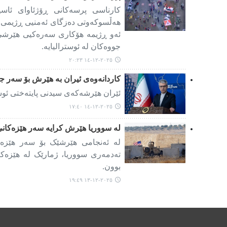
کارناسی پرسەکانی ڕۆژئاوای ئاسیا
هەڵسوکەوتی دەزگای ئەمنیی ڕژیمی زای
ئەو ڕژیمە هۆکاری سەرەکیی هێرشی
جووەکان لە ئوسترالیایە.
٢٠٢٥-١٢-١٤ ٢٠:٢٣
کاردانەوەی ئیران بە هێرش بۆ سەر جو
ئێران هێرشەکەی سیدنی پایتەختی ئوس
٢٠٢٥-١٢-١٤ ١٧:٤٠
لە سووریا هێرش کرایە سەر هێزەکانی
لە ئەنجامی هێرشێک بۆ سەر هێزەک
تەدمەری سووریا، ژمارێک لە هێزەکا
بوون.
٢٠٢٥-١٢-١٣ ١٩:٤٩