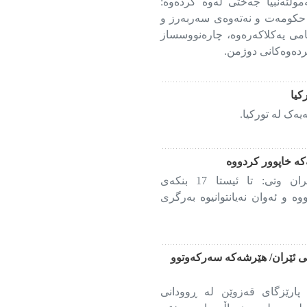
مولئەنبیا جەختی لەوە کردەوە:
ڵ حکومەت و نەتەوەی سەربەرز و
می یەکلاکەرەوە، چارەنووسساز
ردەوەکانی دوژمن.
کیا
ەک لە تورکیا.
وتەبێژی باڵای هێزی چەکداری ئێران وتی: تا ئیستا 17 بنکەی
ە و ئەوان نەیانتوانیوە بەرگری
 ئێران/ هێرشەکە سەرکەوتوو
پارێزگای قەزوێن لە ڕوودانی