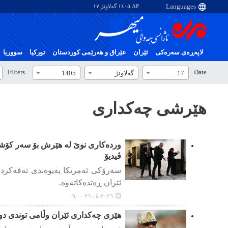
AP ١٤٠٥ گەلاوێژ ١٧
لاپەڕەی سەرەکی
ئێران
عێراق و هەرێمی کوردستان
تورکیا
سووریا
Filters
Date
17
گەلاوێژ
1405
هێرشی چەکداری
وردەکاری نوێ لە هێرش بۆ سەر کۆشکی
ڤیدیۆ
سەرۆکی ئەمریکا پەیوەندی تەقەکر
ئێران ڕەتدەکاتەوە.
٢٠٢٦-٠٤-٢٦ ٠٩:٠٠
هێزی چەکداری ئێران وڵامی توندی دو