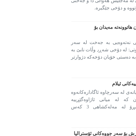
 لە مەجلیس هەواڵی دا و جەختی
ووە و دۆخی جێگیرە.
 هاتوونەتە مەیدان بۆ
شی نەتەوەیی بە جەخت لە سەر
ئەوەی کە ئێران لە دۆخی شەڕدایە؛ وتی: لە دۆخی شەڕ٫ وڵات نابێ بە
بە دەستی خۆیان دۆخەکە دژوارتر
ەکانی ئیلام
ییانەی لە سەرچاوە ئاگادارەکانەوە
 کە لە میانی ئاژاوەگێڕییە
گومانلێکراوەکانی پێشنیوەڕۆی ئەمڕۆ لە مەلەکشاهی 3 کەس
رش بۆ سەر جووەکانی ئۆسترالیا