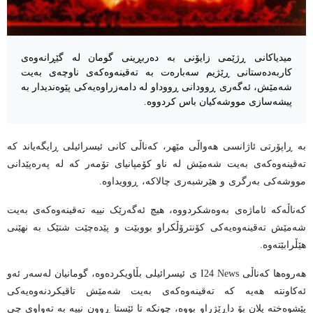
میدیاکانی ڕژێمی زایۆنی بە دەربڕینی گومان لە گێڕانەوەی
کاربەدەستانی ڕێژیم سەبارەت بە تەقینەوەکەی ناوچەی بەیت
شەمێش، ئەگەری ڕوودانی ڕووداو لە دامەزراوەیەکی پێوەندیدار بە
پیشەسازی مووشەکیان باس کردووە.
بە ڕاپۆرتی ئاژانسی هەواڵی مێهر، کەناڵی کانی ئیسرائیلی ڕایگەیاند کە
تەقینەوەکەی بەیت شەمێش لە ناو کۆمپانیای تۆمەر کە لە پەرەپێدانی
مووشەکی بەرگری و هێرشبەری چالاکە، ڕوویداوە.
کەناڵەکە ئاماژەی بەوەشکردووە، هیچ ئەگەرێک نییە تەقینەوەکەی بەیت
شەمێش تەقینەوەیەکی کۆنترۆڵکراو بووبێت و پێدەچێت شتێک بە نهێنی
هێڵرابێتەوە.
هەروەها کەناڵی I24 News ی ئیسرائیلی بڵاویکردەوە، گومانیان لەسەر ئەو
ئەکاونتە هەیە کە تەقینەوەکەی بەیت شەمێش تاقیکردنەوەیەکی
پێشوەختە پلان بۆ داڕێژراو بووە، چونکە تا ئێستا ڕوون نییە بە تەواوی چی