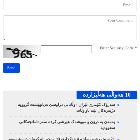
Enter Security Code
*
Send
10 هه‌واڵی هه‌ڵبژارده‌
سەرۆک کۆماری ئێران : وڵاتانی دراوسێ نەیانهێشت گرووپە
دژبەرەکان بێنە ناو وڵات
یەمەن بە درۆن و مووشەک هێرشی کردە سەر ئامانجەکانی
سعوودیە
21 سیخوڕی موساد و 4 چەکداری ئاژاوەچی لە کرمان دەستبەسەر