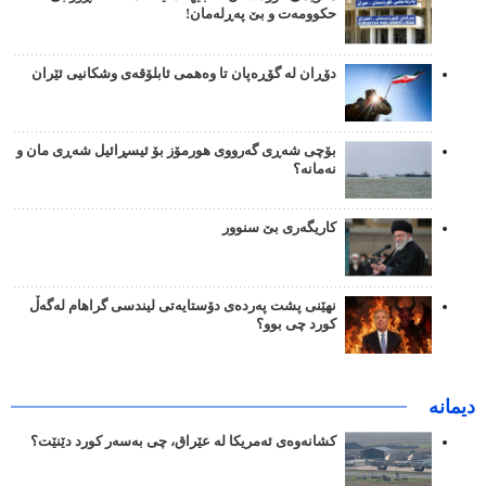
حکوومەت و بێ پەڕلەمان!
دۆڕان لە گۆڕەپان تا وەهمی ئابلۆقەی وشکانیی ئێران
بۆچی شەڕی گەرووی هورمۆز بۆ ئیسڕائیل شەڕی مان و
نەمانە؟
کاریگەری بێ سنوور
نهێنی پشت پەردەی دۆستایەتی لیندسی گراهام لەگەڵ
کورد چی بوو؟
دیمانە
کشانەوەی ئەمریکا لە عێراق، چی بەسەر کورد دێنێت؟