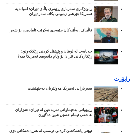
ڕاوێژکاری سەربازی ڕێبەری باڵای ئێران: لەوانەیە
ئەمریکا هێرشی زەوینی بکاتە سەر ئێران
قاڵیباف: بەڵێنەکان جێبەجێ نەکرێت ئامادەین بۆ شەڕ
جەنایەت لە لوبنان و پێشێل کردنی ڕێککەوتن؛
ڕێکارەکانی ئێران بۆ وڵام دانەوەی ئەمریکا چیە؟
راپۆرت
سەربازانی ئەمریکا هەولێریان بەجێهێشت
ڕێپێوانی بەجێماوانی ئەربەعین لە ئێران؛ هەزاران
عاشقی ئیمام حسێن شین دەگێڕن
نهێنی پاشەکشێ کردنی ترەمپ لە هەڕەشەکانی دژی