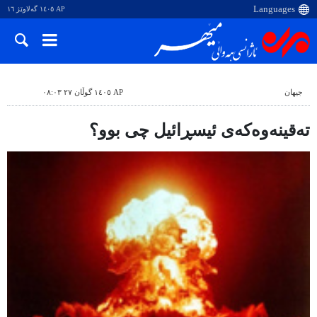
AP ١٤٠٥ گەلاوێژ ١٦
جیهان
AP ١٤٠٥ گوڵان ٢٧ ٠٨:٠٣
تەقینەوەکەی ئیسڕائیل چی بوو؟