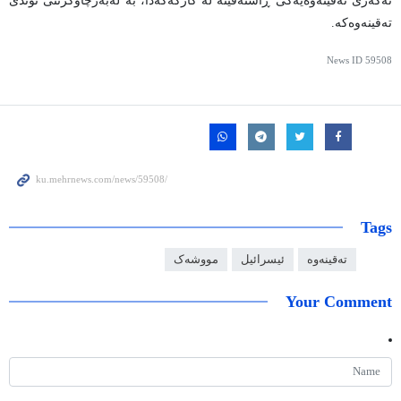
ئەگەری تەقینەوەیەکی ڕاستەقینە لە کارگەکەدا، بە لەبەرچاوگرتنی توندی
تەقینەوەکە.
News ID
59508
Tags
تەقینەوە
ئیسرائیل
مووشەک
Your Comment