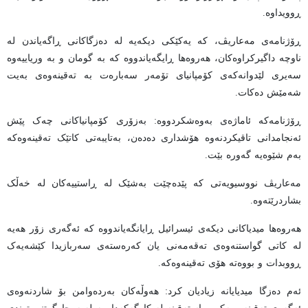
ڕوویداوە.
ڕۆژنامەی مەعاریڤ، کە یەکێکی دیکەیە لە دەزگاکانی ڕاگەیاندن لە
ناوچە داگیرکراوەکان، هەروەها ڕایگەیاندووە کە بە گومان و بە وریاییەوە
سەیری لێدوانەکەی کۆمپانیای تۆمەر سەبارەت بە تەقینەوەی بەیت
شەمێش دەکات.
ڕۆژنامەکە ئاماژەی بەوەشکردووە: بەزۆری کۆمپانیاکانی چەک پێش
ئەنجامدانی تاقیکردنەوە هۆشداری دەدەن، بەتایبەتی کاتێک تەقینەوەکە
بەم شێوەیە گەورە بێت.
مەعاریڤ نووسیویەتی کە پێدەچێت بەشێک لە ڕاستییەکان لە خەڵک
بشاردرێتەوە.
هەروەها میدیاکانی دیکەی ئیسرائیل ڕایانگەیاندووە کە ئەگەری زۆر هەیە
لە کاتی گواستنەوەی تەقەمەنی یان کەرەستەی سەربازیدا کێشەیەک
ڕووبدات و بووەتە هۆی تەقینەوەکە.
ئەم دەزگا میدیایانە زیادیان کرد: هەوڵەکان بەردەوامن بۆ شاردنەوەی