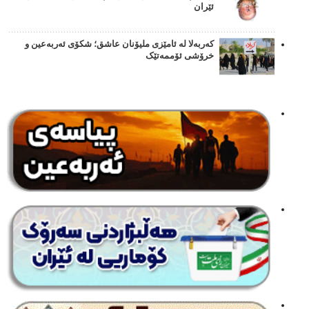
ئێران
کەربەلا لە ئامێزی ملیۆنان عاشق؛ شکۆی ئەربەعین و
خرۆشی ئۆممەتێک