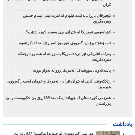
کران
نێچیرڤان بارزانی: ئێمە ئیلهام لە ئەربەعینی ئیمام حسێن
وەردەگرین
کشانەوەی ئەمریکا لە عێراق، چی بەسەر کورد دێنێت؟
ئەسۆشێتدپرێس: گەرووی هورموز لەم ڕۆژانەدا دەکرێتەوە
پەرلەمانتارێکی ئێرانی: ئەمریکا بەمزوانە لە هەموو ناوچەکە
دەردەکرێت
پاشەکەوتی مووشەکی ئەمریکا ڕوو لە تەواو بوونە
ڕێککەوتنی کاتی لە نێوان ئێران ، ئەمریکا و عومان لەسەر گەرووی
هورموز
هەرێمی کوردستان لە جیهاندا یەکەمە؛ 655 ڕۆژ بێ حکوومەت و بێ
پەڕلەمان!
یادداشت
هەرێمی کوردستان لە جیهاندا یەکەمە؛ 655 ڕۆژ بێ