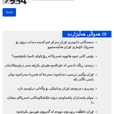
Send
10 هه‌واڵی هه‌ڵبژارده‌
دەسەڵاتی دادوەری ئێران سزای ئەو کەسە دەدات درۆی بۆ
سەرۆک کۆماری ئێران هەڵبەستبوو
بۆچی کاتی ئەوە هاتووە ئەمریکا لە ڕۆژئاوای ئاسیا بکشێتەوە؟
زەیدی: ڕێگە نادەین لە عێراقەوە هێرش بکرێتە سەر دراوسێکانمان
ئێران وڵامی ترەمپ دەداتەوە؛ سەرەتا لە شەڕدا سەرکەوە دواتر
باسی تاڵان بکە
وەزیری دەرەوەی ئێران پەیامێکی بۆ وڵاتانی دراوسێ نارد
سپای پاسداران پاشماوەی درۆنە تێکشکاوەکانی ئەمریکای نیشان
دا
ئێران ناهێڵێت ڕێڕەوی دووەم لە گەرووی هورموز بکرێتەوە