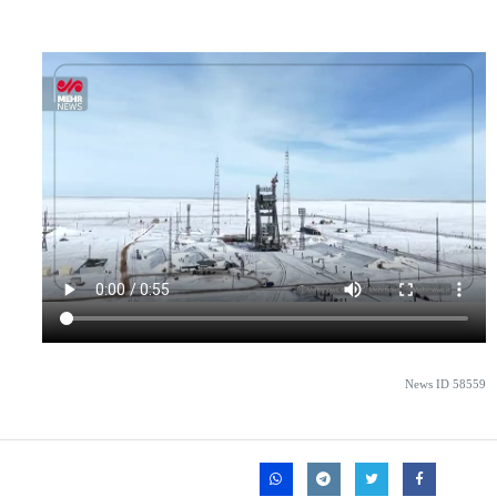
News ID
58559