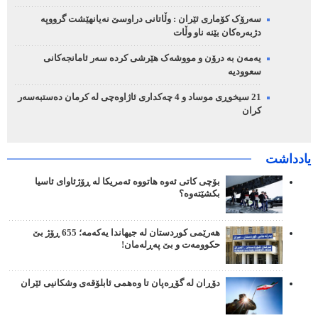
سەرۆک کۆماری ئێران : وڵاتانی دراوسێ نەیانهێشت گرووپە
دژبەرەکان بێنە ناو وڵات
یەمەن بە درۆن و مووشەک هێرشی کردە سەر ئامانجەکانی
سعوودیە
21 سیخوڕی موساد و 4 چەکداری ئاژاوەچی لە کرمان دەستبەسەر
کران
یادداشت
بۆچی کاتی ئەوە هاتووە ئەمریکا لە ڕۆژئاوای ئاسیا
بکشێتەوە؟
هەرێمی کوردستان لە جیهاندا یەکەمە؛ 655 ڕۆژ بێ
حکوومەت و بێ پەڕلەمان!
دۆڕان لە گۆڕەپان تا وەهمی ئابلۆقەی وشکانیی ئێران