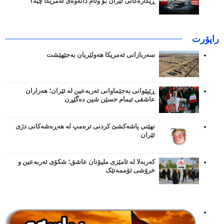
ڕێکارەکانی ئێران بۆ وڵام دانەوەی ئەمریکا چیە؟
راپۆرت
سەربازانی ئەمریکا هەولێریان بەجێهێشت
ڕێپێوانی بەجێماوانی ئەربەعین لە ئێران؛ هەزاران
عاشقی ئیمام حسێن شین دەگێڕن
نهێنی پاشەکشێ کردنی ترەمپ لە هەڕەشەکانی دژی
ئێران
کەربەلا لە ئامێزی ملیۆنان عاشق؛ شکۆی ئەربەعین و
خرۆشی ئۆممەتێک