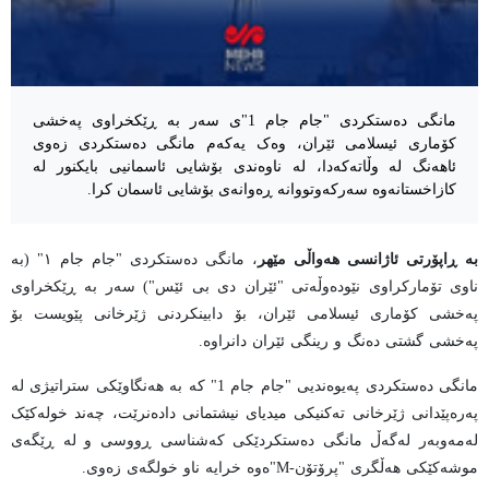
مانگی دەستکردی "جام جام 1"ی سەر بە ڕێکخراوی پەخشی
کۆماری ئیسلامی ئێران، وەک یەکەم مانگی دەستکردی زەوی
ئاهەنگ لە وڵاتەکەدا، لە ناوەندی بۆشایی ئاسمانیی بایکنور لە
کازاخستانەوە سەرکەوتووانە ڕەوانەی بۆشایی ئاسمان کرا.
بە ڕاپۆرتی ئاژانسی هەواڵی مێهر
، مانگی دەستکردی "جام جام ١" (بە
ناوی تۆمارکراوی نێودەوڵەتی "ئێران دی بی ئێس") سەر بە ڕێکخراوی
پەخشی کۆماری ئیسلامی ئێران، بۆ دابینکردنی ژێرخانی پێویست بۆ
پەخشی گشتی دەنگ و رينگی ئێران دانراوە.
مانگی دەستکردی پەیوەندیی "جام جام 1" کە بە هەنگاوێکی ستراتیژی لە
پەرەپێدانی ژێرخانی تەکنیکی میدیای نیشتمانی دادەنرێت، چەند خولەکێک
لەمەوبەر لەگەڵ مانگی دەستکردێکی کەشناسی ڕووسی و لە ڕێگەی
موشەکێکی هەڵگری "پرۆتۆن-M"ەوە خرایە ناو خولگەی زەوی.