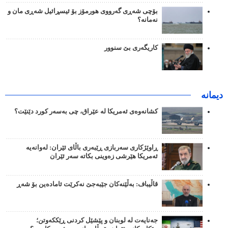
بۆچی شەڕی گەرووی هورمۆز بۆ ئیسڕائیل شەڕی مان و
نەمانە؟
کاریگەری بێ سنوور
دیمانە
کشانەوەی ئەمریکا لە عێراق، چی بەسەر کورد دێنێت؟
ڕاوێژکاری سەربازی ڕێبەری باڵای ئێران: لەوانەیە
ئەمریکا هێرشی زەوینی بکاتە سەر ئێران
قاڵیباف: بەڵێنەکان جێبەجێ نەکرێت ئامادەین بۆ شەڕ
جەنایەت لە لوبنان و پێشێل کردنی ڕێککەوتن؛