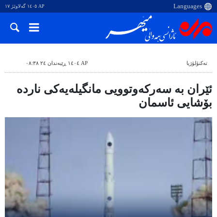
AP ١٤٠٥ گەلاوێژ ١٧
ته‌کنۆلۆژیا
AP ١٤٠٤ ڕێبەندان ٢٤ ٠٨:٣٨
ئێران بە سەرکەوتوویی مانگیلەیەکی ناردە
بۆشایی ئاسمان