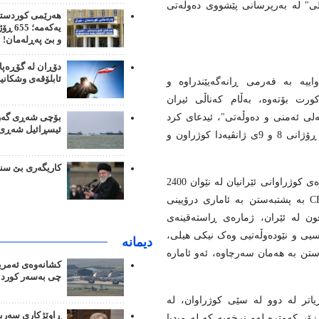
لی" لە بەرپرسانی پێشووی دەوڵەتی
هەرێمی کوردستان
یەکەمە
و بێ پەڕلەمان!
دۆڕان لە گۆڕەپا
ئابلۆقەی وشکانی
اییە بە فەرمی ڕانەگەیێندراوە و
ورت بۆتەوە، بەڵام کەناڵی ئیران
لی ئەمنی و دەوڵەتی"، ئیدعای کرد
بۆچی شەڕی گەرو
ئیسڕائیل شەڕی م
کە لانی‌کەم 12 هەزار کەس لە بشێوییەکانی ئەمدواییەدا بەتایبەت لە ڕۆژانی 8 و 9ی ژانڤیەدا کوژراون و
کاریگەری بێ سن
ئەوە لە کاتێکدایە کە میدیاگەلێکی وەک CNN، HRANA، CBC و... ڕێژەی کوژراوانی ئێرانیان لە نێوان 2400
تا 2571 کەس ڕاگەیاندووە. بەڵام لەمناوە سەرچاوەگەلێکی وەک CBS بە پشتبەستن بە ئاماری درۆیینی
فون لە ئێران، ژمارەی ڕاستەقینەی
گەلێکی سیاسیی و نێودەوڵەتیی وەک نیکی هیلی،
دیمانە
ستن بە هەمان سەرچاوە، ئەو ئامارە
کشانەوەی ئەمریک
چی بەسەر کورد 
یاتر لە دوو لە سێی کوژراوان، لە
ڕاوێژکاری سەرب
ۆر کەمترە لەو نرخەیە کە لە میدیا