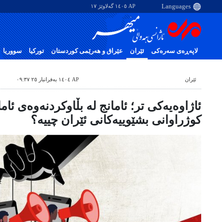
AP ١٤٠٥ گەلاوێژ ١٧
لاپەڕەی سەرەکی
ئێران
عێراق و هەرێمی کوردستان
تورکیا
سووریا
ئێران
AP ١٤٠٤ بەفرانبار ٢٥ ٠٩:٣٧
ئاژاوەیەکی تر؛ ئامانج لە بڵاوکردنەوەی ئام
کوژراوانی بشێوییەکانی ئێران چییە؟