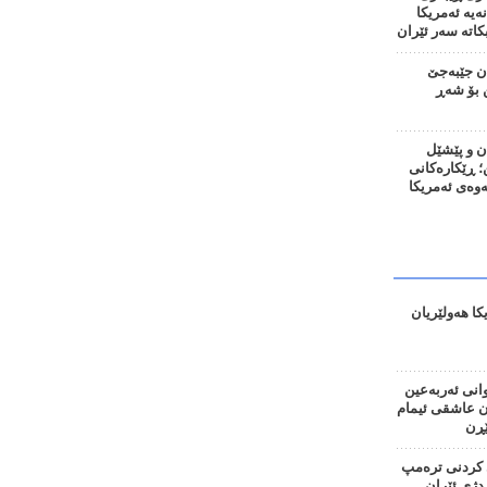
نەیە ئەمریکا
اتە سەر ئێران
ان جێبەجێ
 بۆ شەڕ
ن و پێشێل
 ڕێکارەکانی
نەوەی ئەمریکا
کا هەولێریان
وانی ئەربەعین
ان عاشقی ئیمام
ڕن
کردنی ترەمپ
دژی ئێران