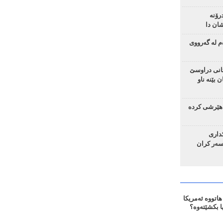
رۆنە
ان دا
م لە گەرووی
تانی دراوسێ
 بێنە ناو
هێرشی کردە
ساد و 4 چەکداری
سەر کران
اتووە ئەمریکا
ا بکشێتەوە؟