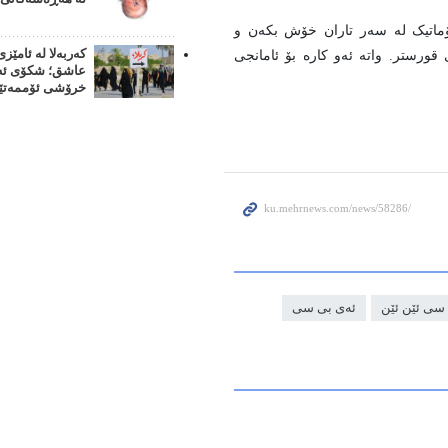
پلۆماتیک لە سەر تاران خۆش بکەن و
کەربەلا لە ئامێزی
قورستر. واتە ئەو کارە بۆ ئامانجی
عاشق؛ شکۆی ئەر
خرۆشی ئۆممەتێ
سی ئێن ئێن
ئەی بی سی