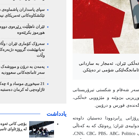
سپای پاسداران پاشماوەی د
تێکشکاوەکانی ئەمریکای نیش
ئێران ناهێڵێت ڕێڕەوی دووە
هورموز بکرێتەوە
سەرۆک کۆماری ئێران : وڵا
نەیانهێشت گرووپە دژبەرەکان
وڵات
خەڵکی ئێران، ئەمجار بە سازدانی
یەمەن بە درۆن و مووشەک 
 ئامانجگەلێکی شۆمی تر دەپێکن.
سەر ئامانجەکانی سعوودیە
21 سیخوڕی مو
 سەر شەقام و شکستی تیرۆریستانی
ئاژاوەچی لە کرمان دەستبە
وڕیزیی بێ‌وێنە و مێژوویی خەڵکی،
اگەندەی قورس و درۆیین.
یادداشت
ۆژانی ڕابردوودا دەستیان داوەتە
بۆچی کاتی ئەوە ه
دواییەی ئێران؛ ڕەوتێک کە بە کەناڵی
لە ڕۆژئاوای ئاسی
"ئیران ئینتێرنەیشنەڵ"ـه‌وە دەستی پێکرد و پاشان بە نیدیاگەلێکی وەک CNN، CBC، PBS، ABC، Politico،