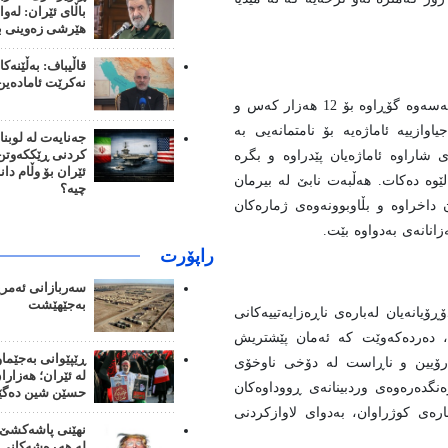
باڵای ئێران: لەوا
هێرشی زەوینی بک
قاڵیباف: بەڵێنەک
نەکرێت ئامادەین
جیاوازییەکان لە نێوان ئاماری میدیاگەلی دەرەوەیی لە 2400 تا 2571 کەسەوە گۆڕاوە بۆ 12 هەزار کەس و
 جیاوازییە ئاماژەیە بۆ نامتمانەیی بە
جەنایەت لە لوبنا
کردنی ڕێککەوتن؛
 شاراوە ئاماژەیان پێدراوە و بگرە
ئێران بۆ وڵام دا
ێوە دەکات. هەڵبەت نابێ لە بیرمان
چیە؟
ن داخراوە و بڵاوبوونەوەی ژمارەکان
زانانەی بەدواوە بێت.
راپۆرت
سەربازانی ئەمری
بەجێهێشت
ۆیانەیان لەبارەی ناڕەزایەتییەکانی
نە، دەردەکەوێت کە ئەمان پێشتریش
ڕێپێوانی بەجێما
درۆیین و ناڕاست لە دۆخی ناوخۆی
لە ئێران؛ هەزار
ەنگدەرەوەی وردبینانەی ڕووداوەکان
حسێن شین دەگێ
رەی کوژراوان، بەدوای لاوازکردنی
نهێنی پاشەکشێ 
لە هەڕەشەکانی 