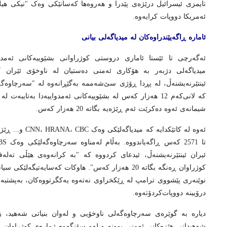
تایمزی ئیسرائیل درێژەی پێدرا و هەروەها کەسانێکی وەک "نیکی هی
ئەمریکا دووپات کرایەوە.
ئامارە ڕاگەیێندراوەکان لە میدیاگەلی بیانی
ئەگەرچی تا ئێستا ئاماری دروستی کوژراوانی بشێوییەکانی ئەمدو
میدیاگەلی دژبەر بە هۆکاری ئەمنی دەستیان لە ناوخۆی ئێران ک
ئینتێرنەیشنەڵ، لە پڕدا ڕۆژی سێ‌شەممە بەگێڕانەوە لە "سەرچاوەگە
شیمانەی ئەوە دەکرێت ئەم ڕێژەیە بگاتە 20 هەزار کەس.
ئیران ئینتێرنەیشنەڵ، ئیدعای کردووە کە "بە کرانەوەی هێڵی تەلە
کوژراوان ڕەنگە بگاتە 20 هەزار کەس". هاوکات کەسایەتی
نوێنەری پێشووی ترامپ لە ڕێکخراوی نەتەوە یەکگرتووەکان، بەپشتبە
درۆیینە دووپات‌کردۆتەوە.
دیارە بە گوێرەی سەرچاوەگەلی ناوخۆیی و لەوان بنیاتی شەهید، ز
شەهیدانی هێزەکانی ئەمنی بوونە و لەو سۆنگەوە ژمارەی کوژراوان، ز