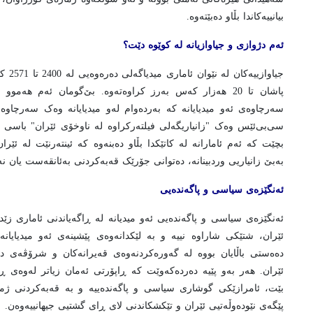
بیانییەکاندا بڵاو دەبێتەوە.
ئەم دژوازی و جیاوازیانە لە کوێوە دێت؟
پاشان تا 20 هەزار کەس بەرز کراوەتەوە. بێ‌گومان ئەم هەموو
سەرچاوەی ئەو میدیایانە کە بەردەوام لەو میدیایانە وەک سەرچاوەی
سی‌بی‌ئێس وەک "زانیاریگەلی فیلتەرکراوە لە ناوخۆی ئێران" باسی ل
بچێت کە ئەم ئامارانە لە کاتێکدا بڵاو دەبنەوە کە ئینتەرنێت لە ئێرا
بەبێ زانیاریی وردبینانە، دەتوانی جۆرێک قەبەکردنی بەئانقەست یان نە
ئەنگێزەی سیاسی و پاگەندەیی
ئەنگێزەی سیاسی و پاگەندەیی ئەو میدیانە لە ڕاگەیاندنی ئاماری زێدۆڕ
ئێران، شتێکی شاراوە نییە و بە لێکدانەوەی پێشینەی ئەو میدیایا
دەەستی باڵایان بووە لە گەورەکردنەوەی قەیرانەکان و شرۆڤەی 
ئێران. هەر بەو پێیە دەردەکەوێت کە ڕاپۆرتی ئەمان زیاتر لەوەی ڕ
بێت، ئامرازێکی گوشاری سیاسی و پاگەندەییە و بە قەبەکردنی ژما
پێگەی نێودەوڵەتیی ئێران و تێکشکاندنی لای ڕای گشتیی جیهانییەوەن.