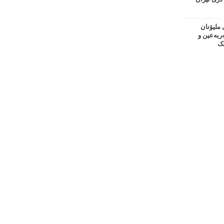
 ملیۆنان
بەعین و
ک