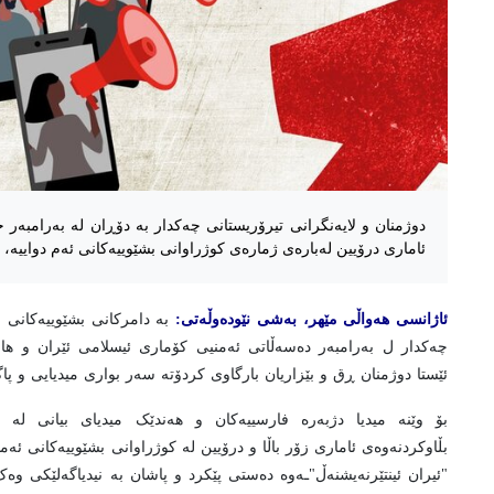
دوژمنان و لایەنگرانی تیرۆریستانی چەکدار بە دۆڕان لە بەرامبەر 
ئاماری درۆیین لەبارەی ژمارەی کوژراوانی بشێوییەکانی ئەم دواییە،
ئاژانسی هەواڵی مێهر، بەشی نێودەوڵەتی:
بە دامرکانی بشێوییەکانی
چەکدار ل بەرامبەر دەسەڵاتی ئەمنیی کۆماری ئیسلامی ئێران و ها
ئێستا دوژمنان ڕق و بێزاریان بارگاوی کردۆتە سەر بواری میدیایی و پ
بۆ وێنە میدیا دژبەرە فارسییەکان و هەندێک میدیای بیانی لە ڕ
بڵاوکردنەوەی ئاماری زۆر باڵا و درۆیین لە کوژراوانی بشێوییەکانی ئەم