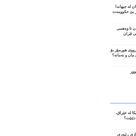
 لە جیهاندا
؛ 655 ڕۆژ بێ حکوومەت
ن تا وەهمی
ی ئێران
وی هورمۆز بۆ
ان و نەمانە؟
وور
ا لە عێراق،
دێنێت؟
ازی ڕێبەری