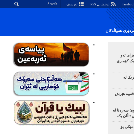
ناونیشانی RSS
ئەرشیڤ
دێری هەواڵەکان
زای ئەو
ک کۆماری
یکا لە
اقەوە هێرش
ە؛ سەرەتا لە
تاڵان بکە
مێکی بۆ