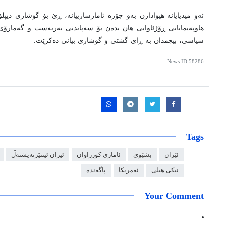
ئەو میدیایانە هیوادارن بەو جۆرە ئامارسازییانە، ڕێ بۆ گوشاری دی
هاوپەیمانانی ڕۆژئاوایی هان بدەن بۆ سەپاندنی بەربەست و گەمارۆی 
سیاسی، بیچمدان بە ڕای گشتی و گوشاری بیانی دەکرێت.
News ID
58286
Tags
ئێران
بشێوی
ئاماری کوژراوان
ئیران ئینتێرنەیشنەڵ
نیکی هیلی
ئەمریکا
پاگەندە
Your Comment