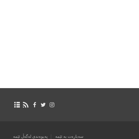
سەبارەت بە ئێمە
پەیوەندی لەگەڵ ئێمە