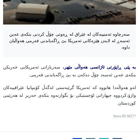
سەرچاوە ئەمنییەکان لە عێراق لە ڕەوتی چۆڵ کردنی بنکەی عەین
ئەسەڕ لە لایەن هێزەکانی ئەمریکا بێ ڕاگەیاندنی فەرمی هەواڵیان
داوە.
بە پێی ڕاپۆرتی ئاژانسی هەواڵی مێهر،
سەربازانی ئەمریکایی خەریکن
بنکەی عەین ئەسەد چۆڵ دەکەن بە بێ ڕاگەیاندنی فەرمی.
لەو هەواڵەدا هاتووە کە ئەمریکا گرێبەستی لەگەڵ کۆمپانیا عێراقییەکان
واژۆ،کردووە جیهازاتی لۆجستیکی بۆ بگوازنەوە بنکەی حەریر لە هەرێمی
کوردستان.
News ID
58277