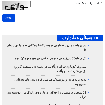
Enter Security Code
*
Send
10 هه‌واڵی هه‌ڵبژارده‌
سپای پاسداران پاشماوەی درۆنە تێکشکاوەکانی ئەمریکای نیشان
دا
ئێران ناهێڵێت ڕێڕەوی دووەم لە گەرووی هورموز بکرێتەوە
سەرۆک کۆماری ئێران : وڵاتانی دراوسێ نەیانهێشت گرووپە
دژبەرەکان بێنە ناو وڵات
یەمەن بە درۆن و مووشەک هێرشی کردە سەر ئامانجەکانی
سعوودیە
21 سیخوڕی موساد و 4 چەکداری ئاژاوەچی لە کرمان دەستبەسەر
کران