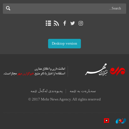
Desktop version
سەبارەت بە ئێمە
پەیوەندی لەگەڵ ئێمە
© 2017 Mehr News Agency. All rights reserved