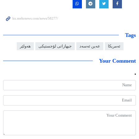
Tags
ئەمریکا
عەین ئەسەد
جیهازاتی لۆجستیکی
هەولێر
Your Comment