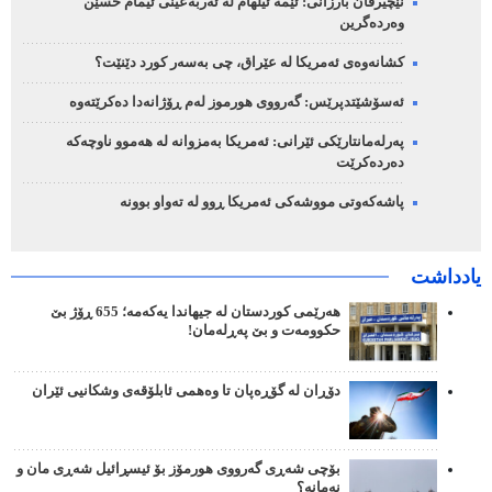
نێچیرڤان بارزانی: ئێمە ئیلهام لە ئەربەعینی ئیمام حسێن
وەردەگرین
کشانەوەی ئەمریکا لە عێراق، چی بەسەر کورد دێنێت؟
ئەسۆشێتدپرێس: گەرووی هورموز لەم ڕۆژانەدا دەکرێتەوە
پەرلەمانتارێکی ئێرانی: ئەمریکا بەمزوانە لە هەموو ناوچەکە
دەردەکرێت
پاشەکەوتی مووشەکی ئەمریکا ڕوو لە تەواو بوونە
یادداشت
هەرێمی کوردستان لە جیهاندا یەکەمە؛ 655 ڕۆژ بێ
حکوومەت و بێ پەڕلەمان!
دۆڕان لە گۆڕەپان تا وەهمی ئابلۆقەی وشکانیی ئێران
بۆچی شەڕی گەرووی هورمۆز بۆ ئیسڕائیل شەڕی مان و
نەمانە؟