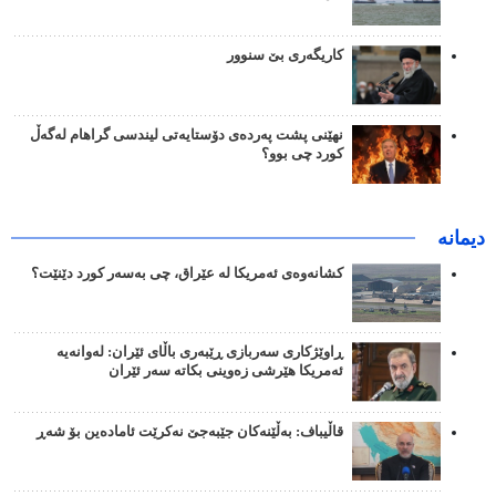
کاریگەری بێ سنوور
نهێنی پشت پەردەی دۆستایەتی لیندسی گراهام لەگەڵ
کورد چی بوو؟
دیمانە
کشانەوەی ئەمریکا لە عێراق، چی بەسەر کورد دێنێت؟
ڕاوێژکاری سەربازی ڕێبەری باڵای ئێران: لەوانەیە
ئەمریکا هێرشی زەوینی بکاتە سەر ئێران
قاڵیباف: بەڵێنەکان جێبەجێ نەکرێت ئامادەین بۆ شەڕ