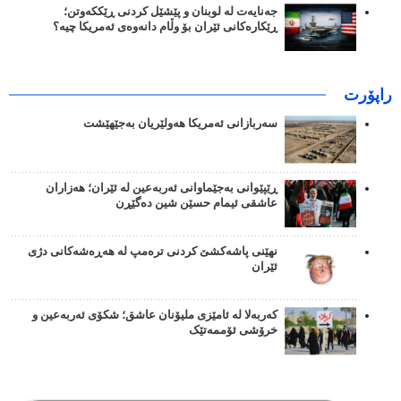
جەنایەت لە لوبنان و پێشێل کردنی ڕێککەوتن؛
ڕێکارەکانی ئێران بۆ وڵام دانەوەی ئەمریکا چیە؟
راپۆرت
سەربازانی ئەمریکا هەولێریان بەجێهێشت
ڕێپێوانی بەجێماوانی ئەربەعین لە ئێران؛ هەزاران
عاشقی ئیمام حسێن شین دەگێڕن
نهێنی پاشەکشێ کردنی ترەمپ لە هەڕەشەکانی دژی
ئێران
کەربەلا لە ئامێزی ملیۆنان عاشق؛ شکۆی ئەربەعین و
خرۆشی ئۆممەتێک