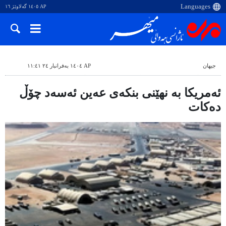
AP ١٤٠٥ گەلاوێژ ١٦
جیهان
AP ١٤٠٤ بەفرانبار ٢٤ ١١:٤١
ئەمریکا بە نهێنی بنکەی عەین ئەسەد چۆڵ
دەکات