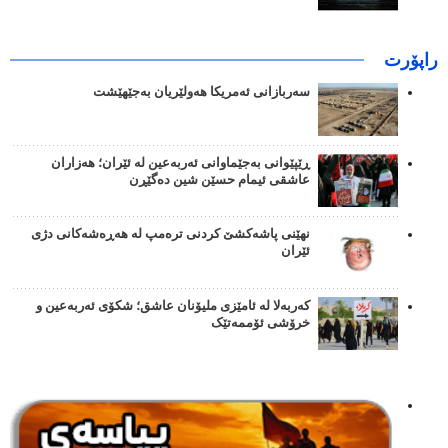
راپۆرت
سەربازانی ئەمریکا هەولێریان بەجێهێشت
ڕێپێوانی بەجێماوانی ئەربەعین لە ئێران؛ هەزاران
عاشقی ئیمام حسێن شین دەگێڕن
نهێنی پاشەکشێ کردنی ترەمپ لە هەڕەشەکانی دژی
ئێران
کەربەلا لە ئامێزی ملیۆنان عاشق؛ شکۆی ئەربەعین و
خرۆشی ئۆممەتێک