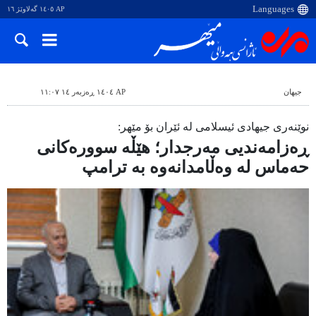
AP ١٤٠٥ گەلاوێژ ١٦
جیهان
AP ١٤٠٤ ڕەزبەر ١٤ ١١:٠٧
نوێنەری جیهادی ئیسلامی لە ئێران بۆ مێهر:
ڕەزامەندیی مەرجدار؛ هێڵە سوورەکانی
حەماس لە وەڵامدانەوە بە ترامپ