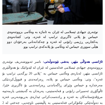
نوێنەری جیهادی ئیسلامی لە ئێران بە ئاماژە بە وەڵامی بزووتنەوەی
حیماس بۆ پلانی ئاگربڕی ترامپ لە غەزە، وتی: کشانەوەی
یەکجاریی ڕژیمی زایۆنی لە غەزە و چەکدانەنانی بەرخۆدان دوو
هێڵی سووری حیماس لە وەڵامی بۆ پلانەکەی ترامپ بوو.
ئاژانسی هەواڵی مێهر، بەشی نێودەوڵەتی:
ناسر ئەبووشەریف نوێنەری
بزووتنەوەی جیهادی ئیسلامی فەلەستین لە ئێران لە لێدوانێک بۆ هەواڵنێری
ئاژانسی مێهر، لەبارەی وەڵامی حیماس بە "پلانی 20 بڕگەیی ترامپ بۆ
غەزە"، وتی: وەڵامی حیماس بو پلانە، ڕەزامەندی و قبووڵ‌کردنێکی
مەرجدارە و حیماس وێڕای ڕاگەیاندنی ڕەزامەندیی بۆ ئاگربڕی خێرا،
ئاڵوگۆڕی ئەسیرانی زایۆنی و فەلەستینی، پەرەدان بە گەیشتنی یارمەتییە
مرۆڤدۆستانەکان بە غەزە و ڕادەست‌کرانی ئیدارەی بەڕیوەبەریی غەزە
بە دەوڵەتێکی تێکنۆکراتی فەلەستینی بە پاڵپشتیی ناوچەیی، جەختی لە 2