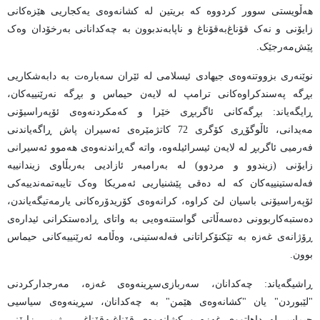
هەڵویستی سوور کردووە کە بریتین لە کشانەوەی یەکجاریی هێزەکانی
زایۆنی و نەک قۆناغ‌بەقۆناغ و ناپابەندبوون بە چەکدانانی بەرخۆدان وەک
پێش‌مەرجێک.
نوێنەری بزووتنەوەی جیهادی ئیسلامی لە ئێران سەبارەت بە دابەشکاریی
بڕگە پەسندکراوەکانی ترامپ لە لایەن حیماس و بڕگە نەرێنییەکان،
ڕایگەیاند: بڕگەکانی ئاگربڕی خێرا و کەمکردنەوەی ئۆپەراسیۆنی
مەیدانی، ئاڵوگۆڕی کۆگری 72 کاتژمێرەی ئەسیران پاش ڕاگەیاندنی
فەرمیی ئاگربڕ لە لایەن ئیسرائیلەوە، واتە گەڕاندنەوەی هەموو ئەسیرانی
زایۆنی (زیندوو و مردوو) لە بەرامبەر ئازادیی بەربڵاوی زیندانییە
فەلەستینییەکان کە لە دەقی پێشنیاریی ئەمریکا وەک تایبەتمەندییەکی
ئۆپەراسیۆنی باسیان لێ کراوە، کرانەوەی کۆریدۆرەکانی یارمەتیگەیاندن،
دەستبەکاربوونی دەسەڵاتی گواستنەوەیی بە واتای ڕادەستکرانی ئیدارەی
ڕۆژانەی غەزە بە تێکنۆکراتانی فەلەستینی، وەڵامە ئەرێنییەکانی حیماس
بوون.
ڕاشیگەیاند: چەکدانان، سەربازی‌سڕینەوەی غەزە، مەرجدارکردنی
"لێبوردن" یان "کشانەوەی هێمن" بە چەکدانان، سڕینەوەی سیاسیی
حیماس لە داهاتووی غەزە و کشانەوەی قۆناغ‌بەقۆناغی ڕژیمی زایۆنی