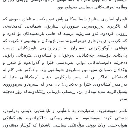
وەڵامە نەرێنییەکانی حیماسی بەدواوە بوو.
ناوبراو لەبارەی سناریۆ شیمانییەکانی پاش ئەو پلانە، بە ئاماژە بەوەی کە
لە ئاگربڕی بەڕیوەبەریی سنووردار، سناریۆی شیمانەیی کەمخایەنە،
ڕوونی کردەوە: ئەو سناریۆیە بریتییە لە هاتنی یارمەتییەکان بۆ غەزە و
کەمکردنەوەی بەرچاوی ئۆپەراسیۆنە سەربازییەکان و پێشبینی دەکرێت کە
قۆناغی ئاڵوگۆڕکردنی ئەسیران لە ژێرچاودێریی ناوبژیکاران دەست
پێ‌بکات. دۆسیەی چەکدانانی بەرخۆدان و کشانەوەی هێزەکانی زایۆنی
دەخرێنە دانوستانەکانی دواتر. بەربەستی خێرا و گەڕانەوە بۆ شەڕ و
پێکدادان دەتوانێ سێهەمین سناریۆی شیمانەیی بێت و ئەگەر هەر کام لە
لایەنەکان پێداگر بن لە سەر داواکاریی خۆیان (چەکدانانی خێرا لە
بەرامبەر کشانەوەی خێرا و یەکجاری) یان هەر لە سەرەتاو بەرەوڕووی
پێشێل‌کارییە مەیدانییەکان بن، ڕیسکی داڕمانی ڕێککەوتنەکە زۆر دەچێتە
سەر.
ناسر ئەبوشەریف سەبارەت بە نابەڵێنی و ناپابەندیی لایەنی بەرامبەر،
جەختی کرد: بەوەشەوە بە هوشیارییەکی شلگێرانەوە، هێماگەلێکی
هیوابەخشی وەک بوونی مۆڵەتێکی سیاسیی ئاشکرا کە گوشار دەنێتەوە،