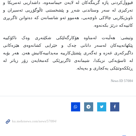
قبووڵ‌کردنی پاژە گرینگەکان لە لایەن حیماسەوە، داشداریی ئەمریکا و
تەرکیزی لە سەر وستاندنی شەڕ و پێشخستنی ئاڵوگۆڕیی ئەسیران و
ناوبژیکاریی چالاکی ناوچەیی، هەموو ئەو شانسانەن کە دەتوانن ئاگربڕی
کاتییەکە درێژ بکەنەوە.
وتیشی: هەڵبەت لەمناوە هۆکارگەلێکی شکێنەری وەک ناکۆکییە
پێکهاتەییەکان لەسەر دانانی چەک و خێرایی کشانەوەی هێزەکانی
داگیرکەری غەزە و ئەگەری پێشێل‌کارییە مەیدانییەکانیش هەن. هەر بۆیە
لە ئاسۆیەکی نزیکدا، شیمانەی ئاگربڕێکی کەمخایەن زۆر زیاتر لە
ڕێککەوتنێکی یەکجاری و بەپەلە.
News ID
57084