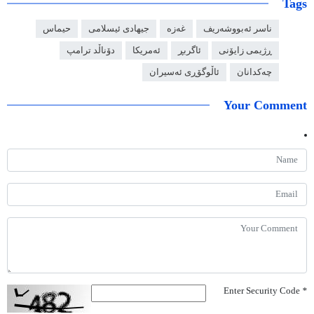
Tags
ناسر ئەبووشەریف
غەزە
جیهادی ئیسلامی
حیماس
ڕژیمی زایۆنی
ئاگربڕ
ئەمریکا
دۆناڵد ترامپ
چەکدانان
ئاڵوگۆڕی ئەسیران
Your Comment
Enter Security Code
*