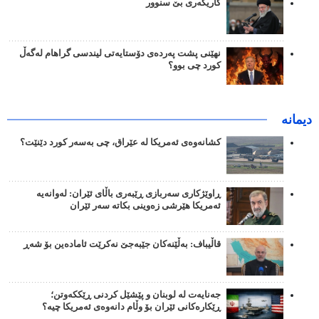
کاریگەری بێ سنوور
نهێنی پشت پەردەی دۆستایەتی لیندسی گراهام لەگەڵ
کورد چی بوو؟
دیمانە
کشانەوەی ئەمریکا لە عێراق، چی بەسەر کورد دێنێت؟
ڕاوێژکاری سەربازی ڕێبەری باڵای ئێران: لەوانەیە
ئەمریکا هێرشی زەوینی بکاتە سەر ئێران
قاڵیباف: بەڵێنەکان جێبەجێ نەکرێت ئامادەین بۆ شەڕ
جەنایەت لە لوبنان و پێشێل کردنی ڕێککەوتن؛
ڕێکارەکانی ئێران بۆ وڵام دانەوەی ئەمریکا چیە؟