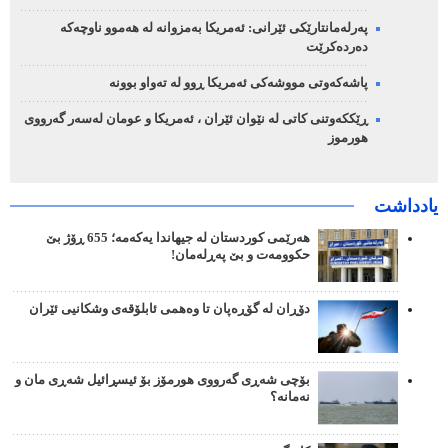
پەرلەمانتارێکی ئێرانی: ئەمریکا بەمزوانە لە هەموو ناوچەکە
دەردەکرێت
پاشەکەوتی مووشەکی ئەمریکا ڕوو لە تەواو بوونە
ڕێککەوتنی کاتی لە نێوان ئێران ، ئەمریکا و عومان لەسەر گەرووی
هورموز
یادداشت
هەرێمی کوردستان لە جیهاندا یەکەمە؛ 655 ڕۆژ بێ
حکوومەت و بێ پەڕلەمان!
دۆڕان لە گۆڕەپان تا وەهمی ئابلۆقەی وشکانیی ئێران
بۆچی شەڕی گەرووی هورمۆز بۆ ئیسڕائیل شەڕی مان و
نەمانە؟