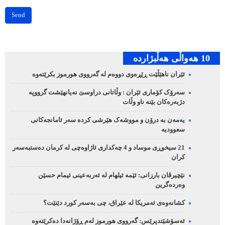
Send
10 هه‌واڵی هه‌ڵبژارده‌
ئێران ناهێڵێت ڕێڕەوی دووەم لە گەرووی هورموز بکرێتەوە
سەرۆک کۆماری ئێران : وڵاتانی دراوسێ نەیانهێشت گرووپە
دژبەرەکان بێنە ناو وڵات
یەمەن بە درۆن و مووشەک هێرشی کردە سەر ئامانجەکانی
سعوودیە
21 سیخوڕی موساد و 4 چەکداری ئاژاوەچی لە کرمان دەستبەسەر
کران
نێچیرڤان بارزانی: ئێمە ئیلهام لە ئەربەعینی ئیمام حسێن
وەردەگرین
کشانەوەی ئەمریکا لە عێراق، چی بەسەر کورد دێنێت؟
ئەسۆشێتدپرێس: گەرووی هورموز لەم ڕۆژانەدا دەکرێتەوە