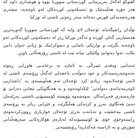
گفتوگۆ لەگەڵ بەرپرسانی کوردستانی سووریا بووە و هوشداری داوە کە
هەر جۆرە هەڵمەتێک بۆ دەسکەوتی کوردەکان لەو ناوچەیە، سێبەری
هەڕەشەیەکی قورس دەخاتە سەر ڕەوتی ئاشتی لە تورکیا.
بۆڵدان ڕاشیگەیاند: ئۆجەلان لای وایە کە کوردستانی سووریا گەورەترین
هەستیاریی گەلی کوردە و ئەگەر تورکیا ڕێز لە دەسکەوتی کوردەکانی ئەو
ناوچەیە بگرێت و بوارێکی یاسایی و دیموکراتیک بۆ ژیانی ئەوان دابین
بکات، ئەوا دەتوانێ وڵاتێکی نمانە بێت لە ئاستی ڕۆژهەڵاتی ناوین.
ئەندامی وه‌فدى ئیمراڵی بە ئاماژە بە نرخاندنی هاوڕایی ڕەوتە
نەتەوەپەرەستەکان و خود دەوڵەت باخچەلی لەگەڵ پڕۆسەی ئاشتی لە
لایەن ئۆجەلانەوە، زیادی کرد: ئۆجەلان ئەم هەڵویستەی بە "داشداریی
ئاوەزمەندانەی دەوڵەتی" لێکداوەتەوە و بە هەنگاوێکی ئیجابی دەزانێ بۆ
چارەسەری قەیرانەکان. بەوەشەوە پێویستە کۆمیسیۆنی ئاشتیی پەرلەمان
دەبێ هەنگاوی بەرز و کردەکی هەڵبگرێت و خێرایی زیاتر بە پڕۆسەی
ئاشتی ببەخشێت و تەنانەت بەڕێز ئۆجەلان خوازیاری ڕوون‌کردنەوەی
ڕاستەوخۆی خۆی بۆ کۆمیسیۆنەکە لەبارەی هۆکارەکانی سەرهەڵدانی
شۆڕش و بە ئاراستە چەکداریدا ڕۆیشتنیەتی.