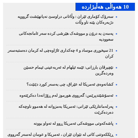
10 هه‌واڵی هه‌ڵبژارده‌
سەرۆک کۆماری ئێران : وڵاتانی دراوسێ نەیانهێشت گرووپە
دژبەرەکان بێنە ناو وڵات
یەمەن بە درۆن و مووشەک هێرشی کردە سەر ئامانجەکانی
سعوودیە
21 سیخوڕی موساد و 4 چەکداری ئاژاوەچی لە کرمان دەستبەسەر
کران
نێچیرڤان بارزانی: ئێمە ئیلهام لە ئەربەعینی ئیمام حسێن
وەردەگرین
کشانەوەی ئەمریکا لە عێراق، چی بەسەر کورد دێنێت؟
ئەسۆشێتدپرێس: گەرووی هورموز لەم ڕۆژانەدا دەکرێتەوە
پەرلەمانتارێکی ئێرانی: ئەمریکا بەمزوانە لە هەموو ناوچەکە
دەردەکرێت
پاشەکەوتی مووشەکی ئەمریکا ڕوو لە تەواو بوونە
ڕێککەوتنی کاتی لە نێوان ئێران ، ئەمریکا و عومان لەسەر گەرووی