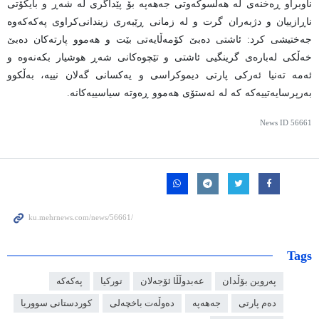
ناوبراو ڕەخنەی لە هەڵسوکەوتی جەهەپە بۆ پێداگری لە شەڕ و بایکۆتی
ناڕازییان و دژبەران گرت و لە زمانی ڕێبەری زیندانی‌کراوی پەکەکەوە
جەختیشی کرد: ئاشتی دەبێ کۆمەڵایەتی بێت و هەموو پارتەکان دەبێ
خەڵکی لەبارەی گرینگیی ئاشتی و تێچوەکانی شەڕ هوشیار بکەنەوە و
ئەمە تەنیا ئەرکی پارتی دیموکراسی و یەکسانی گەلان نییە، بەڵکوو
بەرپرسایەتییەکە کە لە ئەستۆی هەموو ڕەوتە سیاسییەکانە.
News ID
56661
Tags
پەروین بۆڵدان
عەبدوڵڵا ئۆجەلان
تورکیا
پەکەکە
دەم پارتی
جەهەپە
دەوڵەت باخچەلی
کوردستانی سووریا