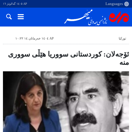
AP ١٤٠٥ گەلاوێژ ١٦
تورکیا
AP ١٤٠٤ خەرمانان ١٤ ١٠:٢٢
ئۆجەلان: کوردستانی سووریا هێڵی سووری
منە