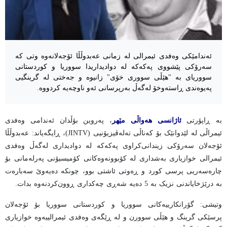
ئەندامێکی وەفدی ئیمرالی لە زمانی عەبدوڵڵا ئۆجەلانەوە وتی کە
سەرۆکی پێشووی پەکەکە لە دوادیداریدا سووریا و کوردستانی
سووریای بە "هێڵی سووری خۆی" زانیوە و جەختی لە گرینگیی
پەیوەندی ڕاستەوخۆ لەگەڵ بەرپرسانی ئەو ناوچەیە کردووە.
بە ڕاپۆرتی
ئاژانسی هەواڵی مێهر
، پەروین بۆڵدان ئەندامی وه‌فدى
ئیمراڵی لە لێدوانێک بۆ کەناڵی تەلەڤیزیۆنیی (JINTV)، ڕایگەیاند: عەبدوڵڵا
ئۆجەلان سەرۆکی زیندانی‌کراوی پەکەکە لە دوادیداری لەگەڵ وەفدی
ئیمرالی خوازیاری بەشداری لە کۆبوونەوەکانی کۆمیسیۆنی پەرلەمانی بۆ
چارەسەریی پرسی کورد و ڕەوتی ئاشتی بوو، چونکە دەیەوێ سەبارەت
بە درێژخایاندنی نزیک بە 5 دەیە شەڕی چەکداری ڕوون‌کردنەوە بدات.
وتیشی: گۆرانکارییەکانی سووریا و کوردستانی سووریا بۆ ئۆجەلان
پرسێکی گرینگ و هێڵی سوورن و لە ڕێگەی وەفدی ئیمرالییەوە خوازیاری