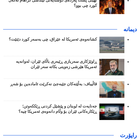
نهێنی پشت پەردەی دۆستایەتی لیندسی گراهام لەگەڵ
کورد چی بوو؟
دیمانە
کشانەوەی ئەمریکا لە عێراق، چی بەسەر کورد دێنێت؟
ڕاوێژکاری سەربازی ڕێبەری باڵای ئێران: لەوانەیە
ئەمریکا هێرشی زەوینی بکاتە سەر ئێران
قاڵیباف: بەڵێنەکان جێبەجێ نەکرێت ئامادەین بۆ شەڕ
جەنایەت لە لوبنان و پێشێل کردنی ڕێککەوتن؛
ڕێکارەکانی ئێران بۆ وڵام دانەوەی ئەمریکا چیە؟
راپۆرت