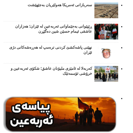
سەربازانی ئەمریکا هەولێریان بەجێهێشت
ڕێپێوانی بەجێماوانی ئەربەعین لە ئێران؛ هەزاران
عاشقی ئیمام حسێن شین دەگێڕن
نهێنی پاشەکشێ کردنی ترەمپ لە هەڕەشەکانی دژی
ئێران
کەربەلا لە ئامێزی ملیۆنان عاشق؛ شکۆی ئەربەعین و
خرۆشی ئۆممەتێک