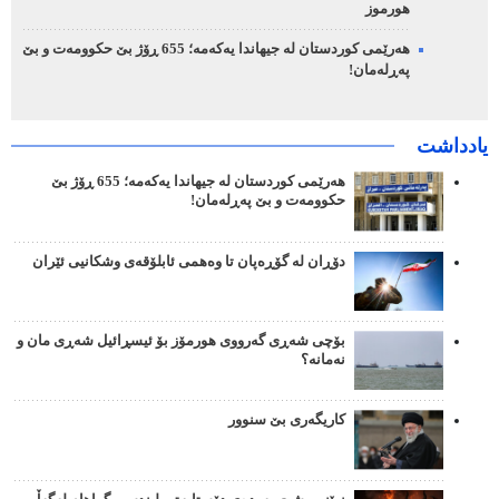
هورموز
هەرێمی کوردستان لە جیهاندا یەکەمە؛ 655 ڕۆژ بێ حکوومەت و بێ
پەڕلەمان!
یادداشت
هەرێمی کوردستان لە جیهاندا یەکەمە؛ 655 ڕۆژ بێ
حکوومەت و بێ پەڕلەمان!
دۆڕان لە گۆڕەپان تا وەهمی ئابلۆقەی وشکانیی ئێران
بۆچی شەڕی گەرووی هورمۆز بۆ ئیسڕائیل شەڕی مان و
نەمانە؟
کاریگەری بێ سنوور