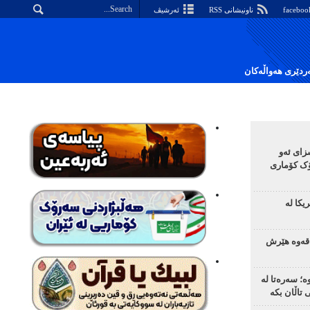
ناونیشانی RSS
ئەرشیڤ
دێری هەواڵەکان
زای ئەو
ک کۆماری
یکا لە
اقەوە هێرش
ە؛ سەرەتا لە
تاڵان بکە