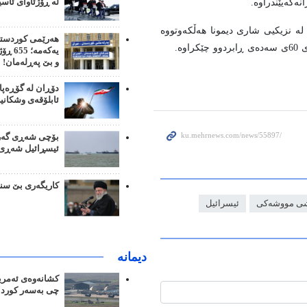
لە ڕۆژئاوای ئاسی
ەگەیێندراوە.
لە نزیکیی شاری دیمونا هەڵکەوتووە
هەرێمی کوردستان
یەکەمە
و بێ پەڕلەمان!
دۆڕان لە گۆڕەپا
ئابلۆقەی وشکانی
بۆچی شەڕی گەرو
ئیسڕائیل شەڕی م
کاریگەری بێ سن
ی مووشەکی
ئیسرائیل
دیمانە
کشانەوەی ئەمریک
چی بەسەر کورد 