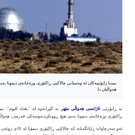
میدیا زایۆنییەکان لە وەستانی چالاکیی ڕاکتۆری وزەخانەی دیمونا ب
هەواڵیان دا.
بە ڕاپۆرتی
ئاژانسی هەواڵی مێهر
بە گێڕانەوە لە "بغداد الیوم"، مید
ڕاکتۆری وزەخانەی دیمونا بەبێ هیچ ڕوونکردنەوەیەکی فەرمی، هەواڵیا