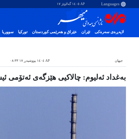
AP ١٤٠٥ گەلاوێژ ١٧
لاپەڕەی سەرەکی
ئێران
عێراق و هەرێمی کوردستان
تورکیا
سووریا
جیهان
AP ١٤٠٤ پووشپەڕ ١٧ ٠٨:٣٣
بەغداد ئەلیوم: چالاکیی هێزگەی ئەتۆمی ئی