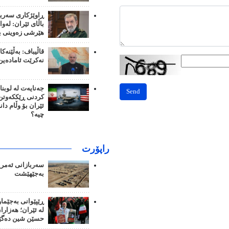
ڕاوێژکاری سەرب
باڵای ئێران: لەوا
هێرشی زەوینی بک
قاڵیباف: بەڵێنەک
نەکرێت ئامادەین
جەنایەت لە لوبنا
Send
کردنی ڕێککەوتن؛
ئێران بۆ وڵام دا
چیە؟
راپۆرت
سەربازانی ئەمری
بەجێهێشت
ڕێپێوانی بەجێما
لە ئێران؛ هەزار
حسێن شین دەگێ