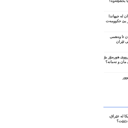
ا بکشێتەوە؟
 لە جیهاندا
؛ 655 ڕۆژ بێ حکوومەت
ن تا وەهمی
ی ئێران
وی هورمۆز بۆ
ان و نەمانە؟
وور
ا لە عێراق،
دێنێت؟