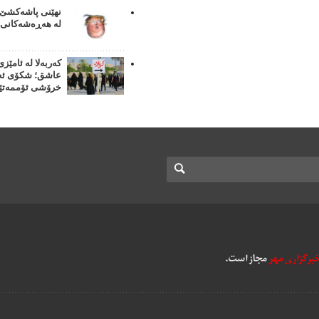
نهێنی پاشەکشێ 
لە هەڕەشەکانی 
کەربەلا لە ئامێزی
عاشق؛ شکۆی ئەر
خرۆشی ئۆممەتێ