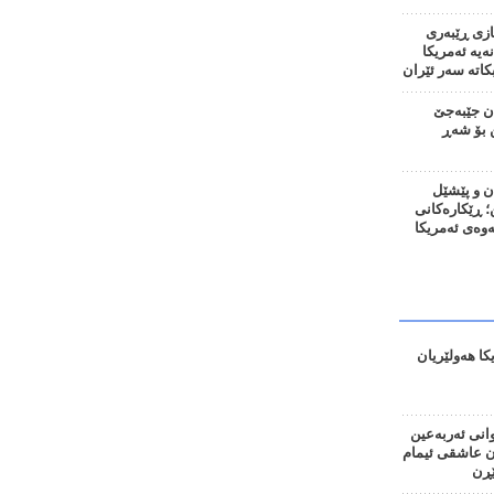
ازی ڕێبەری
نەیە ئەمریکا
اتە سەر ئێران
ان جێبەجێ
 بۆ شەڕ
ن و پێشێل
 ڕێکارەکانی
نەوەی ئەمریکا
کا هەولێریان
وانی ئەربەعین
ان عاشقی ئیمام
ڕن