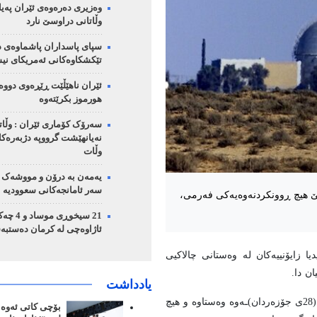
وەزیری دەرەوەی ئێران پەیا
وڵاتانی دراوسێ نارد
سپای پاسداران پاشماوەی د
تێکشکاوەکانی ئەمریکای نیش
ئێران ناهێڵێت ڕێڕەوی دووە
هورموز بکرێتەوە
سەرۆک کۆماری ئێران : وڵا
نەیانهێشت گرووپە دژبەرەکان
وڵات
یەمەن بە درۆن و مووشەک 
سەر ئامانجەکانی سعوودیە
ەبێ هیچ ڕوونکردنەوەیەکی فەرمی،
21 سیخوڕی مو
ئاژاوەچی لە کرمان دەستبە
یا زایۆنییەکان لە وەستانی چالاکیی
ن دا.
یادداشت
ئەو سەرچاوانە ڕایانگەیاند کە چالاکیی ڕاکتۆری دیمۆنا لە 18ی ژوئەن (28ی جۆزەردان)ـەوە وەستاوە و هیچ
بۆچی کاتی ئەوە ه