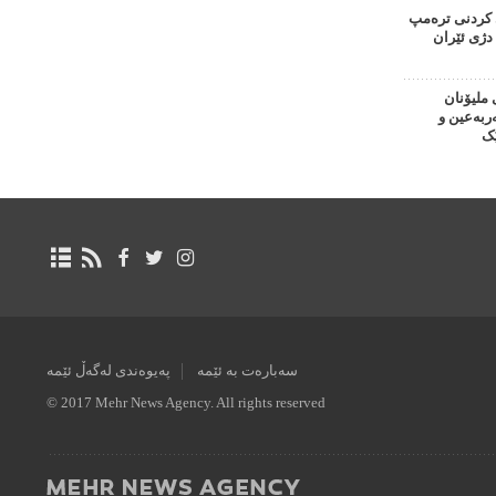
کردنی ترەمپ
دژی ئێران
 ملیۆنان
بەعین و
ک
سەبارەت بە ئێمە
پەیوەندی لەگەڵ ئێمە
© 2017 Mehr News Agency. All rights reserved