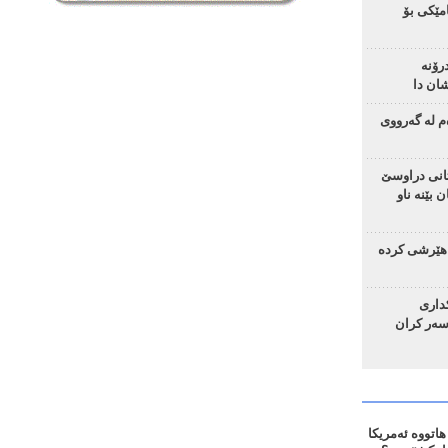
مێکی بۆ
رۆنە
ان دا
م لە گەرووی
تانی دراوسێ
 بێنە ناو
هێرشی کردە
ساد و 4 چەکداری
سەر کران
اتووە ئەمریکا