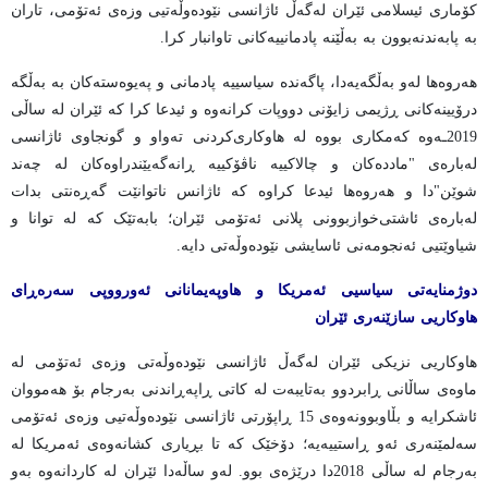
کۆماری ئیسلامی ئێران لەگەڵ ئاژانسی نێودەوڵەتیی وزەی ئەتۆمی، تاران
بە پابەندنەبوون بە بەڵێنە پادمانییەکانی تاوانبار کرا.
هەروەها لەو بەڵگەیەدا، پاگەندە سیاسییە پادمانی و پەیوەستەکان بە بەڵگە
درۆیینەکانی ڕژیمی زایۆنی دووپات کرانەوە و ئیدعا کرا کە ئێران لە ساڵی
2019ـه‌وە کەمکاری بووە لە هاوکاری‌کردنی تەواو و گونجاوی ئاژانسی
لەبارەی "ماددەکان و چالاکییە ناڤۆکییە ڕانەگەیێندراوەکان لە چەند
شوێن"دا و هەروەها ئیدعا کراوە کە ئاژانس ناتوانێت گەڕەنتی بدات
لەبارەی ئاشتی‌خوازبوونی پلانی ئەتۆمی ئێران؛ بابەتێک کە لە توانا و
شیاوێتیی ئەنجومەنی ئاسایشی نێودەوڵەتی دایە.
دوژمنایەتی سیاسیی ئەمریکا و هاوپەیمانانی ئەورووپی سەرەڕای
هاوکاریی سازێنەری ئێران
هاوکاریی نزیکی ئێران لەگەڵ ئاژانسی نێودەوڵەتی وزەی ئەتۆمی لە
ماوەی ساڵانی ڕابردوو بەتایبەت لە کاتی ڕاپەڕاندنی بەرجام بۆ هەمووان
ئاشکرایە و بڵاوبوونەوەی 15 ڕاپۆرتی ئاژانسی نێودەوڵەتیی وزەی ئەتۆمی
سەلمێنەری ئەو ڕاستییەیە؛ دۆخێک کە تا بڕیاری کشانەوەی ئەمریکا لە
بەرجام لە ساڵی 2018دا درێژەی بوو. لەو ساڵەدا ئێران لە کاردانەوە بەو