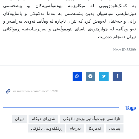
بە کەڵک‌ئاوەژوویی لە میکانیزمە نێودەوڵەتییەکان بۆ پێشخستنی
دوژمنایەتی سیاسییان بەبێ پشتبەستن بە بنەما تەکنیکی و یاساییەکان
زانی و جەختیان لەوەش کرد کە ئێران ناچارە لە وەڵامدانەوەی بەرامبەر و
ئەو وەڵامە لە چوارچێوەی یاسای نێودەوڵەتی و بەرپرسایەتییە ڕەواکانی
ئێران ئەنجام دەدرێت.
News ID
55399
Tags
ئاژانسی نێودەوڵەتیی وزەی ناڤۆکی
شۆڕای حوکام
ئێران
پیتاندن
ئەمریکا
بەرجام
ڕێککەوتنی ناڤۆکی