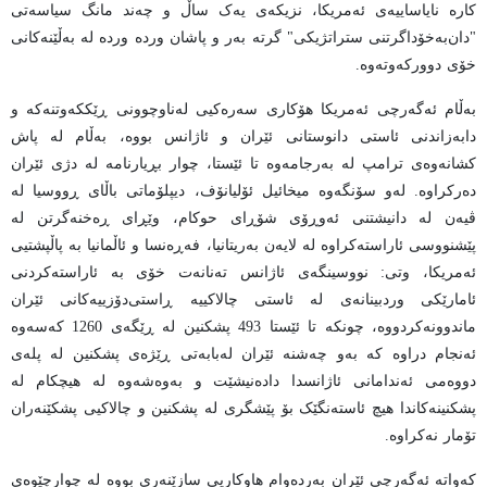
کارە نایاساییەی ئەمریکا، نزیکەی یەک ساڵ و چەند مانگ سیاسەتی
"دان‌بەخۆداگرتنی ستراتژیکی" گرتە بەر و پاشان وردە وردە لە بەڵێنەکانی
خۆی دوورکەوتەوە.
بەڵام ئەگەرچی ئەمریکا هۆکاری سەرەکیی لەناوچوونی ڕێککەوتنەکە و
دابەزاندنی ئاستی دانوستانی ئێران و ئاژانس بووە، بەڵام لە پاش
کشانەوەی ترامپ لە بەرجامەوە تا ئێستا، چوار بڕیارنامە لە دژی ئێران
دەرکراوە. لەو سۆنگەوە میخائیل ئۆلیانۆف، دیپلۆماتی باڵای ڕووسیا لە
ڤیەن لە دانیشتنی ئەوڕۆی شۆڕای حوکام، وێڕای ڕەخنەگرتن لە
پێشنووسی ئاراستەکراوە لە لایەن بەریتانیا، فەڕەنسا و ئاڵمانیا بە پاڵپشتیی
ئەمریکا، وتی: نووسینگەی ئاژانس تەنانەت خۆی بە ئاراستەکردنی
ئامارێکی وردبینانەی لە ئاستی چالاکییە ڕاستی‌دۆزییەکانی ئێران
ماندوونەکردووە، چونکە تا ئێستا 493 پشکنین لە ڕێگەی 1260 کەسەوە
ئەنجام دراوە کە بەو چەشنە ئێران لەبابەتی ڕێژەی پشکنین لە پلەی
دووەمی ئەندامانی ئاژانسدا دادەنیشێت و بەوەشەوە لە هیچکام لە
پشکنینەکاندا هیچ ئاستەنگێک بۆ پێشگری لە پشکنین و چالاکیی پشکێنەران
تۆمار نەکراوە.
کەواتە ئەگەرچی ئێران بەردەوام هاوکاریی سازێنەری بووە لە چوارچێوەی