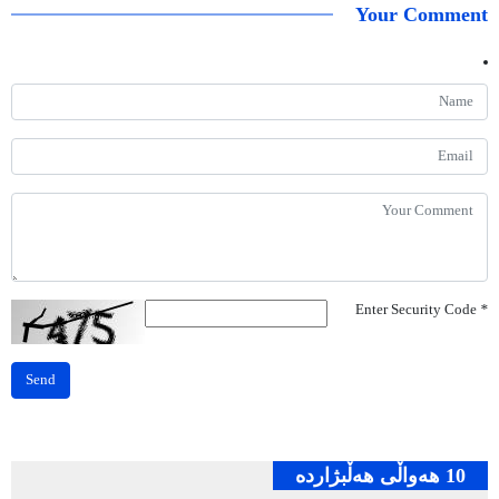
Your Comment
Enter Security Code
*
Send
10 هه‌واڵی هه‌ڵبژارده‌