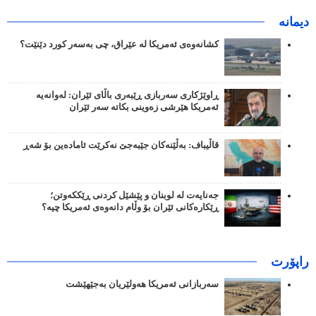
دیمانە
کشانەوەی ئەمریکا لە عێراق، چی بەسەر کورد دێنێت؟
ڕاوێژکاری سەربازی ڕێبەری باڵای ئێران: لەوانەیە
ئەمریکا هێرشی زەوینی بکاتە سەر ئێران
قاڵیباف: بەڵێنەکان جێبەجێ نەکرێت ئامادەین بۆ شەڕ
جەنایەت لە لوبنان و پێشێل کردنی ڕێککەوتن؛
ڕێکارەکانی ئێران بۆ وڵام دانەوەی ئەمریکا چیە؟
راپۆرت
سەربازانی ئەمریکا هەولێریان بەجێهێشت