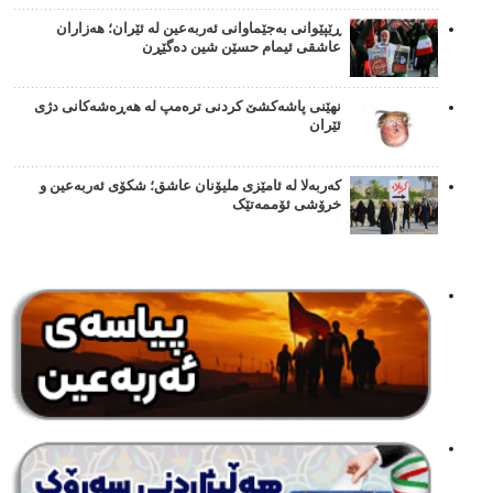
ڕێپێوانی بەجێماوانی ئەربەعین لە ئێران؛ هەزاران
عاشقی ئیمام حسێن شین دەگێڕن
نهێنی پاشەکشێ کردنی ترەمپ لە هەڕەشەکانی دژی
ئێران
کەربەلا لە ئامێزی ملیۆنان عاشق؛ شکۆی ئەربەعین و
خرۆشی ئۆممەتێک