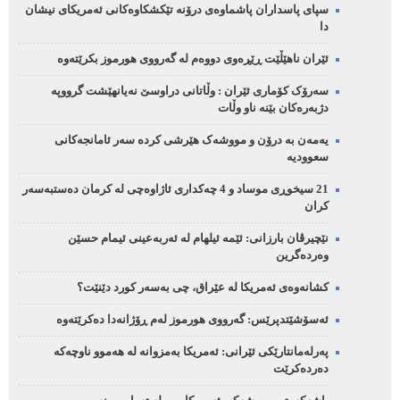
سپای پاسداران پاشماوەی درۆنە تێکشکاوەکانی ئەمریکای نیشان
دا
ئێران ناهێڵێت ڕێڕەوی دووەم لە گەرووی هورموز بکرێتەوە
سەرۆک کۆماری ئێران : وڵاتانی دراوسێ نەیانهێشت گرووپە
دژبەرەکان بێنە ناو وڵات
یەمەن بە درۆن و مووشەک هێرشی کردە سەر ئامانجەکانی
سعوودیە
21 سیخوڕی موساد و 4 چەکداری ئاژاوەچی لە کرمان دەستبەسەر
کران
نێچیرڤان بارزانی: ئێمە ئیلهام لە ئەربەعینی ئیمام حسێن
وەردەگرین
کشانەوەی ئەمریکا لە عێراق، چی بەسەر کورد دێنێت؟
ئەسۆشێتدپرێس: گەرووی هورموز لەم ڕۆژانەدا دەکرێتەوە
پەرلەمانتارێکی ئێرانی: ئەمریکا بەمزوانە لە هەموو ناوچەکە
دەردەکرێت