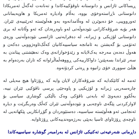
ڕیساکانی ئاژانس و دانوستانە ناوڤۆکییەکاندا و تەنانەت لەگەڵ ئەمریکادا
دانوستانی ناڕاستەوخۆی بووە، بەڵام وادیارە ئەمریکا و هاوپەیمانانی
ئەورووپیی، خۆ دەبوێرن لە وەڵامدانەوە بەو هەڵوێستە ئەرێنییەی ئێران.
هەر بۆیە شرۆڤەکارانی نێودەوڵەتی لەو باوەڕەدان کە ئەو وڵاتانە لە بری
دانوستانی لۆژیکی و ژیرانە، لە دەفرایەتیی ئاژانسی نێودەوڵەتیی وزەی
ئەتۆمی بۆ گەیشتن بە ئامانجە سیاسییەکانیان کەڵک‌ئاوەژوویی دەکەن و
هەوڵ دەدەن مەرجە یەک‌لایانە و زێدۆخوازانەی وەک نەهێشتنی پیتاندن بە
سەر ئێراندا بسەپێنن؛ داواکارییەکی ڕووهەڵماڵراوانە کە تاران بەردەوام بە
هێڵێ سووری خۆی زانیوە و ڕەتی کردۆتەوە.
ئەمە لە کاتێکدایە کە شرۆڤەکاران لایان وایە کە ڕۆژئاوا هیچ مەیلی لە
چارەسەریی ژیرانە و لۆژیکیی و پاوەجێی پرسی ناڤۆکیی ئێران نییە،
بەڵکوو دەیەوێ لە بابەتی ناڤۆکی وەک باڵێکی گوشاری سیاسی بۆ
لاوازکردنی پێگەی ناوچەیی و نێودەوڵەتیی ئێران کەڵک وەربگرێت و دیارە
ئەنجامی ئەو هەڵوێستە سیاسییە، دەستێوەردان و گۆڕانکاریی پێکهاتەیی لە
ناوچەی ڕۆژئاوای ئاسیا بەپێی بەرژەوەندییەکانی ڕۆژئاوایە.
داڕمانی شەرعیەتی تەکنیکی ئاژانس لە بەرامبەر گوشارە سیاسییەکاندا