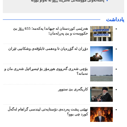
پاشەکەوتی مووشەکی ئەمریکا ڕوو لە تەواو بوونە
یادداشت
هەرێمی کوردستان لە جیهاندا یەکەمە؛ 655 ڕۆژ بێ
حکوومەت و بێ پەڕلەمان!
دۆڕان لە گۆڕەپان تا وەهمی ئابلۆقەی وشکانیی ئێران
بۆچی شەڕی گەرووی هورمۆز بۆ ئیسڕائیل شەڕی مان و
نەمانە؟
کاریگەری بێ سنوور
نهێنی پشت پەردەی دۆستایەتی لیندسی گراهام لەگەڵ
کورد چی بوو؟