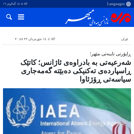
AP ١٤٠٥ گەلاوێژ ١٦
ئێران
AP ١٤٠٤ جۆزەردان ٢٢ ٢٠:٤٨
ڕاپۆرتی تایبەتی مێهر؛
شەرعیەتی بە بادراوەی ئاژانس؛ کاتێک
ڕاسپاردەی تەکنیکی دەبێتە گەمەجاری
سیاسەتی ڕۆژئاوا