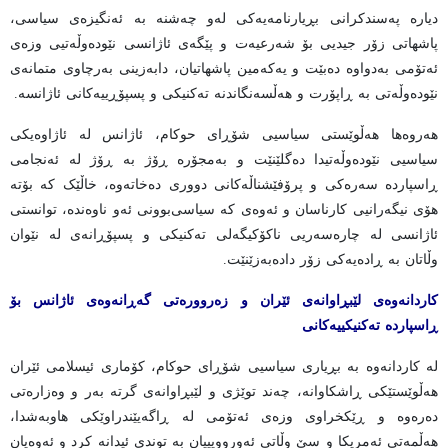
دیارە پەسندکرانی بڕیارنامەیەکی لەو چەشنە بە ئەنگیزەی سیاسی،
پاشهاتی زۆر جیدیی بۆ شەرعیەت و پێگەی ئاژانسی نێودەوڵەتیی وزەی
ئەتۆمی بەدواوە دەبێت و یەکەمین پاشهاتیان، دابەزینی بەرچاوی متمانەی
نێودەوڵەتی بە ڕاپۆرت و هەڵسەنگاندنە تەکنیکی و پسپۆڕییەکانی ئاژانسە.
هەروەها هەڵوێستی سیاسیی شۆڕای حوکام، ئاژانس لە ئاژاوەیکی
سیاسیی نێودەوڵەتیدا دەگلێنێت و بەمجۆرە ڕۆژ بە ڕۆژ لە ئەنجامی
ڕاسپاردە سەرەکی و پرۆفێشناڵەکانی دووری دەخاتەوە، خاڵێک کە بۆتە
هۆی نیگەرانیی کارناسان و ئەوەی کە سیاسی‌بوونی ئەو ناوەندە، توانستی
ئاژانسی لە چارەسەریی ناکۆکیگەلی تەکنیکی و پسپۆڕانەی لە نێوان
وڵاتان بە ڕادەیەکی زۆر دادەبەزێنێت.
کاردانەوەی لێبڕاوانەی ئێران و زەروورەتی گەڕانەوەی ئاژانس بۆ
ڕاسپاردە تەکنیکییەکانی
لە کاردانەوە بە بڕیاری سیاسیی شۆڕای حوکام، کۆماری ئیسلامی ئێران
هەڵوێستێکی ڕاشکاوانە، چەند توێژی و لێبڕاوانەی گرتە بەر و وەزارەتی
دەرەوە و ڕێکخراوی وزەی ئەتۆمی لە ڕاگەیێندراوێکی هاوبەشدا،
هەڵمەتی ئەمریکا و سێ وڵاتی ئەورووپییان بە توندی ئیدانە کرد و ئەوەیان