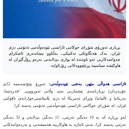
بڕیاری ئەوڕۆی شۆڕای حوکامی ئاژانسی نێودەوڵەتیی ئەتۆمی دژی
ئێران، نەک هەنگاوێکی تەکنیکی، بەڵکوو نیشاندەری ئاشکرای
چەواشەکاریی ئەو ناوەندە لە بواری بێ‌لایەنی بەرەو ڕۆڵ‌گێڕان لە
هاوکێشە سیاسییە پڕتێچووەکانی ڕۆژئاوایە.
ئاژانسی هەواڵی مێهر، بەشی نێودەوڵەتی:
ئەوڕۆ پێنج‌شەممە 22ی
جۆزەردان) بڕیارنامەی پێشنیاریی سێ وڵاتی ئەورووپی "فەڕەنسا،
بەریتانیا و ئاڵمانیا) وێڕای ئەمریکا لە دژی پلانیئاشتی‌خوازانەی ناڤۆکیی
ئێران، لە شۆڕای حوکامی ئاژانسی نێودەوڵەتیی ئەتۆمی پەسند کرا.
لەو بڕیارە کە بە 19 دەنگی ئەرێنی، 11 دەنگی بێ‌لایەن و 32 دەنگی
نەرێنی پەسند کرا، بەبێ ئاماژە بە هاوکارییە هەمیشەیی و بەردەوامەکانی