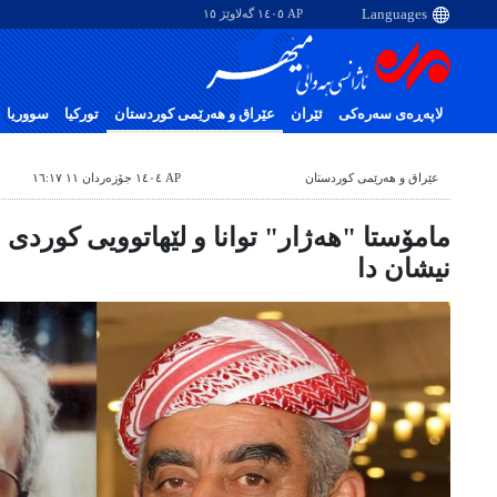
AP ١٤٠٥ گەلاوێژ ١٥
لاپەڕەی سەرەکی
ئێران
عێراق و هەرێمی کوردستان
تورکیا
سووریا
عێراق و هەرێمی کوردستان
AP ١٤٠٤ جۆزەردان ١١ ١٦:١٧
مامۆستا "هەژار" توانا و لێهاتوویی کوردی ب
نیشان دا