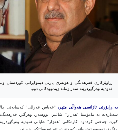
ڕاوێژکاری فه‌رهه‌نگی و هونه‌ری پارتی دیموکڕاتی کوردستان وتی:
ئەوەیە وەرگێڕدرێتە سەر زمانە زیندووەکانی دونیا.
بە ڕاپۆرتی ئاژانسی هەواڵی مێهر،
"عه‌باس غه‌زالی" که‌سایه‌تی چال
سه‌باره‌ت به مامۆستا "هەژار"؛ شاعیر، نووسه‌ر، وه‌رگێر، فه‌رهه‌نگ‌
کورد، جه‌ختی کرده‌وه: کاره‌کانی "هەژار" شایانی ئەوەیە وەرگێڕدرێتە
ڕێگەی ئەوەوە ئەدەبیاتی کوردی دەبێتە ئەدەبیاتێکی جیهانی.