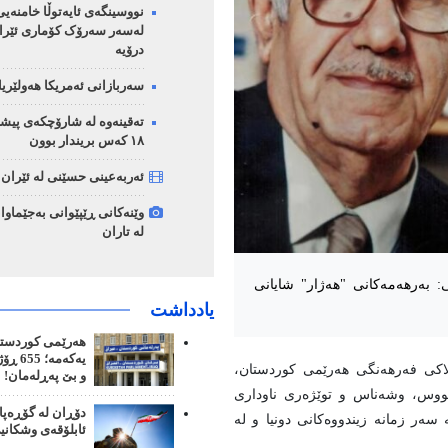
نووسینگەی ئایەتوڵا خامنەیی
لەسەر سەرۆک کۆماری ئێرا
درۆیە
سەربازانی ئەمریکا هەولێر
تەقینەوە لە شارۆچکەی پیش
١٨ کەس بریندار بوون
ئەربەعینی حسێنی لە ئێران
وێنەکانی ڕێپێوانی بەجێماوا
لە تاران
 به‌رهه‌مه‌کانی "هەژار" شایانی
یادداشت
هەرێمی کوردستان
یەکەمە
اکی فه‌رهه‌نگی هه‌رێمی کوردستان،
و بێ پەڕلەمان!
‌نووس، وشه‌ناس و توێژه‌ری ناوداری
دۆڕان لە گۆڕەپا
 سەر زمانە زیندووەکانی دونیا و لە
ئابلۆقەی وشکانی