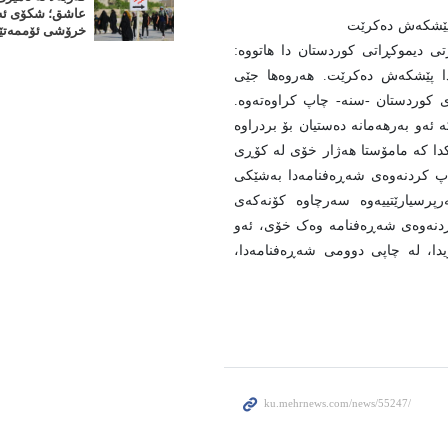
عاشق؛ شکۆی ئەر
ا پێشکەش دەکرێت
خرۆشی ئۆممەتێ
رتی دیموکڕاتی کوردستان دا هاتووه:
یدا پێشکەش دەکرێت. هەروەها جێی
ی کوردستان -سنه- چاپ کراوەتەوە.
 ئەو بەرهەمانە دەستیان بۆ بردراوە
تێکدا کە مامۆستا هەژار خۆی لە کۆڕی
اپ کردنەوەی شەڕەفنامەدا بەشێکی
رپرسیارێتییەوە سەرچاوە کۆنەکەی
کردنەوەی شەڕەفنامە وەک خۆی، ئەو
دا، لە چاپی دوومی شەڕەفنامەدا،