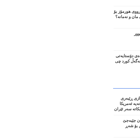
وی هورمۆز بۆ
ان و نەمانە؟
وور
ەی دۆستایەتی
لەگەڵ کورد چی
ازی ڕێبەری
نەیە ئەمریکا
اتە سەر ئێران
ان جێبەجێ
 بۆ شەڕ