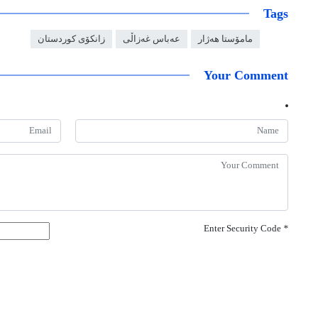
Tags
مامۆستا هەژار
عەباس غەزاڵی
زانکۆی کوردستان
Your Comment
Enter Security Code
*