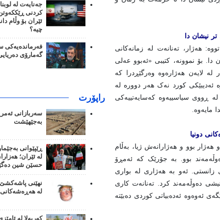
جەنایەت لە لوبنا
کردنی ڕێککەوتن؛
ئێران بۆ وڵام دا
چیە؟
تر نیشان دا
فەرماندەیەکی سپ
اتووه: هەژار، تەنانەت له زمانەکانی
گەمارۆی دەریایی
 دا. بۆ نموونه، کتیبی «ئەبوو عەلی
له لایەن هەژارەوە وەرگێڕدرا که
ه ئەدیبێکی کورد نەک هەر دووره لە
راپۆرت
 له ڕووی سیاسییەوه کەسایەتییەکی
ا مایەوه.
سەربازانی ئەمری
بەجێهێشت
انی دونیا
و هەژار بوو و هەژارانەش ژیا، بەڵام
ڕێپێوانی بەجێما
لە ئێران؛ هەزار
وڵەمەند بوو. به جۆرێک که ئەمڕۆ
حسێن شین دەگێ
 زانستی. ئەو بە هەژاری لە بواری
یشی دەوڵەمەند کرد. تەنانەت کاری
نهێنی پاشەکشێ 
لە هەڕەشەکانی 
گەی ئەوەوە ئەدەبیاتی کوردی دەبێتە
کەربەلا لە ئامێزی