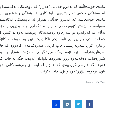
مایەی خۆشحاڵییە کە ئەمڕۆ خەڵاتی "هەژار" لە ناوەندێکی ئەکادیمید
له به‌شێکی دیکه‌ی ئه‌م وتاره‌ی ڕاوێژکاری فه‌رهه‌نگی و هونه‌ری پا
مایەی خۆشحاڵییە کە ئەمڕۆ خەڵاتی هەژار لە ناوەندێکی ئەکادیم
سوپاسه که پێشتر کۆبەرهەمی هەژار بە ئاگاداری و چاودێریی زانکۆ
بەڵام، بە گەڕانەوە بۆ سەرچاوە ڕەسەنەکان پێویستە ئەوە بدرکێنین کە
کە لە ئاستی چاوەڕوانیی ناوەندێکی ئاکادێمیکدا نین. بۆ نموونە لە کا
زانیاری کورد سەرپەرشتیی چاپ کردنی شەرەفنامەی کردووە، لە چ
دەرهاویشتراوە. بۆیە ئێمە وەک میراتگرانی مامۆستا هەژار بە بە
شەڕەفنامە دەخەینەوە ڕوو. هەروەها داوامان ئەوەیە جگە لە چاپ 
فەرهەنگە فارسی-کوردییەی کە هەژار لە لیستەی بەرهەمەکانی خۆی
ناوی بردووە بدۆزرێتەوە و بۆی چاپ بکرێت.
News ID
55247