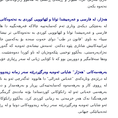
نەتەوه بکەن.
هەژار، له فارسی و عەرەبیشدا توانا و لێهاتوویی کوردی به نەتەوەکانی 
له به‌شێکی دیکه‌ی وتاری ئه‌م که‌سایه‌تییه چالاکه فه‌رهه‌نگییه دا ه
فارسی و عەرەبیشدا توانا و لێهاتوویی کوردی به نەتەوەکانی تر نیشان
سینا» به ناوی "قانون در طب" دوای حەوت سەده بۆ یەکەمین جار 
ئیرانییەکانیش شانازی پێوه دەکەن. ئەمەش نیشانەی ئەوەیه که گەور
نەژادپەرەستی، بەڵکوو توخمی پێکەوەژیان له ناو کوردا دەوەشێنیت.
وەها سەقامگیر و دووربین بوو کە تا کۆتایی ژیانی له سەر ڕێبازی خۆید
به‌رهه‌مه‌کانی "هەژار" شایانی ئەوەیە وەرگێڕدرێتە سەر زمانە زیندووەک
له درێژه‌ی وتاره‌که‌ی "عه‌باس غه‌زالی" دا هاتووه: ئەگەرچی ئەو به نا
له ڕووی کار و بەرهەمەوە کەسایەتییەکی پڕبار و بەرهەمدار و دە
بەرهەمی خەباتی ئەو لە زانکۆکانی کوردستاندا بۆتە ماددەی گرینگی
فەرهەنگدا نەک هەر خزمەتی بە زمانی کوردی کرد، بەڵکوو زانکۆکان
ئەو شایانی ئەوەیە وەرگێڕدرێتە سەر زمانە زیندووەکانی دونیا و لە ڕێ
ئەدەبیاتێکی جیهانی.