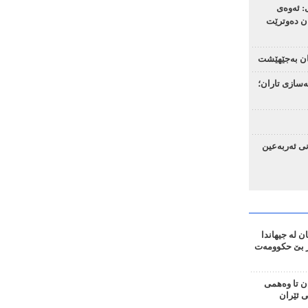
: ئەوەی
ن دەوترێت
یان بەجێهێشت
ەسازی تاران؛
نی ئەربەعین
 لە جیهاندا
؛ 655 ڕۆژ بێ حکوومەت
ن تا وەهمی
ی ئێران