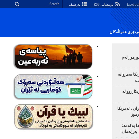
ناونیشانی RSS
ئەرشیڤ
دێری هەواڵەکان
رموز لەم
یکا بەمزوانە
ێت
ا ڕوو لە
ان ، ئەمریکا
رموز
ا یەکەمە؛