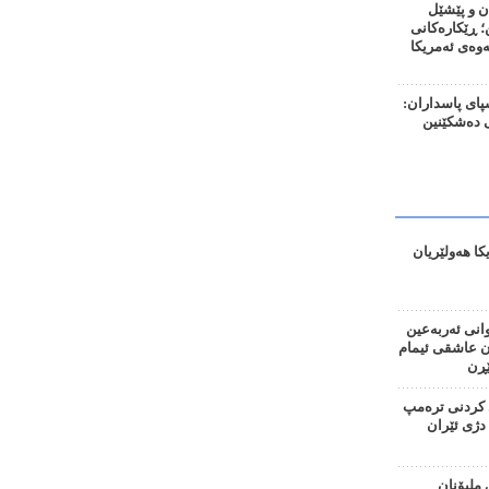
ن و پێشێل
 ڕێکارەکانی
نەوەی ئەمریکا
ای پاسداران:
 دەشکێنین
کا هەولێریان
وانی ئەربەعین
ان عاشقی ئیمام
ڕن
کردنی ترەمپ
دژی ئێران
 ملیۆنان