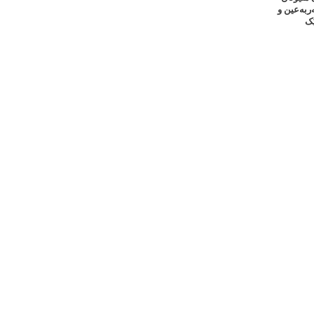
بەعین و
ک