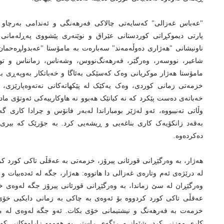
"عه‌باس غه‌زالی" که‌سایه‌تی چالاکی فه‌رهه‌نگی و ئه‌ندامی به‌رچاو
پارتی دیموکڕاتی کوردستانی عێراق و نوێنه‌ری پێشووی په‌ڕله‌مانی 
ناونیشانی "هەژاری دەوڵەمەند" سه‌باره‌ت به مامۆستا "عه‌بدولڕه‌حمان
شاعیر، نووسه‌ر، وه‌رگێر، فه‌رهه‌نگ‌‌نووس، وشه‌ناس، زمانناس و توێ
مامۆستا هەژار موکریانی وەک کەسێکی بەئاگا و خەباتکار بەوپەڕی بە
خزمەتی زمانی کوردی، وەک یەکێک له پێکهاتەکانی نەتەوەپارێزی، تە
خەباتەی دەست پێکرد که نە کیانێک هەبوو نه هاوکارییەکی ئەوتۆی ما
وڵاتی تەنیبووه، ئەو لەژێر بومباراندا لەبەر فانۆس و چرادا کاری گە
بەقەد زانکۆیەک کاری بناغەیی و ڕیشەیی کرد. بە جۆرێک کە بیری 
دەکردەوه.
هەژار، بە وەرگێڕانی قورئانی پیرۆز، خزمەتی بە عەقڵی تاکی کورد کر
له درێژه‌ی ئه‌م وتاره‌ی غه‌زالی دا هاتووه: هەژار، جگە لە ئەدەبیات
وەرگێڕان لە سێ زماندا، بە وەرگێڕانی قورئانی پیرۆز جگە لەوەی 
عەقڵی تاکی کورد کردووە بۆ ئەوەی بە چاکی بە زمانی دایکیی خۆی لە 
خزمەت بە فەرهەنگ و نیشتیمانی خۆی بکات. ئەو جگه لەوەی لە مەی
کاری مەزنی کرد، شێواز و ڕێگەی ڕاستی به هەموو زاراوەکانی کور