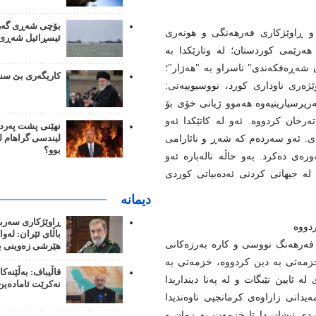
بۆچی شەڕی گەرو
 و ڕاوێژکاری فه‌رهه‌نگی و هونه‌ری
ئیسڕائیل شەڕی م
هه‌رێمی کوردستان؛ له وتارێکدا به
 شه‌ڕه‌فکه‌ندی" ناسراو به "هەژار"؛
کاریگەری بێ سن
ژه‌ری ناوداری کورد، نووسیوییه‌تی:
رپرسیاریتیەوه هەموو ژیانی خۆی بۆ
رخان کردووه. ئەو له کاتێکدا ئەو
نهێنی پشت پەرد
دی. ئەو سەردەم کە شەڕ و نائارامی
لیندسی گراهام 
بوو؟
ورەی دەکرد. بەو حاڵه نالەبارە ئەو
له جیهانی کردنی ئەدەبیاتی کوردی
دیمانە
ڕاوێژکاری سەرب
دووە
باڵای ئێران: لەوا
 و فەرهەنگ نووسی و کارە بەرزەکانی
هێرشی زەوینی بک
خزمەتی بە دین کردووە، خزمەتی بە
قاڵیباف: بەڵێنەک
ئایین تێبگات و لە پەنا دینداریدا
نەکرێت ئامادەین
دانی زاراوەی کرمانجیی ناوەندیدا
دی نیشان دا تا خزمەت به زمان و