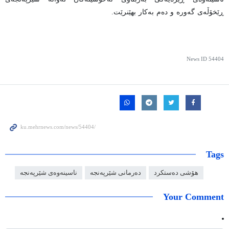
ڕێخۆڵەی گەورە و دەم بەکار بهێنرێت.
News ID
54404
Tags
هۆشی دەستکرد
دەرمانی شێرپەنجە
ناسینەوەی شێرپەنجە
Your Comment