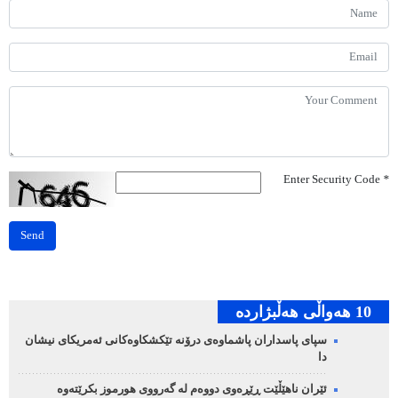
Enter Security Code
*
Send
10 هه‌واڵی هه‌ڵبژارده‌
سپای پاسداران پاشماوەی درۆنە تێکشکاوەکانی ئەمریکای نیشان
دا
ئێران ناهێڵێت ڕێڕەوی دووەم لە گەرووی هورموز بکرێتەوە