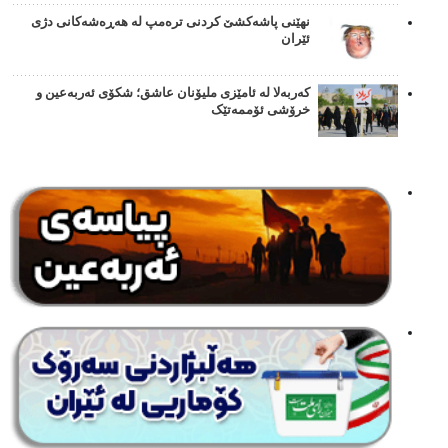
نهێنی پاشەکشێ کردنی ترەمپ لە هەڕەشەکانی دژی
ئێران
کەربەلا لە ئامێزی ملیۆنان عاشق؛ شکۆی ئەربەعین و
خرۆشی ئۆممەتێک