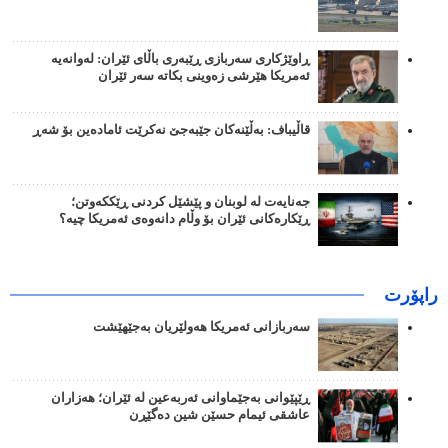
ڕاوێژکاری سەربازی ڕێبەری باڵای ئێران: لەوانەیە
ئەمریکا هێرشی زەوینی بکاتە سەر ئێران
قاڵیباف: بەڵێنەکان جێبەجێ نەکرێت ئامادەین بۆ شەڕ
جەنایەت لە لوبنان و پێشێل کردنی ڕێککەوتن؛
ڕێکارەکانی ئێران بۆ وڵام دانەوەی ئەمریکا چیە؟
راپۆرت
سەربازانی ئەمریکا هەولێریان بەجێهێشت
ڕێپێوانی بەجێماوانی ئەربەعین لە ئێران؛ هەزاران
عاشقی ئیمام حسێن شین دەگێڕن