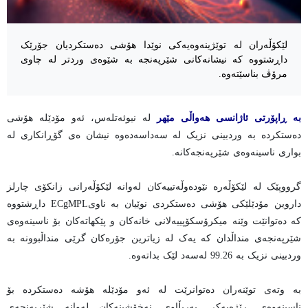
لێکۆڵەران لە توێژینەوەیەکی نوێدا هۆشی دەستکردیان جۆرێک
داڕشتووە کە نیشانەکانی شێرپەنجە بە شێوەی وردتر لە چاوی
مرۆڤ بناسێتەوە.
بە ڕاپۆرتی ئاژانسی هەواڵی مێهر
لە نیوئەتلەس، ئەو مۆدێلە هۆشی
دەستکردە بە وردبینی نزیک لە سەداسەدەوە نیشان ەی گۆڕانکاری لە
بواری ناسینەوەی شێرپەنجەکانە.
گرووپێک لە لێکۆڵەرە نێودەوڵەتییەکان لەوانە لێکۆڵەرانی زانکۆی چارلز
داروین مۆدێلێکی هۆشی دەستکردی نوێیان بە ناویECgMPL داڕشتووە
کە دەتوانێت وێنە میکرۆسکۆپییەلانی خانەکان و پێکهاتەکان بۆ ناسینەوەی
شێرپەنجەی منداڵدان کە یەک لە زیاترین جۆرەکان گرێی منداڵبوونە بە
وردبینی نزیک بە 99.26 لەسەد لێک بداتەوە.
بە وتەی توێنەران دەتوانرێت لە ئەو مۆدێلە هۆشە دەستکردە بۆ
ناسینەوەی ڕێژەیەکی بەربڵاوی نەخۆشینەکان لەوانە شێرپەنجەی