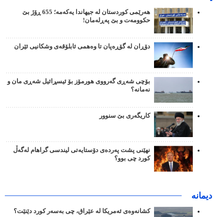
هەرێمی کوردستان لە جیهاندا یەکەمە؛ 655 ڕۆژ بێ
حکوومەت و بێ پەڕلەمان!
دۆڕان لە گۆڕەپان تا وەهمی ئابلۆقەی وشکانیی ئێران
بۆچی شەڕی گەرووی هورمۆز بۆ ئیسڕائیل شەڕی مان و
نەمانە؟
کاریگەری بێ سنوور
نهێنی پشت پەردەی دۆستایەتی لیندسی گراهام لەگەڵ
کورد چی بوو؟
دیمانە
کشانەوەی ئەمریکا لە عێراق، چی بەسەر کورد دێنێت؟