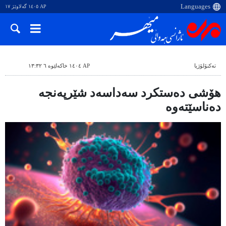
AP ١٤٠٥ گەلاوێژ ١٧
ته‌کنۆلۆژیا
AP ١٤٠٤ خاکەلێوە ٦ ١٣:٣٢
هۆشی دەستکرد سەداسەد شێرپەنجە
دەناسێتەوە