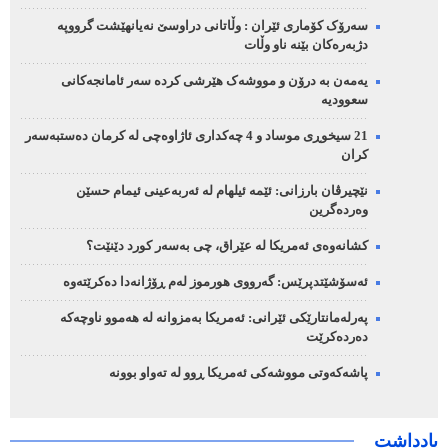
سەرۆک کۆماری ئێران : وڵاتانی دراوسێ نەیانهێشت گرووپە
دژبەرەکان بێنە ناو وڵات
یەمەن بە درۆن و مووشەک هێرشی کردە سەر ئامانجەکانی
سعوودیە
21 سیخوڕی موساد و 4 چەکداری ئاژاوەچی لە کرمان دەستبەسەر
کران
نێچیرڤان بارزانی: ئێمە ئیلهام لە ئەربەعینی ئیمام حسێن
وەردەگرین
کشانەوەی ئەمریکا لە عێراق، چی بەسەر کورد دێنێت؟
ئەسۆشێتدپرێس: گەرووی هورموز لەم ڕۆژانەدا دەکرێتەوە
پەرلەمانتارێکی ئێرانی: ئەمریکا بەمزوانە لە هەموو ناوچەکە
دەردەکرێت
پاشەکەوتی مووشەکی ئەمریکا ڕوو لە تەواو بوونە
یادداشت