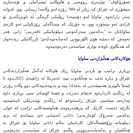
تسۆرۆکۆف" توێژەری ڕووسی و هاووڵاتی ئیسرائیلی و تۆمەتباری
سیخۆڕی لە عێراق کە زیاتر لە 900 ڕۆژە لەو وڵاتەدا زیندانی بوو، کەواتە
سەر زارانەوە. ساوایا لەو دۆسیەدا ڕۆڵیکی گرینگی لە ناوبژیگەری بۆ
ئازادی ئەو سیخۆرە بوو، بە جۆرێک کە میدیاگەلی ڕۆژئاوایی ئەو کارەی
ساوایایان بە "یەکەمین سەرکەوتنی دیپلۆماتیکی نافەرمی" زانی. هەر
ئەوەش کە دەبێتە هۆی ئاڵۆزبوونی کەسایەتییەکەی؛ بازرگانێکی زێدەخواز
کە هەنگاوی ناوەتە بواری سیاسەتی دەرەوەییەوە.
هۆکارەکانی هەڵبژاردنی ساوایا
بڕیاری ترامپ بۆ ناردنی ساوایا ڕێک هاوکاتە لەگەڵ هەڵبژاردنەکانی
عێراق و دیارە ئەمە بە هەڵکەوت نییە. ئەمریکا لە ژانڤیەی 2025ـه‌وە تا
ئێستا باڵوێزی هەمیشەیی لە بەغدادا نییە و پەیوەندییەکانی دوو وڵات زۆرتر
لە ڕێگەی کاردارەوە ئەنجام دەدرێت و ئێستا کۆشکی سپی بڕیاری داوە
ئیدارەی سیاسیی عێراق ڕاستەوخۆ لە ڕێگەی نوێنەرێکی تایبەتییەوە
بگرێتە دەست. کارێک کە بیرهێنەرەوەی هەڵوێستەکانی ترامپ لە خولی
یەکەمی سەرۆک کۆماریەتی؛ دانانی کەسانی جێ متمانەی لە بری
دیپلۆماتە پڕۆفێشناڵەکان. کارناسان بەڵام دانانی ساوایا بۆ عێراق بە
هەڵکشان و یەکەمایەتی‌بوونی پێگەی عێراق لە سیاسەتی دەرەوەیی