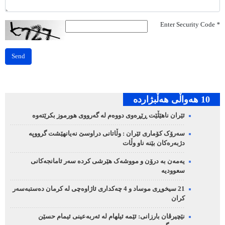
Enter Security Code
*
Send
10 هه‌واڵی هه‌ڵبژارده‌
ئێران ناهێڵێت ڕێڕەوی دووەم لە گەرووی هورموز بکرێتەوە
سەرۆک کۆماری ئێران : وڵاتانی دراوسێ نەیانهێشت گرووپە
دژبەرەکان بێنە ناو وڵات
یەمەن بە درۆن و مووشەک هێرشی کردە سەر ئامانجەکانی
سعوودیە
21 سیخوڕی موساد و 4 چەکداری ئاژاوەچی لە کرمان دەستبەسەر
کران
نێچیرڤان بارزانی: ئێمە ئیلهام لە ئەربەعینی ئیمام حسێن