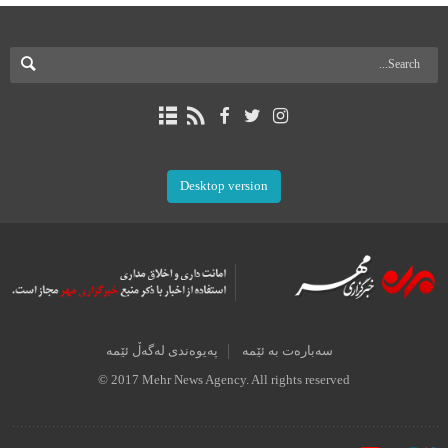
Desktop version
سەبارەت بە ئێمە
پەیوەندی لەگەڵ ئێمە
© 2017 Mehr News Agency. All rights reserved