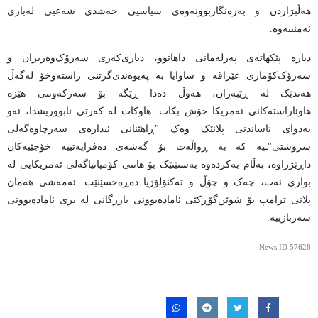
هەڵبژاردن و بەرەنگاربوونەوەی سیاسیی حەشدی شەعبی لەباری
ئەمنییەوە.
دیارە پێکهاتەی پەرلەمانی داهاتوو، دیاری‌کەری سەرۆک‌وەزیران و
سەرۆک‌کۆماری عێراقە و ساوایا بە پەیوەندی‌گرتنی راستەوخۆ لەگەڵ
هەندێک لە ڕێبەران، هەوڵ دەدا ڕێگە بۆ سەرکەوتنی هێزە
هاوئاراستەکانی ئەمریکا خۆش بکات. هاوکات لە کەرتی ئابووریشدا، ئەو
بەدوای ناساندنی پلانێک وەک "ڕاهێنانی ئیدارەی سەرچاوەگەلی
سروشتی"ـیە کە بە ڕواڵەت بۆ گەشەی دەفرایەتییە خۆجێیەکان
داڕێژراوە، بەڵام بەکردەوە بەستێنێک بۆ هاتنی کۆمپانیاگەلی ئەمریکایی لە
بواری نەت، چەک و چۆڵ و تەکنۆلۆژیا دەڕەخسێنێت. ئەمەشی هەمان
پلانی ترامپ بۆ شوێن‌گۆڕکێی ئامادەبوونی بازرگانی لە بری ئامادەبوونی
سەربازییە.
News ID
57628