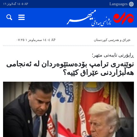
AP ١٤٠٥ گەلاوێژ ١٦
عێراق و هەرێمی کوردستان
AP ١٤٠٤ سەرماوەز ١ ٠٧:٢٥
ڕاپۆرتی تایبەتی مێهر؛
نوێنەری ترامپ بۆدەستێوەردان لە ئەنجامی
هەڵبژاردنی عێراق کێیە؟