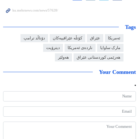
Tags
ئەمریکا
عێراق
کۆتڵە عێراقییەکان
دۆناڵد ترامپ
مارک ساوایا
ناردەی ئەمریکا
دیترۆیت
هەرێمی کوردستانی عێراق
هەولێر
Your Comment