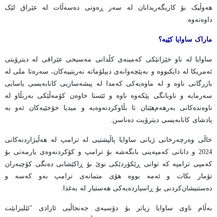
هەوڵیک بۆ کاریگەریدانان لە سەر ڕەوتی دەسەڵات لە عێراق لێک
داوەتەوە.
ماراک ساوایا کێیە؟
ساوایا لە ناو خێزانێکی کەمینەی کڵدانی مەسیحی عێراقی لە دیترۆیتی
ئەمریکا لە دایکبووە و بەپێچەوانەی دیپلۆماتە نەریتییەکان، سەرەتا ملی لە
بازرگانی ناوە و لە ماوەیەکی کەمدا لە پیشەسازیی کانابەیسی یاسایی
سەرمایە و ناوبانگی پێکەوە ناوە و ئێستا خاوەن کۆمەڵێکی بەربڵاو لە
ناوەندەکانی بەرهەم‌هێنان تا بڵاوکردنەوەیە و میدیا خۆجێیەکان ئەو بە
پادشای کانابەیسی دیترۆیت دەناسن.
خاڵی وەرچەرخانی ژیانی ساوایا پاڵپشتیی لە ترامپ لە هەڵبژاردنەکانی
2024 و دانانی کەمپەینی بانگەشە بۆ ترامپ و کۆکردنەوەی یارمەتی بۆ
کەمپی ترامپە کە توانی ڕێکۆردێکی نوێ بۆ ڕاکێشانی دەنگی کۆچبەران
تۆمار بکات و ئەمە بووە هۆی متمانەی ترامپ بەو کەسە و
دەستنیشان‌کردنی بۆ ڕاسپاردەیەکی هەستیار لە بەغدا.
بەڵام ناوی ساوایا زیاتر بۆ دۆسیەی جەنجاڵیی ئازادی "ئێلیزابێت