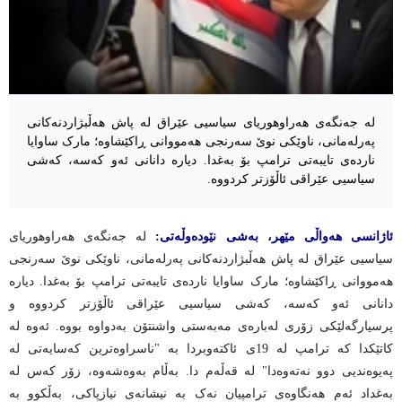
لە جەنگەی هەراوهوریای سیاسیی عێراق لە پاش هەڵبژاردنەکانی
پەرلەمانی، ناوێکی نوێ سەرنجی هەمووانی ڕاکێشاوە؛ مارک ساوایا
ناردەی تایبەتی ترامپ بۆ بەغدا. دیارە دانانی ئەو کەسە، کەشی
سیاسیی عێراقی ئاڵۆزتر کردووە.
ئاژانسی هەواڵی مێهر، بەشی نێودەوڵەتی:
لە جەنگەی هەراوهوریای
سیاسیی عێراق لە پاش هەڵبژاردنەکانی پەرلەمانی، ناوێکی نوێ سەرنجی
هەمووانی ڕاکێشاوە؛ مارک ساوایا ناردەی تایبەتی ترامپ بۆ بەغدا. دیارە
دانانی ئەو کەسە، کەشی سیاسیی عێراقی ئاڵۆزتر کردووە و
پرسیارگەلێکی زۆری لەبارەی مەبەستی واشنتۆن بەدواوە بووە. ئەوە لە
کاتێکدا کە ترامپ لە 19ی ئاکتەوبردا بە "ناسراوەترین کەسایەتی لە
پەیوەندیی دوو نەتەوەدا" لە قەڵەم دا. بەڵام بەوەشەوە، زۆر کەس لە
بەغداد ئەم هەنگاوەی ترامپیان نەک بە نیشانەی نیازپاکی، بەڵکوو بە