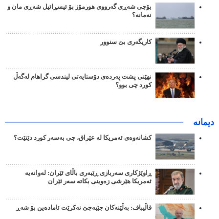
بۆچی شەڕی گەرووی هورمۆز بۆ ئیسڕائیل شەڕی مان و
نەمانە؟
کاریگەری بێ سنوور
نهێنی پشت پەردەی دۆستایەتی لیندسی گراهام لەگەڵ
کورد چی بوو؟
دیمانە
کشانەوەی ئەمریکا لە عێراق، چی بەسەر کورد دێنێت؟
ڕاوێژکاری سەربازی ڕێبەری باڵای ئێران: لەوانەیە
ئەمریکا هێرشی زەوینی بکاتە سەر ئێران
قاڵیباف: بەڵێنەکان جێبەجێ نەکرێت ئامادەین بۆ شەڕ