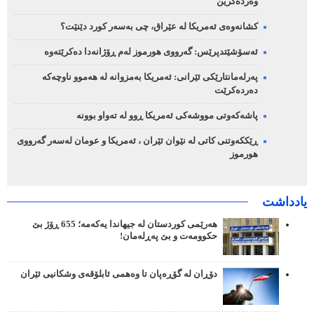
وەردەگرین
کشانەوەی ئەمریکا لە عێراق، چی بەسەر کورد دێنێت؟
ئەسۆشێتدپرێس: گەرووی هورموز لەم ڕۆژانەدا دەکرێتەوە
پەرلەمانتارێکی ئێرانی: ئەمریکا بەمزوانە لە هەموو ناوچەکە
دەردەکرێت
پاشەکەوتی مووشەکی ئەمریکا ڕوو لە تەواو بوونە
ڕێککەوتنی کاتی لە نێوان ئێران ، ئەمریکا و عومان لەسەر گەرووی
هورموز
یادداشت
هەرێمی کوردستان لە جیهاندا یەکەمە؛ 655 ڕۆژ بێ
حکوومەت و بێ پەڕلەمان!
دۆڕان لە گۆڕەپان تا وەهمی ئابلۆقەی وشکانیی ئێران