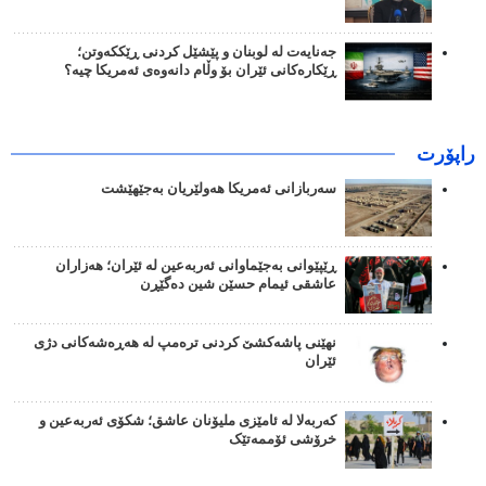
جەنایەت لە لوبنان و پێشێل کردنی ڕێککەوتن؛
ڕێکارەکانی ئێران بۆ وڵام دانەوەی ئەمریکا چیە؟
راپۆرت
سەربازانی ئەمریکا هەولێریان بەجێهێشت
ڕێپێوانی بەجێماوانی ئەربەعین لە ئێران؛ هەزاران
عاشقی ئیمام حسێن شین دەگێڕن
نهێنی پاشەکشێ کردنی ترەمپ لە هەڕەشەکانی دژی
ئێران
کەربەلا لە ئامێزی ملیۆنان عاشق؛ شکۆی ئەربەعین و
خرۆشی ئۆممەتێک