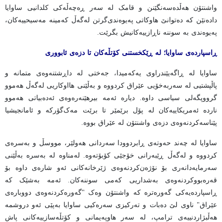
واشنتۆن هەڵدەسەنگێنن و قامک لە سەر ڕەچەڵەکی کلدانیی ساوایا
دادەنێن کە دەتوانێ هاوکاتی پەیوەندی‌گرتن لەگەڵ کەمینە مەسیحییەکان،
پەیوەندی بە سوننە ناڕازییەکانیش بگرێت.
ڕاسپاردەی ساوایا؛ لە ڕێکخستنی کۆتڵەکان تا دزەی ئابووری
ساوایا لە ڕاگەیێندراوی یەکەمیدا، جەختی لە داڕشتنەوەی متمانە و
پاڵپشتیی لە سەربەخۆیی عێراق کردووە و بەڵێنی هااوکاریی لەگەڵ هەموو
گرووپگەلی سیاسی داوە. دیارە ئەمە بیرهێنەرەوەی ئەدەبیاتی هەموو
ناردە ئەمریکاییەکان لە پۆل برێمێر تا برێت مەک‌گۆرکە و ئامانجیشیا
پێناسەکردنەوەی دزەی واشنتۆن لە عێراق بووە.
ساوایا لە چەند حەوتەی ڕابردوودا سەردانی هەولێر، مووسڵ و بەسرەی
کردووە و لەگەڵ ڕێبەرانی خۆجێی کۆبۆتەوە. لەمناوە لە بەسرە بەڵێنی
سەرمایەدانەری بۆ نۆژەن‌کردنەوەی ژێرخانەکانی ئەو شارەی داوە بۆ
قەرەبووکردنەوەی بەشداریی کەمی سوننەکان. ئەمە بەشێک کە
ڕاسپاردەیەکی گەورەترە کە واشنتۆن وەک "گەورەکردنەوەی دووبارەی
عێراق" ناوی لێ دەبات و تەرکیزی سەرەکیی ساوایا بەپێی ئەو دروشمە
هەڵبژاردنییەی ترامپ، لە سەر هاوپەیمانی و کۆتڵەسازییەکانی پاش