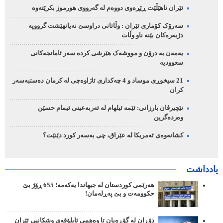
ئێران ناهێڵێت ڕێڕەوی دووەم لە گەرووی هورموز بکرێتەوە
سەرۆک کۆماری ئێران : وڵاتانی دراوسێ نەیانهێشت گرووپە
دژبەرەکان بێنە ناو وڵات
یەمەن بە درۆن و مووشەک هێرشی کردە سەر ئامانجەکانی
سعوودیە
21 سیخوڕی موساد و 4 چەکداری ئاژاوەچی لە کرمان دەستبەسەر
کران
نێچیرڤان بارزانی: ئێمە ئیلهام لە ئەربەعینی ئیمام حسێن
وەردەگرین
کشانەوەی ئەمریکا لە عێراق، چی بەسەر کورد دێنێت؟
یادداشت
هەرێمی کوردستان لە جیهاندا یەکەمە؛ 655 ڕۆژ بێ
حکوومەت و بێ پەڕلەمان!
دۆڕان لە گۆڕەپان تا وەهمی ئابلۆقەی وشکانیی ئێران