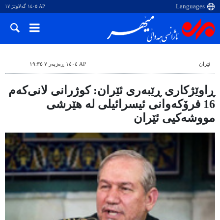
AP ١٤٠٥ گەلاوێژ ١٧
ئێران
AP ١٤٠٤ ڕەزبەر ٧ ١٩:٣٥
ڕاوێژکاری ڕێبەری ئێران: کوژرانی لانی‌کەم
16 فرۆکەوانی ئیسرائیلی لە هێرشی
مووشەکیی ئێران