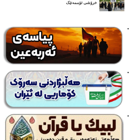
خرۆشی ئۆممەتێک