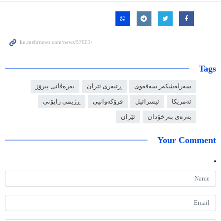
Tags
سەرلەشکەر سەفەوی
ڕێبەری ئێران
بەرەڤانی پیرۆز
ئەمریکا
ئیسرائیل
فرۆکەوانیی
ڕژیمی زایۆنی
بەرەی بەرخۆدان
ئێران
Your Comment