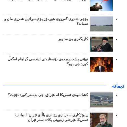
بۆچی شەڕی گەرووی هورمۆز بۆ ئیسڕائیل شەڕی مان و
نەمانە؟
کاریگەری بێ سنوور
نهێنی پشت پەردەی دۆستایەتی لیندسی گراهام لەگەڵ
کورد چی بوو؟
دیمانە
کشانەوەی ئەمریکا لە عێراق، چی بەسەر کورد دێنێت؟
ڕاوێژکاری سەربازی ڕێبەری باڵای ئێران: لەوانەیە
ئەمریکا هێرشی زەوینی بکاتە سەر ئێران