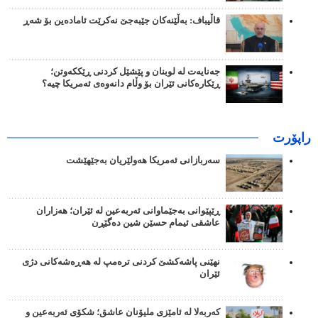
قاڵیباف: بەڵێنەکان جێبەجێ نەکرێت ئامادەین بۆ شەڕ
جەنایەت لە لوبنان و پێشێل کردنی ڕێککەوتن؛
ڕێکارەکانی ئێران بۆ وڵام دانەوەی ئەمریکا چیە؟
راپۆرت
سەربازانی ئەمریکا هەولێریان بەجێهێشت
ڕێپێوانی بەجێماوانی ئەربەعین لە ئێران؛ هەزاران
عاشقی ئیمام حسێن شین دەگێڕن
نهێنی پاشەکشێ کردنی ترەمپ لە هەڕەشەکانی دژی
ئێران
کەربەلا لە ئامێزی ملیۆنان عاشق؛ شکۆی ئەربەعین و