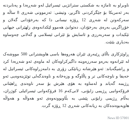
ناوبراو بە ئاماژە بە شکستی ستراتژیی ئیسرائیل لەو شەڕەدا و پەنابردنە
بەر ئەمریکا بۆ جێگرکردنی ئاگربڕ، وتیشی: ئەزموونی شەڕی 8 ساڵە و
سەرکەوتن لە شەڕی 12 ڕۆژە نیسانی دا کە بەرخۆدانی گەلان و
خۆڕاگریی بەرەی بەرخۆدان، دەتوانێ هەموو لێکدانەوەی زلهێزانی جیهانی
تێکبدات و سەربەرزی و ئاسایش بۆ ئێرانی ئیسلامی و گەلانی چەوساوە
بەدیاری بێنێت.
ڕاوێژکاری باڵای ڕێبەری ئێران هەروەها باسی هاویشترانی 500 مووشەک
لە ئێرانەوە بەرەو سەرزەوینە داگیرکراوەکان لە ماوەی ئەو شەڕەدا کرد
و ڕاشیگەیاند: ئەو هێرشانە زیانێکی زۆری بە دامەزراوەکانی ئیسرائیل لە
حەیفا و ناوچەکانی تر و پاڵاوگە و وزەخانە و ناوەندگەلی توێژینەوەیی ئەو
ڕژیمە گەیاند و لەمناوە بە هۆی هێرش بۆ سەر ناوەندی ڕاهێنانی
فرۆکەوانیی ڕژیمی زایۆنی، لانی‌کەم 16 فرۆکەوانی ئیسرائیلی کوژران،
بەڵام ڕژیمی زایۆنی پێشی بە بڵاوبوونەوەی ئەو هەواڵە و هەواڵە
هاوپەیوەندەکان بە زیانەکانی شەڕی 12 ڕۆژە گرت.
News ID
57001