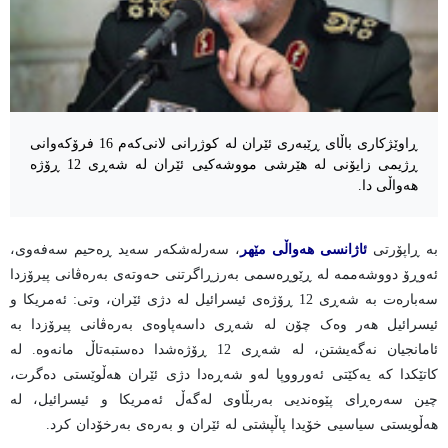
ڕاوێژکاری باڵای ڕێبەری ئێران لە کوژرانی لانی‌کەم 16 فرۆکەوانی
ڕژیمی زایۆنی لە هێرشی مووشەکیی ئێران لە شەڕی 12 ڕۆژە
هەواڵی دا.
بە ڕاپۆرتی
ئاژانسی هەواڵی مێهر
، سەرلەشکەر سەید ڕەحیم سەفەوی،
ئەوڕۆ دووشەممە لە ڕێوڕەسمی بەرزڕاگرتنی حەوتەی بەرەڤانی پیرۆزدا
سەبارەت بە شەڕی 12 ڕۆژەی ئیسرائیل لە دژی ئێران، وتی: ئەمریکا و
ئیسرائیل هەر وەک چۆن لە شەڕی داسەپاوەی بەرەڤانی پیرۆزدا بە
ئامانجیان نەگەیشتن، لە شەڕی 12 ڕۆژەشدا دەستبەتاڵ مانەوە. لە
کاتێکدا کە یەکێتی ئەورووپا لەو شەڕەدا دژی ئێران هەڵوێستی دەگرت،
چین سەرەڕای پێوەندیی بەربڵاوی لەگەڵ ئەمریکا و ئیسرائیل، لە
هەڵویستی سیاسیی خۆیدا پاڵپشتی لە ئێران و بەرەی بەرخۆدان کرد.