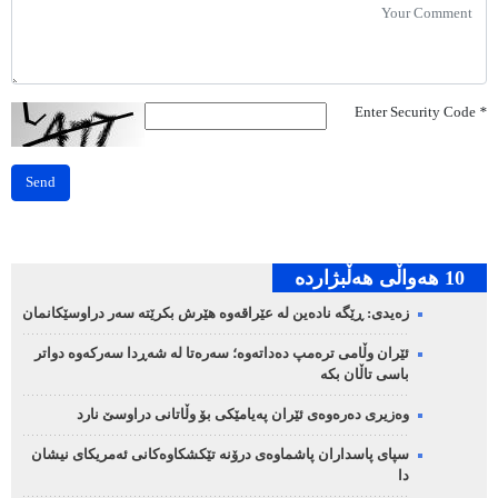
Enter Security Code
*
Send
10 هه‌واڵی هه‌ڵبژارده‌
زەیدی: ڕێگە نادەین لە عێراقەوە هێرش بکرێتە سەر دراوسێکانمان
ئێران وڵامی ترەمپ دەداتەوە؛ سەرەتا لە شەڕدا سەرکەوە دواتر
باسی تاڵان بکە
وەزیری دەرەوەی ئێران پەیامێکی بۆ وڵاتانی دراوسێ نارد
سپای پاسداران پاشماوەی درۆنە تێکشکاوەکانی ئەمریکای نیشان
دا