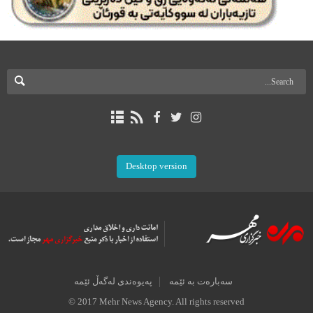
Desktop version
سەبارەت بە ئێمە
پەیوەندی لەگەڵ ئێمە
© 2017 Mehr News Agency. All rights reserved