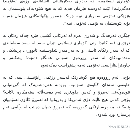
کۆماری ئیسلامییە کە بەدوای بەکارهێنانی ئاشتیانەی وزەی ئەتۆمیدا
دەگەڕێت؟ ئێمە ئەوەندە هێزمان هەیە کە بە هیچ شێوەیەک پێویستمان بە
هێزێکی ئەتۆمی سەربازی نییە چونکە هەموو پێکهاتەکانی هێزمان هەیە،
بۆیە پێویستمان بە بۆمبی ئەتۆمی نییە”.
جێگری فەرهەنگ و شەڕی نەرم لە ئەرکانی گشتیی هێزە چەکدارەکان لە
درێژەی قسەکانیدا وتی: کۆماری ئیسلامی ئێران سەد لە سەد سەلماندی
کە لە سەر ڕێگای ئاشتی و لە بەرامبەر پێداویستییە ئابووری، پزیشکی و
مەدەنییەکان لە سەر ڕێڕەوی ئەتۆمی هەنگاو دەنێت؛ پشکنەر و
چاودێرانیئاژانسی ئەتۆمی ئەمە پشتڕاست دەکەنەوە.
بۆچی لەم ڕووەوە هیچ گوشارێک لەسەر ڕژێمی زایۆنیستی نییە، کە بە
خاوەنی سەدان کڵاوەی ئەتۆمیە، بووەتە هەڕەشەیەک لە گۆڕەپانی
نێودەوڵەتی ئەمڕۆ و کەس چاودێری ئەم دەسەڵاتە ستەمکارە ناکات؟
بۆچی کەس هیچ ناڵێت دژی ئەمریکا و بەریتانیا کە ئەمڕۆ کڵاوی ئەتۆمییان
پێیە؟ ئه مه پرسیارێکی گەورەیه که ئەمڕۆ جیهان دەبێت لە وڵامی ئەم
پرسیارە ورد بێتەوە.
News ID
56931