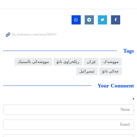
Tags
مووشەک
ئێران
رێکخراوی ناتۆ
مووشەکی بالستیک
چەکی ناتۆ
ئیسڕائیل
Your Comment