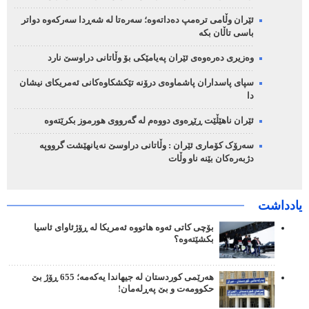
ئێران وڵامی ترەمپ دەداتەوە؛ سەرەتا لە شەڕدا سەرکەوە دواتر
باسی تاڵان بکە
وەزیری دەرەوەی ئێران پەیامێکی بۆ وڵاتانی دراوسێ نارد
سپای پاسداران پاشماوەی درۆنە تێکشکاوەکانی ئەمریکای نیشان
دا
ئێران ناهێڵێت ڕێڕەوی دووەم لە گەرووی هورموز بکرێتەوە
سەرۆک کۆماری ئێران : وڵاتانی دراوسێ نەیانهێشت گرووپە
دژبەرەکان بێنە ناو وڵات
یادداشت
بۆچی کاتی ئەوە هاتووە ئەمریکا لە ڕۆژئاوای ئاسیا
بکشێتەوە؟
هەرێمی کوردستان لە جیهاندا یەکەمە؛ 655 ڕۆژ بێ
حکوومەت و بێ پەڕلەمان!