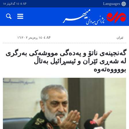
AP ١٤٠٥ گەلاوێژ ١٨
ئێران
AP ١٤٠٤ ڕەزبەر ٢ ١٦:٢٠
گەنجینەی ناتۆ و یەدەگی مووشەکی بەرگری
لە شەڕی ئێران و ئیسڕائیل بەتاڵ
بووووەتەوە