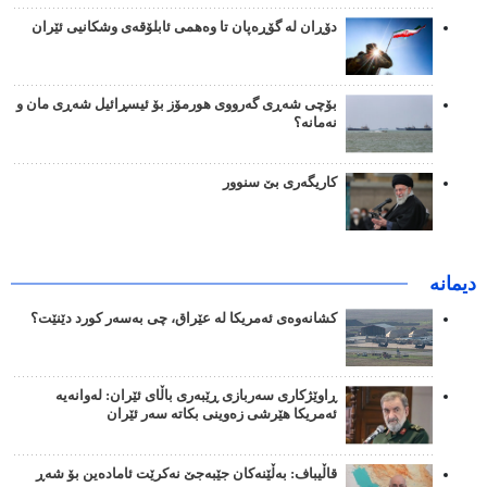
دۆڕان لە گۆڕەپان تا وەهمی ئابلۆقەی وشکانیی ئێران
بۆچی شەڕی گەرووی هورمۆز بۆ ئیسڕائیل شەڕی مان و
نەمانە؟
کاریگەری بێ سنوور
دیمانە
کشانەوەی ئەمریکا لە عێراق، چی بەسەر کورد دێنێت؟
ڕاوێژکاری سەربازی ڕێبەری باڵای ئێران: لەوانەیە
ئەمریکا هێرشی زەوینی بکاتە سەر ئێران
قاڵیباف: بەڵێنەکان جێبەجێ نەکرێت ئامادەین بۆ شەڕ