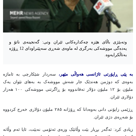
وتەبێژی باڵای هێزە چەکدارەکانی ئێران وتی: گەنجینەی ناتۆ و
یەدەگی مووشەکی بەرگری لە ماوەی شەڕی سەپێنراودای 12 ڕۆژە
بەتاڵکرایەوە.
بە پێی ڕاپۆرتی ئاژانسی هەواڵی مێهر،
سەردار شێکارچی بە ئاماژە
بەوەی کە دوژمن هەندێک جار شەش مووشەک بە بەهای نێوان یەک
ملیۆن بۆ ١٢ ملیۆن دۆلار تەقاندووە بۆ ڕاگرتنی مووشەکی ١٠٠ هەزار
دۆلاری ئێران.
ڕژێمی زایۆنی دانی بەوەدانا کە ڕۆژانە ٢٨٥ ملیۆن دۆلاری خەرج کردووە
بۆ شەڕەی دژی ئێران.
زیادی کرد: ئەگەر بڕیار بێت وڵاتێک وزەی ئەتۆمی نەبێت، ئایا ئەم وڵاتە