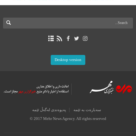
Desktop version
سەبارەت بە ئێمە
پەیوەندی لەگەڵ ئێمە
© 2017 Mehr News Agency. All rights reserved