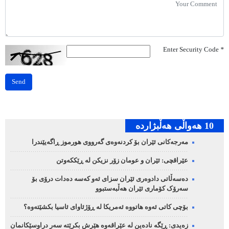
Enter Security Code
*
Send
10 هه‌واڵی هه‌ڵبژارده‌
مەرجەکانی ئێران بۆ کردنەوەی گەرووی هورموز ڕاگەیێندرا
عێراقچی: ئێران و عومان زۆر نزیکن لە ڕێککەوتن
دەسەڵاتی دادوەری ئێران سزای ئەو کەسە دەدات درۆی بۆ
سەرۆک کۆماری ئێران هەڵبەستبوو
بۆچی کاتی ئەوە هاتووە ئەمریکا لە ڕۆژئاوای ئاسیا بکشێتەوە؟
زەیدی: ڕێگە نادەین لە عێراقەوە هێرش بکرێتە سەر دراوسێکانمان