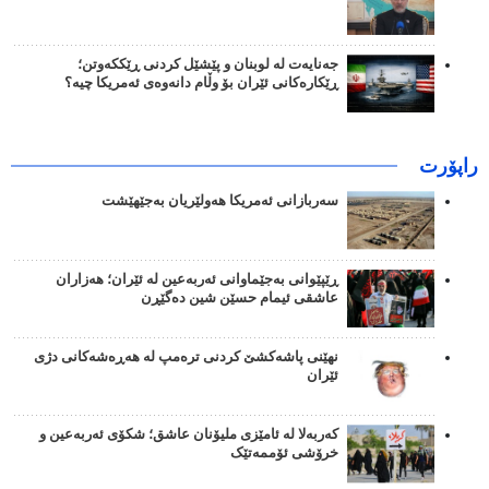
جەنایەت لە لوبنان و پێشێل کردنی ڕێککەوتن؛
ڕێکارەکانی ئێران بۆ وڵام دانەوەی ئەمریکا چیە؟
راپۆرت
سەربازانی ئەمریکا هەولێریان بەجێهێشت
ڕێپێوانی بەجێماوانی ئەربەعین لە ئێران؛ هەزاران
عاشقی ئیمام حسێن شین دەگێڕن
نهێنی پاشەکشێ کردنی ترەمپ لە هەڕەشەکانی دژی
ئێران
کەربەلا لە ئامێزی ملیۆنان عاشق؛ شکۆی ئەربەعین و
خرۆشی ئۆممەتێک