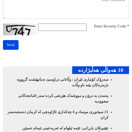
Enter Security Code
*
Send
10 هه‌واڵی هه‌ڵبژارده‌
سەرۆک کۆماری ئێران : وڵاتانی دراوسێ نەیانهێشت گرووپە
دژبەرەکان بێنە ناو وڵات
یەمەن بە درۆن و مووشەک هێرشی کردە سەر ئامانجەکانی
سعوودیە
21 سیخوڕی موساد و 4 چەکداری ئاژاوەچی لە کرمان دەستبەسەر
کران
نێچیرڤان بارزانی: ئێمە ئیلهام لە ئەربەعینی ئیمام حسێن