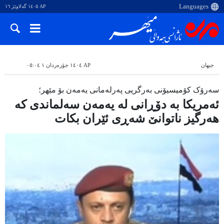
AP ١٤٠٥ گەلاوێژ ١٦
جیهان
AP ١٤٠٤ جۆزەردان ١ ٠٥:٠٤
سەرۆک کۆمیسیۆنی بەرگریی پەرلەمانی یەمەن بۆ مێهر؛
ئەمریکا بە دۆڕانی لە یەمەن سەلماندی کە
هەرگیز ناتوانێ شەڕی ئێران بکات