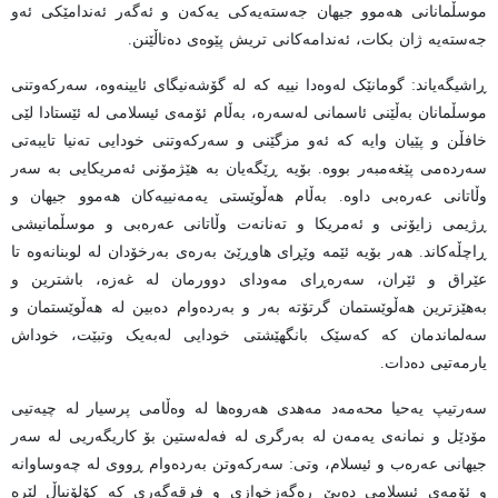
موسڵمانانی هەموو جیهان جەستەیەکی یەکەن و ئەگەر ئەندامێکی ئەو
جەستەیە ژان بکات، ئەندامەکانی تریش پێوەی دەناڵێنن.
ڕاشیگەیاند: گومانێک لەوەدا نییە کە لە گۆشەنیگای ئایینەوە، سەرکەوتنی
موسڵمانان بەڵێنی ئاسمانی لەسەرە، بەڵام ئۆمەی ئیسلامی لە ئێستادا لێی
خافڵن و پێیان وایە کە ئەو مزگێنی و سەرکەوتنی خودایی تەنیا تایبەتی
سەردەمی پێغەمبەر بووە. بۆیە ڕێگەیان بە هێژمۆنی ئەمریکایی بە سەر
وڵاتانی عەرەبی داوە. بەڵام هەڵوێستی یەمەنییەکان هەموو جیهان و
ڕژیمی زایۆنی و ئەمریکا و تەنانەت وڵاتانی عەرەبی و موسڵمانیشی
ڕاچڵەکاند. هەر بۆیە ئێمە وێڕای هاوڕێێ بەرەی بەرخۆدان لە لوبنانەوە تا
عێراق و ئێران، سەرەڕای مەودای دوورمان لە غەزە، باشترین و
بەهێزترین هەڵوێستمان گرتۆتە بەر و بەردەوام دەبین لە هەڵوێستمان و
سەلماندمان کە کەسێک بانگهێشتی خودایی لەبەیک وتبێت، خوداش
یارمەتیی دەدات.
سەرتیپ یەحیا محەمەد مەهدی هەروەها لە وەڵامی پرسیار لە چیەتیی
مۆدێل و نمانەی یەمەن لە بەرگری لە فەلەستین بۆ کاریگەریی لە سەر
جیهانی عەرەب و ئیسلام، وتی: سەرکەوتن بەردەوام ڕووی لە چەوساوانە
و ئۆمەی ئیسلامی دەبێ ڕەگەزخوازی و فرقەگەری کە کۆلۆنیاڵ لێرە