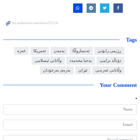
Tags
ڕژیمی زایۆنی
ئەنساروڵڵا
یەمەن
ئەمریکا
غەزە
دۆناڵد ترامپ
یەحیا محەمەد
وڵاتانی ئیسلامی
وڵاتانی عەرەبی
ئێران
بەرەی بەرخۆدان
Your Comment