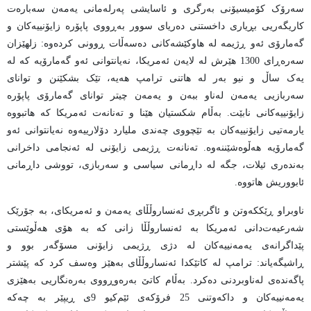
سەرۆک کۆمیسیۆنی بەرگری و ئاسایشی پەرلەمانی یەمەن سەبارەت
کاریگەریی بڕیاری داخستنی دەریای سوور بەڕووی پاپۆرە زایۆنییەکان و
گەمارۆی ئەو ڕژیمە لە هاوکێشەکانی دەسەڵات ڕوونی کردەوە: زلهێزان
سەرەڕای 1300 هێرش لە لایەن ئەمریکا، نەیانتوانی ئەو گەمارۆیە کە لە
یەک ساڵ و نیو بەر لە هاتنی ترامپ هەیە، تێک بشکێنن و توانای
سەربازیی یەمەن لەناو ببەن و یەمەن چیتر توانای گەمارۆی پاپۆرە
زایۆنییەکانی نابێت. بەڵام شکستیان هێنا و تەنانەت ئەمریکا کە هاتبووە
یارمەتیی زایۆنییەکان بە تێچووی چەندی ملیارد دۆلارییەوە نەیانتوانی ئەو
گەمارۆیە هەڵوەشێننەوە. تەنانەت ڕژیمی زایۆنی لە ئەنجامی داخرانی
بەندەری ئیلات، جگە لە داڕمانی سیاسی و سەربازی، تووشی داڕمانی
ئابووریش هاتووە.
ناوبراو ڕێککەوتن و ئاگربڕی ئەنساروڵڵای یەمەن و ئەمریکای، بە جۆرێک
شەرعیەت‌دانی ئەمریکا بە ئەنساروڵڵا زانی کە بە هۆی هەڵوێستی
پێداگرانەی یەمەنییەکان لە دژی ڕژیمی زایۆنی مسۆگەر بوو و
ڕاشیگەیاند: ترامپ لە کاتێکدا ئەنساروڵڵای بەهێز وەسف کرد کە پێشتر
پاگەندەی لەناوبردنی دەکرد. بەڵام کاتێ بەرەوڕووی بەرەنگاریی بەهێزی
یەمەنییەکان و داکەوتنی 25 فرۆکەی ئێم‌کیو 9ی ڕیپێر بە چەکە