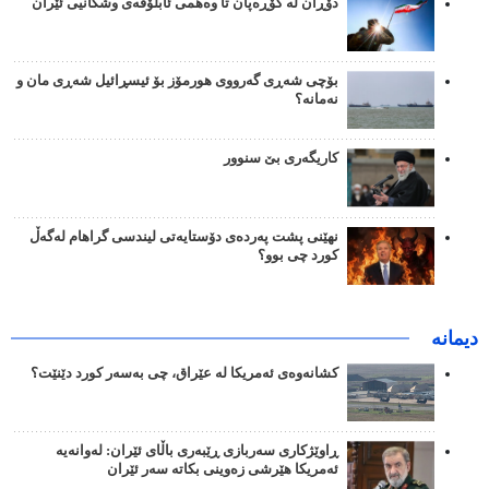
دۆڕان لە گۆڕەپان تا وەهمی ئابلۆقەی وشکانیی ئێران
بۆچی شەڕی گەرووی هورمۆز بۆ ئیسڕائیل شەڕی مان و
نەمانە؟
کاریگەری بێ سنوور
نهێنی پشت پەردەی دۆستایەتی لیندسی گراهام لەگەڵ
کورد چی بوو؟
دیمانە
کشانەوەی ئەمریکا لە عێراق، چی بەسەر کورد دێنێت؟
ڕاوێژکاری سەربازی ڕێبەری باڵای ئێران: لەوانەیە
ئەمریکا هێرشی زەوینی بکاتە سەر ئێران