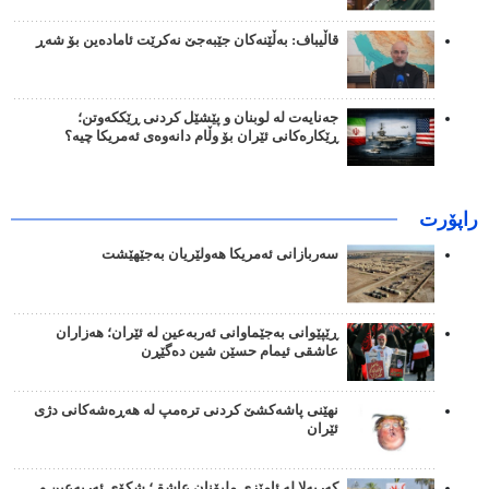
قاڵیباف: بەڵێنەکان جێبەجێ نەکرێت ئامادەین بۆ شەڕ
جەنایەت لە لوبنان و پێشێل کردنی ڕێککەوتن؛
ڕێکارەکانی ئێران بۆ وڵام دانەوەی ئەمریکا چیە؟
راپۆرت
سەربازانی ئەمریکا هەولێریان بەجێهێشت
ڕێپێوانی بەجێماوانی ئەربەعین لە ئێران؛ هەزاران
عاشقی ئیمام حسێن شین دەگێڕن
نهێنی پاشەکشێ کردنی ترەمپ لە هەڕەشەکانی دژی
ئێران
کەربەلا لە ئامێزی ملیۆنان عاشق؛ شکۆی ئەربەعین و