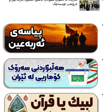
خرۆشی ئۆممەتێک