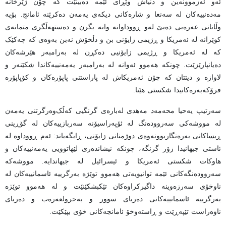
ئەو ئەزموونەین و دنیاش وێڕای ئێمە دەبینێت کە چۆن ژێرخانە
مەدەنییەکان لە سەنعا و شارەکانی دیکەی یەمەن دەکرێنە ئامانج. بۆیە
وڵاتانی عەرەبی دەبێ لەو ڕووداوانە وانە بگرن و دەستهەڵگری متمانەی
کوێرانە لە ئەمریکا و ڕژیمی زایۆنی بن و دڵخۆش نەبن بەوەی کە چەکێک
کە لە ئەمریکا و ڕژیمی زایۆنیی دەکڕن لە بەرامبەر هێرشەکان
دەیانپارێزێت. چونکە هەموو ئەوانە لە بەرامبەر یەمەنییەکاندا شکێنەر و
لاوازە و دیتتان کە چۆن ئەمریکاش لە پاراستنی پاپۆرەکان و کۆپاپۆرە
فرۆکەبەرەکانیدا شکستی هێنا.
سەرتیپ یەحیا محەمەد مەهدی لەبارەی گرنگیی کەڵک‌وەرگرتنی یەمەن
لە مووشەکی سەروودەنگ لە ئۆپەراسیۆنە سەربازییەکان لە گۆڕینی
ڕیساکانی بەرەنگاربوونەوەی دوژمنانی زایۆنی، ڕایگەیاند: ئەم ڕووداوە لە
ئاستی جیهانیدا زۆر گرنگە، چونکە نیشاندەری لێهاتوویی یەمەنییەکان و
هاوکات شکستی ئەمریکا و ئیسرائیل لە جیهاندایە. مووشەکە
سەروودەنگەکانی ئێمە توانیویەتی هەموو توێژە بەرگرییە ئاسمانییەکان لە
ناوخۆی سەرزەوینە داگیرکراوەکان تێکبشکێنێت و لە هەموو توێژە
بەرگرییە ئاسمانییەکانی دەریای سوور و بەحرولعەرەب و دەریای
ناوەراست تێپەڕێت و ڕاستەوخۆ ئامانجەکانی خۆی بپێکێت.