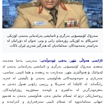
سەرۆک کۆمیسیۆنی بەرگری و ئاسایشی پەرلەمانی یەمەن، لۆژیکی
ئەمریکای بە لۆژیکی زۆرەملێ زانی و وتی: ئەوان لە دۆڕانیان لە
بەرامبەر یەمەنییەکان، سەلماندیان کە هەرگیز شەڕی ئێران ناکات.
ئاژانسی هەواڵی مێهر، بەشی نێودەوڵەتی:
سەرتیپ یەحیا محەمەد
مەهدی سەرۆک کۆمیسیۆنی بەرگری و ئاسایشی پەرلەمانی یەمەن لە
لێدوانێک بۆ هەواڵنێری مێهر، سەبارەت بە ڕەهەند و هێما ئایینی، سیاسی،
سەربازی و نەوتەوەییەکانی هەڵوێستی یەمەن بۆ پاڵپشتی لە غەزە،
ڕایگەیاند: لە کاتێکدا کە ئەمریکا و ڕژیمی زایۆنی هەوڵ دەدەن بە
بەهرەوەرگرتن لە تەکفیری و ناوەندە سیخۆرییە ڕۆژئاواییەکان،
ڕوخساڕێکی دزێو لە ئیسلام نمایش بدەن، هەڵوێستی یەمەن بە هەموو
جیهانی سەلماندووە کە ئیسلام ئایینی سەرفەرازی و کەرامەتە و