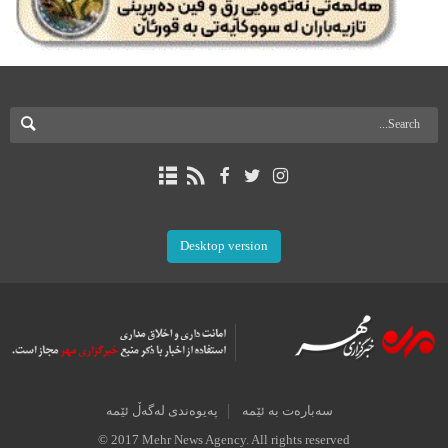
Desktop version
سەبارەت بە ئێمە
پەیوەندی لەگەڵ ئێمە
© 2017 Mehr News Agency. All rights reserved