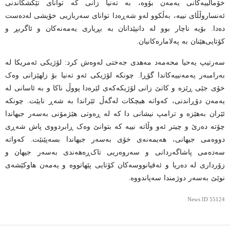
خۆماڵییەکانی یەمەن بۆوە، بە تەنیا زانی کە توانای تێکشکاندنی
ئەنساروڵڵای نییە، بەڵکوو لەو شەڕەدا توانای سەربازیی خۆیشی لەدەست
دەدا. بۆیە ناچار بوو لە دانپێدانان بە بڕیاری یەمەنەکان و ئاگربڕ و
کۆتایی‌هێنان بە پەلامارەکانیان.
سەرتیپ یەحیا محەمەد مەهدی جەختی لەوەش کرد: لۆژیکی ئەمریکا لە
بەرامبەر یەمەنییەکاندا گۆڕا. چونکە لۆژیکی ئەو تەنیا بۆ زلهێزانی وەک
خۆی جێی ڕێزە و کاتێ زانی لۆژیکەکەی لێرەدا پووڵ ناکا و بە ئاسانی لە
یەمەن دۆڕاندنی، کەواتە هیچکات لەگەڵ ئێراندا بە شەڕ نایێت. چونکە
ئێران بەهێزە و ترامپ نیشانی دا کە لە ڕەوتی هێژمۆنی بەسەر جیهاندا
چۆتە دەرێ و چیتر ئەو وڵاتە نییە کە بتوانێ وەک ڕابردووی پاش شەڕی
دووەمی جیهانی، هەیمەنەی خۆی بەسەر جیهاندا بسەپێنێت. کەواتە
سەدەمی پاشاگەردانی و سەروەریی تاک‌ڕەهەندی بەسەر جیهان و
زۆرداری لە دەریا و ئەقیانووسەکان کۆتایی پێهاتووە و یەمەن هاوکێشەی
نوێێ بەسەر دوژمندا سەپاندووە.
News ID
55124