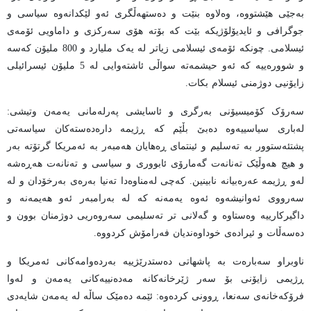
بەجێی هێشتووە، وەلاوە بنێت و دەستهەڵگری ئەو لێکدانەوە سیاسی و
جوگرافی و ئایدیۆلۆژیکە بێت کە بۆتە هۆی سەرکزی و داماویی ئۆمەی
ئیسلامی. چونکە ئۆمەی ئیسلامی زیاتر لە یەک ملیارد و 800 ملیۆن کەسە
و شوورەییە کە ئەو حیشمەتە سواڵی ئاشتەوایی لە 5 ملیۆن ئیسرائیلی
زایۆنیی دوژمنی ئیسلام بکات.
سەرۆک کۆمیسیۆنی بەرگری و ئاسایشی پەرلەمانی یەمەن وتیشی:
لەباری سیاسییەوە دەبێ بڵێم کە ڕژیمە دارەدەستەکان سیاسەتی
پشتئەستوور بە تەسلیم و ئینتمای ڕەهایان هەمبەر بە ئەمریکا گرتۆتە بەر
و هیچ هەوڵێک تەنانەت گەمارۆی ئابووری و سیاسی و تەنانەت هەڕەشە
لەو ڕژیمە عەرەبیانە نابینین. کەچی لەمناوەدا تەنیا بەرەی بەرخۆدان و لە
سەرووی ئەوانیشەوە ئەوە یەمەنە کە لە بەرامبەر ئەو هەیمەنە و
داگیرکارییە وەستاوە و گەلانی تر تەسلیمی سەروەریی دوژمنان بوون و
دەسەڵات و ئیرادەی خوداوەندیان فەرامۆش کردووە.
ناوبراو سەبارەت بە پاشهاتی دەستدرێژییە بەردەوامەکانی ئەمریکا و
ڕژیمی زایۆنی بۆ سەر ژێرخانەکانە مەدەنییەکانی یەمەن و لەوا
فرۆکەخانەی سەنعا، ڕوونی کردەوە: ئێمە دەمێک ساڵە لە یەمەن شایەدی