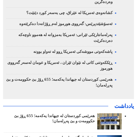
وەردەگرین
کشانەوەی ئەمریکا لە عێراق، چی بەسەر کورد دێنێت؟
ئەسۆشێتدپرێس: گەرووی هورموز لەم ڕۆژانەدا دەکرێتەوە
پەرلەمانتارێکی ئێرانی: ئەمریکا بەمزوانە لە هەموو ناوچەکە
دەردەکرێت
پاشەکەوتی مووشەکی ئەمریکا ڕوو لە تەواو بوونە
ڕێککەوتنی کاتی لە نێوان ئێران ، ئەمریکا و عومان لەسەر گەرووی
هورموز
هەرێمی کوردستان لە جیهاندا یەکەمە؛ 655 ڕۆژ بێ حکوومەت و بێ
پەڕلەمان!
یادداشت
هەرێمی کوردستان لە جیهاندا یەکەمە؛ 655 ڕۆژ بێ
حکوومەت و بێ پەڕلەمان!