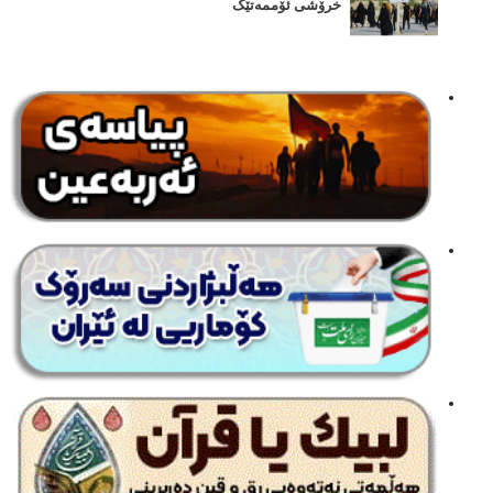
خرۆشی ئۆممەتێک