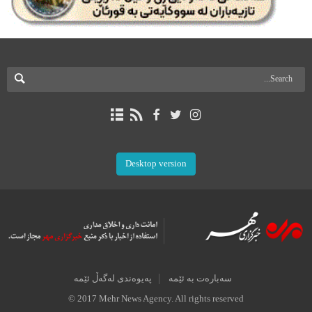
Desktop version
سەبارەت بە ئێمە
پەیوەندی لەگەڵ ئێمە
© 2017 Mehr News Agency. All rights reserved