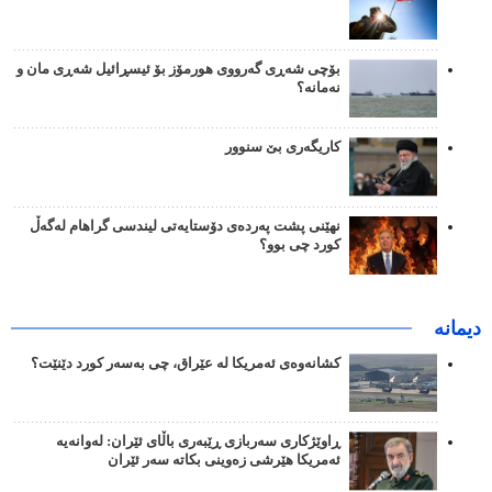
بۆچی شەڕی گەرووی هورمۆز بۆ ئیسڕائیل شەڕی مان و
نەمانە؟
کاریگەری بێ سنوور
نهێنی پشت پەردەی دۆستایەتی لیندسی گراهام لەگەڵ
کورد چی بوو؟
دیمانە
کشانەوەی ئەمریکا لە عێراق، چی بەسەر کورد دێنێت؟
ڕاوێژکاری سەربازی ڕێبەری باڵای ئێران: لەوانەیە
ئەمریکا هێرشی زەوینی بکاتە سەر ئێران