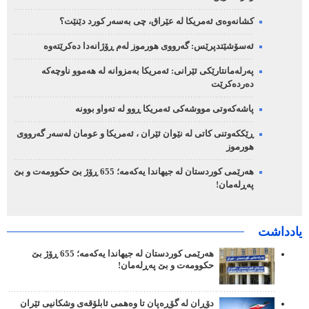
کشانەوەی ئەمریکا لە عێراق، چی بەسەر کورد دێنێت؟
ئەسۆشێتدپرێس: گەرووی هورموز لەم ڕۆژانەدا دەکرێتەوە
پەرلەمانتارێکی ئێرانی: ئەمریکا بەمزوانە لە هەموو ناوچەکە
دەردەکرێت
پاشەکەوتی مووشەکی ئەمریکا ڕوو لە تەواو بوونە
ڕێککەوتنی کاتی لە نێوان ئێران ، ئەمریکا و عومان لەسەر گەرووی
هورموز
هەرێمی کوردستان لە جیهاندا یەکەمە؛ 655 ڕۆژ بێ حکوومەت و بێ
پەڕلەمان!
یادداشت
هەرێمی کوردستان لە جیهاندا یەکەمە؛ 655 ڕۆژ بێ
حکوومەت و بێ پەڕلەمان!
دۆڕان لە گۆڕەپان تا وەهمی ئابلۆقەی وشکانیی ئێران