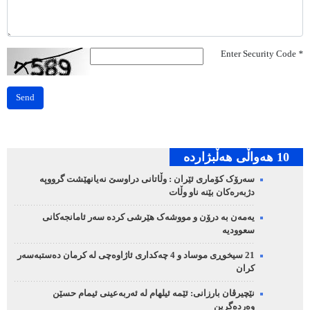
Enter Security Code
*
Send
10 هه‌واڵی هه‌ڵبژارده‌
سەرۆک کۆماری ئێران : وڵاتانی دراوسێ نەیانهێشت گرووپە
دژبەرەکان بێنە ناو وڵات
یەمەن بە درۆن و مووشەک هێرشی کردە سەر ئامانجەکانی
سعوودیە
21 سیخوڕی موساد و 4 چەکداری ئاژاوەچی لە کرمان دەستبەسەر
کران
نێچیرڤان بارزانی: ئێمە ئیلهام لە ئەربەعینی ئیمام حسێن
وەردەگرین