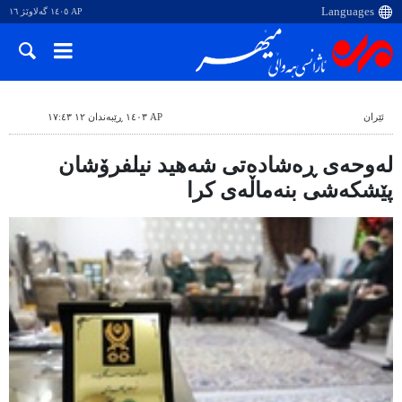
AP ١٤٠٥ گەلاوێژ ١٦
ئێران
AP ١٤٠٣ ڕێبەندان ١٢ ١٧:٤٣
لەوحەی ڕەشادەتی شەهید نیلفرۆشان
پێشکەشی بنەماڵەی کرا