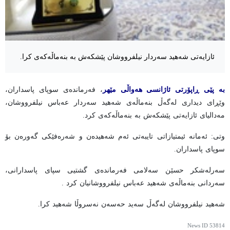
ئازایەتی شەهید سەردار نیلفرووشان پێشکەش بە بنەماڵەکەی کرا.
بە پێی ڕاپۆرتی ئاژانسی هەواڵی مێهر
، فەرماندەی سوپای پاسداران،
وێڕای دیداری لەگەڵ بنەماڵەی شەهید سەردار عەباس نیلفرووشان،
مەدالیای ئازایەتی پێشکەش بە بنەماڵەکەی کرد.
وتی: ئەمانە ئیمتیازاتی تایبەتی ئەم شەهیدەن و شەرەفێکی گەورەن بۆ
سوپای پاسداران.
سەرلەشکر حسێن سەلامی فەرماندەی گشتیی سپای پاسدارانی،
سەردانی بنەماڵەی شەهید عەباس نیلفرووشانیان کرد .
شەهید نیلفرووشان لەگەڵ سەید حەسەن نەسروڵا شەهید کرا.
News ID
53814