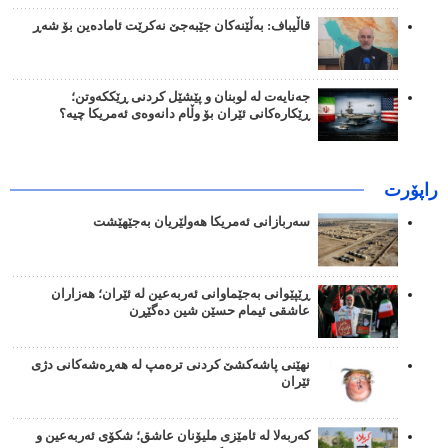
قاڵیباف: بەڵێنەکان جێبەجێ نەکرێت ئامادەین بۆ شەڕ
جەنایەت لە لوبنان و پێشێل کردنی ڕێککەوتن؛
ڕێکارەکانی ئێران بۆ وڵام دانەوەی ئەمریکا چیە؟
راپۆرت
سەربازانی ئەمریکا هەولێریان بەجێهێشت
ڕێپێوانی بەجێماوانی ئەربەعین لە ئێران؛ هەزاران
عاشقی ئیمام حسێن شین دەگێڕن
نهێنی پاشەکشێ کردنی ترەمپ لە هەڕەشەکانی دژی
ئێران
کەربەلا لە ئامێزی ملیۆنان عاشق؛ شکۆی ئەربەعین و