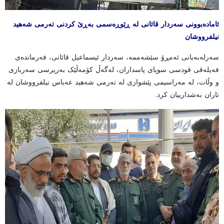
ئامادەبوونی سەردار قائانی لە ڕێوڕەسمی بەڕێ کردنی تەرمی شەهید
نیلفرووشان
سەرلەبەیانی ئەمڕۆ سێشەممە، سەردار ئیسماعیل قائانی، فەرماندەی
فەیلەقی قودسی سوپای پاسداران، لەگەڵ کۆمەڵێک بەرپرسی سەربازی
و وڵات، لە مەراسیمی پێشوازی لە تەرمی شەهید عەباس نیلفرووشان لە
تاران بەشدارییان کرد.