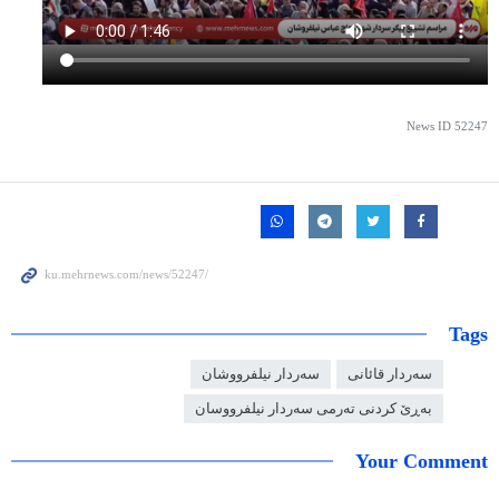
News ID
52247
Tags
سەردار قائانی
سەردار نیلفرووشان
بەڕێ کردنی تەرمی سەردار نیلفرووسان
Your Comment