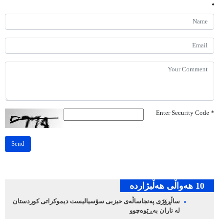
Enter Security Code
*
Send
10 هه‌واڵی هه‌ڵبژارده‌
ساڵڕۆژی پەنجاساڵەی حیزبی سۆسیالیست دیموکراتی کوردستان
لە تاران بەڕێوەچوو