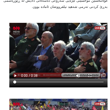
غوڵامحسێن موحسێنی ئێژەیی سەرۆکی دەسەڵاتی دادیش لە ڕێوڕەسمی
بەڕێ کردنی تەرمی شەهید نیلفرووشان ئامادە بوون.