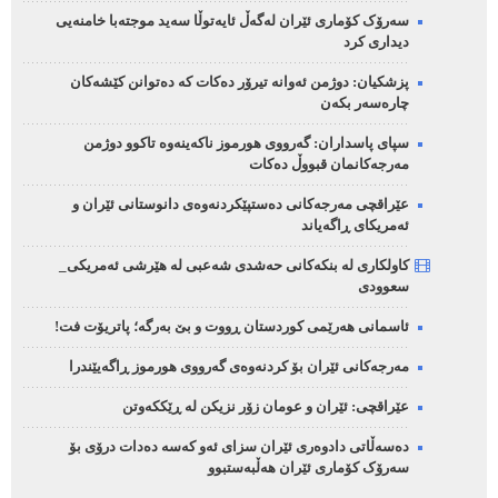
سەرۆک کۆماری ئێران لەگەڵ ئایەتوڵا سەید موجتەبا خامنەیی
دیداری کرد
پزشکیان: دوژمن ئەوانە تیرۆر دەکات کە دەتوانن کێشەکان
چارەسەر بکەن
سپای پاسداران: گەرووی هورموز ناکەینەوە تاکوو دوژمن
مەرجەکانمان قبووڵ دەکات
عێراقچی مەرجەکانی دەستپێکردنەوەی دانوستانی ئێران و
ئەمریکای ڕاگەیاند
کاولکاری لە بنکەکانی حەشدی شەعبی لە هێرشی ئەمریکی_
سعوودی
ئاسمانی هەرێمی کوردستان ڕووت و بێ بەرگە؛ پاتریۆت فت!
مەرجەکانی ئێران بۆ کردنەوەی گەرووی هورموز ڕاگەیێندرا
عێراقچی: ئێران و عومان زۆر نزیکن لە ڕێککەوتن
دەسەڵاتی دادوەری ئێران سزای ئەو کەسە دەدات درۆی بۆ
سەرۆک کۆماری ئێران هەڵبەستبوو