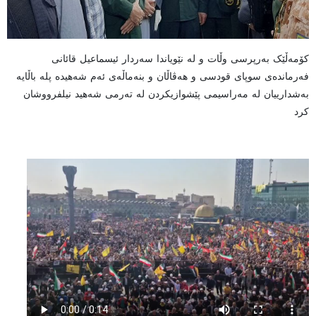
کۆمەڵێک بەرپرسی وڵات و لە نێویاندا سەردار ئیسماعیل قائانی
فەرماندەی سوپای قودسی و هەڤاڵان و بنەماڵەی ئەم شەهیدە پلە باڵایە
بەشدارییان لە مەراسیمی پێشوازیکردن لە تەرمی شەهید نیلفرووشان
کرد