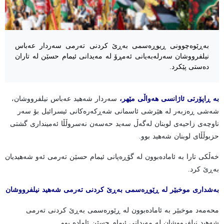
بەڕێوەچوونی ڕیوڕەسمی بەڕێ کردنی تەرمی سەردار عەباس
نیلفرووشان سەرلەبەیانی ئەمڕۆ لە مەیدانی ئیمام حسێن لە تاران
دەستی پێکرد.
بە ڕاپۆرتی ئاژانسی هەواڵی مێهر،
سەردار شەهید عەباس نیلفرووشان،
شەشی ڕەزبەر لە هێرشی ئاسمانی شەڕکەرەکانی ئیسرائیل بۆ سەر
ناوچەی زاحیەی لوبنان لەگەڵ سەید حەسەن نەسروڵڵا ئەمینداری گشتی
حزبوڵڵای لوبنان شەهید بوو.
خەڵکی تارا بە ئامادەبوون لە گۆڕەپانی ئیمام حسێن تەرمی ئەو شەهیدیان
بەڕێ کرد.
بەشداری موخبێر لە ڕێوڕەسمی بەڕێ کردنی تەرمی شەهید نیلفرووشان
محەمەد موخبێر بە ئامادەبوون لە ڕێورەسمی بەڕێ کردنی تەرمی
شەهید نیلفرووشان لە مەیدانی ئیمام حسێن ئامادە بوو.