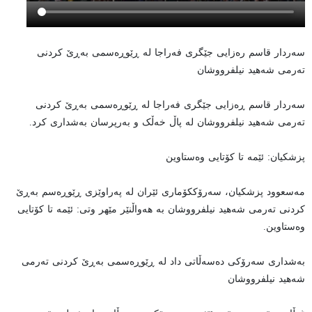
سەردار قاسم رەزایی جێگری فەراجا لە ڕێوڕەسمی بەڕێ کردنی
تەرمی شەهید نیلفرووشان
سەردار قاسم ڕەزایی جێگری فەراجا لە ڕێوڕەسمی بەڕێ کردنی
تەرمی شەهید نیلفرووشان لە پاڵ خەڵک و بەرپرسان بەشداری کرد.
پزشكیان: ئێمە تا کۆتایی وەستاوین
مەسعوود پزشکیان، سەرۆککۆماری ئێران لە پەراوێزی ڕێوڕەسم بەڕێ
کردنی تەرمی شەهید نیلفرووشان بە هەواڵنێر مێهر وتی: ئێمە تا کۆتایی
وەستاوین.
بەشداری سەرۆکی دەسەڵاتی داد لە ڕێوڕەسمی بەڕێ کردنی تەرمی
شەهید نیلفرووشان