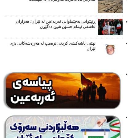
ڕێپێوانی بەجێماوانی ئەربەعین لە ئێران؛ هەزاران
عاشقی ئیمام حسێن شین دەگێڕن
نهێنی پاشەکشێ کردنی ترەمپ لە هەڕەشەکانی دژی
ئێران