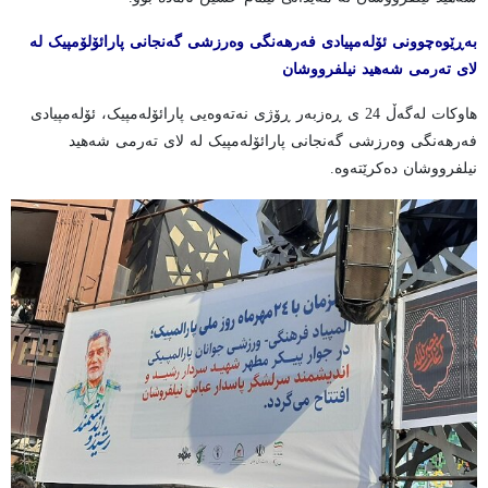
بەڕێوەچوونی ئۆلەمپیادی فەرهەنگی وەرزشی گەنجانی پارائۆلۆمپیک لە
لای تەرمی شەهید نیلفرووشان
هاوکات لەگەڵ 24 ی ڕەزبەر ڕۆژی نەتەوەیی پارائۆلەمپیک، ئۆلەمپیادی
فەرهەنگی وەرزشی گەنجانی پارائۆلەمپیک لە لای تەرمی شەهید
نیلفرووشان دەکرێتەوە.