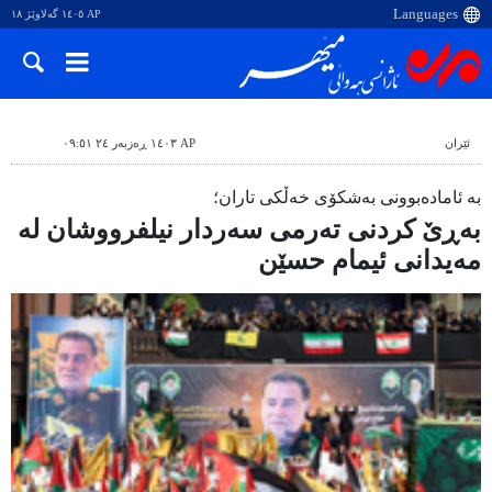
AP ١٤٠٥ گەلاوێژ ١٨
ئێران
AP ١٤٠٣ ڕەزبەر ٢٤ ٠٩:٥١
بە ئامادەبوونی بەشکۆی خەڵکی تاران؛
بەڕێ کردنی تەرمی سەردار نیلفرووشان لە
مەیدانی ئیمام حسێن