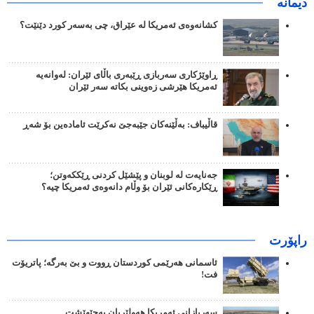
دیمانە
کشانەوەی ئەمریکا لە عێراق، چی بەسەر کورد دێنێت؟
ڕاوێژکاری سەربازی ڕێبەری باڵای ئێران: لەوانەیە
ئەمریکا هێرشی زەوینی بکاتە سەر ئێران
قاڵیباف: بەڵێنەکان جێبەجێ نەکرێت ئامادەین بۆ شەڕ
جەنایەت لە لوبنان و پێشێل کردنی ڕێککەوتن؛
ڕێکارەکانی ئێران بۆ وڵام دانەوەی ئەمریکا چیە؟
راپۆرت
ئاسمانی هەرێمی کوردستان ڕووت و بێ بەرگە؛ پاتریۆت
فت!
سەربازانی ئەمریکا هەولێریان بەجێهێشت