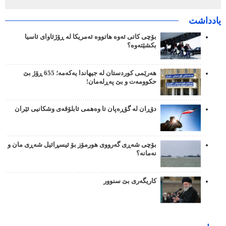
یادداشت
بۆچی کاتی ئەوە هاتووە ئەمریکا لە ڕۆژئاوای ئاسیا
بکشێتەوە؟
هەرێمی کوردستان لە جیهاندا یەکەمە؛ 655 ڕۆژ بێ
حکوومەت و بێ پەڕلەمان!
دۆڕان لە گۆڕەپان تا وەهمی ئابلۆقەی وشکانیی ئێران
بۆچی شەڕی گەرووی هورمۆز بۆ ئیسڕائیل شەڕی مان و
نەمانە؟
کاریگەری بێ سنوور