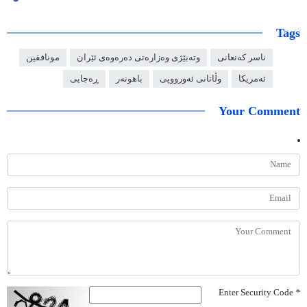
Tags
ناسر کەنعانی
وتەبێژی وەزارەتی دەرەوەی ئێران
مونافقین
ئەمریکا
وڵاتانی ئەورووپی
باهونەر
ڕەجایی
Your Comment
Enter Security Code
*