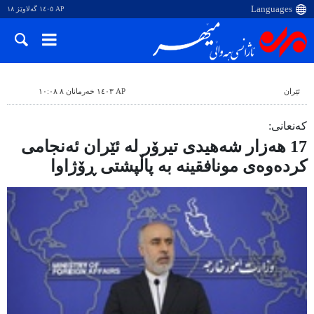
AP ١٤٠٥ گەلاوێژ ١٨
ئێران
AP ١٤٠٣ خەرمانان ٨ ١٠:٠٨
کەنعانی:
17 هەزار شەهیدی تیرۆر لە ئێران ئەنجامی
کردەوەی مونافقینە بە پاڵپشتی ڕۆژاوا