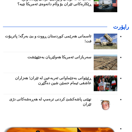
ڕێکارەکانی ئێران بۆ وڵام دانەوەی ئەمریکا چیە؟
راپۆرت
ئاسمانی هەرێمی کوردستان ڕووت و بێ بەرگە؛ پاتریۆت
فت!
سەربازانی ئەمریکا هەولێریان بەجێهێشت
ڕێپێوانی بەجێماوانی ئەربەعین لە ئێران؛ هەزاران
عاشقی ئیمام حسێن شین دەگێڕن
نهێنی پاشەکشێ کردنی ترەمپ لە هەڕەشەکانی دژی
ئێران