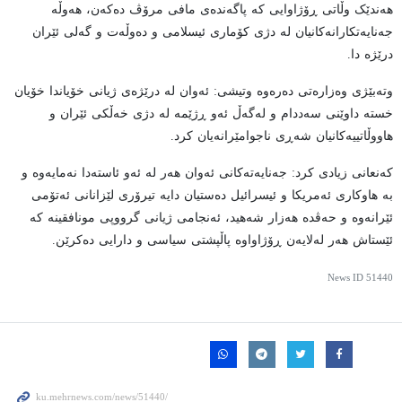
هەندێک وڵاتی ڕۆژاوایی کە پاگەندەی مافی مرۆڤ دەکەن، هەوڵە
جەنایەتکارانەکانیان لە دژی کۆماری ئیسلامی و دەوڵەت و گەلی ئێران
درێژە دا.
وتەبێژی وەزارەتی دەرەوە وتیشی: ئەوان لە درێژەی ژیانی خۆیاندا خۆیان
خستە داوێنی سەددام و لەگەڵ ئەو ڕژێمە لە دژی خەڵکی ئێران و
هاووڵاتییەکانیان شەڕی ناجوامێرانەیان کرد.
کەنعانی زیادی کرد: جەنایەتەکانی ئەوان هەر لە ئەو ئاستەدا نەمایەوە و
بە هاوکاری ئەمریکا و ئیسرائیل دەستیان دایە تیرۆری لێزانانی ئەتۆمی
ئێرانەوە و حەڤدە هەزار شەهید، ئەنجامی ژیانی گرووپی مونافقینە کە
ئێستاش هەر لەلایەن ڕۆژاواوە پاڵپشتی سیاسی و دارایی دەکرێن.
News ID
51440