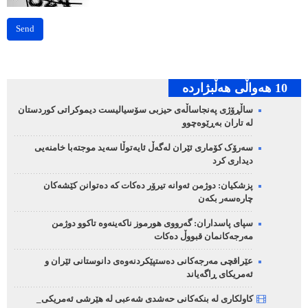
Send
10 هه‌واڵی هه‌ڵبژارده‌
ساڵڕۆژی پەنجاساڵەی حیزبی سۆسیالیست دیموکراتی کوردستان
لە تاران بەڕێوەچوو
سەرۆک کۆماری ئێران لەگەڵ ئایەتوڵا سەید موجتەبا خامنەیی
دیداری کرد
پزشکیان: دوژمن ئەوانە تیرۆر دەکات کە دەتوانن کێشەکان
چارەسەر بکەن
سپای پاسداران: گەرووی هورموز ناکەینەوە تاکوو دوژمن
مەرجەکانمان قبووڵ دەکات
عێراقچی مەرجەکانی دەستپێکردنەوەی دانوستانی ئێران و
ئەمریکای ڕاگەیاند
کاولکاری لە بنکەکانی حەشدی شەعبی لە هێرشی ئەمریکی_