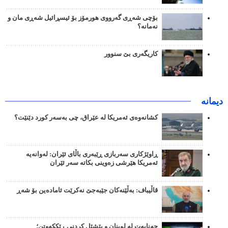
بۆچی شەڕی گەرووی هورمۆز بۆ ئیسڕائیل شەڕی مان و
نەمانە؟
کاریگەری بێ سنوور
دیمانە
کشانەوەی ئەمریکا لە عێراق، چی بەسەر کورد دێنێت؟
ڕاوێژکاری سەربازی ڕێبەری باڵای ئێران: لەوانەیە
ئەمریکا هێرشی زەوینی بکاتە سەر ئێران
قاڵیباف: بەڵێنەکان جێبەجێ نەکرێت ئامادەین بۆ شەڕ
جەنایەت لە لوبنان و پێشێل کردنی ڕێککەوتن؛