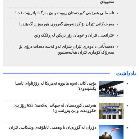
سعوودی
ئاسمانی هەرێمی کوردستان ڕووت و بێ بەرگە؛ پاتریۆت فت!
مەرجەکانی ئێران بۆ کردنەوەی گەرووی هورموز ڕاگەیێندرا
عێراقچی: ئێران و عومان زۆر نزیکن لە ڕێککەوتن
دەسەڵاتی دادوەری ئێران سزای ئەو کەسە دەدات درۆی بۆ
سەرۆک کۆماری ئێران هەڵبەستبوو
یادداشت
بۆچی کاتی ئەوە هاتووە ئەمریکا لە ڕۆژئاوای ئاسیا
بکشێتەوە؟
هەرێمی کوردستان لە جیهاندا یەکەمە؛ 655 ڕۆژ بێ
حکوومەت و بێ پەڕلەمان!
دۆڕان لە گۆڕەپان تا وەهمی ئابلۆقەی وشکانیی ئێران