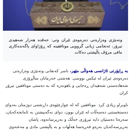
وتەبێژی وەزارەتی دەرەوەی ئێران وتی: حەڤدە هەزار شەهیدی
تیرۆر، ئەنجامی ژیانی گرووپی مونافقینە کە ڕۆژاوای پاگەندەکاری
مافی مرۆڤ پاڵپشتی دەکات.
بە ڕاپۆرتی ئاژانسی هەواڵی مێهر،
ناسر کەنعانی وتەبێژی وەزارەتی
دەرەوەی ئیران لە ئیکس نووسی: هەشتی خەرمانان ساڵڕۆژی
شەهادەستی شەهیدان ڕەجایی و باهونەرە کە بە دەستی مونافقین تیرۆر
کران.
ناوبراو زیادی کرد: مونافقین کە لە چوارچێوەی داڕشتنی دوژمنان بەدوای
دەستخستنی دەسەڵات لە ئێران بوون، دوای نەگەییشتن بە ئامانجەکەیان،
سەرەتا دەستیان دایە تیرۆری خەڵک و بەرپرسانەوە، پاشان
بەرپرسەکەیان بەرەو فەڕەنسا هەڵهات و بە پاڵپشتی مادی و مەعنەوی