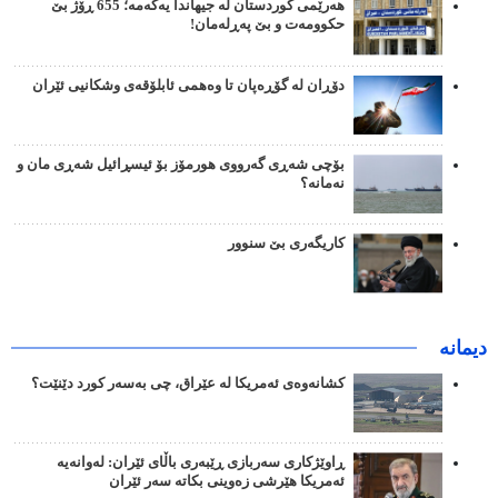
هەرێمی کوردستان لە جیهاندا یەکەمە؛ 655 ڕۆژ بێ
حکوومەت و بێ پەڕلەمان!
دۆڕان لە گۆڕەپان تا وەهمی ئابلۆقەی وشکانیی ئێران
بۆچی شەڕی گەرووی هورمۆز بۆ ئیسڕائیل شەڕی مان و
نەمانە؟
کاریگەری بێ سنوور
دیمانە
کشانەوەی ئەمریکا لە عێراق، چی بەسەر کورد دێنێت؟
ڕاوێژکاری سەربازی ڕێبەری باڵای ئێران: لەوانەیە
ئەمریکا هێرشی زەوینی بکاتە سەر ئێران