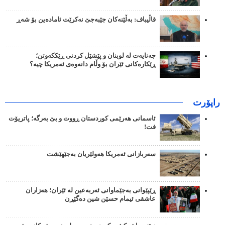
قاڵیباف: بەڵێنەکان جێبەجێ نەکرێت ئامادەین بۆ شەڕ
جەنایەت لە لوبنان و پێشێل کردنی ڕێککەوتن؛
ڕێکارەکانی ئێران بۆ وڵام دانەوەی ئەمریکا چیە؟
راپۆرت
ئاسمانی هەرێمی کوردستان ڕووت و بێ بەرگە؛ پاتریۆت
فت!
سەربازانی ئەمریکا هەولێریان بەجێهێشت
ڕێپێوانی بەجێماوانی ئەربەعین لە ئێران؛ هەزاران
عاشقی ئیمام حسێن شین دەگێڕن