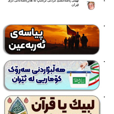
نهێنی پاشەکشێ کردنی ترەمپ لە هەڕەشەکانی دژی
ئێران