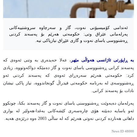
ئەندامی کۆمیسیۆنی نەوت، گاز و سەرچاوە سروشتییەکانی
پەرلەمانی عێراق وتی: حکومەتی هەرێم بۆ پەسەند کردنی
ڕەشنووسی یاسای نەوت و گازی عێڕاق نیازپاکی نیە.
بە ڕاپۆرتی ئاژانسی هەواڵی مێهر
، عەلا حەیدەری بە وتنی ئەوەی کە
پەسەند کرانی ڕەشنووسی یاسای نەوت و گاز دەمێکە دواکەوتووە، زیادی
کرد: حکومەتی هەرێم سەرەڕای ئەوەی کە پەسەند کردنی ئەو
ڕەشنووسەی لە بەرنامە حکومەتی فیدراڵ گونجاندووە، نیاز پاکی نیشان
نادات بۆ پەسەند کرانی.
پەرلەمان دەیەوێت ڕەشنووسنی یاسای نەوت و گاز پەسەند بکتا، چونکوو
ئەو یاسایە دەبێتە هۆی چارەسەری کێشەکانی بەغدا-هەولێر لە بواری
داهاتی هەناردە کردنی نەوتی هەرێم کە لە ساڵی 2003 ەوە درێژەی هەیە.
News ID
48000