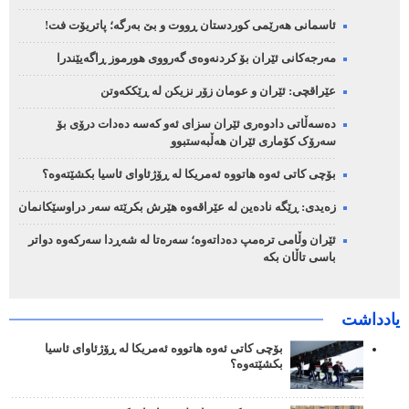
ئاسمانی هەرێمی کوردستان ڕووت و بێ بەرگە؛ پاتریۆت فت!
مەرجەکانی ئێران بۆ کردنەوەی گەرووی هورموز ڕاگەیێندرا
عێراقچی: ئێران و عومان زۆر نزیکن لە ڕێککەوتن
دەسەڵاتی دادوەری ئێران سزای ئەو کەسە دەدات درۆی بۆ
سەرۆک کۆماری ئێران هەڵبەستبوو
بۆچی کاتی ئەوە هاتووە ئەمریکا لە ڕۆژئاوای ئاسیا بکشێتەوە؟
زەیدی: ڕێگە نادەین لە عێراقەوە هێرش بکرێتە سەر دراوسێکانمان
ئێران وڵامی ترەمپ دەداتەوە؛ سەرەتا لە شەڕدا سەرکەوە دواتر
باسی تاڵان بکە
یادداشت
بۆچی کاتی ئەوە هاتووە ئەمریکا لە ڕۆژئاوای ئاسیا
بکشێتەوە؟