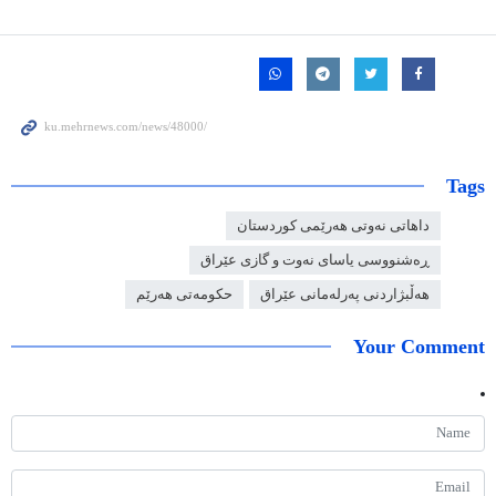
Tags
داهاتی نەوتی هەرێمی کوردستان
ڕەشنووسی یاسای نەوت و گازی عێراق
هەڵبژاردنی پەرلەمانی عێراق
حکومەتی هەرێم
Your Comment