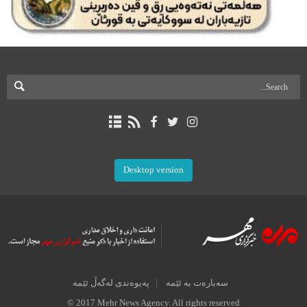
Desktop version
سەبارەت بە ئێمە
پەیوەندی لەگەڵ ئێمە
© 2017 Mehr News Agency. All rights reserved