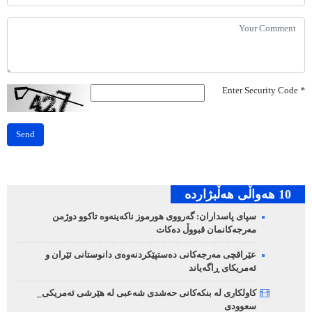
Enter Security Code
*
Send
10 هه‌واڵی هه‌ڵبژارده‌
سپای پاسداران: گەرووی هورموز ناکەینەوە تاکوو دوژمن
مەرجەکانمان قبووڵ دەکات
عێراقچی مەرجەکانی دەستپێکردنەوەی دانوستانی ئێران و
ئەمریکای ڕاگەیاند
کاولکاری لە بنکەکانی حەشدی شەعبی لە هێرشی ئەمریکی_
سعوودی