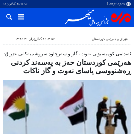
AP ١٤٠٥ گەلاوێژ ١٨
عێراق و هەرێمی کوردستان
AP ١٤٠٢ گەڵاڕێزان ٢١ ١٧:١٥
ئەندامی کۆمیسیۆنی نەوت، گاز و سەرچاوە سروشتییەکانی عێڕاق:
هەرێمی کوردستان حەز بە پەسەند کردنی
ڕەشنووسی یاسای نەوت و گاز ناکات