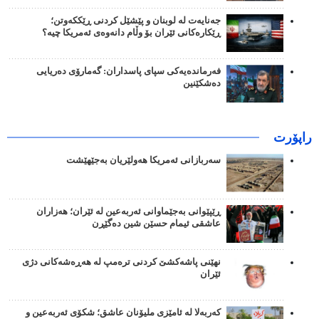
جەنایەت لە لوبنان و پێشێل کردنی ڕێککەوتن؛
ڕێکارەکانی ئێران بۆ وڵام دانەوەی ئەمریکا چیە؟
فەرماندەیەکی سپای پاسداران: گەمارۆی دەریایی
دەشکێنین
راپۆرت
سەربازانی ئەمریکا هەولێریان بەجێهێشت
ڕێپێوانی بەجێماوانی ئەربەعین لە ئێران؛ هەزاران
عاشقی ئیمام حسێن شین دەگێڕن
نهێنی پاشەکشێ کردنی ترەمپ لە هەڕەشەکانی دژی
ئێران
کەربەلا لە ئامێزی ملیۆنان عاشق؛ شکۆی ئەربەعین و