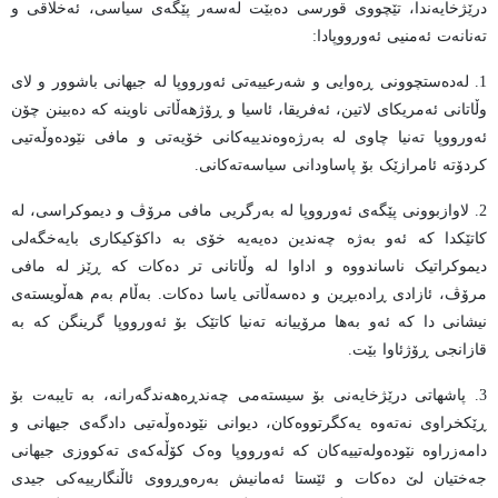
درێژخایەندا، تێچووی قورسی دەبێت لەسەر پێگەی سیاسی، ئەخلاقی و
تەنانەت ئەمنیی ئەورووپادا:
1. لەدەستچوونی ڕەوایی و شەرعییەتی ئەورووپا لە جیهانی باشوور و لای
وڵاتانی ئەمریکای لاتین، ئەفریقا، ئاسیا و ڕۆژهەڵاتی ناوینە کە دەبینن چۆن
ئەورووپا تەنیا چاوی لە بەرژەوەندییەکانی خۆیەتی و مافی نێودەوڵەتیی
کردۆتە ئامرازێک بۆ پاساودانی سیاسەتەکانی.
2. لاوازبوونی پێگەی ئەورووپا لە بەرگریی مافی مرۆڤ و دیموکراسی، لە
کاتێکدا کە ئەو بەژە چەندین دەیەیە خۆی بە داکۆکیکاری بایەخگەلی
دیموکراتیک ناساندووە و اداوا لە وڵاتانی تر دەکات کە ڕێز لە مافی
مرۆڤ، ئازادی ڕادەبڕین و دەسەڵاتی یاسا دەکات. بەڵام بەم هەڵویستەی
نیشانی دا کە ئەو بەها مرۆییانە تەنیا کاتێک بۆ ئەورووپا گرینگن کە بە
قازانجی ڕۆژئاوا بێت.
3. پاشهاتی درێژخایەنی بۆ سیستەمی چەندڕەهەندگەرانە، بە تایبەت بۆ
ڕێکخراوی نەتەوە یەکگرتووەکان، دیوانی نێودەوڵەتیی دادگەی جیهانی و
دامەزراوە نێودەولەتییەکان کە ئەورووپا وەک کۆڵەکەی تەکووزی جیهانی
جەختیان لێ دەکات و ئێستا ئەمانیش بەرەوڕووی ئاڵنگارییەکی جیدی