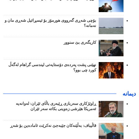
بۆچی شەڕی گەرووی هورمۆز بۆ ئیسڕائیل شەڕی مان و
نەمانە؟
کاریگەری بێ سنوور
نهێنی پشت پەردەی دۆستایەتی لیندسی گراهام لەگەڵ
کورد چی بوو؟
دیمانە
ڕاوێژکاری سەربازی ڕێبەری باڵای ئێران: لەوانەیە
ئەمریکا هێرشی زەوینی بکاتە سەر ئێران
قاڵیباف: بەڵێنەکان جێبەجێ نەکرێت ئامادەین بۆ شەڕ