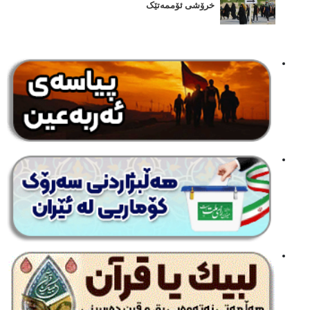
خرۆشی ئۆممەتێک