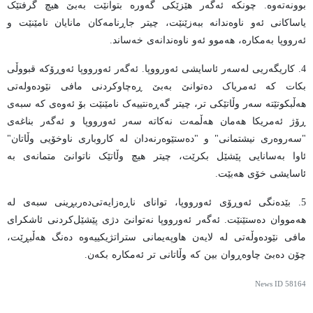
بوونەتەوە. چونکە ئەگەر هێزێکی گەورە بتوانێت بەبێ هیچ گرفتێک
یاساکانی ئەو ناوەندانە ببەزێنێت، چیتر جاڕنامەکان مانایان نامێنێت و
ئەرووپا بەمکارە، هەموو ئەو ناوەندانەی خەساند.
4. کاریگەریی لەسەر ئاسایشی ئەورووپا. ئەگەر ئەورووپا ئەوڕۆکە قبووڵی
بکات کە ئەمریاک دەتوانێ بەبێ ڕەچاوکردنی مافی نێودەولەتی
هەڵبکوتێتە سەر وڵاتێکی تر، چیتر گەڕەنتییەک نامێنێت بۆ ئەوەی کە سبەی
ڕۆژ ئەمریکا هەمان هەڵمەت نەکاتە سەر ئەورووپا و ئەگەر بناغەی
"سەروەری نیشتمانی" و "دەستێوەرنەدان لە کاروباری ناوخۆیی وڵاتان"
ئاوا بەسانایی پێشێل بکرێت، چیتر هیچ وڵاتێک ناتوانێ متمانەی بە
ئاسایشی خۆی هەبێت.
5. بێدەنگی ئەوڕۆی ئەورووپا، توانای ناڕەزایەتی‌دەربڕینی سبەی لە
هەمووان دەستێنێت. ئەگەر ئەورووپا نەتوانێ دژی پێشێل‌کردنی ئاشکرای
مافی نێودەوڵەتی لە لایەن هاوپەیمانی ستراتژیکییەوە دەنگ هەڵبڕێت،
چۆن دەبێ چاوەڕوان بین کە وڵاتانی تر ئەمکارە بکەن.
News ID
58164