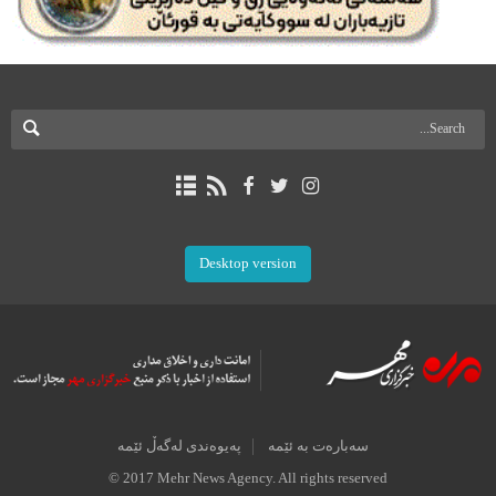
Desktop version
سەبارەت بە ئێمە
پەیوەندی لەگەڵ ئێمە
© 2017 Mehr News Agency. All rights reserved