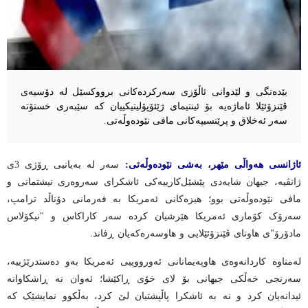
بێدەنگی و لێدوانی ئاڵۆزی سەرکردەکانی برووکسێل لە دۆسیەی
ڤێنزۆئێلا ئاماژەیە بۆ ئینتیمای ژێئۆپۆلیتیکییان کە سێبەری خستۆتە
سەر ئەخلاق و پرێنسیپەکانی مافی نێودەوڵەتی.
ئاژانسی هەواڵی مێهر، بەشی نێودەوڵەتی:
سەر لە بەیانیی ڕۆژی 3ی
ژانڤیە، جیهان شایەدی پێشێل‌کارییەکی ئاشکرای سەروەری نیشتمانی و
مافی نێودەوڵەتی بوو؛ هیزەکانی ئەمریکا بە فەرمانی دۆناڵد ترامپ،
سەرۆک کۆماری ئەمریکا هێرشیان کردە سەر کاراکاس و "نیکۆلاس
مادۆرۆ"ی هاوتای ڤێنزۆئێلایی و هاوسەرەکەیان ڕفاند.
لەمناوە کاردانەوەی هاوپەیمانانی ئەورووپیی ئەمریکا بەو دەستدرێژییە،
سەرنجی خەڵکی جیهانی بۆ لای خۆی ڕاکێشا؛ ئەوان نە ڕاشکاوانە
ئیدانەیان کرد و نە بە ئاشکرا پاڵپشتیان لێ‌ کرد، بەڵکوو نمایشێک کە