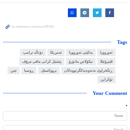
Tags
ئەورووپا
یەکێتی ئەورووپا
ئەمریکا
دۆناڵد ترامپ
ڤێنزۆئێلا
نیکۆلاس مادۆرۆ
پێشێل کرانی مافی مرۆڤ
ڕێکخراوی نەتەوەیەکگرتووەکان
برووکسێل
ڕوسیا
چین
ئۆکراین
Your Comment