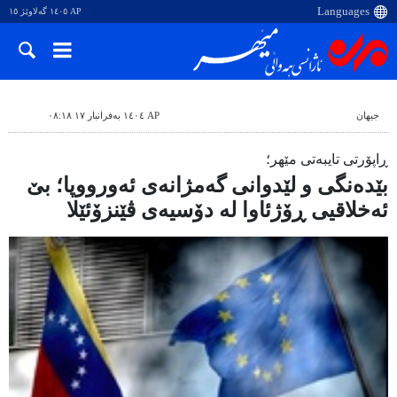
AP ١٤٠٥ گەلاوێژ ١٥
جیهان
AP ١٤٠٤ بەفرانبار ١٧ ٠٨:١٨
ڕاپۆرتی تایبەتی مێهر؛
بێدەنگی و لێدوانی گەمژانەی ئەورووپا؛ بێ
ئەخلاقیی ڕۆژئاوا لە دۆسیەی ڤێنزۆئێلا