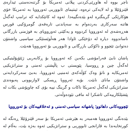
ناچر بووە لە هاوڕێی‌کردنی پیلانی ئەمریکا بۆ گرتنەدەستی ئیدارەی
ڤێنزۆئێلا و لە لایەکی ترەوە، ئینتیمای ئابووریی ئەورووپا بە ئەمریکا خۆی
هۆکارێکی گرینگترە لەو بێدەنگییەدا. ئەوە لە کاتێکدایە کە ترامپ لەگەڵ
هاتنە سەرکاری بەردەوام بە سەپاندنی تارەفەی گومرۆکیی قورس
هەڕەشەی لە ئەورووپا کردووە و یەکێتی ئەورووپای بە فوژمنی بازرگانی
ناساندووە. دیارە لە دۆخێکی ئاوادا هەر هەڵوێستێکی سیاسیی واشنتۆن
دەتوانێ تێچوو و ناکۆکی بازرگانی و ئابووریی بۆ ئەورووپا هەبێت.
پاشان نابێ فەرامۆشی بکەین کە ئەورووپا بۆ ڕکابەریی ژێئۆپۆلیتیکیی
لەگەڵ چین و ڕووسیا، پێویستی ب پاڵپشتی ئەمنی و ستراتژیکیی
ئەمریکایە و ناتۆ وەک کۆڵەکەی ئەمنیی ئەورووپا، بەبێ سەرکردایەتی
واشنتۆن مانای نابێت. بۆیە ئەرووپا ڕیسکی لاوازبوونی پەیوەندی
ستراتژیکی لەگەڵ ئەمریکا ناکات و گرینگ نییە بۆی کە چاوپۆشی بکات لە
پێشێلکارییەکی ئاشکرا لە مافی نێودەوڵەتی.
تێچووەکانی داهاتوو؛ پاشهاتە سیاسی-ئەمنی و ئەخلاقییەکان بۆ ئەورووپا
بێدەنگی ئەورووپا هەمبەر بە هێرشی ئەمریکا بۆ سەر ڤێنزۆئێلا ڕەنگە لە
کورتخایەندا بە قازانجی ئابووریی و ستراتژیکیی ئەوە بەژە بێت، بەڵام لە