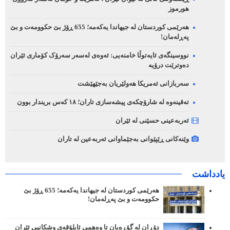
هورموز
هەرێمی کوردستان لە جیهاندا یەکەمە؛ 655 ڕۆژ بێ حکوومەت و بێ
پەڕلەمان!
نووسینگەی ئایەتوڵا خامنەیی: ئەوەی لەسەر سەرۆک کۆماری ئێران
دەوترێت درۆیە
سەربازانی ئەمریکا هەولێریان بەجێهێشت
تەقینەوە لە شارۆچکەی پیشەسازی تاران؛ ١٨ کەس بریندار بوون
ئەربەعینی حسێنی لە ئێران
وێنەکانی ڕێپێوانی بەجێماوانی ئەربەعین لە تاران
یادداشت
هەرێمی کوردستان لە جیهاندا یەکەمە؛ 655 ڕۆژ بێ
حکوومەت و بێ پەڕلەمان!
دۆڕان لە گۆڕەپان تا وەهمی ئابلۆقەی وشکانیی ئێران