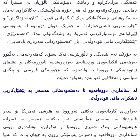
بێدەنگیی بیرلێ‌کراوە و زمانێکی دیپلۆماتیکی ئاڵۆزیان لێ بیسترا کە
ئامانجی دوورکەوتنەوە بوو لە هەر جۆرە هەڵوێستێکی یەکلاکراوە. ئەمان
بە بەکارهێنانی چەمکگەلێکی وەک "نیگەرانیی قووڵ"، "دان‌بەخۆداگرتن" و
"چارەسەریی ئاشتی‌خوازانە" بە جۆرێک خۆیان دزییەوە لە هەڵوێستی
لێبڕاوانەی تۆمەتبارکردنی ئەمریکا بە وشەگەلێکی وەک "دەستدرێژی"،
"پێشێلکاریی مافی نێودەوڵەتی" یان "دەستێوەردانی سەربازی نایاسایی".
بە جۆرێک ئەم بێدەنگی و ئاڵۆزبێژییە، نەک بەهۆی کەمتەرخەمی، بەڵکوو
بەرهەمی لێکدانەوەی وردبینانەی بەرژەوەندییە ئابوورییەکان و ئینتیمای
ژێئۆپۆلیتیکی ئەورووپا بە واشنتۆنە کە تێچوویەکی قورسی بۆ پێگەی
سیاسی و ئەخلاقیی ئەو بەژە بەدواوە دەبێت.
لە ستانداردی دووفاقەوە تا دەستەوەستانی هەمبەر بە پێشێل‌کاریی
ئاشکرای مافی نێودەوڵەتی
بەراوردی کاردانەوەی یەکێتی ئەورووپا بە هێرشی ئەمریکا بۆ سەر
ڤێنزۆئێلا بە نیسبەتی هەڵوێستی ئەو یەکێتییە هەمبەر بە قەیرانە
هاوشێوەکانی وەک شەڕی ڕووسیا و ئۆکراین، نیشاندەری بوونی
ستانداردی دووفاقەیە و دەتوانێ پەیامێکی ڕوون بە جیهان بدات کە تەنیا