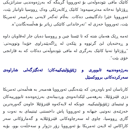
کاتێک مافی نێودەوڵەتی بۆ ئەورووپا گرینگە کە بەرژەوەندیی ستراتژیکی
ڕۆژئاوا نەخاتە مەترسییەوە؛ کاتێک ڕکابەرێکی وەک ڕووسیا تاوانبار بێت،
ئەورووپا خێرا دادگاییشی دەکات. بەڵام ئەگەر لایەنی بەرامبەر ئەمریکا
بێت، ئەورووپا حەزی لە "تەرخاندانی کاتێکی زیاتر بۆ هەڵسەنگاندن"ه.
ئەمە ڕێک هەمان شتە کە تا ئێستا چین و ڕووسیا دەیان جار لەقاویان داوە
و ڕەخنەیان لێ گرتووە و پێکەن لە ڕاگەیێندراوی خۆیدا وتوویەتی:
"ڕۆژئاوا تەنیا کاتێک بەرگری لە مافی نێودەوڵەتی دەکات کە بە قازانجی
خۆی بێت".
بەرژەوەندییە ئابووری و ژێئۆپۆلیتیکییەکان؛ ئەنگێزگەلی شاراوەی
سەرکردەکانی برووکسێل
کارناسان لەو باوەڕەن کە بێدەنگیی ئەورووپا هەمبەر بە هەڵمەتی ئەمریکا
دژی ڤێنزۆئێلا، بەرهەمی لێکدانەوەی وردبینانەی بەرژەوەندە ئابوورییەکان
و ئینتیمای ژێئۆپۆلیتیکییە. چونکە لە لایەکەوە ڤێنزۆئێلا خاوەن گەورەترین
خەزێنەی نەوتیی جیهانە و ئەورووپا پاش داخستنی ئینتیمای بە نەوت و
گازی ڕووسیا، چاوی لە سەرچاوەکانی ڤێنزۆئێلایە و گەمارۆکانی سەر
کاراکاس لە لایەن ئەمریکا بۆ ئەورووپا زۆر دژوار و سەخڵەت بوو، بۆیە