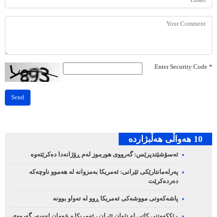
Enter Security Code
*
Send
10 هه‌واڵی هه‌ڵبژارده‌
ئەسۆشێتدپرێس: گەرووی هورموز لەم ڕۆژانەدا دەکرێتەوە
پەرلەمانتارێکی ئێرانی: ئەمریکا بەمزوانە لە هەموو ناوچەکە
دەردەکرێت
پاشەکەوتی مووشەکی ئەمریکا ڕوو لە تەواو بوونە
ڕێککەوتنی کاتی لە نێوان ئێران ، ئەمریکا و عومان لەسەر گەرووی