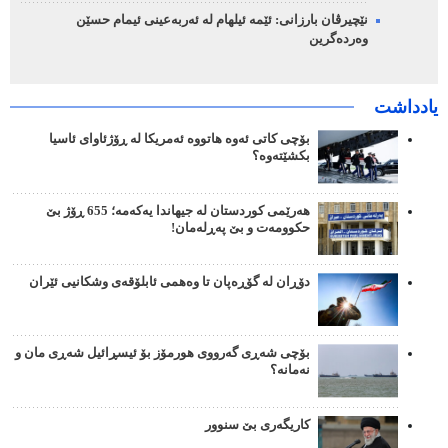
نێچیرڤان بارزانی: ئێمە ئیلهام لە ئەربەعینی ئیمام حسێن
وەردەگرین
یادداشت
بۆچی کاتی ئەوە هاتووە ئەمریکا لە ڕۆژئاوای ئاسیا
بکشێتەوە؟
هەرێمی کوردستان لە جیهاندا یەکەمە؛ 655 ڕۆژ بێ
حکوومەت و بێ پەڕلەمان!
دۆڕان لە گۆڕەپان تا وەهمی ئابلۆقەی وشکانیی ئێران
بۆچی شەڕی گەرووی هورمۆز بۆ ئیسڕائیل شەڕی مان و
نەمانە؟
کاریگەری بێ سنوور