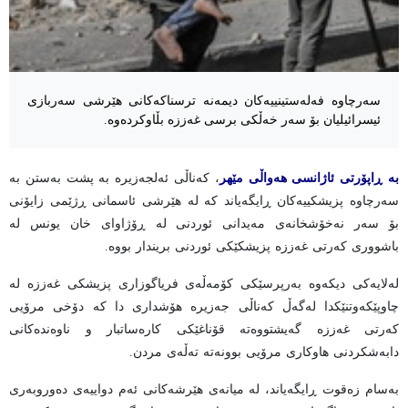
سەرچاوە فەلەستینییەکان دیمەنە ترسناکەکانی هێرشی سەربازی
ئیسرائیلیان بۆ سەر خەڵکی برسی غەززە بڵاوکردەوە.
بە ڕاپۆرتی ئاژانسی هەواڵی مێهر
، کەناڵی ئەلجەزیرە بە پشت بەستن بە
سەرچاوە پزیشکییەکان ڕایگەیاند کە لە هێرشی ئاسمانی ڕژێمی زایۆنی
بۆ سەر نەخۆشخانەی مەیدانی ئوردنی لە ڕۆژاوای خان یونس لە
باشووری کەرتی غەززە پزیشکێکی ئوردنی بریندار بووە.
لەلایەکی دیکەوە بەرپرسێکی کۆمەڵەی فریاگوزاری پزیشکی غەززە لە
چاوپێکەوتنێکدا لەگەڵ کەناڵی جەزیرە هۆشداری دا کە دۆخی مرۆیی
کەرتی غەززە گەیشتووەتە قۆناغێکی کارەساتبار و ناوەندەکانی
دابەشکردنی هاوکاری مرۆیی بوونەتە تەڵەی مردن.
بەسام زەقوت ڕایگەیاند، لە میانەی هێرشەکانی ئەم دواییەی دەوروبەری