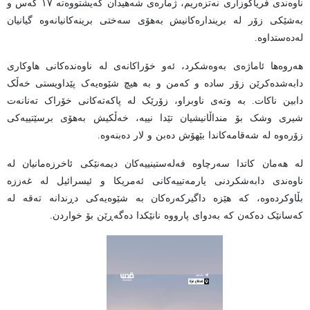
ناوەندی فریاگوزاری نەتزەریم، ژمارەی شەهیدان گەیشتووەتە ١٧ کەس و
بەشێکی زۆر لە بریندارەکانیش بەهۆی سەختی برینەکانیانەوە گیانیان
لەدەستداوە.
هەروەها ئاماژەی بەوەشکرد، ئەو خۆراکانەی لە ناوەندەکانی هاوکاری
دابەشدەکرێن زۆر سادە و کەمن و بە هیچ شێوەیەک پێداویستی خەڵک
دابین ناکات. بە وتەی ناوبراو، زۆرێک لە پاکەتەکانی خۆراک تەنانەت
شیری وشک بۆ منداڵانیشیان تێدا نییە، خەڵکیش بەهۆی برسێتییەکی
زۆرەوە لە شەقامەکاندا بێهۆش دەبن و لار دەبنەوە.
لە هەمان کاتدا سەرچاوە فەلەستینییەکان دیمەنێکی ئاخرزەمانیان لە
ناوەندی دابەشکردنی یارمەتییەکانی ئەمریکا و ئیسرائیل لە غەززە
بڵاوکردەوە، کە هێزە داگیرکەرەکان بە شێوەیەکی دڕندانە تەقە لە
کەسانێک دەکەن کە بەدوای پارووە نانێکدا دەگەڕێن بۆ خواردن.