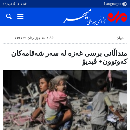
AP ١٤٠٥ گەلاوێژ ١٧
جیهان
AP ١٤٠٤ جۆزەردان ٢١ ١٦:٢٧
منداڵانی برسی غەزە لە سەر شەقامەکان
کەوتوون+ ڤیدیۆ