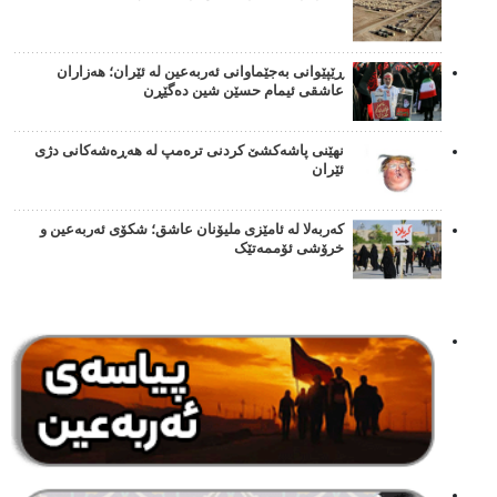
ڕێپێوانی بەجێماوانی ئەربەعین لە ئێران؛ هەزاران
عاشقی ئیمام حسێن شین دەگێڕن
نهێنی پاشەکشێ کردنی ترەمپ لە هەڕەشەکانی دژی
ئێران
کەربەلا لە ئامێزی ملیۆنان عاشق؛ شکۆی ئەربەعین و
خرۆشی ئۆممەتێک