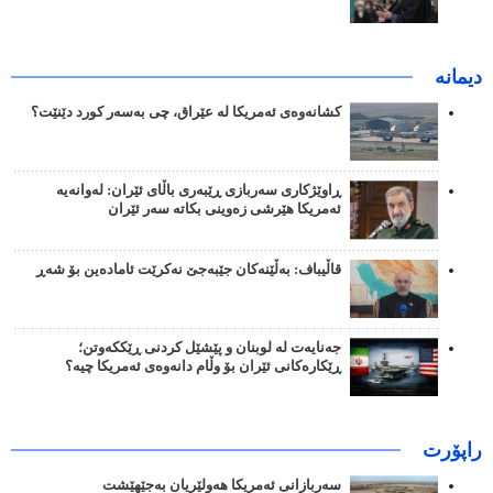
دیمانە
کشانەوەی ئەمریکا لە عێراق، چی بەسەر کورد دێنێت؟
ڕاوێژکاری سەربازی ڕێبەری باڵای ئێران: لەوانەیە
ئەمریکا هێرشی زەوینی بکاتە سەر ئێران
قاڵیباف: بەڵێنەکان جێبەجێ نەکرێت ئامادەین بۆ شەڕ
جەنایەت لە لوبنان و پێشێل کردنی ڕێککەوتن؛
ڕێکارەکانی ئێران بۆ وڵام دانەوەی ئەمریکا چیە؟
راپۆرت
سەربازانی ئەمریکا هەولێریان بەجێهێشت