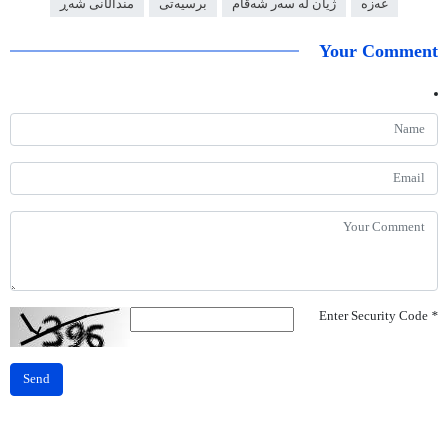
غەزە
ژیان لە سەر شەقام
برسیەتی
منداڵانی شه‌ڕ
Your Comment
Enter Security Code
*
Send