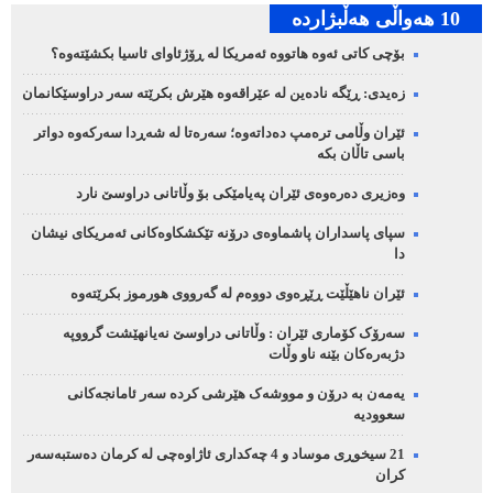
10 هه‌واڵی هه‌ڵبژارده‌
بۆچی کاتی ئەوە هاتووە ئەمریکا لە ڕۆژئاوای ئاسیا بکشێتەوە؟
زەیدی: ڕێگە نادەین لە عێراقەوە هێرش بکرێتە سەر دراوسێکانمان
ئێران وڵامی ترەمپ دەداتەوە؛ سەرەتا لە شەڕدا سەرکەوە دواتر
باسی تاڵان بکە
وەزیری دەرەوەی ئێران پەیامێکی بۆ وڵاتانی دراوسێ نارد
سپای پاسداران پاشماوەی درۆنە تێکشکاوەکانی ئەمریکای نیشان
دا
ئێران ناهێڵێت ڕێڕەوی دووەم لە گەرووی هورموز بکرێتەوە
سەرۆک کۆماری ئێران : وڵاتانی دراوسێ نەیانهێشت گرووپە
دژبەرەکان بێنە ناو وڵات
یەمەن بە درۆن و مووشەک هێرشی کردە سەر ئامانجەکانی
سعوودیە
21 سیخوڕی موساد و 4 چەکداری ئاژاوەچی لە کرمان دەستبەسەر
کران