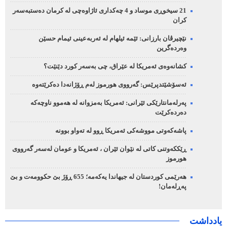
21 سیخوڕی موساد و 4 چەکداری ئاژاوەچی لە کرمان دەستبەسەر
کران
نێچیرڤان بارزانی: ئێمە ئیلهام لە ئەربەعینی ئیمام حسێن
وەردەگرین
کشانەوەی ئەمریکا لە عێراق، چی بەسەر کورد دێنێت؟
ئەسۆشێتدپرێس: گەرووی هورموز لەم ڕۆژانەدا دەکرێتەوە
پەرلەمانتارێکی ئێرانی: ئەمریکا بەمزوانە لە هەموو ناوچەکە
دەردەکرێت
پاشەکەوتی مووشەکی ئەمریکا ڕوو لە تەواو بوونە
ڕێککەوتنی کاتی لە نێوان ئێران ، ئەمریکا و عومان لەسەر گەرووی
هورموز
هەرێمی کوردستان لە جیهاندا یەکەمە؛ 655 ڕۆژ بێ حکوومەت و بێ
پەڕلەمان!
یادداشت