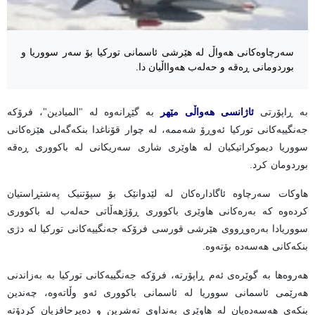
سەرچاوەکانی هەواڵ لە هێرشی ئاسمانی تورکیا بۆ سەر سووریا و
بوردومانی ڕەقە و حەلەب هەوااڵیان دا.
بە ڕاپۆرتی
ئاژانسی هەواڵی مێهر
بە گێڕانەوە لە "المیادین"، فرۆکە
جەنگییەکانی تورکیا ئەوڕۆ شەممە، لە چوار قۆناغدا بنکەگەلی هێزەکانی
سووریا دیموکراتیکیان لە هاوێری شاری سەریکانی لە باکووری ڕەقە
بوردومان کرد.
هاوکات سەرچاوە ئاگادارەکان لە لێدوانێک بۆ سپۆتنیک پەشتڕاستیان
کردەوە کە بەرەکانی هاوێری باکووری ڕۆژهەڵاتی حەلەب لە باکووری
سووریادا بەرەوڕووی هێرشی قورسی فرۆکە جەنگییەکانی تورکیا لە دژی
بنکەکانی هەسەدە بۆتەوە.
هەروەها بە گوێرەی ئەم ڕاپۆرتە، فرۆکە جەنگییەکانی تورکیا بە بەزاندنی
هەرێمی ئاسمانی سووریا لە ئاسمانی باکووری ئەو وڵاتەوە، چەندین
بنکەی هەسەدەیان لە هاوێری بەنداوی تەشرین و دەیرحافزیان کردۆتە