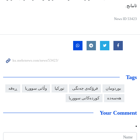
ئامانج.
News ID
53423
Tags
بوردومان
فرۆکەی جەنگی
تورکیا
وڵاتی سووریا
ڕەقە
هەسەدە
کوردەکانی سووریا
Your Comment