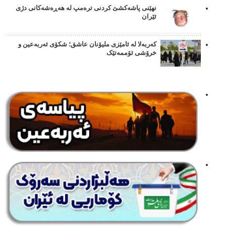
نهێنی پاشەکشێ کردنی ترەمپ لە هەڕەشەکانی دژی
ئێران
کەربەلا لە ئامێزی ملیۆنان عاشق؛ شکۆی ئەربەعین و
خرۆشی ئۆممەتێک