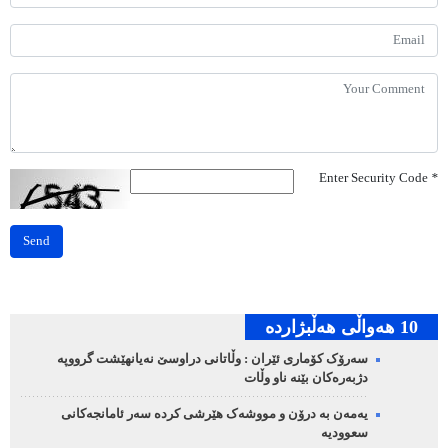
Enter Security Code
*
Send
10 هه‌واڵی هه‌ڵبژارده‌
سەرۆک کۆماری ئێران : وڵاتانی دراوسێ نەیانهێشت گرووپە
دژبەرەکان بێنە ناو وڵات
یەمەن بە درۆن و مووشەک هێرشی کردە سەر ئامانجەکانی
سعوودیە