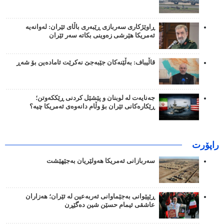
ڕاوێژکاری سەربازی ڕێبەری باڵای ئێران: لەوانەیە
ئەمریکا هێرشی زەوینی بکاتە سەر ئێران
قاڵیباف: بەڵێنەکان جێبەجێ نەکرێت ئامادەین بۆ شەڕ
جەنایەت لە لوبنان و پێشێل کردنی ڕێککەوتن؛
ڕێکارەکانی ئێران بۆ وڵام دانەوەی ئەمریکا چیە؟
راپۆرت
سەربازانی ئەمریکا هەولێریان بەجێهێشت
ڕێپێوانی بەجێماوانی ئەربەعین لە ئێران؛ هەزاران
عاشقی ئیمام حسێن شین دەگێڕن