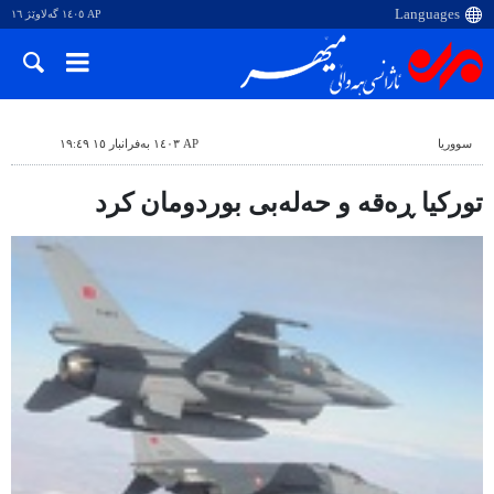
AP ١٤٠٥ گەلاوێژ ١٦
سووریا
AP ١٤٠٣ بەفرانبار ١٥ ١٩:٤٩
تورکیا ڕەقە و حەلەبی بوردومان کرد