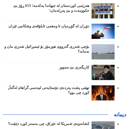
هەرێمی کوردستان لە جیهاندا یەکەمە؛ 655 ڕۆژ بێ
حکوومەت و بێ پەڕلەمان!
دۆڕان لە گۆڕەپان تا وەهمی ئابلۆقەی وشکانیی ئێران
بۆچی شەڕی گەرووی هورمۆز بۆ ئیسڕائیل شەڕی مان و
نەمانە؟
کاریگەری بێ سنوور
نهێنی پشت پەردەی دۆستایەتی لیندسی گراهام لەگەڵ
کورد چی بوو؟
دیمانە
کشانەوەی ئەمریکا لە عێراق، چی بەسەر کورد دێنێت؟