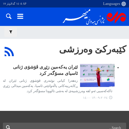
AP ١٤٠٥ گەلاوێژ ١٧
کێبەرکێ وەرزشی
ئێران یەکەمین زێڕی ڤۆشۆی ژنانی
ئاسیای مسۆگەر کرد
زەهەرا کیانی نوێنەری ڤۆشۆی ژنانی ئێران لە
ڕکابەرییەکانی پاڵەوانێتی ئاسیا، یەکەمین میدالی زێڕی
تاکەکەسیی ئەو لقە وەرزشییەی لە بەشی تالوودا مسۆگەر کرد.
٢٠٢٤-٠٩-١٣ ١٤:٠٠