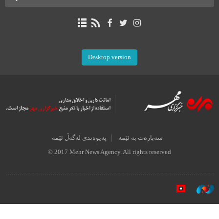
Desktop version
سەبارەت بە ئێمە
پەیوەندی لەگەڵ ئێمە
© 2017 Mehr News Agency. All rights reserved