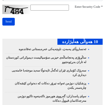
Enter Security Code
*
Send
10 هه‌واڵی هه‌ڵبژارده‌
ئەنساروڵای یەمەن، ناوچەیەکی عەرەبستانی تەقاندەوە
ساڵڕۆژی پەنجاساڵەی حیزبی سۆسیالیست دیموکراتی کوردستان
لە تاران بەڕێوەچوو
سەرۆک کۆماری ئێران لەگەڵ ئایەتوڵا سەید موجتەبا خامنەیی
دیداری کرد
پزشکیان: دوژمن ئەوانە تیرۆر دەکات کە دەتوانن کێشەکان
چارەسەر بکەن
سپای پاسداران: گەرووی هورموز ناکەینەوە تاکوو دوژمن
مەرجەکانمان قبووڵ دەکات