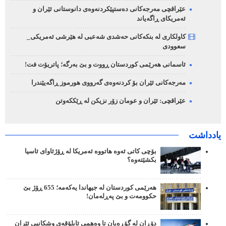
عێراقچی مەرجەکانی دەستپێکردنەوەی دانوستانی ئێران و
ئەمریکای ڕاگەیاند
کاولکاری لە بنکەکانی حەشدی شەعبی لە هێرشی ئەمریکی_
سعوودی
ئاسمانی هەرێمی کوردستان ڕووت و بێ بەرگە؛ پاتریۆت فت!
مەرجەکانی ئێران بۆ کردنەوەی گەرووی هورموز ڕاگەیێندرا
عێراقچی: ئێران و عومان زۆر نزیکن لە ڕێککەوتن
یادداشت
بۆچی کاتی ئەوە هاتووە ئەمریکا لە ڕۆژئاوای ئاسیا
بکشێتەوە؟
هەرێمی کوردستان لە جیهاندا یەکەمە؛ 655 ڕۆژ بێ
حکوومەت و بێ پەڕلەمان!
دۆڕان لە گۆڕەپان تا وەهمی ئابلۆقەی وشکانیی ئێران