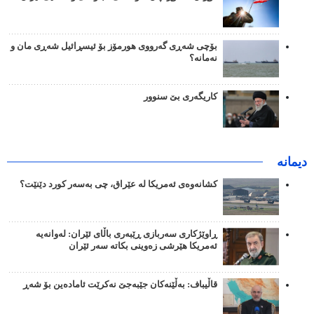
بۆچی شەڕی گەرووی هورمۆز بۆ ئیسڕائیل شەڕی مان و
نەمانە؟
کاریگەری بێ سنوور
دیمانە
کشانەوەی ئەمریکا لە عێراق، چی بەسەر کورد دێنێت؟
ڕاوێژکاری سەربازی ڕێبەری باڵای ئێران: لەوانەیە
ئەمریکا هێرشی زەوینی بکاتە سەر ئێران
قاڵیباف: بەڵێنەکان جێبەجێ نەکرێت ئامادەین بۆ شەڕ