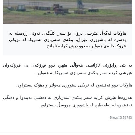
هاوکات لەگەڵ هێرشی درۆن بۆ سەر کێڵگەی نەوتی ڕەمیلە لە
بەسرە لە باشووری عێراق، بنکەی سەربازی ئەمریکا لە نزیکی
فڕۆکەخانەی هەولێر بە دوو درۆن کرایە ئامانج.
بە پێی ڕاپۆرتی ئاژانسی هەواڵی مێهر،
دوو فڕۆکەی بێ فڕۆکەوان
هێرشی کردە سەر بنکەی سەربازی ئەمریکا لە هەولێر .
هاوکات دوو تەقینەوە لە نزیکی سنووری هەولێر و دهۆک بیستراوە.
هەروەها هێرش کرایە سەر بنکەی سەربازی لە دەشتی نەینەوا و دەنگی
تەقینەوە لە ئەلقەیارە لە باشووری مووسڵ بیستراوە.
News ID
58783