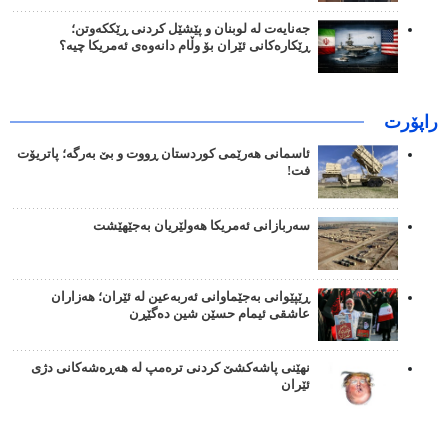
جەنایەت لە لوبنان و پێشێل کردنی ڕێککەوتن؛
ڕێکارەکانی ئێران بۆ وڵام دانەوەی ئەمریکا چیە؟
راپۆرت
ئاسمانی هەرێمی کوردستان ڕووت و بێ بەرگە؛ پاتریۆت
فت!
سەربازانی ئەمریکا هەولێریان بەجێهێشت
ڕێپێوانی بەجێماوانی ئەربەعین لە ئێران؛ هەزاران
عاشقی ئیمام حسێن شین دەگێڕن
نهێنی پاشەکشێ کردنی ترەمپ لە هەڕەشەکانی دژی
ئێران