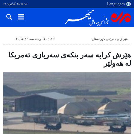
AP ١٤٠٥ گەلاوێژ ١٩
عێراق و هەرێمی کوردستان
AP ١٤٠٤ ڕەشەمە ١٥ ٢٠:١٤
هێرش کرایە سەر بنکەی سەربازی ئەمریکا
لە هەولێر