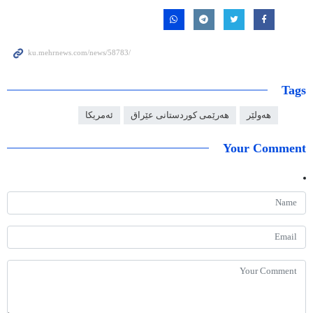
Tags
هەولێر
هەرێمی کوردستانی عێراق
ئەمریکا
Your Comment