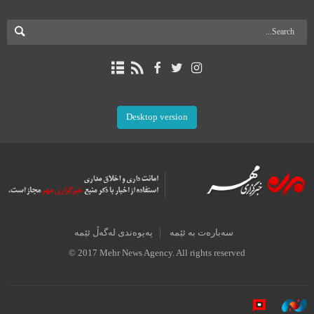
Desktop version
سەبارەت بە ئێمە
پەیوەندی لەگەڵ ئێمە
© 2017 Mehr News Agency. All rights reserved