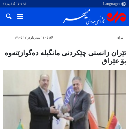
AP ١٤٠٥ گەلاوێژ ١٦
ئێران
AP ١٤٠٤ سەرماوەز ١٢ ١٧:٠٥
ئێران زانستی چێکردنی مانگیلە دەگوازێتەوە
بۆ عێراق