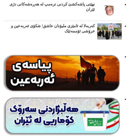
نهێنی پاشەکشێ کردنی ترەمپ لە هەڕەشەکانی دژی
ئێران
کەربەلا لە ئامێزی ملیۆنان عاشق؛ شکۆی ئەربەعین و
خرۆشی ئۆممەتێک