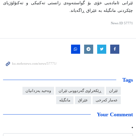
ئێرانی ئامادەیی خۆی بۆ گواستنەوەی زانستی تەکنیکی و تەکنۆلۆژیای
چێکردنی مانگیلە بە عێراق ڕاگەیاند.
News ID
57771
Tags
ئێران
ڕێکخراوی گەردوونی ئێران
وەحید یەزدانیان
عەمار کەرخی
عێراق
مانگیلە
Your Comment