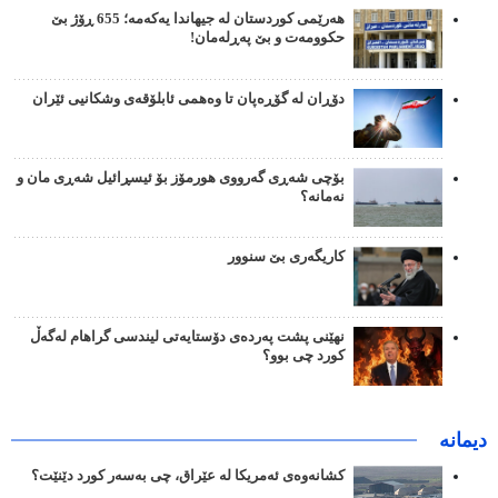
هەرێمی کوردستان لە جیهاندا یەکەمە؛ 655 ڕۆژ بێ
حکوومەت و بێ پەڕلەمان!
دۆڕان لە گۆڕەپان تا وەهمی ئابلۆقەی وشکانیی ئێران
بۆچی شەڕی گەرووی هورمۆز بۆ ئیسڕائیل شەڕی مان و
نەمانە؟
کاریگەری بێ سنوور
نهێنی پشت پەردەی دۆستایەتی لیندسی گراهام لەگەڵ
کورد چی بوو؟
دیمانە
کشانەوەی ئەمریکا لە عێراق، چی بەسەر کورد دێنێت؟