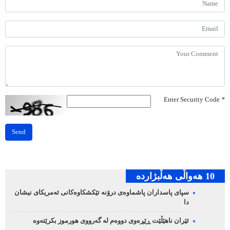
Enter Security Code
*
Send
10 هه‌واڵی هه‌ڵبژارده‌
سپای پاسداران پاشماوەی درۆنە تێکشکاوەکانی ئەمریکای نیشان
دا
ئێران ناهێڵێت ڕێڕەوی دووەم لە گەرووی هورموز بکرێتەوە