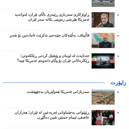
ڕاوێژکاری سەربازی ڕێبەری باڵای ئێران: لەوانەیە
ئەمریکا هێرشی زەوینی بکاتە سەر ئێران
قاڵیباف: بەڵێنەکان جێبەجێ نەکرێت ئامادەین بۆ شەڕ
جەنایەت لە لوبنان و پێشێل کردنی ڕێککەوتن؛
ڕێکارەکانی ئێران بۆ وڵام دانەوەی ئەمریکا چیە؟
راپۆرت
سەربازانی ئەمریکا هەولێریان بەجێهێشت
ڕێپێوانی بەجێماوانی ئەربەعین لە ئێران؛ هەزاران
عاشقی ئیمام حسێن شین دەگێڕن