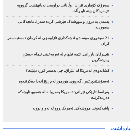
سەرۆک کۆماری ئێران : وڵاتانی دراوسێ نەیانهێشت گرووپە
دژبەرەکان بێنە ناو وڵات
یەمەن بە درۆن و مووشەک هێرشی کردە سەر ئامانجەکانی
سعوودیە
21 سیخوڕی موساد و 4 چەکداری ئاژاوەچی لە کرمان دەستبەسەر
کران
نێچیرڤان بارزانی: ئێمە ئیلهام لە ئەربەعینی ئیمام حسێن
وەردەگرین
کشانەوەی ئەمریکا لە عێراق، چی بەسەر کورد دێنێت؟
ئەسۆشێتدپرێس: گەرووی هورموز لەم ڕۆژانەدا دەکرێتەوە
پەرلەمانتارێکی ئێرانی: ئەمریکا بەمزوانە لە هەموو ناوچەکە
دەردەکرێت
پاشەکەوتی مووشەکی ئەمریکا ڕوو لە تەواو بوونە
یادداشت