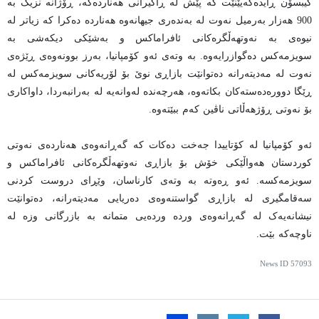
گیبسۆن ڕایدەگەیێنێت کە پێش لە ڕاگیرانی هەناردەکە، ڕۆژانە نزیک بە
900 هەزار بەرمیل نەوت لە بەندەری جیهانەوە هەناردە دەکرا کە زیاتر لە
نیوەی بە نەوتهەڵگرەکانی ئافراماکس و بەشێکی دیکەشی بە
سویزمەکس دەگوازرایەوە. بە وتەی ئەو کۆمپانیا، بەرز بوونەوەی ڕێژەی
نەوت لە مەدیتەرانە دەتوانێت بازاڕی نوێ بۆ لۆریەکانی سویزمەکس لە
ڕێگا دوورەدەستەکان بکاتەوە، هەرچەندە لەوانەیە لە بەرانبەردا، داواکاری
بۆ نەوتی ڕۆژهەڵاتی ناڤین کەم ببێتەوە.
ئەو کۆمپانیا لە کۆتاییدا جەخت دەکات کە گەڕانەوەی هەناردەی نەوتی
کوردستان هەواڵێكی خۆش بۆ بازاڕی نەوتهەڵگرەکانی ئافراماکس و
سویزمەکسە. ئەو ڕەوتە بە وتەی کارناسان، وێڕای دروست کردنی
سەقامگیری لە بازاڕی گواستنەوەی دەریایی مەدیتەرانە، دەتوانێت
نیشانەیەک لە گەڕانەوەی وردە وردەیی متمانە بە بازرگانی وزە لە
ناوچەکە بێت.
News ID
57093