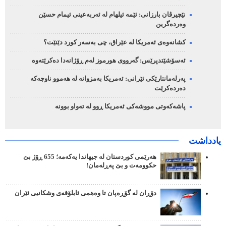
نێچیرڤان بارزانی: ئێمە ئیلهام لە ئەربەعینی ئیمام حسێن
وەردەگرین
کشانەوەی ئەمریکا لە عێراق، چی بەسەر کورد دێنێت؟
ئەسۆشێتدپرێس: گەرووی هورموز لەم ڕۆژانەدا دەکرێتەوە
پەرلەمانتارێکی ئێرانی: ئەمریکا بەمزوانە لە هەموو ناوچەکە
دەردەکرێت
پاشەکەوتی مووشەکی ئەمریکا ڕوو لە تەواو بوونە
یادداشت
هەرێمی کوردستان لە جیهاندا یەکەمە؛ 655 ڕۆژ بێ
حکوومەت و بێ پەڕلەمان!
دۆڕان لە گۆڕەپان تا وەهمی ئابلۆقەی وشکانیی ئێران