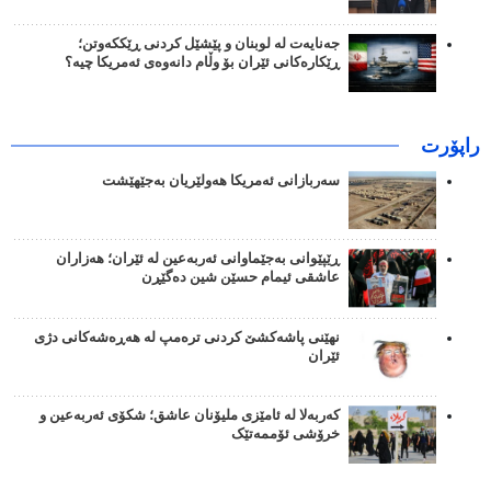
جەنایەت لە لوبنان و پێشێل کردنی ڕێککەوتن؛
ڕێکارەکانی ئێران بۆ وڵام دانەوەی ئەمریکا چیە؟
راپۆرت
سەربازانی ئەمریکا هەولێریان بەجێهێشت
ڕێپێوانی بەجێماوانی ئەربەعین لە ئێران؛ هەزاران
عاشقی ئیمام حسێن شین دەگێڕن
نهێنی پاشەکشێ کردنی ترەمپ لە هەڕەشەکانی دژی
ئێران
کەربەلا لە ئامێزی ملیۆنان عاشق؛ شکۆی ئەربەعین و
خرۆشی ئۆممەتێک