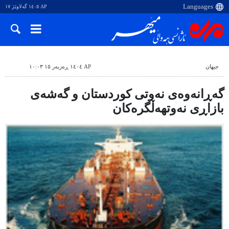
AP ١٤٠٥ گەلاوێژ ١٧
جیهان
AP ١٤٠٤ ڕەزبەر ١٥ ١٠:٠٣
گەڕانەوەی نەوتی کوردستان و گەشەی
بازاڕی نەوتهەڵگرەکان