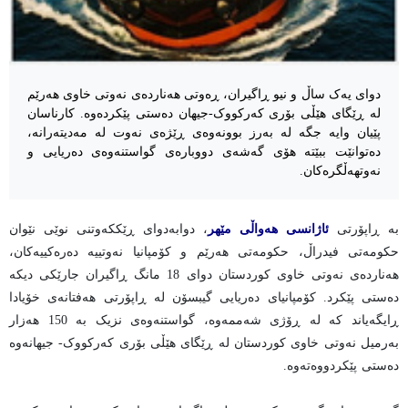
دوای یەک ساڵ و نیو ڕاگیران، ڕەوتی هەناردەی نەوتی خاوی هەرێم
لە ڕێگای هێڵی بۆری کەرکووک-جیهان دەستی پێکردەوە. کارناسان
پێیان وایە جگە لە بەرز بوونەوەی ڕێژەی نەوت لە مەدیتەرانە،
دەتوانێت ببێتە هۆی گەشەی دووبارەی گواستنەوەی دەریایی و
نەوتهەڵگرەکان.
بە ڕاپۆرتی
ئاژانسی هەواڵی مێهر
، دوابەدوای ڕێککەوتنی نوێی نێوان
حکومەتی فیدراڵ، حکومەتی هەرێم و کۆمپانیا نەوتییە دەرەکییەکان،
هەناردەی نەوتی خاوی کوردستان دوای 18 مانگ ڕاگیران جارێکی دیکە
دەستی پێکرد. کۆمپانیای دەریایی گیبسۆن لە ڕاپۆرتی هەفتانەی خۆیادا
ڕایگەیاند کە لە ڕۆژی شەممەوە، گواستنەوەی نزیک بە 150 هەزار
بەرمیل نەوتی خاوی کوردستان لە ڕێگای هێڵی بۆری کەرکووک- جیهانەوە
دەستی پێکردووەتەوە.