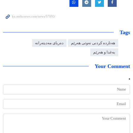
Tags
هەناردە کردنی نەوتی هەرێم
دەریای مەدیتەرانە
بەغدا و هەرێم
Your Comment