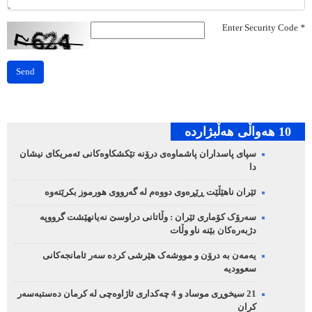
Enter Security Code
*
Send
10 هه‌واڵی هه‌ڵبژارده‌
سپای پاسداران پاشماوەی درۆنە تێکشکاوەکانی ئەمریکای نیشان
دا
ئێران ناهێڵێت ڕێڕەوی دووەم لە گەرووی هورموز بکرێتەوە
سەرۆک کۆماری ئێران : وڵاتانی دراوسێ نەیانهێشت گرووپە
دژبەرەکان بێنە ناو وڵات
یەمەن بە درۆن و مووشەک هێرشی کردە سەر ئامانجەکانی
سعوودیە
21 سیخوڕی موساد و 4 چەکداری ئاژاوەچی لە کرمان دەستبەسەر
کران