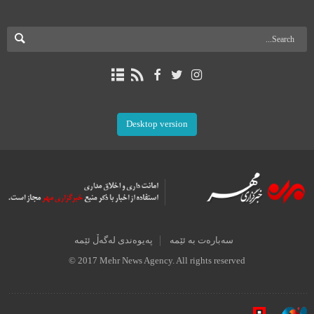
Desktop version
سەبارەت بە ئێمە
پەیوەندی لەگەڵ ئێمە
© 2017 Mehr News Agency. All rights reserved