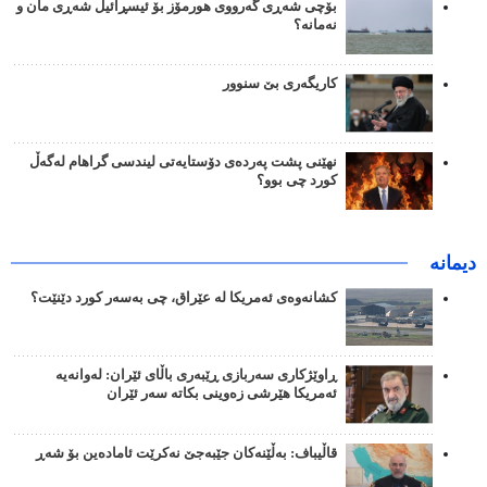
بۆچی شەڕی گەرووی هورمۆز بۆ ئیسڕائیل شەڕی مان و
نەمانە؟
کاریگەری بێ سنوور
نهێنی پشت پەردەی دۆستایەتی لیندسی گراهام لەگەڵ
کورد چی بوو؟
دیمانە
کشانەوەی ئەمریکا لە عێراق، چی بەسەر کورد دێنێت؟
ڕاوێژکاری سەربازی ڕێبەری باڵای ئێران: لەوانەیە
ئەمریکا هێرشی زەوینی بکاتە سەر ئێران
قاڵیباف: بەڵێنەکان جێبەجێ نەکرێت ئامادەین بۆ شەڕ